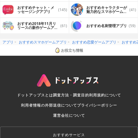
おすすめチャット・メ
おすすめキャラクターが
(145)
(41)
ッセージングアプリ
魅力的なスマホゲームア
プリ
おすすめ2018年11月リ
(61)
おすすめ名刺管理アプリ
(59)
リースの新作ゲームアプ
リ
アプリ
おすすめスマホゲームアプリ
おすすめ恋愛ゲームアプリ
おすすめ
お役立ち情報
ドットアップスとは
調査方法・調査目的
利用規約について
利用者情報の外部送信について
プライバシーポリシー
運営会社について
おすすめサービス