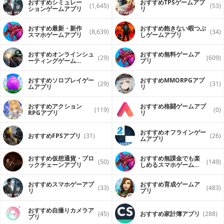
おすすめシミュレー
おすすめTPSゲームアプ
(1,645)
(53)
ションゲームアプリ
リ
おすすめ最新・新作
おすすめ飽きない暇つぶ
(8,639)
(34)
スマホゲームアプリ
しゲームアプリ
おすすめオンラインシュ
おすすめ無料ゲームア
(29)
(609)
ーティングゲーム
プリ
（FPS・TPS）アプリ
おすすめソロプレイゲー
おすすめ MMORPGアプ
(29)
(31)
ムアプリ
リ
おすすめアクション
おすすめ格闘ゲームアプ
(119)
(0)
RPGアプリ
リ
おすすめオフラインゲー
おすすめFPSアプリ
(31)
(26)
ムアプリ
おすすめ仮想通貨・ブロ
おすすめ無課金でも楽
(50)
(149)
ックチェーンアプリ
しめるスマホゲームア
プリ
おすすめスマホゲーアプ
おすすめ育成ゲームア
(33)
(483)
リ
プリ
おすすめ自撮りカメラア
(45)
おすすめ家計簿アプリ
(288)
プリ