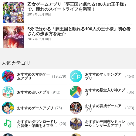
乙女ゲームアプリ「夢王国と眠れる100人の王子様」
で、憧れのスイートライフを満喫！
2017年05月10日
5分で分かる「夢王国と眠れる100人の王子様」初心者
さんの歩き方を紹介
2017年05月10日
人気カテゴリ
おすすめスマホゲー
おすすめマッチングア
(19,279)
(464)
ムアプリ
プリ
おすすめ殿堂入り神アプ
おすすめ占いアプリ
(912)
(86)
リ
おすすめ育成ゲームア
おすすめゲームアプリ
(75)
(373)
プリ
おすすめダウンロードし
おすすめ三国志シミュレ
(20)
(49)
た音楽・楽曲をオフライ
ーションゲームアプリ
ンで再生するアプリ