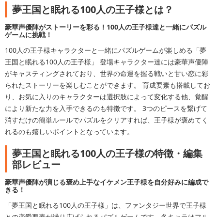
夢王国と眠れる100人の王子様とは？
豪華声優陣がストーリーを彩る！100人の王子様達と一緒にパズル
ゲームに挑戦！
100人の王子様キャラクターと一緒にパズルゲームが楽しめる「夢
王国と眠れる100人の王子様」 登場キャラクター達には豪華声優陣
がキャスティングされており、世界の命運を握る戦いと甘い恋に彩
られたストーリーを楽しむことができます。 育成要素も搭載してお
り、お気に入りのキャラクターは選択肢によって変化する他、覚醒
により新たな力を入手できるのも特徴です。 3つのピースを繋げて
消すだけの簡単ルールでパズルをクリアすれば、王子様が褒めてく
れるのも嬉しいポイントとなっています。
夢王国と眠れる100人の王子様の特徴・編集
部レビュー
豪華声優陣が演じる褒め上手なイケメン王子様を自分好みに編成で
きる！
「夢王国と眠れる100人の王子様」は、ファンタジー世界で王子様
との恋愛要素が繰り広げられるパズルゲームです。各キャラはフル