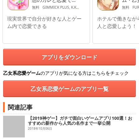
想のカレと恋愛でき
ム・乙
る・新感覚乙女ゲー
向け
無料
GIMMICK PLUS, K.K.
無料
FUR
ム
現実世界で自分が好きな人とゲー
ホテルで働きながら
ム内で恋愛できる
人と恋愛しよう！
アプリをダウンロード
乙女系恋愛ゲーム
のアプリが気になる方はこちらをチェック
乙女系恋愛ゲームのアプリ一覧
関連記事
【2019神ゲー】ガチで面白いゲームアプリ100選！お
すすめの新作から人気の名作まで一挙公開
2018年10月06日