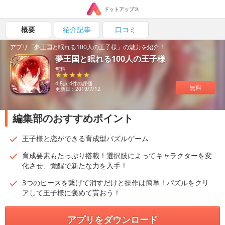
ドットアップス
概要
紹介記事
口コミ
アプリ「夢王国と眠れる100人の王子様」の魅力を紹介！
夢王国と眠れる100人の王子様
無料
4.8点 4件の評価
無料
更新日：2019/7/12
編集部のおすすめポイント
王子様と恋ができる育成型パズルゲーム
育成要素もたっぷり搭載！選択肢によってキャラクターを変
化させ、覚醒で新たな力を入手！
3つのピースを繋げて消すだけと操作は簡単！パズルをクリ
アして王子様に褒めて貰おう！
アプリをダウンロード