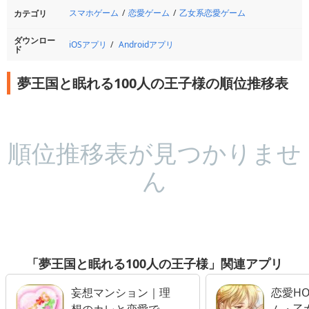
スマホゲーム
恋愛ゲーム
乙女系恋愛ゲーム
カテゴリ
ダウンロー
iOSアプリ
Androidアプリ
ド
夢王国と眠れる100人の王子様の順位推移表
順位推移表が見つかりませ
ん
「夢王国と眠れる100人の王子様」関連アプリ
妄想マンション｜理
恋愛HO