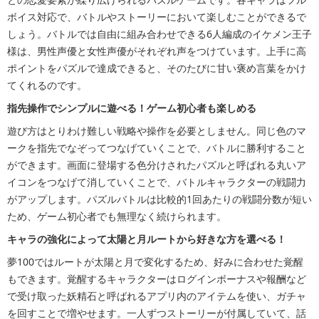
ボイス対応で、バトルやストーリーにおいて楽しむことができるで
しょう。バトルでは自由に組み合わせできる6人編成のイケメン王子
様は、男性声優と女性声優がそれぞれ声をつけています。上手に高
ポイントをパズルで達成できると、そのたびに甘い褒め言葉をかけ
てくれるのです。
指先操作でシンプルに遊べる！ゲーム初心者も楽しめる
遊び方はとりわけ難しい戦略や操作を必要としません。同じ色のマ
ークを指先でなぞってつなげていくことで、バトルに勝利すること
ができます。画面に登場する色分けされたパズルと呼ばれる丸いア
イコンをつなげて消していくことで、バトルキャラクターの戦闘力
がアップします。パズルバトルは比較的1回あたりの戦闘分数が短い
ため、ゲーム初心者でも無理なく続けられます。
キャラの強化によって太陽と月ルートから好きな方を選べる！
夢100ではルートが太陽と月で変化するため、好みに合わせた覚醒
もできます。覚醒するキャラクターはログインボーナスや報酬など
で受け取った妖精石と呼ばれるアプリ内のアイテムを使い、ガチャ
を回すことで増やせます。一人ずつストーリーが付属していて、話