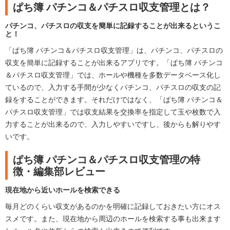
ぱち簿 パチンコ＆パチスロ収支管理とは？
パチンコ、パチスロの収支を簡単に記録することが出来るというこ
と！
「ぱち簿 パチンコ＆パチスロ収支管理」は、パチンコ、パチスロの
収支を簡単に記録することが出来るアプリです。「ぱち簿 パチンコ
＆パチスロ収支管理」では、ホールや機種を多数データベース化し
ているので、入力する手間が少なくパチンコ、パチスロの収支の記
録をすることができます。それだけではなく、「ぱち簿 パチンコ＆
パチスロ収支管理」では収支結果を交換率を指定して玉や枚数で入
力することが出来るので、入力しやすいですし、後からも解りやす
いです。
ぱち簿 パチンコ＆パチスロ収支管理の特
徴・編集部レビュー
現在地から近いホールを検索できる
毎月どのくらい収支があるのかを明確に記録しておきたい方にオス
スメです。また、現在地から周辺のホールを検索する事も出来ます