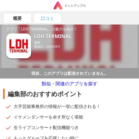
ドットアップス
概要
口コミ
アプリ「LDH TERMINAL」の魅力を紹介！
LDH TERMINAL
無料
更新日：2026/8/5
現在、このアプリは配信されていません。
類似・関連のアプリを探す
編集部のおすすめポイント
大手芸能事務所の情報が一挙に配信される！
イケメンダンサーを余す所なく堪能
生ライブコンサート配信機能つき
もっとグループを応援したい時に