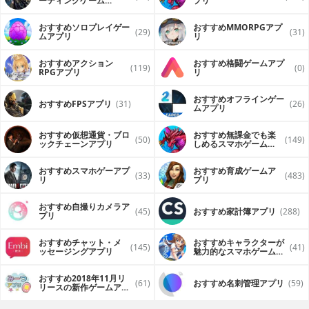
ーティングゲーム
プリ
（FPS・TPS）アプリ
おすすめソロプレイゲー
おすすめ MMORPGアプ
(29)
(31)
ムアプリ
リ
おすすめアクション
おすすめ格闘ゲームアプ
(119)
(0)
RPGアプリ
リ
おすすめオフラインゲー
おすすめFPSアプリ
(31)
(26)
ムアプリ
おすすめ仮想通貨・ブロ
おすすめ無課金でも楽
(50)
(149)
ックチェーンアプリ
しめるスマホゲームア
プリ
おすすめスマホゲーアプ
おすすめ育成ゲームア
(33)
(483)
リ
プリ
おすすめ自撮りカメラア
(45)
おすすめ家計簿アプリ
(288)
プリ
おすすめチャット・メ
おすすめキャラクターが
(145)
(41)
ッセージングアプリ
魅力的なスマホゲームア
プリ
おすすめ2018年11月リ
(61)
おすすめ名刺管理アプリ
(59)
リースの新作ゲームアプ
リ