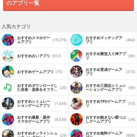
のアプリ一覧
人気カテゴリ
おすすめスマホゲー
おすすめマッチングア
(19,279)
(464)
ムアプリ
プリ
おすすめ殿堂入り神アプ
おすすめ占いアプリ
(912)
(86)
リ
おすすめ育成ゲームア
おすすめゲームアプリ
(75)
(373)
プリ
おすすめダウンロードし
おすすめ三国志シミュレ
(20)
(49)
た音楽・楽曲をオフライ
ーションゲームアプリ
ンで再生するアプリ
おすすめシミュレー
おすすめTPSゲームアプ
(1,645)
(53)
ションゲームアプリ
リ
おすすめ最新・新作
おすすめ飽きない暇つぶ
(8,639)
(34)
スマホゲームアプリ
しゲームアプリ
おすすめオンラインシュ
おすすめ無料ゲームア
(29)
(609)