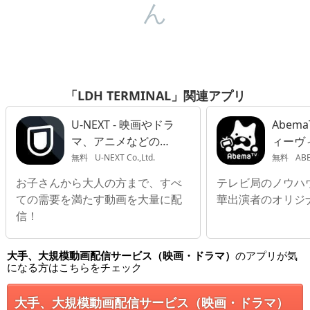
ん
「LDH TERMINAL」関連アプリ
U-NEXT - 映画やドラ
Abem
マ、アニメなどの動
ィーヴィ
画が見放題
無料
U-NEXT Co.,Ltd.
無料
ABE
お子さんから大人の方まで、すべ
テレビ局のノウハ
ての需要を満たす動画を大量に配
華出演者のオリジ
信！
大手、大規模動画配信サービス（映画・ドラマ）
のアプリが気
になる方はこちらをチェック
大手、大規模動画配信サービス（映画・ドラマ）