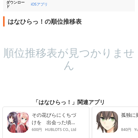
ダウンロー
iOSアプリ
ド
はなひらっ！の順位推移表
順位推移表が見つかりませ
ん
「はなひらっ！」関連アプリ
その花びらにくちづ
孤独に
けを 出会った頃の
思い出に
600円
HUBLOTS CO., Ltd
840円
Y