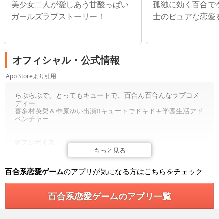
美少女二人が愛しあう甘酸っぱい
孤独に効く百合で
ガールズラブストーリー！
士のピュアな恋愛
オフィシャル・公式情報
App Storeより引用
らぶらぶで、とってもキュートで、百合ん百合んなラブコメ
ディー
喜多村英梨＆榊原ゆい出演!!キュートでドキドキ学園生活アド
ベンチャー
※フルボイス
※ゲーム内の言語はすべて日本語となります。
もっと見る
※作品はiOS向けにアレンジされており、オリジナル作品と異
なる部分がございます。 ！
百合系恋愛ゲーム
のアプリが気になる方はこちらをチェック
[ストーリー]
主人公「羽村佳織（はねむらかおり）」は、幼馴染の「結城
百合系恋愛ゲームのアプリ一覧
あまね（ゆうきあまね）」の事が大好き！
けれど、ツン気味な佳織は素直に好きと言えずに、毎日あま
ねに振り回されっぱなし!?