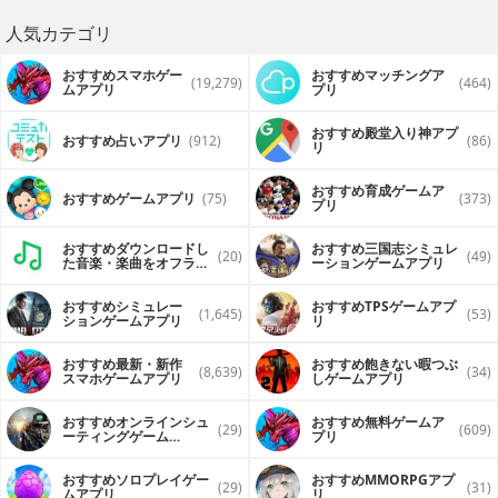
ところがあまねは
「あたしは佳織ちゃんのお嫁さんだもん」
人気カテゴリ
な〜んて無邪気にはしゃいで……
そんなあまねと佳織の学園生活は、とってもキュートでドキ
おすすめスマホゲー
おすすめマッチングア
(19,279)
(464)
ムアプリ
プリ
ドキなんです
ヒロインたちには実力派人気声優「喜多村英梨」＆「榊原ゆ
おすすめ殿堂入り神アプ
おすすめ占いアプリ
(912)
(86)
い」を起用!!
リ
もちろんキャラクター全員フルボイスです
おすすめ育成ゲームア
おすすめゲームアプリ
(75)
(373)
プリ
[スタッフ]
シナリオ：佐野 晋一郎
おすすめダウンロードし
おすすめ三国志シミュレ
原画 ：ぺこ
(20)
(49)
た音楽・楽曲をオフライ
ーションゲームアプリ
ンで再生するアプリ
[ゲームの遊び方]
おすすめシミュレー
おすすめTPSゲームアプ
(1,645)
(53)
ションゲームアプリ
リ
画面タップ : シナリオメッセージを次に送ります。/選択肢や
メニューを選びます。
右フリック : SKIPモードになります。
おすすめ最新・新作
おすすめ飽きない暇つぶ
(8,639)
(34)
左フリック : AUTOモードになります。
スマホゲームアプリ
しゲームアプリ
上フリック : メッセージウィンドウを消します。
下フリック : バックログを表示します。
おすすめオンラインシュ
おすすめ無料ゲームア
2点タップ : セーブ/ロード/環境設定/タイトルに戻る/ヘルプ/
(29)
(609)
ーティングゲーム
プリ
バージョン情報を選択できます。
（FPS・TPS）アプリ
おすすめソロプレイゲー
おすすめ MMORPGアプ
(29)
(31)
ムアプリ
リ