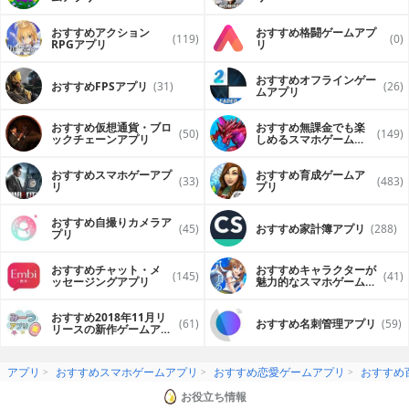
おすすめアクション
おすすめ格闘ゲームアプ
(119)
(0)
RPGアプリ
リ
おすすめオフラインゲー
おすすめFPSアプリ
(31)
(26)
ムアプリ
おすすめ仮想通貨・ブロ
おすすめ無課金でも楽
(50)
(149)
ックチェーンアプリ
しめるスマホゲームア
プリ
おすすめスマホゲーアプ
おすすめ育成ゲームア
(33)
(483)
リ
プリ
おすすめ自撮りカメラア
(45)
おすすめ家計簿アプリ
(288)
プリ
おすすめチャット・メ
おすすめキャラクターが
(145)
(41)
ッセージングアプリ
魅力的なスマホゲームア
プリ
おすすめ2018年11月リ
(61)
おすすめ名刺管理アプリ
(59)
リースの新作ゲームアプ
リ
アプリ
おすすめスマホゲームアプリ
おすすめ恋愛ゲームアプリ
おすすめ
お役立ち情報