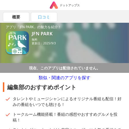
ドットアップス
概要
口コミ
アプリ「JFN PARK」の魅力を紹介！
JFN PARK
無料
更新日：2025/9/3
現在、このアプリは配信されていません。
類似・関連のアプリを探す
編集部のおすすめポイント
タレントやミュージシャンによるオリジナル番組も配信！好
みの番組をいつでも聴ける！
トークルーム機能搭載！番組の感想やおすすめグルメを投
稿！