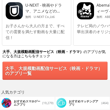
U-NEXT - 映画やドラ
Abem
マ、アニメなどの動
ィーヴィ
画が見放題
無料
U-NEXT Co.,Ltd.
無料
ABE
お子さんから大人の方まで、すべ
テレビ局のノウハ
ての需要を満たす動画を大量に配
華出演者のオリジ
信！
大手、大規模動画配信サービス（映画・ドラマ）
のアプリが気
になる方はこちらをチェック
大手、大規模動画配信サービス（映画・ドラマ）
のアプリ一覧
人気カテゴリ
おすすめスマホゲー
おすすめマッチングア
(19,279)
(464)
ムアプリ
プリ