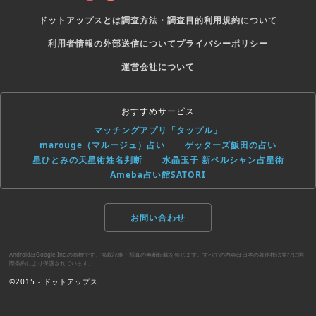
ドットアップスとは
調査方法・調査目的
利用規約について
利用者情報の外部送信について
プライバシーポリシー
運営会社について
おすすめサービス
マッチングアプリ「タップル」
marouge（マルージュ）占い
ゲッターズ飯田の占い
星ひとみの天星術姓名判断
水晶玉子 新ペルシャン占星術
Ameba占い館SATORI
お問い合わせ
AndroidはGoogle Inc.の商標です。掲載記事・写真の無断転載を禁じます。すべての内容は日本の著作権法並びに国
際条約により保護されています。
©2015 - ドットアップス