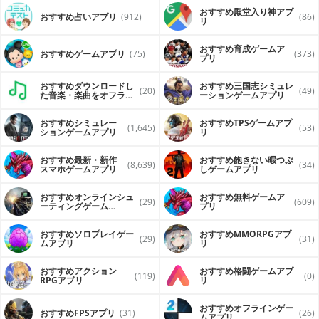
おすすめ殿堂入り神アプ
おすすめ占いアプリ
(912)
(86)
リ
おすすめ育成ゲームア
おすすめゲームアプリ
(75)
(373)
プリ
おすすめダウンロードし
おすすめ三国志シミュレ
(20)
(49)
た音楽・楽曲をオフライ
ーションゲームアプリ
ンで再生するアプリ
おすすめシミュレー
おすすめTPSゲームアプ
(1,645)
(53)
ションゲームアプリ
リ
おすすめ最新・新作
おすすめ飽きない暇つぶ
(8,639)
(34)
スマホゲームアプリ
しゲームアプリ
おすすめオンラインシュ
おすすめ無料ゲームア
(29)
(609)
ーティングゲーム
プリ
（FPS・TPS）アプリ
おすすめソロプレイゲー
おすすめ MMORPGアプ
(29)
(31)
ムアプリ
リ
おすすめアクション
おすすめ格闘ゲームアプ
(119)
(0)
RPGアプリ
リ
おすすめオフラインゲー
おすすめFPSアプリ
(31)
(26)
ムアプリ