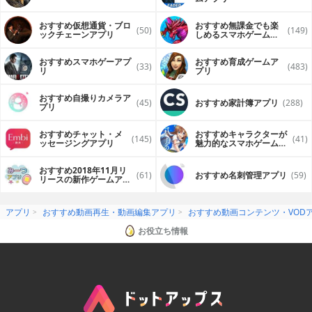
おすすめ仮想通貨・ブロ
おすすめ無課金でも楽
(50)
(149)
ックチェーンアプリ
しめるスマホゲームア
プリ
おすすめスマホゲーアプ
おすすめ育成ゲームア
(33)
(483)
リ
プリ
おすすめ自撮りカメラア
(45)
おすすめ家計簿アプリ
(288)
プリ
おすすめチャット・メ
おすすめキャラクターが
(145)
(41)
ッセージングアプリ
魅力的なスマホゲームア
プリ
おすすめ2018年11月リ
(61)
おすすめ名刺管理アプリ
(59)
リースの新作ゲームアプ
リ
アプリ
おすすめ動画再生・動画編集アプリ
おすすめ動画コンテンツ・VOD
お役立ち情報