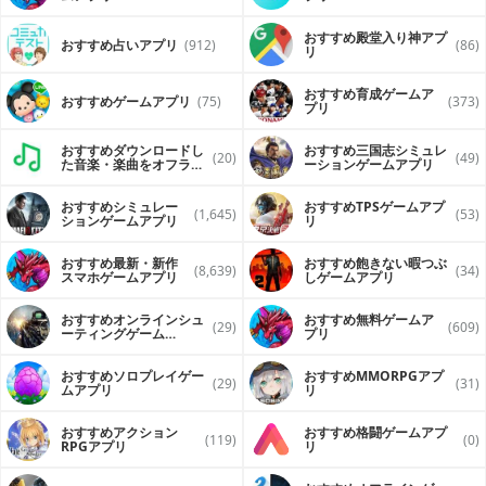
おすすめ殿堂入り神アプ
おすすめ占いアプリ
(912)
(86)
リ
おすすめ育成ゲームア
おすすめゲームアプリ
(75)
(373)
プリ
おすすめダウンロードし
おすすめ三国志シミュレ
(20)
(49)
た音楽・楽曲をオフライ
ーションゲームアプリ
ンで再生するアプリ
おすすめシミュレー
おすすめTPSゲームアプ
(1,645)
(53)
ションゲームアプリ
リ
おすすめ最新・新作
おすすめ飽きない暇つぶ
(8,639)
(34)
スマホゲームアプリ
しゲームアプリ
おすすめオンラインシュ
おすすめ無料ゲームア
(29)
(609)
ーティングゲーム
プリ
（FPS・TPS）アプリ
おすすめソロプレイゲー
おすすめ MMORPGアプ
(29)
(31)
ムアプリ
リ
おすすめアクション
おすすめ格闘ゲームアプ
(119)
(0)
RPGアプリ
リ