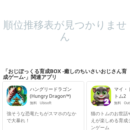
順位推移表が見つかりませ
ん
「おじぽっくる育成BOX -癒しのちいさいおじさん育
成ゲーム-」関連アプリ
ハングリードラゴン
マイ・
(Hungry Dragon™)
トム2
無料
Ubisoft
無料
Out
強そうな恐竜たちがスマホのなか
猫のトムのお世話
で大暴れ！
えが楽しめる育成
ンゲーム