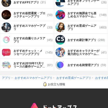
おすすめオフラインゲー
おすすめFPSアプリ
(31)
(26)
ムアプリ
おすすめ仮想通貨・ブロ
おすすめ無課金でも楽
(50)
(149)
ックチェーンアプリ
しめるスマホゲームア
プリ
おすすめスマホゲーアプ
おすすめ育成ゲームア
(33)
(483)
リ
プリ
おすすめ自撮りカメラア
(45)
おすすめ家計簿アプリ
(288)
プリ
おすすめチャット・メ
おすすめキャラクターが
(145)
(41)
ッセージングアプリ
魅力的なスマホゲームア
プリ
おすすめ2018年11月リ
(61)
おすすめ名刺管理アプリ
(59)
リースの新作ゲームアプ
リ
アプリ
おすすめスマホゲームアプリ
おすすめ育成ゲームアプリ
おすすめ
お役立ち情報