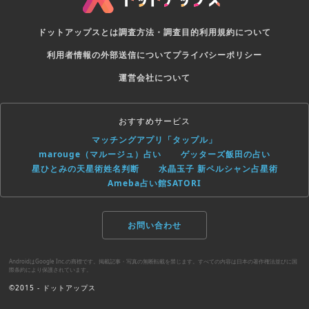
ドットアップスとは
調査方法・調査目的
利用規約について
利用者情報の外部送信について
プライバシーポリシー
運営会社について
おすすめサービス
マッチングアプリ「タップル」
marouge（マルージュ）占い
ゲッターズ飯田の占い
星ひとみの天星術姓名判断
水晶玉子 新ペルシャン占星術
Ameba占い館SATORI
お問い合わせ
AndroidはGoogle Inc.の商標です。掲載記事・写真の無断転載を禁じます。すべての内容は日本の著作権法並びに国
際条約により保護されています。
©2015 - ドットアップス