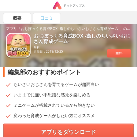
ドットアップス
概要
口コミ
アプリ「おじぽっくる育成BOX -癒しのちいさいおじさん育成ゲーム-」の魅力を紹介！
おじぽっくる育成BOX -癒しのちいさいおじ
さん育成ゲーム-
無料
更新日：2018/12/25
無料
編集部のおすすめポイント
ちいさいおじさんを育てるゲームが超面白い
いままでに無い不思議な感覚を楽しめる
ミニゲームが搭載されているから飽きない
変わった育成ゲームがしたい方にオススメ
アプリをダウンロード