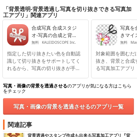
「背景透明-背景透過し写真を切り抜きできる写真加
工アプリ」関連アプリ
合成写真 合成スタジ
写真を合
オ-写真の合成と背景
きマイ
透過画像を作成
透過・
無料
KALEIDOSCOPE Inc.
無料
Magi
成写真-
指定した切り抜きたい色を自動認
対象範囲を囲むだ
識して切り抜きをサポートしてく
抜き、背景と合成
れるから、写真の切り抜きが手軽
る写真加工アプリ
にできる
写真・画像の背景を透過させる
のアプリが気になる方はこちら
をチェック
写真・画像の背景を透過させるのアプリ一覧
関連記事
背景透過やスタンプ作成も出来る写真加工アプリ『背