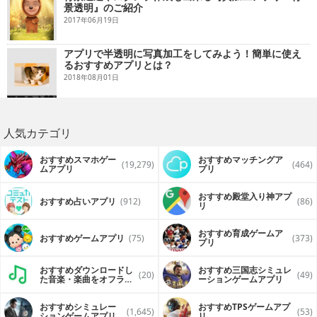
景透明』のご紹介
2017年06月19日
アプリで半透明に写真加工をしてみよう！簡単に使え
るおすすめアプリとは？
2018年08月01日
人気カテゴリ
おすすめスマホゲー
おすすめマッチングア
(19,279)
(464)
ムアプリ
プリ
おすすめ殿堂入り神アプ
おすすめ占いアプリ
(912)
(86)
リ
おすすめ育成ゲームア
おすすめゲームアプリ
(75)
(373)
プリ
おすすめダウンロードし
おすすめ三国志シミュレ
(20)
(49)
た音楽・楽曲をオフライ
ーションゲームアプリ
ンで再生するアプリ
おすすめシミュレー
おすすめTPSゲームアプ
(1,645)
(53)
ションゲームアプリ
リ