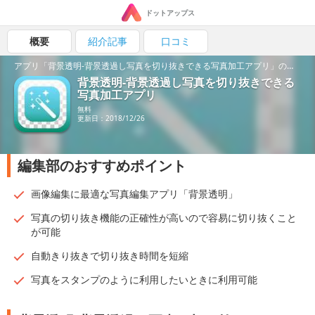
ドットアップス
概要
紹介記事
口コミ
アプリ「背景透明-背景透過し写真を切り抜きできる写真加工アプリ」の魅力を紹介！
背景透明-背景透過し写真を切り抜きできる
写真加工アプリ
無料
更新日：2018/12/26
編集部のおすすめポイント
画像編集に最適な写真編集アプリ「背景透明」
写真の切り抜き機能の正確性が高いので容易に切り抜くこと
が可能
自動きり抜きで切り抜き時間を短縮
写真をスタンプのように利用したいときに利用可能