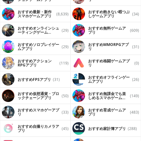
おすすめ最新・新作
おすすめ飽きない暇つぶ
(8,639)
(34)
スマホゲームアプリ
しゲームアプリ
おすすめオンラインシュ
おすすめ無料ゲームア
(29)
(609)
ーティングゲーム
プリ
（FPS・TPS）アプリ
おすすめソロプレイゲー
おすすめ MMORPGアプ
(29)
(31)
ムアプリ
リ
おすすめアクション
おすすめ格闘ゲームアプ
(119)
(0)
RPGアプリ
リ
おすすめオフラインゲー
おすすめFPSアプリ
(31)
(26)
ムアプリ
おすすめ仮想通貨・ブロ
おすすめ無課金でも楽
(50)
(149)
ックチェーンアプリ
しめるスマホゲームア
プリ
おすすめスマホゲーアプ
おすすめ育成ゲームア
(33)
(483)
リ
プリ
おすすめ自撮りカメラア
(45)
おすすめ家計簿アプリ
(288)
プリ