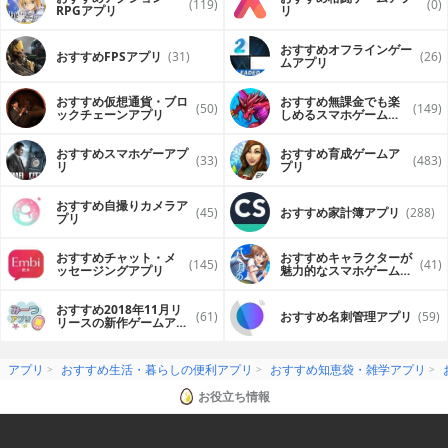
(119)
(0)
RPGアプリ
リ
おすすめオフラインゲー
おすすめFPSアプリ
(31)
(26)
ムアプリ
おすすめ仮想通貨・ブロ
おすすめ無課金でも楽
(50)
(149)
ックチェーンアプリ
しめるスマホゲームア
プリ
おすすめスマホゲーアプ
おすすめ育成ゲームア
(33)
(483)
リ
プリ
おすすめ自撮りカメラア
(45)
おすすめ家計簿アプリ
(288)
プリ
おすすめチャット・メ
おすすめキャラクターが
(145)
(41)
ッセージングアプリ
魅力的なスマホゲームア
プリ
おすすめ2018年11月リ
(61)
おすすめ名刺管理アプリ
(59)
リースの新作ゲームアプ
リ
アプリ
おすすめ生活・暮らしの便利アプリ
おすすめ知恵袋・雑学アプリ
お役立ち情報