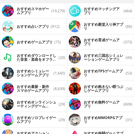
おすすめスマホゲー
おすすめマッチングア
(19,279)
(464)
ムアプリ
プリ
おすすめ殿堂入り神アプ
おすすめ占いアプリ
(912)
(86)
リ
おすすめ育成ゲームア
おすすめゲームアプリ
(75)
(373)
プリ
おすすめダウンロードし
おすすめ三国志シミュレ
(20)
(49)
た音楽・楽曲をオフライ
ーションゲームアプリ
ンで再生するアプリ
おすすめシミュレー
おすすめTPSゲームアプ
(1,645)
(53)
ションゲームアプリ
リ
おすすめ最新・新作
おすすめ飽きない暇つぶ
(8,639)
(34)
スマホゲームアプリ
しゲームアプリ
おすすめオンラインシュ
おすすめ無料ゲームア
(29)
(609)
ーティングゲーム
プリ
（FPS・TPS）アプリ
おすすめソロプレイゲー
おすすめ MMORPGアプ
(29)
(31)
ムアプリ
リ
おすすめアクション
おすすめ格闘ゲームアプ