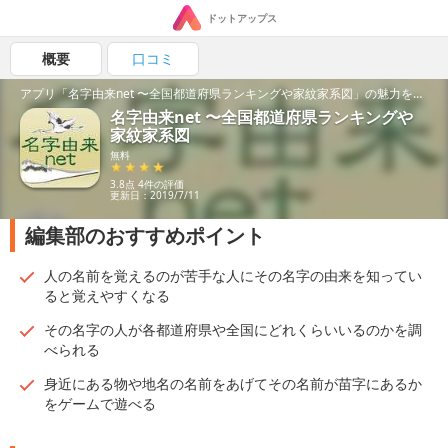
ドットアップス
概要
口コミ
アプリ「名字由来net 〜全国都道府県ランキングや家紋家系図」の魅力を紹介！
名字由来net 〜全国都道府県ランキングや
家紋家系図
無料
3.8点 4件の評価
更新日：2019/7/11
編集部のおすすめポイント
人の名前を覚えるのが苦手な人にその名字の由来を知ってい
ると覚えやすくなる
その名字の人が各都道府県や全国にどれくらいいるのかを調
べられる
身近にある物や地名の名前をあげてその名前が苗字にあるか
をゲームで遊べる