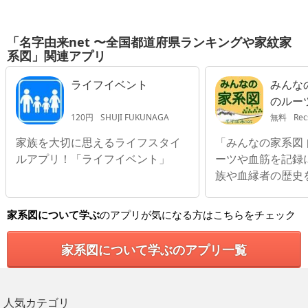
「名字由来net 〜全国都道府県ランキングや家紋家
系図」関連アプリ
ライフイベント
みんな
のルー
そう
120円
SHUJI FUKUNAGA
無料
Rec
家族を大切に思えるライフスタイ
「みんなの家系図
ルアプリ！「ライフイベント」
ーツや血筋を記録
族や血縁者の歴史
家系図について学ぶ
のアプリが気になる方はこちらをチェック
家系図について学ぶのアプリ一覧
人気カテゴリ