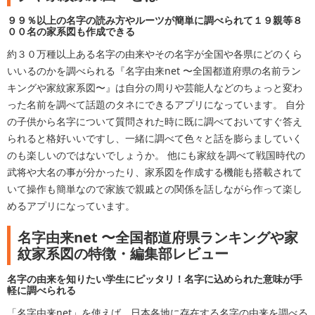
９９％以上の名字の読み方やルーツが簡単に調べられて１９親等８
００名の家系図も作成できる
約３０万種以上ある名字の由来やその名字が全国や各県にどのくら
いいるのかを調べられる『名字由来net 〜全国都道府県の名前ラン
キングや家紋家系図〜』は自分の周りや芸能人などのちょっと変わ
った名前を調べて話題のタネにできるアプリになっています。 自分
の子供から名字について質問された時に既に調べておいてすぐ答え
られると格好いいですし、一緒に調べて色々と話を膨らましていく
のも楽しいのではないでしょうか。 他にも家紋を調べて戦国時代の
武将や大名の事が分かったり、家系図を作成する機能も搭載されて
いて操作も簡単なので家族で親戚との関係を話しながら作って楽し
めるアプリになっています。
名字由来net 〜全国都道府県ランキングや家
紋家系図の特徴・編集部レビュー
名字の由来を知りたい学生にピッタリ！名字に込められた意味が手
軽に調べられる
「名字由来net」を使えば、日本各地に存在する名字の由来を調べる