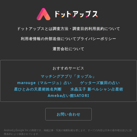
ドットアップスとは
調査方法・調査目的
利用規約について
利用者情報の外部送信について
プライバシーポリシー
運営会社について
おすすめサービス
マッチングアプリ「タップル」
marouge（マルージュ）占い
ゲッターズ飯田の占い
星ひとみの天星術姓名判断
水晶玉子 新ペルシャン占星術
Ameba占い館SATORI
お問い合わせ
AndroidはGoogle Inc.の商標です。掲載記事・写真の無断転載を禁じます。すべての内容は日本の著作権法並びに国
際条約により保護されています。