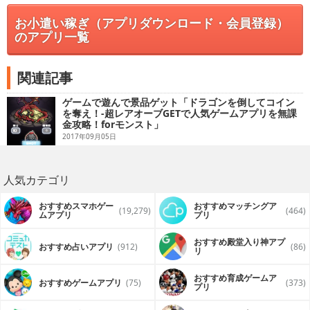
お小遣い稼ぎ（アプリダウンロード・会員登録）
のアプリ一覧
関連記事
ゲームで遊んで景品ゲット「ドラゴンを倒してコイン
を奪え！-超レアオーブGETで人気ゲームアプリを無課
金攻略！forモンスト」
2017年09月05日
人気カテゴリ
おすすめスマホゲー
おすすめマッチングア
(19,279)
(464)
ムアプリ
プリ
おすすめ殿堂入り神アプ
おすすめ占いアプリ
(912)
(86)
リ
おすすめ育成ゲームア
おすすめゲームアプリ
(75)
(373)
プリ