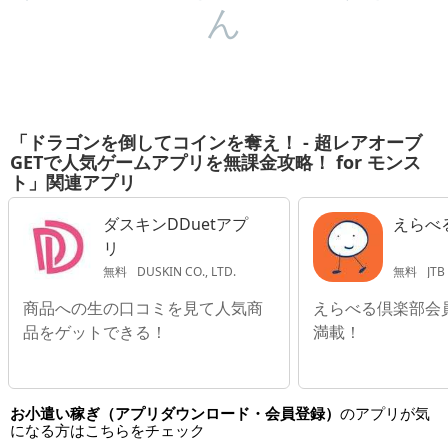
ん
「ドラゴンを倒してコインを奪え！ - 超レアオーブ
GETで人気ゲームアプリを無課金攻略！ for モンス
ト」関連アプリ
ダスキンDDuetアプ
えらべる
リ
無料
DUSKIN CO., LTD.
無料
JTB 
商品への生の口コミを見て人気商
えらべる倶楽部会
品をゲットできる！
満載！
お小遣い稼ぎ（アプリダウンロード・会員登録）
のアプリが気
になる方はこちらをチェック