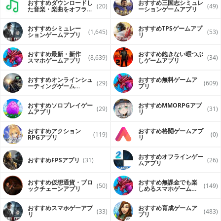
おすすめダウンロードし
おすすめ三国志シミュレ
(20)
(49)
た音楽・楽曲をオフライ
ーションゲームアプリ
ンで再生するアプリ
おすすめシミュレー
おすすめTPSゲームアプ
(1,645)
(53)
ションゲームアプリ
リ
おすすめ最新・新作
おすすめ飽きない暇つぶ
(8,639)
(34)
スマホゲームアプリ
しゲームアプリ
おすすめオンラインシュ
おすすめ無料ゲームア
(29)
(609)
ーティングゲーム
プリ
（FPS・TPS）アプリ
おすすめソロプレイゲー
おすすめ MMORPGアプ
(29)
(31)
ムアプリ
リ
おすすめアクション
おすすめ格闘ゲームアプ
(119)
(0)
RPGアプリ
リ
おすすめオフラインゲー
おすすめFPSアプリ
(31)
(26)
ムアプリ
おすすめ仮想通貨・ブロ
おすすめ無課金でも楽
(50)
(149)
ックチェーンアプリ
しめるスマホゲームア
プリ
おすすめスマホゲーアプ
おすすめ育成ゲームア
(33)
(483)
リ
プリ