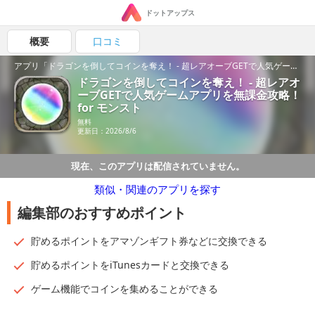
ドットアップス
概要
口コミ
アプリ「ドラゴンを倒してコインを奪え！ - 超レアオーブGETで人気ゲームアプリを無課金攻略！ for モンスト」の魅力を紹介！
ドラゴンを倒してコインを奪え！ - 超レアオ
ーブGETで人気ゲームアプリを無課金攻略！
for モンスト
無料
更新日：2026/8/6
現在、このアプリは配信されていません。
類似・関連のアプリを探す
編集部のおすすめポイント
貯めるポイントをアマゾンギフト券などに交換できる
貯めるポイントをiTunesカードと交換できる
ゲーム機能でコインを集めることができる