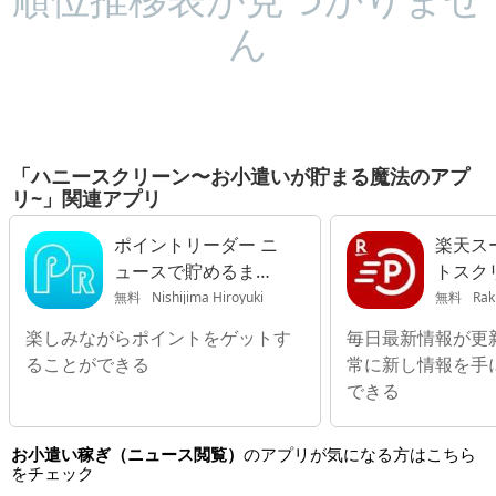
ん
「ハニースクリーン〜お小遣いが貯まる魔法のアプ
リ~」関連アプリ
ポイントリーダー ニ
楽天ス
ュースで貯めるまと
トスク
めアプリ
無料
Nishijima Hiroyuki
無料
Rak
楽しみながらポイントをゲットす
毎日最新情報が更
ることができる
常に新し情報を手
できる
お小遣い稼ぎ（ニュース閲覧）
のアプリが気になる方はこちら
をチェック