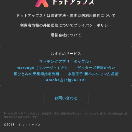
ドットアップスとは
調査方法・調査目的
利用規約について
利用者情報の外部送信について
プライバシーポリシー
運営会社について
おすすめサービス
マッチングアプリ「タップル」
marouge（マルージュ）占い
ゲッターズ飯田の占い
星ひとみの天星術姓名判断
水晶玉子 新ペルシャン占星術
Ameba占い館SATORI
お問い合わせ
AndroidはGoogle Inc.の商標です。掲載記事・写真の無断転載を禁じます。すべての内容は日本の著作権法並びに国
際条約により保護されています。
©2015 - ドットアップス