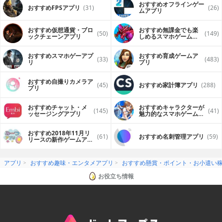
おすすめオフラインゲー
おすすめFPSアプリ
(31)
(26)
ムアプリ
おすすめ仮想通貨・ブロ
おすすめ無課金でも楽
(50)
(149)
ックチェーンアプリ
しめるスマホゲームア
プリ
おすすめスマホゲーアプ
おすすめ育成ゲームア
(33)
(483)
リ
プリ
おすすめ自撮りカメラア
(45)
おすすめ家計簿アプリ
(288)
プリ
おすすめチャット・メ
おすすめキャラクターが
(145)
(41)
ッセージングアプリ
魅力的なスマホゲームア
プリ
おすすめ2018年11月リ
(61)
おすすめ名刺管理アプリ
(59)
リースの新作ゲームアプ
リ
アプリ
おすすめ趣味・エンタメアプリ
おすすめ懸賞・ポイント・お小遣い
お役立ち情報