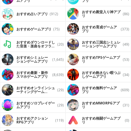
ムアプリ
プリ
おすすめ殿堂入り神アプ
おすすめ占いアプリ
(912)
(86)
リ
おすすめ育成ゲームア
おすすめゲームアプリ
(75)
(373)
プリ
おすすめダウンロードし
おすすめ三国志シミュレ
(20)
(49)
た音楽・楽曲をオフライ
ーションゲームアプリ
ンで再生するアプリ
おすすめシミュレー
おすすめTPSゲームアプ
(1,645)
(53)
ションゲームアプリ
リ
おすすめ最新・新作
おすすめ飽きない暇つぶ
(8,639)
(34)
スマホゲームアプリ
しゲームアプリ
おすすめオンラインシュ
おすすめ無料ゲームア
(29)
(609)
ーティングゲーム
プリ
（FPS・TPS）アプリ
おすすめソロプレイゲー
おすすめ MMORPGアプ
(29)
(31)
ムアプリ
リ
おすすめアクション
おすすめ格闘ゲームアプ
(119)
(0)
RPGアプリ
リ