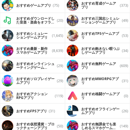
おすすめ育成ゲームア
おすすめゲームアプリ
(75)
(373)
プリ
おすすめダウンロードし
おすすめ三国志シミュレ
(20)
(49)
た音楽・楽曲をオフライ
ーションゲームアプリ
ンで再生するアプリ
おすすめシミュレー
おすすめTPSゲームアプ
(1,645)
(53)
ションゲームアプリ
リ
おすすめ最新・新作
おすすめ飽きない暇つぶ
(8,639)
(34)
スマホゲームアプリ
しゲームアプリ
おすすめオンラインシュ
おすすめ無料ゲームア
(29)
(609)
ーティングゲーム
プリ
（FPS・TPS）アプリ
おすすめソロプレイゲー
おすすめ MMORPGアプ
(29)
(31)
ムアプリ
リ
おすすめアクション
おすすめ格闘ゲームアプ
(119)
(0)
RPGアプリ
リ
おすすめオフラインゲー
おすすめFPSアプリ
(31)
(26)
ムアプリ
おすすめ仮想通貨・ブロ
おすすめ無課金でも楽
(50)
(149)
ックチェーンアプリ
しめるスマホゲームア