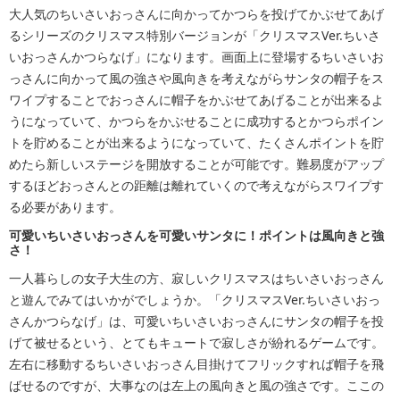
大人気のちいさいおっさんに向かってかつらを投げてかぶせてあげ
るシリーズのクリスマス特別バージョンが「クリスマスVer.ちいさ
いおっさんかつらなげ」になります。画面上に登場するちいさいお
っさんに向かって風の強さや風向きを考えながらサンタの帽子をス
ワイプすることでおっさんに帽子をかぶせてあげることが出来るよ
うになっていて、かつらをかぶせることに成功するとかつらポイン
トを貯めることが出来るようになっていて、たくさんポイントを貯
めたら新しいステージを開放することが可能です。難易度がアップ
するほどおっさんとの距離は離れていくので考えながらスワイプす
る必要があります。
可愛いちいさいおっさんを可愛いサンタに！ポイントは風向きと強
さ！
一人暮らしの女子大生の方、寂しいクリスマスはちいさいおっさん
と遊んでみてはいかがでしょうか。「クリスマスVer.ちいさいおっ
さんかつらなげ」は、可愛いちいさいおっさんにサンタの帽子を投
げて被せるという、とてもキュートで寂しさが紛れるゲームです。
左右に移動するちいさいおっさん目掛けてフリックすれば帽子を飛
ばせるのですが、大事なのは左上の風向きと風の強さです。ここの