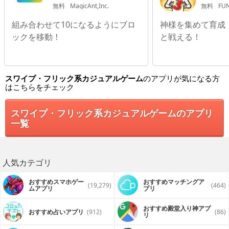
無料
MagicAnt,Inc.
無料
FUN
組み合わせて10になるようにブロ
神様を集めて育成
ックを移動！
と戦える！
スワイプ・フリック系カジュアルゲーム
のアプリが気になる方
はこちらをチェック
スワイプ・フリック系カジュアルゲームのアプリ
一覧
人気カテゴリ
おすすめスマホゲー
おすすめマッチングア
(19,279)
(464)
ムアプリ
プリ
おすすめ殿堂入り神アプ
おすすめ占いアプリ
(912)
(86)
リ