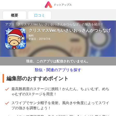
ドットアップス
概要
口コミ
アプリ「クリスマスVer.ちいさいおっさんかつらなげ」の魅力を紹介！
クリスマスVer.ちいさいおっさんかつらなげ
無料
更新日：2019/7/4
現在、このアプリは配信されていません。
類似・関連のアプリを探す
編集部のおすすめポイント
最高難易度のステージに挑戦！かんたん、ちょいむず、めち
ゃむずの3ステージを用意！
スワイプでサンタ帽子を発射。風向きや角度によってスワイ
プの強さを調整しよう！