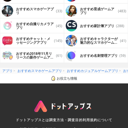
プリ
おすすめスマホゲーアプ
おすすめ育成ゲームア
(33)
(483)
リ
プリ
おすすめ自撮りカメラア
(45)
おすすめ家計簿アプリ
(288)
プリ
おすすめチャット・メ
おすすめキャラクターが
(145)
(41)
ッセージングアプリ
魅力的なスマホゲームア
プリ
おすすめ2018年11月リ
(61)
おすすめ名刺管理アプリ
(59)
リースの新作ゲームアプ
リ
アプリ
おすすめスマホゲームアプリ
おすすめカジュアルゲームアプリ
お
お役立ち情報
ドットアップスとは
調査方法・調査目的
利用規約について