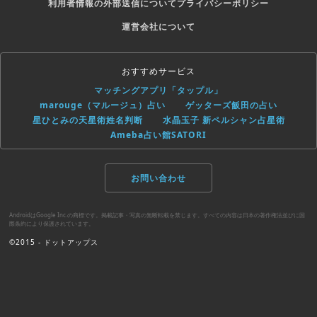
利用者情報の外部送信について
プライバシーポリシー
運営会社について
おすすめサービス
マッチングアプリ「タップル」
marouge（マルージュ）占い
ゲッターズ飯田の占い
星ひとみの天星術姓名判断
水晶玉子 新ペルシャン占星術
Ameba占い館SATORI
お問い合わせ
AndroidはGoogle Inc.の商標です。掲載記事・写真の無断転載を禁じます。すべての内容は日本の著作権法並びに国
際条約により保護されています。
©2015 - ドットアップス