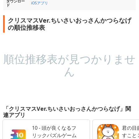
ダウンロー
iOSアプリ
ド
クリスマスVer.ちいさいおっさんかつらなげ
の順位推移表
順位推移表が見つかりませ
ん
「クリスマスVer.ちいさいおっさんかつらなげ」関
連アプリ
10 - 頭が良くなるフ
君の目
リックパズルゲーム
すこと