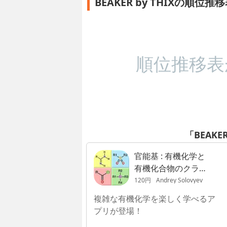
BEAKER by THIXの順位推
順位推移表
「BEAKE
官能基 : 有機化学と
有機化合物のクラス
についてのクイズ
120円
Andrey Solovyev
複雑な有機化学を楽しく学べるア
プリが登場！