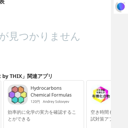
移表
が見つかりません
R by THIX」関連アプリ
Hydrocarbons
有機化
Chemical Formulas
答 大
120円
Andrey Solovyev
840円
H
効率的に化学の実力を確認するこ
空き時間も上手く
とができる
試対策アプリ