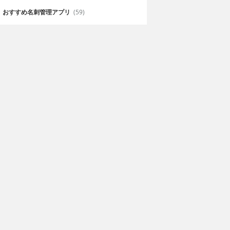
おすすめ名刺管理アプリ
(59)
合物の一問一
化学 センター試験対
学受験 有機化学
策 問題集
ideki Touhara
無料
satoru yasuda
使える！大学入
空いた時間で本格的に学習でき
る！センター試験対策アプリ