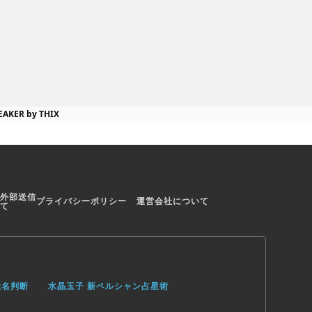
EAKER by THIX
外部送信
プライバシーポリシー
運営会社について
て
姓名判断
水晶玉子 新ペルシャン占星術