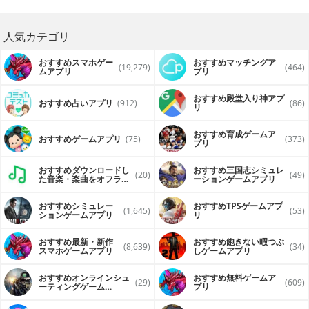
人気カテゴリ
おすすめスマホゲー
おすすめマッチングア
(19,279)
(464)
ムアプリ
プリ
おすすめ殿堂入り神アプ
おすすめ占いアプリ
(912)
(86)
リ
おすすめ育成ゲームア
おすすめゲームアプリ
(75)
(373)
プリ
おすすめダウンロードし
おすすめ三国志シミュレ
(20)
(49)
た音楽・楽曲をオフライ
ーションゲームアプリ
ンで再生するアプリ
おすすめシミュレー
おすすめTPSゲームアプ
(1,645)
(53)
ションゲームアプリ
リ
おすすめ最新・新作
おすすめ飽きない暇つぶ
(8,639)
(34)
スマホゲームアプリ
しゲームアプリ
おすすめオンラインシュ
おすすめ無料ゲームア
(29)
(609)
ーティングゲーム
プリ
（FPS・TPS）アプリ