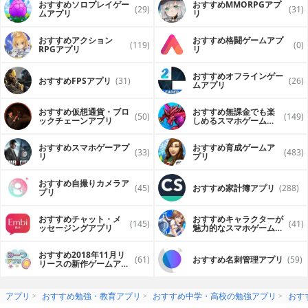
おすすめソロプレイゲー
おすすめ MMORPGアプ
(29)
(31)
ムアプリ
リ
おすすめアクション
おすすめ格闘ゲームアプ
(119)
(0)
RPGアプリ
リ
おすすめオフラインゲー
おすすめFPSアプリ
(31)
(26)
ムアプリ
おすすめ仮想通貨・ブロ
おすすめ無課金でも楽
(50)
(149)
ックチェーンアプリ
しめるスマホゲームア
プリ
おすすめスマホゲーアプ
おすすめ育成ゲームア
(33)
(483)
リ
プリ
おすすめ自撮りカメラア
(45)
おすすめ家計簿アプリ
(288)
プリ
おすすめチャット・メ
おすすめキャラクターが
(145)
(41)
ッセージングアプリ
魅力的なスマホゲームア
プリ
おすすめ2018年11月リ
(61)
おすすめ名刺管理アプリ
(59)
リースの新作ゲームアプ
リ
アプリ
おすすめ勉強・教育アプリ
おすすめ中学・高校の勉強アプリ
おす