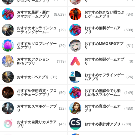
ションゲームアプリ
リ
おすすめ最新・新作
おすすめ飽きない暇つぶ
(8,639)
(34)
スマホゲームアプリ
しゲームアプリ
おすすめオンラインシュ
おすすめ無料ゲームア
(29)
(609)
ーティングゲーム
プリ
（FPS・TPS）アプリ
おすすめソロプレイゲー
おすすめ MMORPGアプ
(29)
(31)
ムアプリ
リ
おすすめアクション
おすすめ格闘ゲームアプ
(119)
(0)
RPGアプリ
リ
おすすめオフラインゲー
おすすめFPSアプリ
(31)
(26)
ムアプリ
おすすめ仮想通貨・ブロ
おすすめ無課金でも楽
(50)
(149)
ックチェーンアプリ
しめるスマホゲームア
プリ
おすすめスマホゲーアプ
おすすめ育成ゲームア
(33)
(483)
リ
プリ
おすすめ自撮りカメラア
(45)
おすすめ家計簿アプリ
(288)
プリ