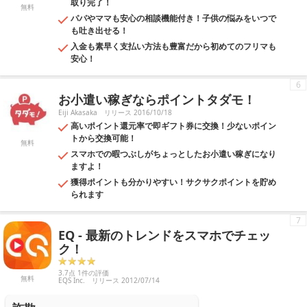
取り完了！
無料
パパやママも安心の相談機能付き！子供の悩みをいつで
も吐き出せる！
入金も素早く支払い方法も豊富だから初めてのフリマも
安心！
6
お小遣い稼ぎならポイントタダモ！
Eiji Akasaka
リリース 2016/10/18
高いポイント還元率で即ギフト券に交換！少ないポイン
トから交換可能！
無料
スマホでの暇つぶしがちょっとしたお小遣い稼ぎになり
ますよ！
獲得ポイントも分かりやすい！サクサクポイントを貯め
られます
7
EQ - 最新のトレンドをスマホでチェッ
ク！
3.7点 1件の評価
無料
EQS Inc.
リリース 2012/07/14