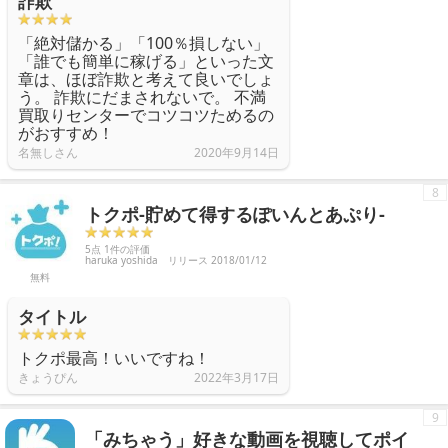
詐欺
「絶対儲かる」「100％損しない」
「誰でも簡単に稼げる」といった文
章は、ほぼ詐欺と考えて良いでしょ
う。 詐欺にだまされないで。 不満
買取りセンターでコツコツためるの
がおすすめ！
名無しさん
2020年9月14日
8
トクポ-貯めて得するぽいんとあぷり-
5点 1件の評価
haruka yoshida
リリース 2018/01/12
無料
タイトル
トクポ最高！いいですね！
きょうぴん
2022年3月17日
9
「みちゃう」好きな動画を視聴してポイ