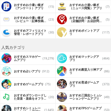
おすすめお小遣い稼ぎ
おすすめお小遣い稼ぎ
(15)
(7)
（アンケート）アプリ
（ニュース閲覧）アプリ
おすすめお小遣い稼ぎ
おすすめお小遣い稼ぎ
(23)
(5)
（レビュー・記事投稿）
（店舗訪問・お店訪問）
アプリ
アプリ
おすすめアフィリエイト
おすすめポイントアプ
(30)
(117)
管理・レポートアプリ
リ
人気カテゴリ
おすすめスマホゲー
おすすめマッチングア
(19,279)
(464)
ムアプリ
プリ
おすすめ殿堂入り神アプ
おすすめ占いアプリ
(912)
(86)
リ
おすすめ育成ゲームア
おすすめゲームアプリ
(75)
(373)
プリ
おすすめダウンロードし
おすすめ三国志シミュレ
(20)
(49)
た音楽・楽曲をオフライ
ーションゲームアプリ
ンで再生するアプリ
おすすめシミュレー
おすすめTPSゲームアプ
(1,645)
(53)