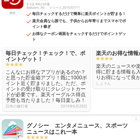
4.3点 4件の評価
Rakuten, Inc.
リリース 2016/07/11
無料
毎日チェックするだけで簡単に楽天ポイントが貯まる！
楽天会員なら誰でも、子供からお年寄りまでスマホでポ
イント稼ぎ
お得なクーポン画面をチェックするだけでポイントゲッ
ト
毎日チェック！チェック！で、ポ
楽天のお得な情報
イントゲット！
楽天のニュースや
得に貯まる情報も
こんなにお得なアプリがあるのか？
りお得になって良
と思った貯金箱アプリ！既に1000ポ
イント近く貯まりました。ただ、ポ
しょうん
イントの受け取りにクレジットカー
ドが必要です。楽天イーグルス得点
予想も当たりました！毎日楽しみ！
日本の修行者
2019年6月28日
4
グノシー エンタメニュース、スポーツ
ニュースはこれ一本