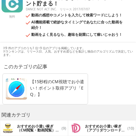
ント貯まる！
DANCE NOT ACT INC.
リリース 2017/07/07
動画の感想やコメントを入力して検索ワードにしよう！
無料
AI機能搭載で絶妙なタイミングであなたに合った動画を
紹介！
動画をよく見るなら、趣味を副業にして稼いじゃおう！
※9 件のアプリのうち1 位~9 位のアプリを掲載しています。
※ランキングは、リリース日、人気、おすすめ度などを集計し独自のアルゴリズムで決定してい
ます。
このカテゴリの記事
【15秒程のCM視聴でお小遣
い！ポイント取得アプリ「E
Q」】
関連カテゴリ
おすすめお小遣い稼ぎ
おすすめお小遣い稼ぎ
(9)
(10)
（CM閲覧・動画閲覧）ア
（アプリダウンロード・
プリ
会員登録）アプリ