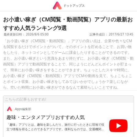
ドットアップス
お小遣い稼ぎ（CM閲覧・動画閲覧）アプリの最新お
すすめ人気ランキング9選
最終更新日時： 2026/8/6 05:00
記事作成日： 2017/6/27 13:45
「お小遣い稼ぎ（CM閲覧・動画閲覧）」アプリの良い点は、企業や色々なCM
を閲覧するだけでポイントがついて、そのポイントを貯めることで、お買い物
をしたり、ネットコインとしてゲームに課金したりすることができるのです。
また、お小遣い稼ぎという意識をあまり持たずに、お小遣い稼ぎ（CM閲覧・動
画閲覧）アプリで動画閲覧することで、同じようにどんどんポイントが貯まっ
て、簡単にお小遣い稼ぎをすることができます。ちょっとしたスキマ時間に、
お小遣い稼ぎ（CM閲覧・動画閲覧）アプリでCMや動画を見て、ちょこちょこ
とポイント収集、お小遣い稼ぎをしてみてはいかがでしょうか？楽しになが
ら、空いた時間にお小遣い稼ぎができるなんて素晴らしいことですね。
こちらの記事もおすすめ!
.Apps編集部
趣味・エンタメアプリおすすめ人気
「趣味」アプリとは、趣味を楽しんだり、旅行に行ったときに現地で役
立つ情報を得ることのできるアプリです。便利なものでは、交通機関の
乗り換え案内です。出発地と到着地、時刻を入れると出発前に乗り換え