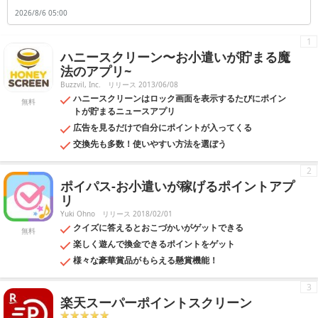
の際にはどの乗り場から何番のホームに行けば良いかなど、乗り換えの
2026/8/6 05:00
方法を具体的に知ることができます。さらに、語学の勉強や海外旅行に
役立つのが翻訳アプリです。日本語を入力すると翻訳したい国の言葉に
翻訳をしてくれます。また、反対に英語のように外国語から日本語へ翻
1
訳することも可能です。旅行など知らない場所へ行くと、交通手段がス
ハニースクリーン〜お小遣いが貯まる魔
ムーズだと安心して旅行を続けることができます。趣味でお出かけが多
い人にもおすすめです。
法のアプリ~
Buzzvil, Inc.
リリース 2013/06/08
ハニースクリーンはロック画面を表示するたびにポイン
無料
トが貯まるニュースアプリ
広告を見るだけで自分にポイントが入ってくる
交換先も多数！使いやすい方法を選ぼう
2
ポイパス-お小遣いが稼げるポイントアプ
リ
Yuki Ohno
リリース 2018/02/01
クイズに答えるとおこづかいがゲットできる
無料
楽しく遊んで換金できるポイントをゲット
様々な豪華賞品がもらえる懸賞機能！
3
楽天スーパーポイントスクリーン