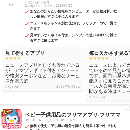
4.1点 236件の評価
無料
Gunosy Inc.
リリース 2013/01/30
あなたの知りたい情報をコンピューターが自動分析。欲
しい情報がすぐに手に入ります
ニュースをジャンル別に仕分け。フリック一つで一覧で
きます
見やすいサムネイル付き。シンプルで使いやすいく誰で
もすぐに使えます
見て得するアプリ
毎日欠かさず見る
ニュースアプリとしても優れている
ニュースによって
が、アマゾンギフト付きアンケート
ているので見たい
や格安クーポンなど、お得なサービ
です。面白い系ネ
スが魅力的。
飽きずに見ること
ース入る頻度が高
nagakumi
2019年6月18日
間がある時はチェ
ちゃんみか
5
ベビー子供用品のフリマアプリ-フリママ
FIVEGATE,INC.
リリース 2016/02/22
無料で使えて子供服の処分や購入も簡単！家の中でやり