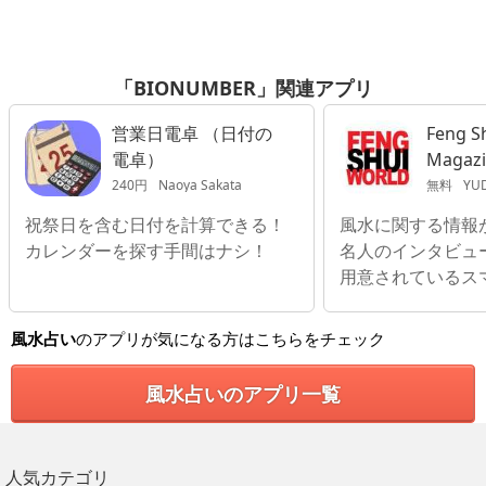
「BIONUMBER」関連アプリ
営業日電卓 （日付の
Feng S
電卓）
Magaz
240円
Naoya Sakata
無料
YUD
祝祭日を含む日付を計算できる！
風水に関する情報
カレンダーを探す手間はナシ！
名人のインタビュ
用意されているス
風水占い
のアプリが気になる方はこちらをチェック
風水占いのアプリ一覧
人気カテゴリ