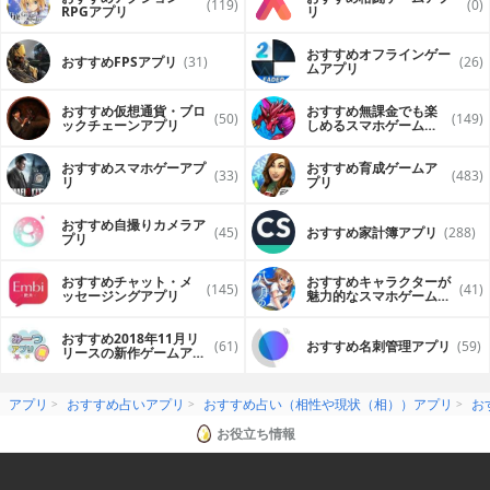
(119)
(0)
RPGアプリ
リ
おすすめオフラインゲー
おすすめFPSアプリ
(31)
(26)
ムアプリ
おすすめ仮想通貨・ブロ
おすすめ無課金でも楽
(50)
(149)
ックチェーンアプリ
しめるスマホゲームア
プリ
おすすめスマホゲーアプ
おすすめ育成ゲームア
(33)
(483)
リ
プリ
おすすめ自撮りカメラア
(45)
おすすめ家計簿アプリ
(288)
プリ
おすすめチャット・メ
おすすめキャラクターが
(145)
(41)
ッセージングアプリ
魅力的なスマホゲームア
プリ
おすすめ2018年11月リ
(61)
おすすめ名刺管理アプリ
(59)
リースの新作ゲームアプ
リ
アプリ
おすすめ占いアプリ
おすすめ占い（相性や現状（相））アプリ
お
お役立ち情報