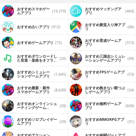
おすすめスマホゲー
おすすめマッチングア
(19,279)
(464)
ムアプリ
プリ
おすすめ殿堂入り神アプ
おすすめ占いアプリ
(912)
(86)
リ
おすすめ育成ゲームア
おすすめゲームアプリ
(75)
(373)
プリ
おすすめダウンロードし
おすすめ三国志シミュレ
(20)
(49)
た音楽・楽曲をオフライ
ーションゲームアプリ
ンで再生するアプリ
おすすめシミュレー
おすすめTPSゲームアプ
(1,645)
(53)
ションゲームアプリ
リ
おすすめ最新・新作
おすすめ飽きない暇つぶ
(8,639)
(34)
スマホゲームアプリ
しゲームアプリ
おすすめオンラインシュ
おすすめ無料ゲームア
(29)
(609)
ーティングゲーム
プリ
（FPS・TPS）アプリ
おすすめソロプレイゲー
おすすめ MMORPGアプ
(29)
(31)
ムアプリ
リ
おすすめアクション
おすすめ格闘ゲームアプ