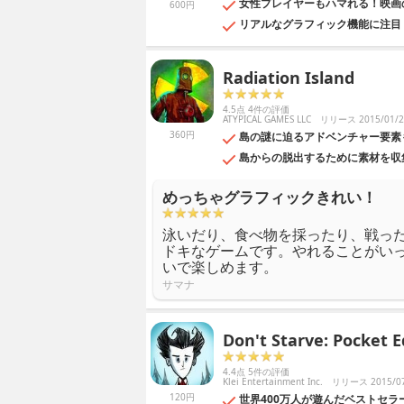
女性プレイヤーもハマれる！映画
600円
リアルなグラフィック機能に注目
Radiation Island
4.5点 4件の評価
ATYPICAL GAMES LLC
リリース 2015/01/2
360円
島の謎に迫るアドベンチャー要素
島からの脱出するために素材を収
めっちゃグラフィックきれい！
泳いだり、食べ物を採ったり、戦っ
ドキなゲームです。やれることがい
いで楽しめます。
サマナ
Don't Starve: Pocket E
4.4点 5件の評価
Klei Entertainment Inc.
リリース 2015/07
120円
世界400万人が遊んだベストセ