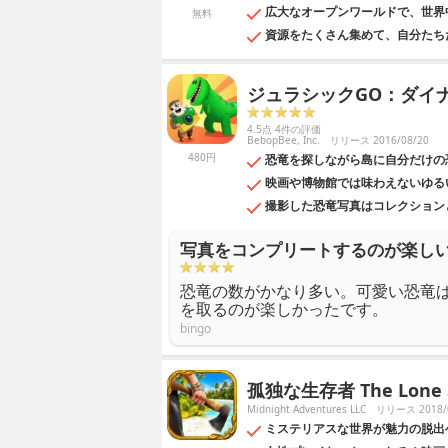
広大なオープンワールドで、世界
無料
資源をたくさん集めて、自分たち
ジュラシックGO：ダイ
4.5点 4件の評価
BebopBee, Inc.
リリース 2016/08/20
480円
恐竜を探しながら島に自分だけの
映画や博物館では味わえないゆる
撮影した恐竜写真はコレクション
写真をコンプリートするのが楽し
恐竜の数がかなり多い。可愛い恐竜
を取るのが楽しかったです。
bingo
孤独な生存者 The Lone S
Midnight Adventures LLC
リリース 2018/
ミステリアスな世界が魅力の脱出ゲーム