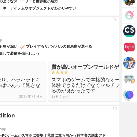
のようなストーリーと世界観が魅力
！キーアイテムやオブジェクトがわかりやすい
9
9
も奥が深い
プレイするサバイバルの難易度が選べる
集して装備を強化しよう
質が高いオープンワールドゲームを
たり、ハラハラドキ
スマホのゲームで本格的なオープンワ
っぱいあって飽きな
体験できるだけでなくマルチプレイで
るのが良かったです。
2019年7月4日
わるふぉん
10
dition
/09
ラーPCゲームがスマホに登場！荒野に立ち向かう科学者の脱出アド