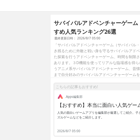
サバイバルアドベンチャーゲーム
すめ人気ランキング26選
最終更新日時： 2026/8/7 05:00
「サバイバルアドベンチャーゲーム（サバイバル・
き残るために外敵と戦い身を守るサバイバルアドベ
た探索を行うアドベンチャーゲーム、時間を制限さ
あります。３D機能を使ってリアルな臨場感を得ら
うアニメ系サバイバルアドベンチャーゲーム、昔懐
まで自分好みのサバイバルアドベンチャーゲームを
こちらの記事もおすすめ!
.Apps編集部
【おすすめ】本当に面白い人気ゲー
人気の面白いゲームアプリを編集部が厳選してご紹介。子ど
ズルゲームなどをご紹介します。
2026/8/7 05:00