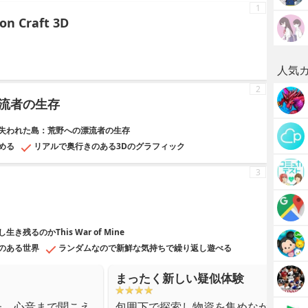
1
on Craft 3D
人気
2
流者の生存
失われた島：荒野への漂流者の生存
める
リアルで奥行きのある3Dのグラフィック
3
るのかThis War of Mine
のある世界
ランダムなので新鮮な気持ちで繰り返し遊べる
まったく新しい疑似体験
た。心音まで聞こえ
包囲下で探索し物資を集めながら生き