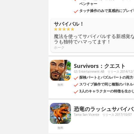
ベンチャー
タッチ操作のみで直感的にプレイ
サバイバル！
魔法を使ってサバイバルする新感覚
ラも独特でハマってます！
ホーク
Survivors：クエスト
G5 Entertainment AB
リリース 2014/12/
探検パートとパズルパートの両方
スワイプ操作で同じ種類のパネル
無料
3人のキャラクターの特徴を生か
恐竜のラッシュサバイバ
Tania San Vicente
リリース 2017/10/07
無料