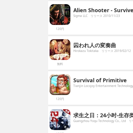
Alien Shooter - Surviv
Sigma LLC
リリース 2010/11/23
120円
囚われ人の変奏曲
Hirokazu Tokitaka
リリース 2019/02/12
無料
Survival of Primitive
Tianjin Locojoy Entertainment Technology 
120円
求生之日：24小时-生存
Guangzhou Yoqu Technology Co., Ltd
リリ