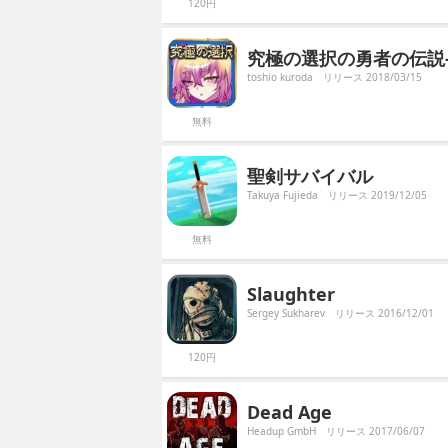
120円
究極の選択の勇者の伝説
toshio kuroda
リリース 2018/03/15
無料
聖剣サバイバル
Takuya Fujieda
リリース 2019/12/05
無料
Slaughter
Sergey Sukharev
リリース 2016/12/01
120円
Dead Age
Headup GmbH
リリース 2017/06/07