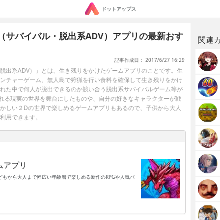
ドットアップス
（サバイバル・脱出系ADV）アプリの最新おす
関連
記事作成日： 2017/6/27 16:29
脱出系ADV）」とは、生き残りをかけたゲームアプリのことです。生
ンチャーゲーム、無人島で狩猟を行い食料を確保して生き残りをかけ
れた中で何人が脱出できるのか競い合う脱出系サバイバルゲーム等が
れる現実の世界を舞台にしたものや、自分の好きなキャラクターが戦
かしい２Dの世界で楽しめるゲームアプリもあるので、子供から大人
利用できます。
ムアプリ
もから大人まで幅広い年齢層で楽しめる新作のRPGや人気パ