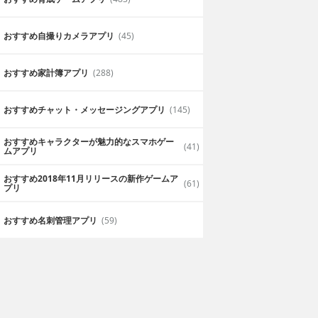
おすすめ自撮りカメラアプリ
(45)
おすすめ家計簿アプリ
(288)
おすすめチャット・メッセージングアプリ
(145)
おすすめキャラクターが魅力的なスマホゲー
(41)
ムアプリ
プレイ可能
質の高いオープンワールドのゲームを
おすすめ2018年11月リリースの新作ゲームア
ールドのゲームを
オープンワールドの世界をマルチプレイ
(61)
プリ
世界中の人と遊べ
達と一緒に冒険できるのが良かったです
おぷん
おすすめ名刺管理アプリ
(59)
2019年6月28日