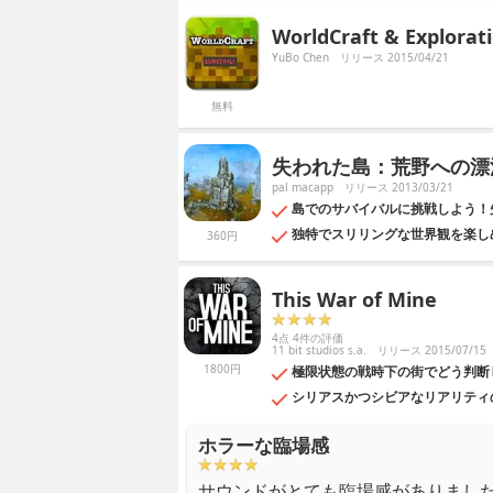
WorldCraft & Explorati
YuBo Chen
リリース 2015/04/21
無料
失われた島：荒野への漂
pal macapp
リリース 2013/03/21
島でのサバイバルに挑戦しよう！
独特でスリリングな世界観を楽し
360円
This War of Mine
4点 4件の評価
11 bit studios s.a.
リリース 2015/07/15
1800円
極限状態の戦時下の街でどう判断し生き残
シリアスかつシビアなリアリティ
ホラーな臨場感
サウンドがとても臨場感がありまし