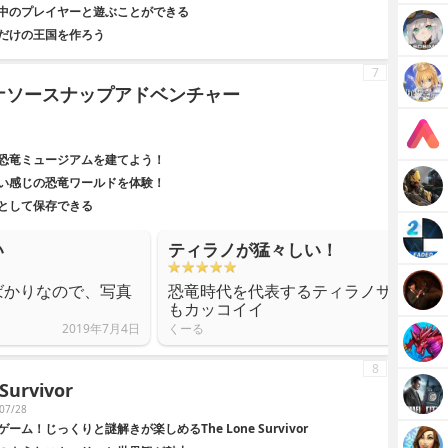
中のプレイヤーと遊ぶことができる
だけの王国を作ろう
7
ナソースナップアドベンチャー
恐竜ミュージアムを建てよう！
い感じの恐竜ワールドを体験！
として保存できる
い
ティラノが猛々しい！
ばかりなので、写真
恐竜時代を代表するティラノサウルス
もカッコイイ
2019年7月4日
くーる
8
urvivor
07/28
！じっくりと謎解きが楽しめるThe Lone Survivor