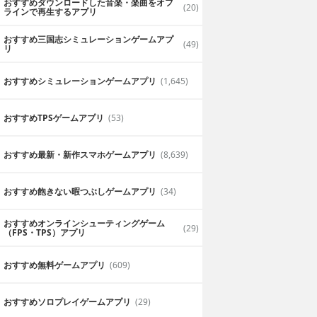
おすすめダウンロードした音楽・楽曲をオフ
(20)
っています。エデ
ドキしながら遊べます。
ラインで再生するアプリ
様々な展開を楽し
ろろん
おすすめ三国志シミュレーションゲームアプ
(49)
リ
2019年6月28日
おすすめシミュレーションゲームアプリ
(1,645)
おすすめTPSゲームアプリ
(53)
おすすめ最新・新作スマホゲームアプリ
(8,639)
おすすめ飽きない暇つぶしゲームアプリ
(34)
おすすめオンラインシューティングゲーム
(29)
（FPS・TPS）アプリ
おすすめ無料ゲームアプリ
(609)
おすすめソロプレイゲームアプリ
(29)