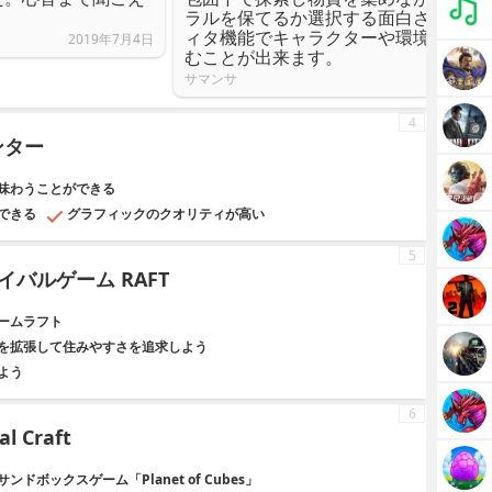
。
ラルを保てるか選択する面白さにハマ
ィタ機能でキャラクターや環境を変え
2019年7月4日
むことが出来ます。
サマンサ
4
ンター
味わうことができる
できる
グラフィックのクオリティが高い
5
バルゲーム RAFT
ームラフト
を拡張して住みやすさを追求しよう
よう
6
al Craft
ボックスゲーム「Planet of Cubes」