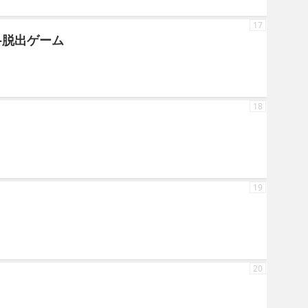
17
-脱出ゲーム
18
19
20