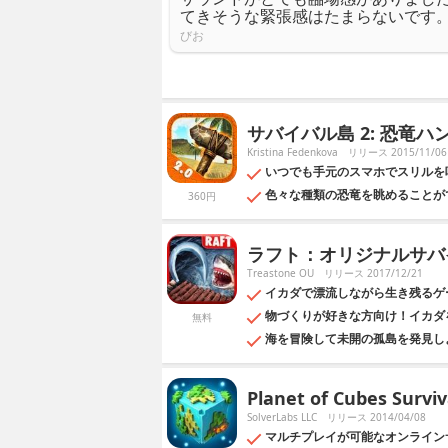
てきそうな緊張感はたまらないです
びお
サバイバル島 2: 恐竜ハ
Kristina Fedenkova
リリース 2015/11/06
いつでも手元のスマホでスリルを
色々な種類の恐竜を眺めることが
360円
ラフト：オリジナルサバイ
Treastone OU
リリース 2017/12/21
イカダで漂流しながら生き残るゲ
物づくりが好きな方向け！イカダ
無料
海を冒険して未開の孤島を発見し
Planet of Cubes Surviv
SolverLabs LLC
リリース 2014/04/08
マルチプレイが可能なオンラインサンド