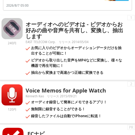
採用されています。ただし全ての書籍が有料ではなく、電子ブックによ
2026/8/7 05:00
っては、指定価格での購入が必要になる場合があります。2つ目は品揃
えで、非常に多彩なジャンルの書籍を楽しむ事ができます。洋書や全巻
セットなど、幅広い書籍を楽しむ事も可能です。また読書を一旦中断し
1
ても、直ちに検索できる機能も完備されています。前回読んだ特定の箇
オーディオへのビデオは - ビデオからお
所を、自動表示させる機能も備わっているのです。便利に読書を楽しみ
たい時は、アプリはダウンロードしておきましょう。※紹介中のアプリ
好みの曲や音声を共有し、変換し、抽出
は一部無料・有料版を含みます。
します
EAST TELECOM Corp.
リリース 2014/05/04
240円
お気に入りのビデオからオーディションデータだけを抽
出することが可能に！
ビデオから取り出した音声をMP4などに変換し、様々な
機器で再生可能に！
抽出から変換まで高速かつ正確に変換できる
2
Voice Memos for Apple Watch
Kenneth Kao
リリース 2015/09/21
オーディオ録音して簡単にメモできるアプリ！
無制限に録音することができる！
120円
録音したファイルは自動でiPhoneに転送！
PR
ECナビ