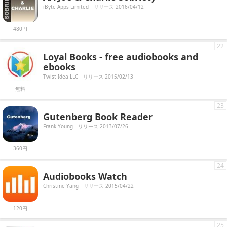
iByte Apps Limited
リリース 2016/04/12
480円
22
Loyal Books - free audiobooks and
ebooks
Twist Idea LLC
リリース 2015/02/13
無料
23
Gutenberg Book Reader
Frank Young
リリース 2013/07/26
360円
24
Audiobooks Watch
Christine Yang
リリース 2015/04/22
120円
25