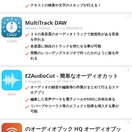
テキストの検索や文字のスキップが行える！
7
MultiTrack DAW
Hamilton Feltman
リリース 2009/09/18
２４の高音質のオーディオトラックで創造性がある音楽
を作れる
1200円
各楽器に独自のトラックを持たせる事が可能
実際のレコ―デングスタジオで作ったかのように曲を作
れる
8
EZAudioCut - 簡単なオーディオカット
li longgang
リリース 2017/06/13
オーディオの録音や編集等の作業がまとめて行えるスマ
ホアプリ
360円
編集した音声データを電子メールやSNSに共有出来る
リバーブやコーラス等のエフェクト効果を挿入する事が
可能
9
のオーディオブック HQ オーディオブッ