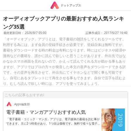
ドットアップス
オーディオブックアプリの最新おすすめ人気ランキ
ング35選
最終更新日時： 2026/8/7 05:00
記事作成日： 2017/6/27 16:40
「オーディオブック」アプリとは、電子書籍の朗読をしてくれるツールです。
利用する為には、まず会員の登録手続きが必要です。登録自体は無料ですが、
書籍をダウンロードする時の料金は有料になります。時にはビジネスや経済や
漫画などの書籍を、誰かに読んで欲しいと思うことがあります。外出先ではな
かなかスマホ画面を見れないので、かえって読んでくれる方が助かる事もあり
ますが、アプリではプロの方々が発音した本文の音声をダウンロードできる訳
です。その音声を再生させて、外出先にてイヤホンなどで聞く事も可能です
し、自宅にあるタブレットにて再生させる事もできます。自分で活字を読むよ
り、むしろ読んで欲しい時には、アプリを使ってみましょう。
こちらの記事もおすすめ!
.Apps編集部
電子書籍・マンガアプリおすすめ人気
「電子書籍・コミック・マンガ」アプリは、電子媒体の書籍を読む事が
できます。主に2つ特長があり、1つ目は価格です。無料で様々な電子
の漫画などの読書を楽しむ事ができ、アプリによっては読み放題なども