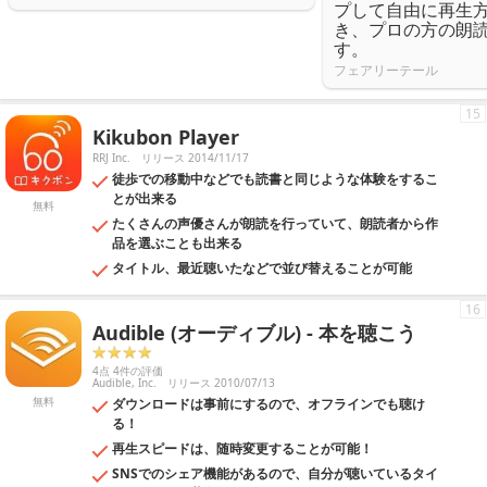
プして自由に再生
き、プロの方の朗
す。
フェアリーテール
15
Kikubon Player
RRJ Inc.
リリース 2014/11/17
徒歩での移動中などでも読書と同じような体験をするこ
とが出来る
無料
たくさんの声優さんが朗読を行っていて、朗読者から作
品を選ぶことも出来る
タイトル、最近聴いたなどで並び替えることが可能
16
Audible (オーディブル) - 本を聴こう
4点 4件の評価
Audible, Inc.
リリース 2010/07/13
無料
ダウンロードは事前にするので、オフラインでも聴け
る！
再生スピードは、随時変更することが可能！
SNSでのシェア機能があるので、自分が聴いているタイ