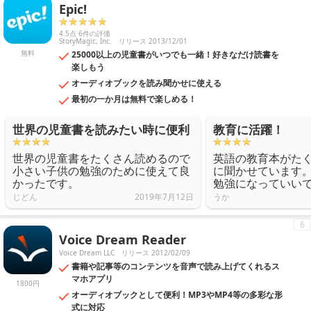
Epic!
4.5点 6件の評価
StoryMagic, Inc.
リリース 2013/12/01
無料
25000以上の児童書がいつでも一緒！好きなだけ読書を
楽しもう
オーディオブックを読み聞かせに使える
最初の一か月は無料で楽しめる！
世界の児童書を読みたい時に便利
教育に活躍！
世界の児童書をたくさん読めるので
英語の教育本がた
小さい子供の勉強のために使えて良
に聞かせています
かったです。
勉強になっていい
じどん
2019年7月12日
うか
6
Voice Dream Reader
Voice Dream LLC
リリース 2012/02/09
書籍や記事等のコンテンツを音声で読み上げてくれるス
マホアプリ
1800円
オーディオブックとして便利！MP3やMP4等の多彩な形
式に対応