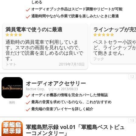
しめる
オーディオブック作品はスピード調整やリピートが可能
通勤時間やながら作業で読書を楽しみたいときに最適
満員電車で使うのに最適
ラインナップが充
通勤時の満員電車で利用していま
ベストセラー小説
す。スマホの画面を見れないので、
ど、ラインナップ
音だけで読書を楽しめるのは良いで
て飽きません。
す。
フック
トマト
2019年7月10日
12
オーディオアクセサリー
Ractive Corp.
リリース 2013/08/23
オーディオ機器の情報を完全カバーした情報誌
最高の音質を求めているのなら、これがおすすめ
無料
最先端の音楽プレイヤーを詳しく紹介
13
軍艦島黙示録 vol.01「軍艦島ベストビュ
ーコメンタリー」