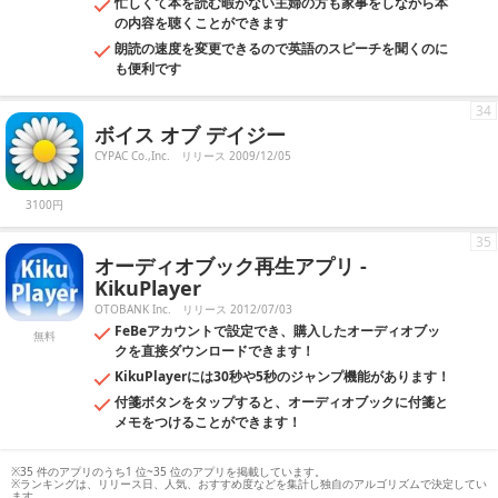
忙しくて本を読む暇がない主婦の方も家事をしながら本
の内容を聴くことができます
朗読の速度を変更できるので英語のスピーチを聞くのに
も便利です
34
ボイス オブ デイジー
CYPAC Co.,Inc.
リリース 2009/12/05
3100円
35
オーディオブック再生アプリ -
KikuPlayer
OTOBANK Inc.
リリース 2012/07/03
FeBeアカウントで設定でき、購入したオーディオブッ
無料
クを直接ダウンロードできます！
KikuPlayerには30秒や5秒のジャンプ機能があります！
付箋ボタンをタップすると、オーディオブックに付箋と
メモをつけることができます！
※35 件のアプリのうち1 位~35 位のアプリを掲載しています。
※ランキングは、リリース日、人気、おすすめ度などを集計し独自のアルゴリズムで決定してい
ます。