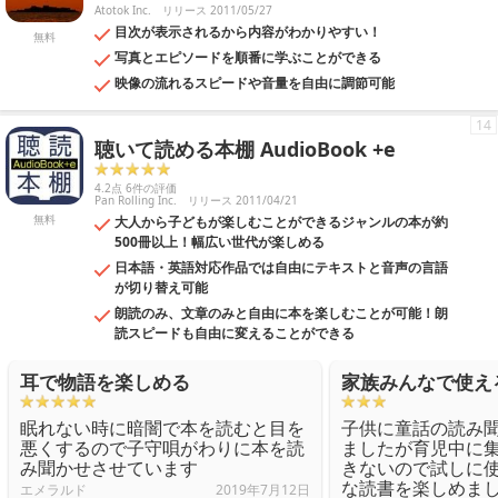
Atotok Inc.
リリース 2011/05/27
目次が表示されるから内容がわかりやすい！
無料
写真とエピソードを順番に学ぶことができる
映像の流れるスピードや音量を自由に調節可能
14
聴いて読める本棚 AudioBook +e
4.2点 6件の評価
Pan Rolling Inc.
リリース 2011/04/21
無料
大人から子どもが楽しむことができるジャンルの本が約
500冊以上！幅広い世代が楽しめる
日本語・英語対応作品では自由にテキストと音声の言語
が切り替え可能
朗読のみ、文章のみと自由に本を楽しむことが可能！朗
読スピードも自由に変えることができる
耳で物語を楽しめる
家族みんなで使え
眠れない時に暗闇で本を読むと目を
子供に童話の読み
悪くするので子守唄がわりに本を読
ましたが育児中に
み聞かせさせています
きないので試しに
な読書を楽しめま
エメラルド
2019年7月12日