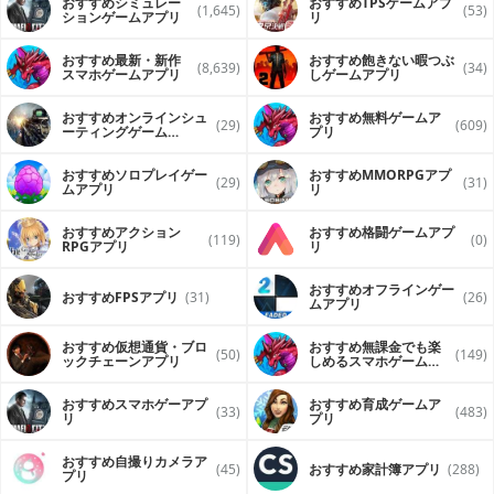
おすすめシミュレー
おすすめTPSゲームアプ
(1,645)
(53)
ションゲームアプリ
リ
おすすめ最新・新作
おすすめ飽きない暇つぶ
(8,639)
(34)
スマホゲームアプリ
しゲームアプリ
おすすめオンラインシュ
おすすめ無料ゲームア
(29)
(609)
ーティングゲーム
プリ
（FPS・TPS）アプリ
おすすめソロプレイゲー
おすすめ MMORPGアプ
(29)
(31)
ムアプリ
リ
おすすめアクション
おすすめ格闘ゲームアプ
(119)
(0)
RPGアプリ
リ
おすすめオフラインゲー
おすすめFPSアプリ
(31)
(26)
ムアプリ
おすすめ仮想通貨・ブロ
おすすめ無課金でも楽
(50)
(149)
ックチェーンアプリ
しめるスマホゲームア
プリ
おすすめスマホゲーアプ
おすすめ育成ゲームア
(33)
(483)
リ
プリ
おすすめ自撮りカメラア
(45)
おすすめ家計簿アプリ
(288)
プリ