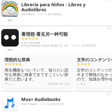
Librería para Niños - Libros y
Audiolibros
Libro Movil
リリース 2012/09/20
無料
26
看理想-看见另一种可能
4.3点 6件の評価
Beijing Vistopia Culture Media Co., Ltd.
リリース 2018/09/23
無料
理想的な辞典
文学のコンテンツ
再生機能もついていて、知りたい語
文学のコンテンツ
句も簡単に検索できてすごくいい辞
今まで興味のなか
典だと思います。
ので、知識を増や
ナンノ
2019年7月12日
しずえ
27
Mus+ Audiobooks
Peter Szwach
リリース 2012/12/19