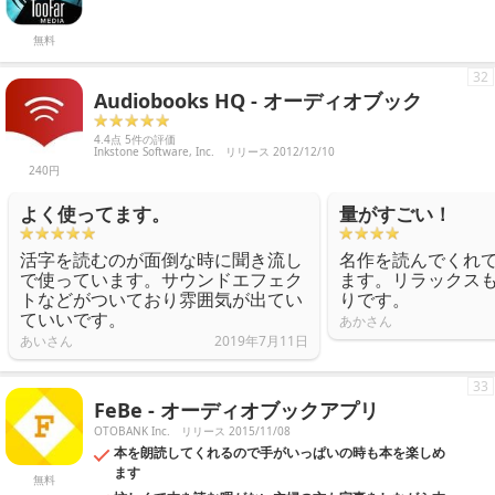
無料
32
Audiobooks HQ - オーディオブック
4.4点 5件の評価
Inkstone Software, Inc.
リリース 2012/12/10
240円
よく使ってます。
量がすごい！
活字を読むのが面倒な時に聞き流し
名作を読んでくれ
で使っています。サウンドエフェク
ます。リラックス
トなどがついており雰囲気が出てい
りです。
ていいです。
あかさん
あいさん
2019年7月11日
33
FeBe - オーディオブックアプリ
OTOBANK Inc.
リリース 2015/11/08
本を朗読してくれるので手がいっぱいの時も本を楽しめ
ます
無料