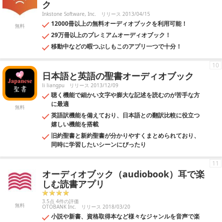
ク
Inkstone Software, Inc.
リリース 2013/04/15
12000冊以上の無料オーディオブックを利用可能！
無料
29万冊以上のプレミアムオーディオブック！
移動中などの暇つぶしもこのアプリ一つで十分！
10
日本語と英語の聖書オーディオブック
li liangpu
リリース 2013/12/09
聴く機能で細かい文字や膨大な記述を読むのが苦手な方
に最適
無料
英語訳機能を備えており、日本語との翻訳比較に役立つ
嬉しい機能を搭載
旧約聖書と新約聖書が分かりやすくまとめられており、
同時に学習したいシーンにぴったり
11
オーディオブック（audiobook）耳で楽
しむ読書アプリ
3.5点 4件の評価
無料
OTOBANK Inc.
リリース 2018/03/20
小説や新書、資格取得本など様々なジャンルを音声で楽