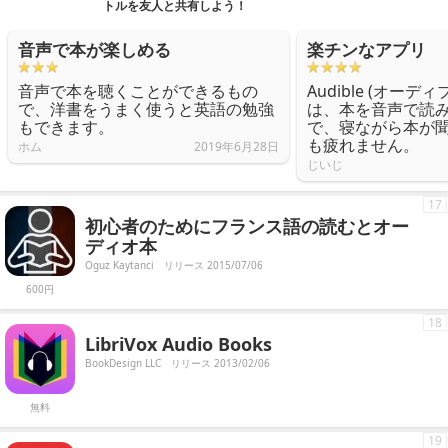
トルを友人と共有しよう！
音声で本が楽しめる
楽チンなアプリ
音声で本を聴くことができるもの
Audible (オーディ
で、洋書をうまく使うと英語の勉強
は、本を音声で読
もできます。
で、寝ながら本が
も疲れません。
ホム
2019年6月28日
じいじ
17
初心者のためにフランス語の読むとオー
ディオ本
Oguz Kaytanci
リリース 2015/07/06
600円
18
LibriVox Audio Books
BookDesign LLC
リリース 2013/02/06
無料
19