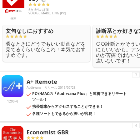
5点 5件の評価
VOYAGE MARKETING [PR]
無料
文句なしにおすすめ
診断系とか好きな
暇なときにどうでもいい動画などを
○○診断とかそう
見てるくらいならこれ！本気でおす
にもいいかも。ア
すめです。
のが苦痛ではない
違いないです！
3
A+ Remote
Audirvana
リリース 2015/07/28
PCやMACの「Audirvana Plus」と連携できるリモート
ツール！
1200円
携帯端末からアクセスすることができる！
各種ソートもできるから扱いが容易！
4
Economist GBR