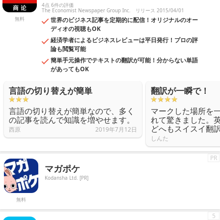
4点 6件の評価
The Economist Newspaper Group Inc.
リリース 2015/04/01
無料
世界のビジネス記事を定期的に配信！オリジナルのオー
ディオの視聴もOK
経済学者によるビジネスレビューは平日発行！プロの評
論も閲覧可能
簡単手元操作でテキストの翻訳が可能！分からない単語
があってもOK
言語の切り替えが簡単
翻訳が一瞬で！
言語の切り替えが簡単なので、多く
マークした場所を
の記事を読んで知識を増やせます。
れて驚きました。
どへもスイスイ翻
西原
2019年7月12日
しんた
PR
マガポケ
Kodansha Ltd. [PR]
無料
5