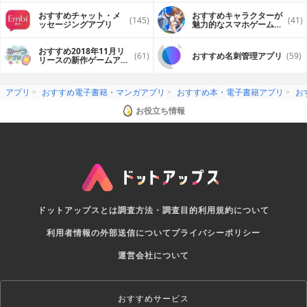
おすすめチャット・メ
おすすめキャラクターが
(145)
(41)
ッセージングアプリ
魅力的なスマホゲームア
プリ
おすすめ2018年11月リ
(61)
おすすめ名刺管理アプリ
(59)
リースの新作ゲームアプ
リ
アプリ
おすすめ電子書籍・マンガアプリ
おすすめ本・電子書籍アプリ
お
お役立ち情報
ドットアップスとは
調査方法・調査目的
利用規約について
利用者情報の外部送信について
プライバシーポリシー
運営会社について
おすすめサービス