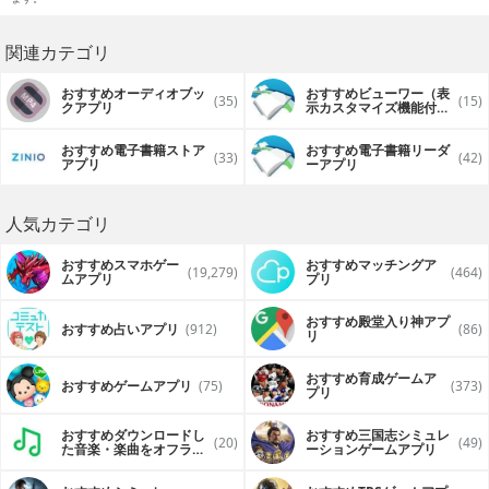
関連カテゴリ
おすすめオーディオブッ
おすすめビューワー（表
(35)
(15)
クアプリ
示カスタマイズ機能付
き）アプリ
おすすめ電子書籍ストア
おすすめ電子書籍リーダ
(33)
(42)
アプリ
ーアプリ
人気カテゴリ
おすすめスマホゲー
おすすめマッチングア
(19,279)
(464)
ムアプリ
プリ
おすすめ殿堂入り神アプ
おすすめ占いアプリ
(912)
(86)
リ
おすすめ育成ゲームア
おすすめゲームアプリ
(75)
(373)
プリ
おすすめダウンロードし
おすすめ三国志シミュレ
(20)
(49)
た音楽・楽曲をオフライ
ーションゲームアプリ
ンで再生するアプリ