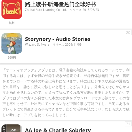
路上读书-听海量热门全球好书
Zhuhai Auto-Learning Co.,Ltd.
リリース 2015/06/23
無料
20
Storynory - Audio Stories
Wizzard Software
リリース 2009/11/09
360円
「オーディオブック」アプリとは、電子書籍の朗読をしてくれるツールです。利
用する為には、まず会員の登録手続きが必要です。登録自体は無料ですが、書籍
をダウンロードする時の料金は有料になります。時にはビジネスや経済や漫画な
どの書籍を、誰かに読んで欲しいと思うことがあります。外出先ではなかなかス
マホ画面を見れないので、かえって読んでくれる方が助かる事もありますが、ア
プリではプロの方々が発音した本文の音声をダウンロードできる訳です。その音
声を再生させて、外出先にてイヤホンなどで聞く事も可能ですし、自宅にあるタ
ブレットにて再生させる事もできます。自分で活字を読むより、むしろ読んで欲
しい時には、アプリを使ってみましょう。
21
AA Joe & Charlie Sobriety