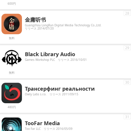
600円
28
金庸听书
Guangzhou LongRun Digital Media Technology Co.,Ltd.
リリース 2014/07/20
無料
29
Black Library Audio
Games Workshop PLC
リリース 2016/10/01
無料
30
Трансерфинг реальности
Owly Labs s.r.o.
リリース 2011/09/15
480円
31
TooFar Media
Too Far LLC
リリース 2016/05/09