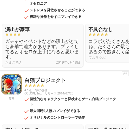
オセロニア
ストレスを発散させることができる
複雑な操作をせずにプレイできる
演出が豪華
不具合なし
ガチャやイベントなどの演出がとて
コラボがたくさん
も豪華で迫力があります。プレイし
ね、たくさんの駒
てるとオセロが上手になると思いま
あるので飽きなく
す。
ヴぉちゃぶ
たまごろん
2019年6月18日
65
白猫プロジェクト
4.1点 37件の評価
COLOPL, Inc.
リリース 2014/07/25
無料
個性的なキャラクターと探検するゲーム白猫プロジェク
ト
最大同時4人協力プレイができる
オリジナルのコントローラーで操作