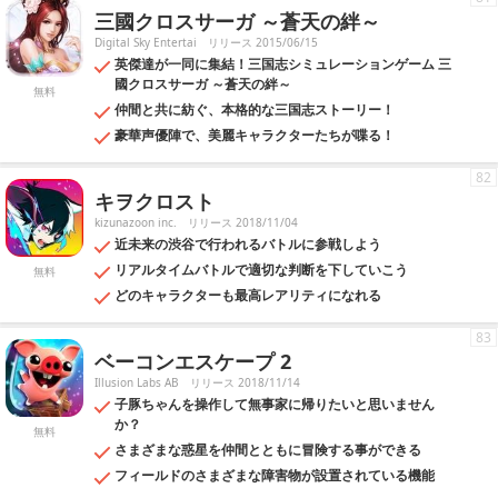
三國クロスサーガ ～蒼天の絆～
Digital Sky Entertai
リリース 2015/06/15
英傑達が一同に集結！三国志シミュレーションゲーム 三
國クロスサーガ ～蒼天の絆～
無料
仲間と共に紡ぐ、本格的な三国志ストーリー！
豪華声優陣で、美麗キャラクターたちが喋る！
82
キヲクロスト
kizunazoon inc.
リリース 2018/11/04
近未来の渋谷で行われるバトルに参戦しよう
リアルタイムバトルで適切な判断を下していこう
無料
どのキャラクターも最高レアリティになれる
83
ベーコンエスケープ 2
Illusion Labs AB
リリース 2018/11/14
子豚ちゃんを操作して無事家に帰りたいと思いません
か？
無料
さまざまな惑星を仲間とともに冒険する事ができる
フィールドのさまざまな障害物が設置されている機能