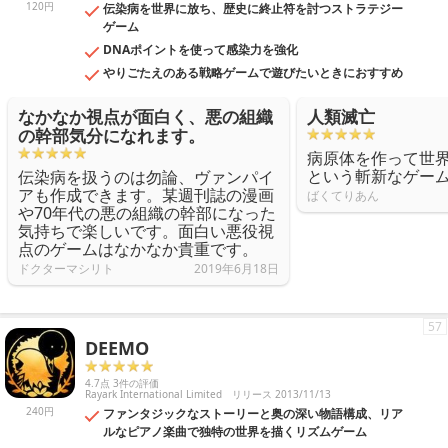
120円
伝染病を世界に放ち、歴史に終止符を討つストラテジー
ゲーム
DNAポイントを使って感染力を強化
やりごたえのある戦略ゲームで遊びたいときにおすすめ
なかなか視点が面白く、悪の組織
人類滅亡
の幹部気分になれます。
病原体を作って世
という斬新なゲー
伝染病を扱うのは勿論、ヴァンパイ
アも作成できます。某週刊誌の漫画
ばくてりあん
や70年代の悪の組織の幹部になった
気持ちで楽しいです。面白い悪役視
点のゲームはなかなか貴重です。
ドクターマシリト
2019年6月18日
57
DEEMO
4.7点 3件の評価
Rayark International Limited
リリース 2013/11/13
240円
ファンタジックなストーリーと奥の深い物語構成、リア
ルなピアノ楽曲で独特の世界を描くリズムゲーム