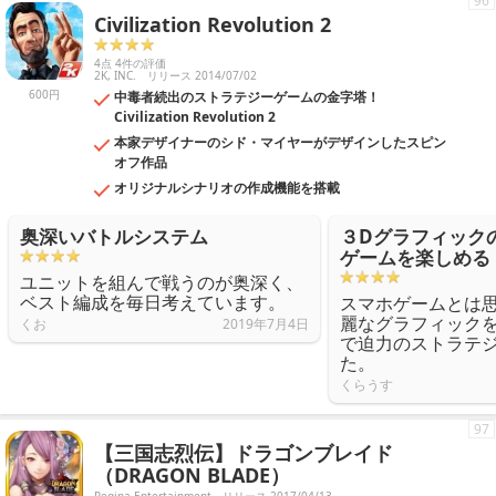
96
Civilization Revolution 2
4点 4件の評価
2K, INC.
リリース 2014/07/02
600円
中毒者続出のストラテジーゲームの金字塔！
Civilization Revolution 2
本家デザイナーのシド・マイヤーがデザインしたスピン
オフ作品
オリジナルシナリオの作成機能を搭載
奥深いバトルシステム
３Dグラフィック
ゲームを楽しめる
ユニットを組んで戦うのが奥深く、
ベスト編成を毎日考えています。
スマホゲームとは
麗なグラフィック
くお
2019年7月4日
で迫力のストラテ
た。
くらうす
97
【三国志烈伝】ドラゴンブレイド
（DRAGON BLADE）