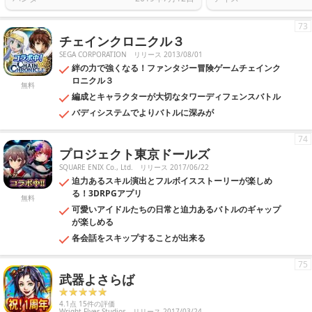
73
チェインクロニクル３
SEGA CORPORATION
リリース 2013/08/01
絆の力で強くなる！ファンタジー冒険ゲームチェインク
ロニクル３
無料
編成とキャラクターが大切なタワーディフェンスバトル
バディシステムでよりバトルに深みが
74
プロジェクト東京ドールズ
SQUARE ENIX Co., Ltd.
リリース 2017/06/22
迫力あるスキル演出とフルボイスストーリーが楽しめ
る！3DRPGアプリ
無料
可愛いアイドルたちの日常と迫力あるバトルのギャップ
が楽しめる
各会話をスキップすることが出来る
75
武器よさらば
4.1点 15件の評価
Wright Flyer Studios
リリース 2017/03/24