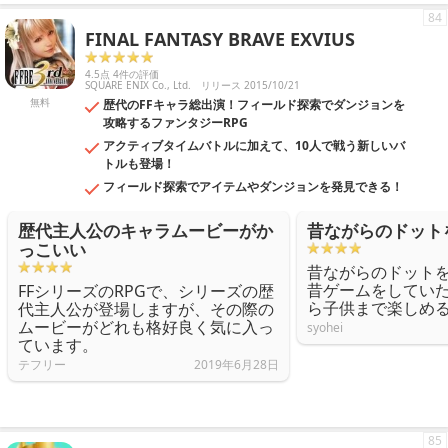
84
FINAL FANTASY BRAVE EXVIUS
4.5点 4件の評価
SQUARE ENIX Co., Ltd.
リリース 2015/10/21
無料
歴代のFFキャラ総出演！フィールド探索でダンジョンを
攻略するファンタジーRPG
アクティブタイムバトルに加えて、10人で戦う新しいバ
トルも登場！
フィールド探索でアイテムやダンジョンを発見できる！
歴代主人公のキャラムービーがか
昔ながらのドット
っこいい
昔ながらのドット
昔ゲームをしてい
FFシリーズのRPGで、シリーズの歴
ら子供まで楽しめ
代主人公が登場しますが、その際の
ムービーがどれも格好良く気に入っ
syohei
ています。
テフリー
2019年6月28日
85