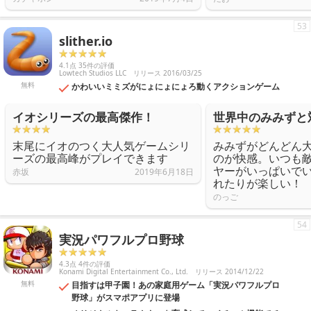
53
slither.io
4.1点 35件の評価
Lowtech Studios LLC
リリース 2016/03/25
無料
かわいいミミズがにょにょにょろ動くアクションゲーム
イオシリーズの最高傑作！
世界中のみみずと
末尾にイオのつく大人気ゲームシリ
みみずがどんどん
ーズの最高峰がプレイできます
のが快感。いつも
ヤーがいっぱいで
赤坂
2019年6月18日
れたりが楽しい！
のっご
54
実況パワフルプロ野球
4.3点 4件の評価
Konami Digital Entertainment Co., Ltd.
リリース 2014/12/22
無料
目指すは甲子園！あの家庭用ゲーム「実況パワフルプロ
野球」がスマポアプリに登場