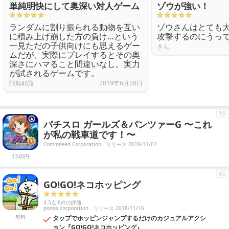
単純明快にして奥深い対人ゲーム
ゾウが強い！
ランダムに割り振られる動物を互い
ゾウさんはとても
に積み上げ崩した方の負け…という
攻撃するのにうっ
一見ただの子供向けにも思えるゲー
きん
ムだが、実際にプレイするとその奥
深さにハマること間違いなし。実力
が試されるゲームです。
阿頼耶識
2019年6月28日
59
パチスロ ガールズ＆パンツァーG 〜これ
が私の戦車道です！〜
Commseed Corporation
リリース 2019/11/01
1340円
60
GO!GO!ネコホッピング
4.5点 6件の評価
ponos corporation
リリース 2018/11/16
無料
タップでホッピンジャンプするだけのカジュアルアクシ
ョン『GO!GO!ネコホッピング』