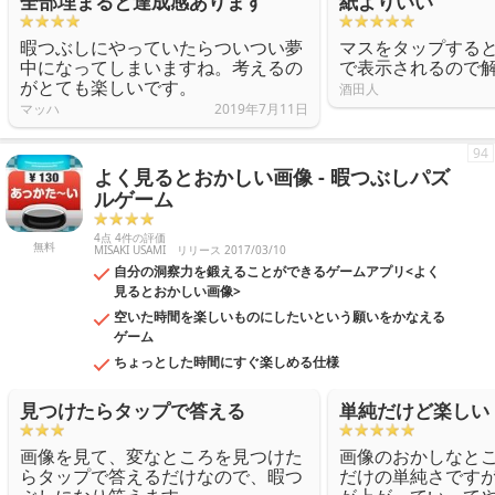
全部埋まると達成感あります
紙よりいい
暇つぶしにやっていたらついつい夢
マスをタップする
中になってしまいますね。考えるの
で表示されるので
がとても楽しいです。
酒田人
マッハ
2019年7月11日
94
よく見るとおかしい画像 - 暇つぶしパズ
ルゲーム
4点 4件の評価
無料
MISAKI USAMI
リリース 2017/03/10
自分の洞察力を鍛えることができるゲームアプリ<よく
見るとおかしい画像>
空いた時間を楽しいものにしたいという願いをかなえる
ゲーム
ちょっとした時間にすぐ楽しめる仕様
見つけたらタップで答える
単純だけど楽しい
画像を見て、変なところを見つけた
画像のおかしなと
らタップで答えるだけなので、暇つ
だけの単純さです