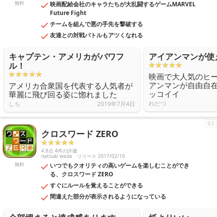
無料
映画配給会社のキャラたちが大乱闘するゲームMARVEL
Future Fight
チームを組んで悪の手先を撃破する
友達との対戦バトルもアツくなれる
キャプテン・アメリカがパワフ
アイアンマンが使
ル！
映画で大人気のヒ
アンマンが自由自
アメリカ合衆国を代表する人気者が
ッコイイ
華麗に飛び回る姿に惚れました
れだつ
しち
2019年7月4日
93
クロスワード ZERO
4.8点 4件の評価
natsuki wada
リリース 2017/02/10
無料
いつでもクオリティの高いゲームを楽しむことができ
る、クロスワード ZERO
すぐにルールを覚えることができる
間違えた部分が表示されるようになっている