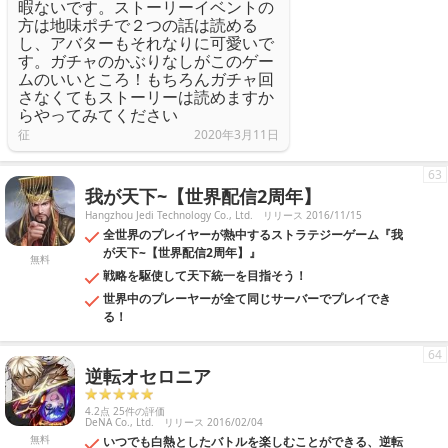
暇ないです。ストーリーイベントの
方は地味ポチで２つの話は読める
し、アバターもそれなりに可愛いで
す。ガチャのかぶりなしがこのゲー
ムのいいところ！もちろんガチャ回
さなくてもストーリーは読めますか
らやってみてください
征
2020年3月11日
63
我が天下~【世界配信2周年】
Hangzhou Jedi Technology Co., Ltd.
リリース 2016/11/15
全世界のプレイヤーが熱中するストラテジーゲーム『我
が天下~【世界配信2周年】』
無料
戦略を駆使して天下統一を目指そう！
世界中のプレーヤーが全て同じサーバーでプレイでき
る！
64
逆転オセロニア
4.2点 25件の評価
DeNA Co., Ltd.
リリース 2016/02/04
無料
いつでも白熱としたバトルを楽しむことができる、逆転