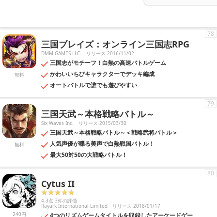
78
三国ブレイズ：オンライン三国志RPG
DMM GAMES LLC.
リリース 2016/11/02
三国志がモチーフ！白熱の高速バトルゲーム
かわいいちびキャラクターでデッキ編成
無料
オートバトルで誰でも遊びやすい
79
三国天武～本格戦略バトル～
Six Waves Inc.
リリース 2015/03/30
三国天武～本格戦略バトル～＜戦略武将バトル＞
人気声優が喋る美声で白熱戦国バトル！
無料
最大50対50の大戦略バトル！
80
Cytus II
4.3点 3件の評価
Rayark International Limited
リリース 2018/01/17
240円
4つのリズムゲームタイトルを収録したアーケードゲー