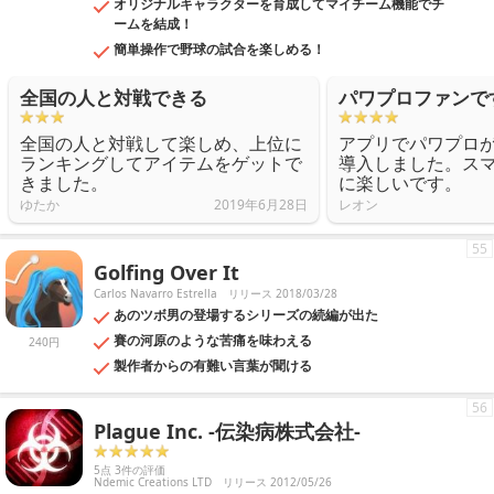
オリジナルキャラクターを育成してマイチーム機能でチ
ームを結成！
簡単操作で野球の試合を楽しめる！
全国の人と対戦できる
パワプロファンで
全国の人と対戦して楽しめ、上位に
アプリでパワプロ
ランキングしてアイテムをゲットで
導入しました。ス
きました。
に楽しいです。
ゆたか
2019年6月28日
レオン
55
Golfing Over It
Carlos Navarro Estrella
リリース 2018/03/28
あのツボ男の登場するシリーズの続編が出た
賽の河原のような苦痛を味わえる
240円
製作者からの有難い言葉が聞ける
56
Plague Inc. -伝染病株式会社-
5点 3件の評価
Ndemic Creations LTD
リリース 2012/05/26