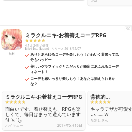
lava
90
ミラクルニキ-お着替えコーデRPG
4.1点 24件の評価
Nikki Inc. (Japan)
リリース 2016/12/07
無料
ありとあらゆるコーデを楽しもう！かわいく着飾って気
分もハッピー
美しいグラフィックとこだわりが随所にあふれるコーデ
ィネート！
コーデを思いっきり楽しもう！あなたは揃えられるか
な？
ミラクルニキ-お着替えコーデRPG
背徳的...
面白いです。着せ替えも、RPGも楽
キャラデザが可愛
しくて、毎日はまって遊んでいます
い........w
٩( 'ω' )و
名無しさん
ハイキュー
2017年5月16日