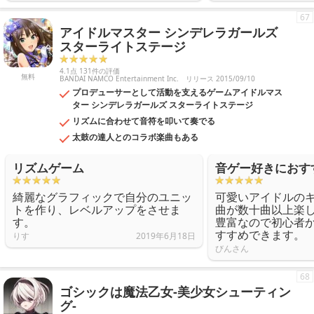
67
アイドルマスター シンデレラガールズ
スターライトステージ
4.1点 131件の評価
無料
BANDAI NAMCO Entertainment Inc.
リリース 2015/09/10
プロデューサーとして活動を支えるゲームアイドルマス
ター シンデレラガールズ スターライトステージ
リズムに合わせて音符を叩いて奏でる
太鼓の達人とのコラボ楽曲もある
リズムゲーム
音ゲー好きにおす
綺麗なグラフィックで自分のユニッ
可愛いアイドルの
トを作り、レベルアップをさせま
曲が数十曲以上楽
す。
豊富なので初心者
すすめできます。
りす
2019年6月18日
びんさん
68
ゴシックは魔法乙女-美少女シューティン
グ-