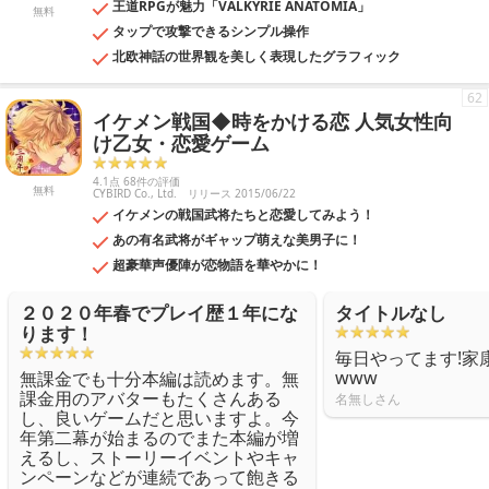
王道RPGが魅力「VALKYRIE ANATOMIA」
無料
タップで攻撃できるシンプル操作
北欧神話の世界観を美しく表現したグラフィック
62
イケメン戦国◆時をかける恋 人気女性向
け乙女・恋愛ゲーム
4.1点 68件の評価
無料
CYBIRD Co., Ltd.
リリース 2015/06/22
イケメンの戦国武将たちと恋愛してみよう！
あの有名武将がギャップ萌えな美男子に！
超豪華声優陣が恋物語を華やかに！
２０２０年春でプレイ歴１年にな
タイトルなし
ります！
毎日やってます!家
www
無課金でも十分本編は読めます。無
課金用のアバターもたくさんある
名無しさん
し、良いゲームだと思いますよ。今
年第二幕が始まるのでまた本編が増
えるし、ストーリーイベントやキャ
ンペーンなどが連続であって飽きる