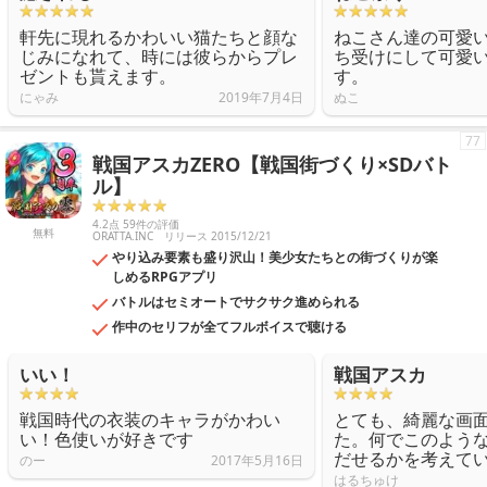
軒先に現れるかわいい猫たちと顔な
ねこさん達の可愛
じみになれて、時には彼らからプレ
ち受けにして可愛
ゼントも貰えます。
す。
にゃみ
2019年7月4日
ぬこ
77
戦国アスカZERO【戦国街づくり×SDバト
ル】
4.2点 59件の評価
無料
ORATTA.INC
リリース 2015/12/21
やり込み要素も盛り沢山！美少女たちとの街づくりが楽
しめるRPGアプリ
バトルはセミオートでサクサク進められる
作中のセリフが全てフルボイスで聴ける
いい！
戦国アスカ
戦国時代の衣装のキャラがかわい
とても、綺麗な画
い！色使いが好きです
た。何でこのよう
だせるかを考えて
のー
2017年5月16日
はるちゅけ