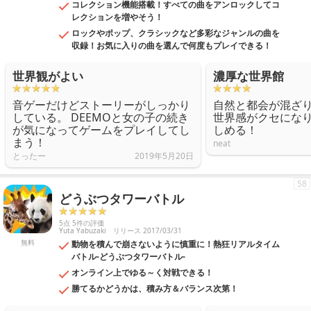
コレクション機能搭載！すべての曲をアンロックしてコ
レクションを増やそう！
ロックやポップ、クラシックなど多彩なジャンルの曲を
収録！お気に入りの曲を選んで何度もプレイできる！
世界観がよい
濃厚な世界館
音ゲーだけどストーリーがしっかり
自然と都会が混ざ
している。 DEEMOと女の子の続き
世界感がクセにな
が気になってゲームをプレイしてし
しめる！
まう！
neat
とったー
2019年5月20日
58
どうぶつタワーバトル
5点 5件の評価
Yuta Yabuzaki
リリース 2017/03/31
無料
動物を積んで崩さないように慎重に！熱狂リアルタイム
バトル-どうぶつタワーバトル-
オンライン上でゆる～く対戦できる！
勝てるかどうかは、積み方＆バランス次第！