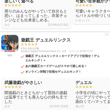
楽しいく遊べる
可愛い世界観がク
周りのみんながやっていて自分もと
可愛いキャラクタ
思い、はまってしまった。衣装チェ
らバトルや街づく
ンジなども出来楽しめる。
レモンパイ
わた
2019年6月18日
66
遊戯王 デュエルリンクス
4.8点 4件の評価
Konami Digital Entertainment Co., Ltd.
リリース 2016/11/17
無料
遊戯王 デュエルリンクス＜カードアプリで目指せ！デュ
エルキング！＞
あの遊戯王カードゲームがスマホで楽しめる！
オンライン対戦で目指せデュエルキング！
武藤遊戯がやさしい
デュエル
闇遊戯のときとちがって普段の遊戯
小学生の頃にやっ
は温厚でとても善人な心の持ち主で
りにアプリでやっ
した
面白くてハマって
ほす
2019年7月4日
遊び王