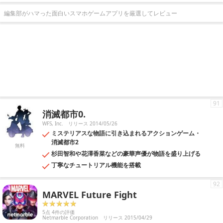
編集部がハマった面白いスマホゲームアプリを厳選してレビュー
91
消滅都市0.
WFS, Inc.
リリース 2014/05/26
ミステリアスな物語に引き込まれるアクションゲーム・
消滅都市2
無料
杉田智和や花澤香菜などの豪華声優が物語を盛り上げる
丁寧なチュートリアル機能を搭載
92
MARVEL Future Fight
5点 4件の評価
Netmarble Corporation
リリース 2015/04/29