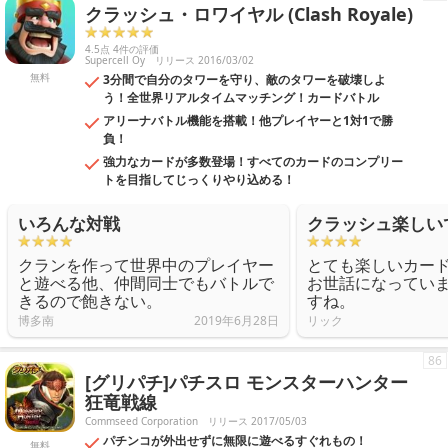
クラッシュ・ロワイヤル (Clash Royale)
4.5点 4件の評価
Supercell Oy
リリース 2016/03/02
無料
3分間で自分のタワーを守り、敵のタワーを破壊しよ
う！全世界リアルタイムマッチング！カードバトル
アリーナバトル機能を搭載！他プレイヤーと1対1で勝
負！
強力なカードが多数登場！すべてのカードのコンプリー
トを目指してじっくりやり込める！
いろんな対戦
クラッシュ楽しい
クランを作って世界中のプレイヤー
とても楽しいカー
と遊べる他、仲間同士でもバトルで
お世話になってい
きるので飽きない。
すね。
博多南
2019年6月28日
リック
86
[グリパチ]パチスロ モンスターハンター
狂竜戦線
Commseed Corporation
リリース 2017/05/03
パチンコが外出せずに無限に遊べるすぐれもの！
無料