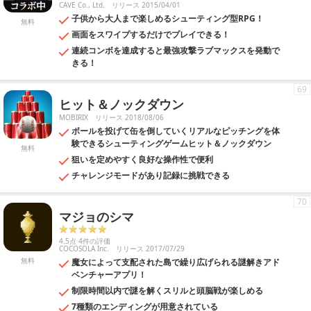
CAVE Co., Ltd.
リリース 2015/04/01
子供から大人まで楽しめるシューティング型RPG！
無料
画面をスワイプするだけでプレイできる！
連続コンボを達成すると最強攻撃ラブマックスを発動で
きる！
69
ヒット＆ノックダウン
MOBIRIX
リリース 2018/08/06
ボールを投げて缶を倒していくリアルなピッチングを体
験できるシューティングゲームヒット＆ノックダウン
無料
狙いを定めやすく良好な操作性で便利
チャレンジモードがあり記録に挑戦できる
70
マジョのシマ
4.5点 4件の評価
COCOSOLA Inc.
リリース 2017/07/29
無料
魔女によって支配された島で繰り広げられる謎解きアド
ベンチャーアプリ！
制限時間以内で謎を解くスリルと頭脳戦が楽しめる
7種類のエンディングが用意されている