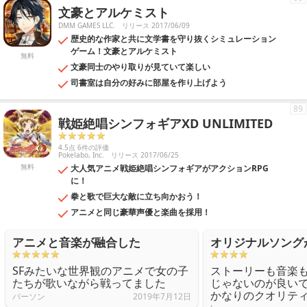
文豪とアルケミスト
DMM GAMES LLC.
リリース 2017/06/09
歴史的な作家と共に文学書を守り抜くシミュレーション
ゲーム！文豪とアルケミスト
無料
文豪同士のやり取りが見ていて楽しい
司書室は自分の好みに部屋を作り上げよう
89
戦姫絶唱シンフォギアXD UNLIMITED
4.5点 6件の評価
Pokelabo, Inc.
リリース 2017/06/25
無料
大人気アニメ戦姫絶唱シンフォギアがアクションRPG
に！
拳と歌で巨大な敵に立ち向かおう！
アニメと同じ豪華声優と楽曲を採用！
アニメと音楽が融合した
オリジナルソング
SFみたいな世界観のアニメで女の子
ストーリーも音楽
たちが歌いながら戦ってました
じゃないのが良い
かなりのクオリテ
パーソン
2019年7月12日