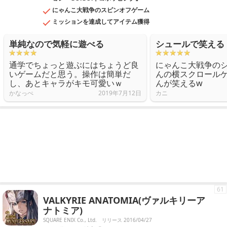
にゃんこ大戦争のスピンオフゲーム
ミッションを達成してアイテム獲得
単純なので気軽に遊べる
シュールで笑える
通学でちょっと遊ぶにはちょうど良
にゃんこ大戦争の
いゲームだと思う。操作は簡単だ
んの横スクロール
し、あとキャラがキモ可愛いｗ
んが笑えるw
かなっぺ
2019年7月12日
カニ
61
VALKYRIE ANATOMIA(ヴァルキリーア
ナトミア)
SQUARE ENIX Co., Ltd.
リリース 2016/04/27