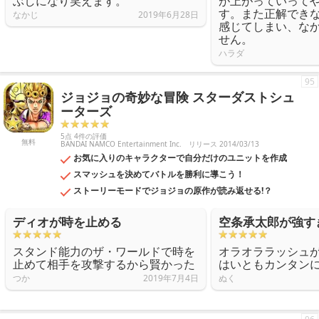
ぶしになり笑えます。
が上がっていって
す。また正解でき
なかじ
2019年6月28日
感じてしまい、な
せん。
ハラダ
95
ジョジョの奇妙な冒険 スターダストシュ
ーターズ
5点 4件の評価
無料
BANDAI NAMCO Entertainment Inc.
リリース 2014/03/13
お気に入りのキャラクターで自分だけのユニットを作成
スマッシュを決めてバトルを勝利に導こう！
ストーリーモードでジョジョの原作が読み返せる!？
ディオが時を止める
空条承太郎が強す
スタンド能力のザ・ワールドで時を
オラオララッシュ
止めて相手を攻撃するから賢かった
はいともカンタン
つか
2019年7月4日
ぬく