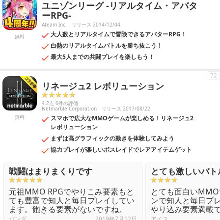
ユニゾンリーグ -リアルタイム・アバタ
ーRPG-
Ateam Inc.
リリース 2014/12/04
大人数とリアルタイムで冒険できるアバターRPG！
無料
白熱のリアルタイムバトルを勝ち抜こう！
最大5人までの共闘プレイを楽しもう！
72
リネージュ2 レボリューション
4.2点 6件の評価
Netmarble Corporation
リリース 2017/08/22
無料
スマホで広大なMMOゲームが楽しめる！リネージュ2
レボリューション
まずは高グラフィックの動きを体験してみよう
協力プレイが楽しいボスレイドでレアアイテムゲット
戦闘はまりまくりです
とても激しいバト
元祖MMO RPGでやりこみ要素もと
とても面白いMMO
ても豊富で知人と毎日プレイしてい
ンで知人と毎日プ
ます。飽きる要素がないですね。
やり込み要素満載
パンダ
2019年7月12日
アイス