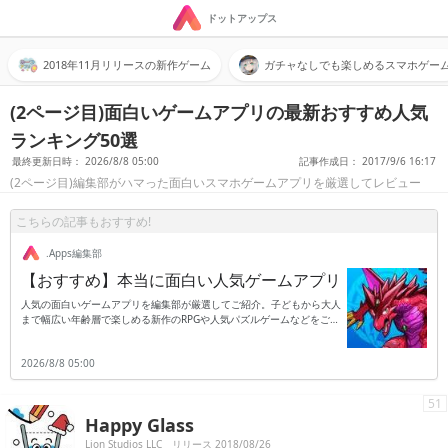
ドットアップス
2018年11月リリースの新作ゲーム
ガチャなしでも楽しめるスマホゲー
(2ページ目)面白いゲームアプリの最新おすすめ人気
ランキング50選
最終更新日時： 2026/8/8 05:00
記事作成日： 2017/9/6 16:17
(2ページ目)編集部がハマった面白いスマホゲームアプリを厳選してレビュー
こちらの記事もおすすめ!
.Apps編集部
【おすすめ】本当に面白い人気ゲームアプリ
人気の面白いゲームアプリを編集部が厳選してご紹介。子どもから大人
まで幅広い年齢層で楽しめる新作のRPGや人気パズルゲームなどをご紹
介します。
2026/8/8 05:00
51
Happy Glass
Lion Studios LLC
リリース 2018/08/26