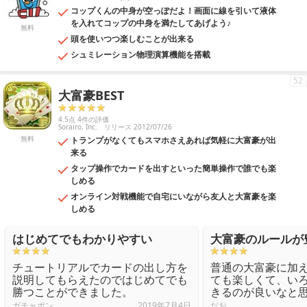
コップくんの中身が空っぽだよ！画面に線を引いて液体
を入れてコップの中身を満たしてあげよう♪
無料
頭を使いつつ楽しむことが出来る
シュミレーション物理演算機能を搭載
52
大富豪BEST
4.5点 4件の評価
Sorairo, Inc.
リリース 2012/07/26
無料
トランプがなくてもスマホさえあれば気軽に大富豪が出
来る
タップ操作でカードを出すといった簡単操作で誰でも楽
しめる
オンライン対戦機能で自宅にいながら友人と大富豪を楽
しめる
はじめてでもわかりやすい
大富豪のルールが
チュートリアルでカードの出し方を
普通の大富豪に加
説明してもらえたのではじめてでも
ても楽しくて、い
勝つことができました。
きるのが良いなと
ガチャポン
2019年7月4日
だお