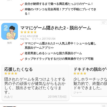
自分が納得するまで遊べる満足感たっぷりのゲーム！
本物のパチンコを完全再現！アプリで手軽にプレイでき
る！
87
ママにゲーム隠された2 - 脱出ゲーム
4.5点 4件の評価
hap Inc.
リリース 2017/01/04
無料
ママにゲーム隠された2 <<人気上昇中！シュールな癒し
系脱出ゲームアプリ>>
老若男楽しめるシュールな脱力系脱出ゲーム
タップやドラッグをするだけの簡単操作でクリア可能
応援したくなる
ドキドキの脱出ゲ
隠されたゲームを見つけようとする
少しホラーチック
男の子の頑張りが健気ながらもおか
魅力的で、終盤の
しく、脱出させてあげたくなりま
ドキできました。
す。
ジャー
れあり
2019年7月4日
88