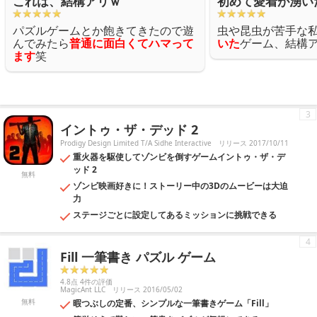
これは、結構アリｗ
初めて愛着が湧い
パズルゲームとか飽きてきたので遊
虫や昆虫が苦手な
んでみたら
普通に面白くてハマって
いた
ゲーム、結構ア
ます
笑
3
イントゥ・ザ・デッド 2
Prodigy Design Limited T/A Sidhe Interactive
リリース 2017/10/11
重火器を駆使してゾンビを倒すゲームイントゥ・ザ・デ
ッド 2
無料
ゾンビ映画好きに！ストーリー中の3Dのムービーは大迫
力
ステージごとに設定してあるミッションに挑戦できる
4
Fill 一筆書き パズル ゲーム
4.8点 4件の評価
MagicAnt LLC
リリース 2016/05/02
無料
暇つぶしの定番、シンプルな一筆書きゲーム「Fill」