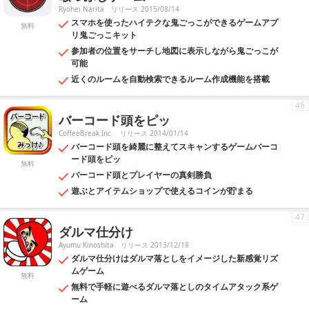
Ryohei Narita
リリース 2015/08/14
スマホを使ったハイテクな鬼ごっこができるゲームアプ
無料
リ鬼ごっこキット
参加者の位置をサーチし地図に表示しながら鬼ごっこが
可能
近くのルームを自動検索できるルーム作成機能を搭載
46
バーコード頭をピッ
CoffeeBreak Inc.
リリース 2014/01/14
バーコード頭を綺麗に整えてスキャンするゲームバーコ
ード頭をピッ
無料
バーコード頭とプレイヤーの真剣勝負
遊ぶとアイテムショップで使えるコインが貯まる
47
ダルマ仕分け
Ayumu Kinoshita
リリース 2013/12/18
ダルマ仕分けはダルマ落としをイメージした新感覚リズ
ムゲーム
無料
無料で手軽に遊べるダルマ落としのタイムアタック系ゲ
ーム