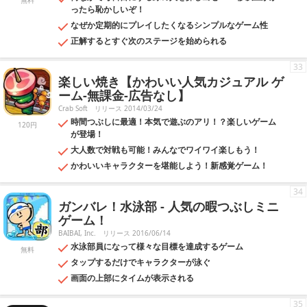
無料
ったら恥かしいぞ！
なぜか定期的にプレイしたくなるシンプルなゲーム性
正解するとすぐ次のステージを始められる
33
楽しい焼き【かわいい人気カジュアル ゲ
ーム-無課金-広告なし】
Crab Soft
リリース 2014/03/24
時間つぶしに最適！本気で遊ぶのアリ！？楽しいゲーム
120円
が登場！
大人数で対戦も可能！みんなでワイワイ楽しもう！
かわいいキャラクターを堪能しよう！新感覚ゲーム！
34
ガンバレ！水泳部 - 人気の暇つぶしミニ
ゲーム！
BAIBAI, Inc.
リリース 2016/06/14
水泳部員になって様々な目標を達成するゲーム
無料
タップするだけでキャラクターが泳ぐ
画面の上部にタイムが表示される
35