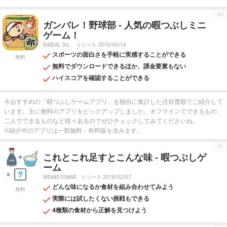
40
ガンバレ！野球部 - 人気の暇つぶしミニ
ゲーム！
BAIBAI, Inc.
リリース 2016/06/16
スポーツの面白さを手軽に実感することができる
無料
無料でダウンロードできるほか、課金要素もない
ハイスコアを確認することができる
今おすすめの「暇つぶしゲームアプリ」を独自に集計した注目度順でご紹介して
います。主に無料のアプリをピックアップしました。オフラインでできるもの、
二人でできるものなど様々あるのでぜひチェックしてみてくださいね。
※紹介中のアプリは一部無料・有料版を含みます。
41
これとこれ足すとこんな味 - 暇つぶしゲ
ーム
MISAKI USAMI
リリース 2018/02/07
どんな味になるか食材を組み合わせてみよう
無料
実際には試したくない挑戦もできる
4種類の食材から正解を見つけよう