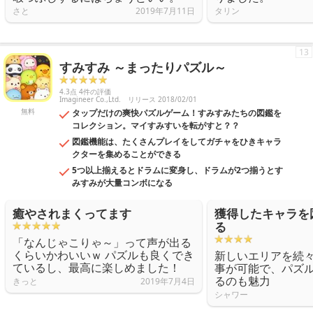
さと
2019年7月11日
タリン
13
すみすみ ～まったりパズル～
4.3点 4件の評価
Imagineer Co.,Ltd.
リリース 2018/02/01
無料
タップだけの爽快パズルゲーム！すみすみたちの図鑑を
コレクション。マイすみすいを転がすと？？
図鑑機能は、たくさんプレイをしてガチャをひきキャラ
クターを集めることができる
5つ以上揃えるとドラムに変身し、ドラムが2つ揃うとす
みすみが大量コンボになる
癒やされまくってます
獲得したキャラを
る
「なんじゃこりゃ～」って声が出る
くらいかわいいｗ パズルも良くでき
新しいエリアを続
ているし、最高に楽しめました！
事が可能で、パズ
るのも魅力
きっと
2019年7月4日
シャワー