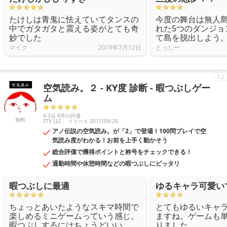
たけしは青鬼に怯えていてタンスの
今度の舞台は無人
中でガタガタと震える姿がとても奇
れた5つのダンジョ
妙でした
て島を脱出しよう
マイク
2019年7月12日
とっしー
12
空気読み。２ - KY度 診断 - 暇つぶしゲー
ム
4.3点 6件の評価
無料
FTY LLC.
リリース 2017/09/20
アノ伝説の空気読み。が「2」で登場！100問プレイで空
気読み度がわかる！お前を上手く動かそう
総合評価で獲得ポイントと称号をチェックできる！
通勤時間や休憩時間などの暇つぶしにピッタリ
暇つぶしに最適
ゆるキャラ可愛い
ちょっとあいたようなスキマ時間で
とてもゆるいキャ
楽しめるミニゲームっていう感じ。
ますね。ゲームも
暇つぶしするにはちょうどいい。
りました。