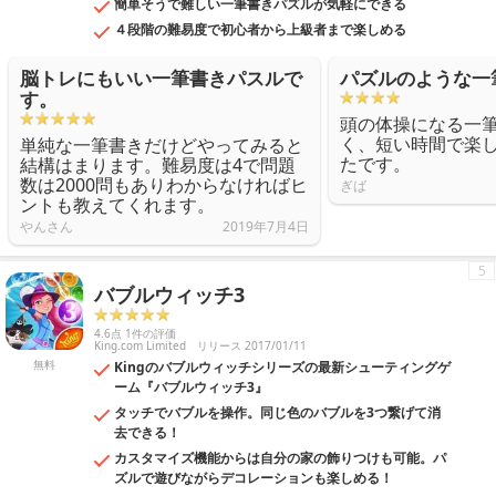
簡単そうで難しい一筆書きパズルが気軽にできる
４段階の難易度で初心者から上級者まで楽しめる
脳トレにもいい一筆書きパスルで
パズルのような一
す。
頭の体操になる一
く、短い時間で楽
単純な一筆書きだけどやってみると
たです。
結構はまります。難易度は4で問題
数は2000問もありわからなければヒ
ぎば
ントも教えてくれます。
やんさん
2019年7月4日
5
バブルウィッチ3
4.6点 1件の評価
King.com Limited
リリース 2017/01/11
無料
Kingのバブルウィッチシリーズの最新シューティングゲ
ーム『バブルウィッチ3』
タッチでバブルを操作。同じ色のバブルを3つ繋げて消
去できる！
カスタマイズ機能からは自分の家の飾りつけも可能。パ
ズルで遊びながらデコレーションも楽しめる！