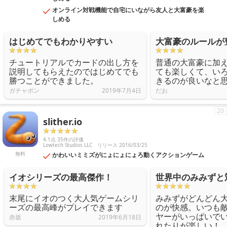
オンライン対戦機能で自宅にいながら友人と大富豪を楽
しめる
はじめてでもわかりやすい
大富豪のルールが
チュートリアルでカードの出し方を
普通の大富豪に加
説明してもらえたのではじめてでも
ても楽しくて、い
勝つことができました。
きるのが良いなと
ガチャポン
2019年7月4日
だお
20
slither.io
4.1点 35件の評価
Lowtech Studios LLC
リリース 2016/03/25
無料
かわいいミミズがにょにょにょろ動くアクションゲーム
イオシリーズの最高傑作！
世界中のみみずと
末尾にイオのつく大人気ゲームシリ
みみずがどんどん
ーズの最高峰がプレイできます
のが快感。いつも
ヤーがいっぱいで
赤坂
2019年6月18日
れたりが楽しい！