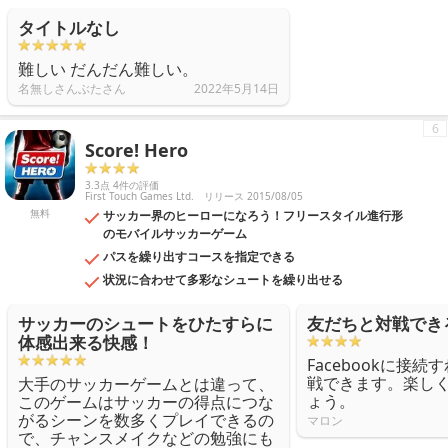
タイトルなし
難しい だんだん難しい。
名無しさんぶたさん
2022年5月14日
6
Score! Hero
3.3点 4件の評価
First Touch Games Ltd.
リリース 2015/08/05
無料
サッカー界のヒーローになろう！フリースタイル進行形
のモバイルサッカーゲーム
パスを繰り出すコースを指定できる
状況に合わせて多彩なシュートを繰り出せる
サッカーのシュートをひたすらに
友だちと対戦でき
体感出来る快感！
Facebookに接
戦できます。楽し
大手のサッカーゲームとは違って、
ょう。
このゲームはサッカーの得点につな
がるシーンを数多くプレイできるの
マロン
で、チャンスメイクなどの勉強にも