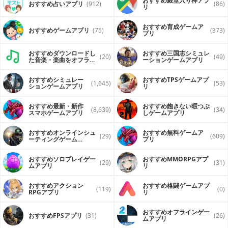
おすすめ殿堂入り神アプ
おすすめ占いアプリ
(912)
(86)
リ
おすすめ育成ゲームア
おすすめゲームアプリ
(75)
(373)
プリ
おすすめダウンロードし
おすすめ三国志シミュレ
(20)
(49)
た音楽・楽曲をオフライ
ーションゲームアプリ
ンで再生するアプリ
おすすめシミュレー
おすすめTPSゲームアプ
(1,645)
(53)
ションゲームアプリ
リ
おすすめ最新・新作
おすすめ飽きない暇つぶ
(8,639)
(34)
スマホゲームアプリ
しゲームアプリ
おすすめオンラインシュ
おすすめ無料ゲームア
(29)
(609)
ーティングゲーム
プリ
（FPS・TPS）アプリ
おすすめソロプレイゲー
おすすめ MMORPGアプ
(29)
(31)
ムアプリ
リ
おすすめアクション
おすすめ格闘ゲームアプ
(119)
(0)
RPGアプリ
リ
おすすめオフラインゲー
おすすめFPSアプリ
(31)
(26)
ムアプリ