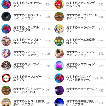
おすすめその他ゲーム
おすすめアクションゲ
(824)
(552)
アプリ
ームアプリ
おすすめアドベンチャ
おすすめオープンワール
(726)
(36)
ーゲームアプリ
ドゲームアプリ
おすすめカジュアル
おすすめキャラゲーア
(2,636)
(473)
ゲームアプリ
プリ
おすすめギャンブル・
おすすめゲーム攻略情
(610)
(521)
カジノゲームアプリ
報アプリ
おすすめシミュレー
おすすめシューティン
(1,428)
(372)
ションゲームアプリ
グゲームアプリ
おすすめスポーツゲー
おすすめソロプレイゲー
(995)
(29)
ムアプリ
ムアプリ
おすすめテーブルゲー
おすすめパズル・ク
(855)
(3,300)
ムアプリ
イズ・謎解きゲーム
アプリ
おすすめプレイステーシ
おすすめホラーゲームア
(71)
(57)
ョン（PS2・PS3・
プリ
PS4）ソフトをスマホで
遊ぶアプリ
おすすめレトロ・旧世代
おすすめ世界観が美しい
(89)
(16)
系ゲームアプリ
ゲームアプリ