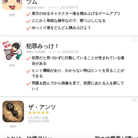
ツム
miyako mori
リリース 2015/09/10
東方のゆるキャラクター達を積み上げるゲームアプリ
無料
とにかく単純な操作なので、暇つぶしになる
ゆっくり達をどんどん積み上げよう
2
犯罪みっけ！
MIKU KURAKI
リリース 2018/05/30
犯罪だと気づかずに行動していることが含まれている場
合がある
無料
ヒント機能があり、わからない時はヒントを見ることが
できる
問題を読んでから画像を見て、犯罪にあたる人を探して
いく
PR
ザ・アンツ
5点 8件の評価
StarUnion [PR]
無料