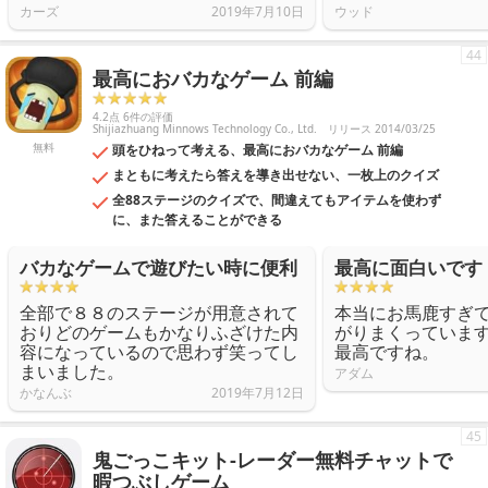
カーズ
2019年7月10日
ウッド
44
最高におバカなゲーム 前編
4.2点 6件の評価
Shijiazhuang Minnows Technology Co., Ltd.
リリース 2014/03/25
無料
頭をひねって考える、最高におバカなゲーム 前編
まともに考えたら答えを導き出せない、一枚上のクイズ
全88ステージのクイズで、間違えてもアイテムを使わず
に、また答えることができる
バカなゲームで遊びたい時に便利
最高に面白いです
全部で８８のステージが用意されて
本当にお馬鹿すぎ
おりどのゲームもかなりふざけた内
がりまくっていま
容になっているので思わず笑ってし
最高ですね。
まいました。
アダム
かなんぶ
2019年7月12日
45
鬼ごっこキット-レーダー無料チャットで
暇つぶしゲーム