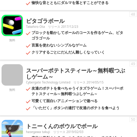
愉快な音とともにダルマを落とすことができる
48
ピタゴラボール
Takahiro Ota
リリース 2017/12/23
ブロックを動かしてボールのコースを作るゲーム、ピタ
ゴラゴール
無料
言葉を使わないシンプルなゲーム
クリアするごとにだんだん難しくなっていく
49
スーパーポテトスティール～無料暇つぶ
しゲーム～
Cybergate Technology Limited
リリース 2014/05/15
友達のポテトを食べちゃうイタズラゲーム！スーパーポ
無料
テトスティール～無料暇つぶしゲーム～
可愛くて面白いアニメーションで遊べる
「いただく」ボタンの連打で友達のポテトを食べよう
50
トニーくんのボウルでボール
hasegawa takuji
リリース 2019/02/03