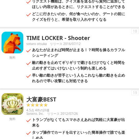
リクエスト機能は、クイズ案を送るから質問に追加して
ほしい内容があるときに、リクエストすることができる
どこに行きたいのか、何が食べたいのか、デートの前に
クイズを行うと、希望を取り入れやすくなる
18
TIME LOCKER - Shooter
sotaro otsuka
リリース 2016/07/12
あなたが止まれば時間が止まる！？時間を操るカラフル
シューティング
無料
敵の動きを止めてギリギリで避けるだけでなくと時間を
止めすぎてはいけないという制約も楽しめる
早い敵の動きが苦手という人もこれなら敵の動きを止め
れるので早い攻撃にも対処できる
19
大富豪BEST
4.5点 4件の評価
Sorairo, Inc.
リリース 2012/07/26
無料
トランプがなくてもスマホさえあれば気軽に大富豪が出
来る
タップ操作でカードを出すといった簡単操作で誰でも楽
しめる