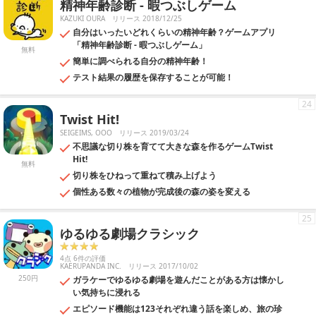
精神年齢診断 - 暇つぶしゲーム
KAZUKI OURA
リリース 2018/12/25
自分はいったいどれくらいの精神年齢？ゲームアプリ
「精神年齢診断 - 暇つぶしゲーム」
無料
簡単に調べられる自分の精神年齢！
テスト結果の履歴を保存することが可能！
24
Twist Hit!
SEIGEIMS, OOO
リリース 2019/03/24
不思議な切り株を育てて大きな森を作るゲームTwist
Hit!
無料
切り株をひねって重ねて積み上げよう
個性ある数々の植物が完成後の森の姿を変える
25
ゆるゆる劇場クラシック
4点 6件の評価
KAERUPANDA INC.
リリース 2017/10/02
250円
ガラケーでゆるゆる劇場を遊んだことがある方は懐かし
い気持ちに浸れる
エピソード機能は123それぞれ違う話を楽しめ、旅の珍