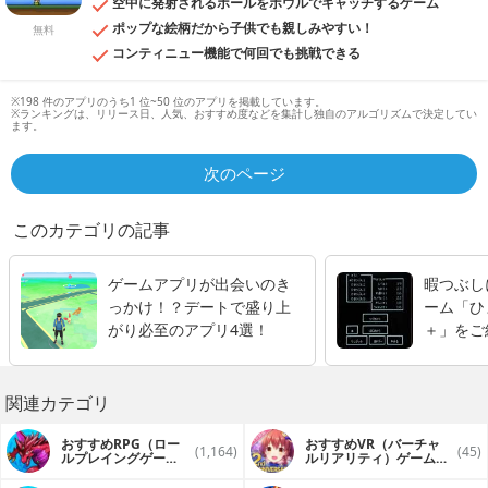
空中に発射されるボールをボウルでキャッチするゲーム
ポップな絵柄だから子供でも親しみやすい！
無料
コンティニュー機能で何回でも挑戦できる
※198 件のアプリのうち1 位~50 位のアプリを掲載しています。
※ランキングは、リリース日、人気、おすすめ度などを集計し独自のアルゴリズムで決定してい
ます。
次のページ
このカテゴリの記事
ゲームアプリが出会いのき
暇つぶし
っかけ！？デートで盛り上
ーム「ひ
がり必至のアプリ4選！
＋」をご
関連カテゴリ
おすすめRPG（ロー
おすすめVR（バーチャ
(1,164)
(45)
ルプレイングゲー
ルリアリティ）ゲームア
ム）アプリ
プリ