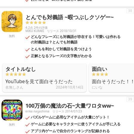
38
とんでも対義語 ~暇つぶしクソゲー~
4.2点 2件の評価
MIKU KURAKI
リリース 2018/10/31
無料
どんなフレーズにも対義語が存在する！可愛いは作れる
の対義語は？とんでも対義語
とんちを利かして対義語を見つけよう
正解となるフレーズの文字数がわかる
タイトルなし
面白い
YouTubeを見て面白そうだった
面白そうだった！
名無しさん
2024年10月14日
にいな
39
100万個の魔法の石~大量ワロタww~
erika nagashima
リリース 2014/07/23
パズルゲームに必用なアイテムが大量にゲット！
ゲームに必要なキャラクターに使うアイテムが手に入る
無料
アプリ内ゲームで自分のランキングが記録される