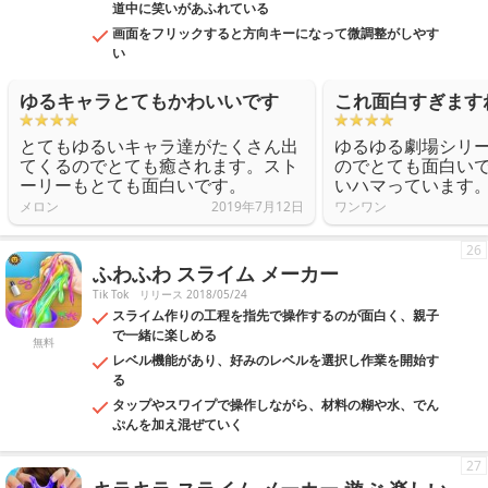
道中に笑いがあふれている
画面をフリックすると方向キーになって微調整がしやす
い
ゆるキャラとてもかわいいです
これ面白すぎます
とてもゆるいキャラ達がたくさん出
ゆるゆる劇場シリ
てくるのでとても癒されます。スト
のでとても面白い
ーリーもとても面白いです。
いハマっています
メロン
2019年7月12日
ワンワン
26
ふわふわ スライム メーカー
Tik Tok
リリース 2018/05/24
スライム作りの工程を指先で操作するのが面白く、親子
で一緒に楽しめる
無料
レベル機能があり、好みのレベルを選択し作業を開始す
る
タップやスワイプで操作しながら、材料の糊や水、でん
ぷんを加え混ぜていく
27