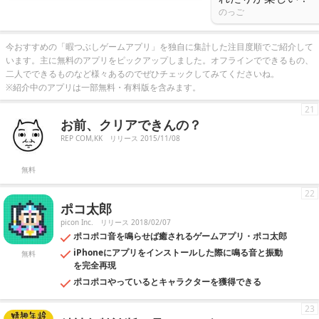
のっご
今おすすめの「暇つぶしゲームアプリ」を独自に集計した注目度順でご紹介して
います。主に無料のアプリをピックアップしました。オフラインでできるもの、
二人でできるものなど様々あるのでぜひチェックしてみてくださいね。
※紹介中のアプリは一部無料・有料版を含みます。
21
お前、クリアできんの？
REP COM,KK
リリース 2015/11/08
無料
22
ポコ太郎
picon Inc.
リリース 2018/02/07
ポコポコ音を鳴らせば癒されるゲームアプリ・ポコ太郎
iPhoneにアプリをインストールした際に鳴る音と振動
無料
を完全再現
ポコポコやっているとキャラクターを獲得できる
23