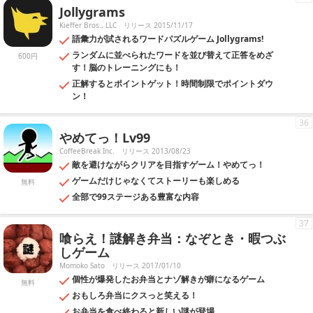
Jollygrams
Kieffer Bros., LLC
リリース 2015/11/17
語彙力が試されるワードパズルゲーム Jollygrams!
ランダムに並べられたワードを並び替えて正答をめざ
600円
す！脳のトレーニングにも！
正解するとポイントゲット！時間制限でポイントダウ
ン！
36
やめてっ！Lv99
CoffeeBreak Inc.
リリース 2013/08/23
敵を避けながらクリアを目指すゲーム！やめてっ！
ゲームだけじゃなくてストーリーも楽しめる
無料
全部で99ステージある豊富な内容
37
喰らえ！謎解き弁当：なぞとき・暇つぶ
しゲーム
Momoko Sato
リリース 2017/01/10
個性が爆発したお弁当とナゾ解きが癖になるゲーム
無料
おもしろ弁当にクスっと笑える！
お弁当を食べ終わると新しい謎が登場