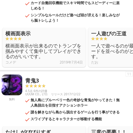
カード自働回収機能でスキマ時間でもスピーディーに楽
しめる！
シンプルなルールだけど遊べば頭が冴える！楽しみなが
ら脳トレしよう！
横画面表示
一人遊びの王道
横画面表示が出来るのでトランプを
一人で遊べるのが
掴みやすくて集中してプレイができ
ードを並べるのが
るのがいいです。
す。
コメデ
2019年7月4日
だお
11
青鬼3
4.5点 6件の評価
UUUM CO., LTD.
リリース 2017/12/22
無料
無人島にブルーベリー色の奇妙な青鬼がやってきた！無
人島脱出を目指すアクションホラー
謎を解きながら島から脱出するゲームを行う事ができる
スワイプするとキャラクターが移動する機能
たけしがびびりすぎ
三度の悪夢！！