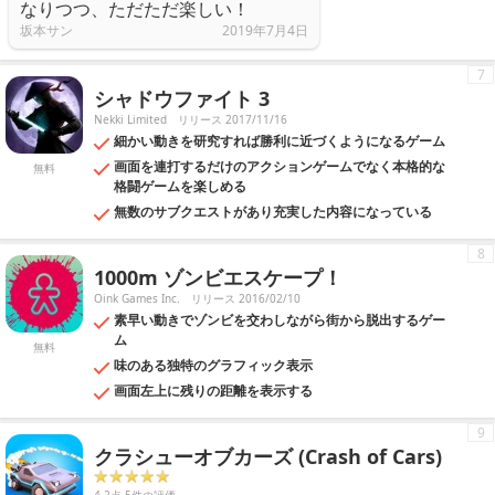
なりつつ、ただただ楽しい！
坂本サン
2019年7月4日
7
シャドウファイト 3
Nekki Limited
リリース 2017/11/16
細かい動きを研究すれば勝利に近づくようになるゲーム
画面を連打するだけのアクションゲームでなく本格的な
無料
格闘ゲームを楽しめる
無数のサブクエストがあり充実した内容になっている
8
1000m ゾンビエスケープ！
Oink Games Inc.
リリース 2016/02/10
素早い動きでゾンビを交わしながら街から脱出するゲー
ム
無料
味のある独特のグラフィック表示
画面左上に残りの距離を表示する
9
クラシューオブカーズ (Crash of Cars)