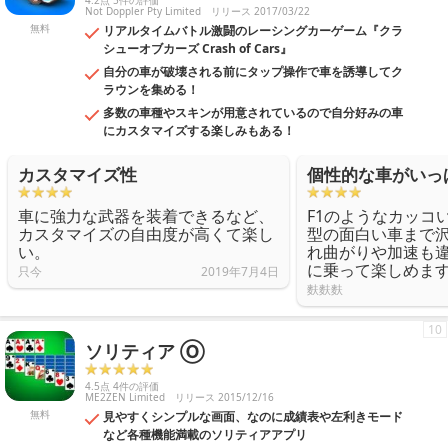
4.2点 5件の評価
Not Doppler Pty Limited
リリース 2017/03/22
無料
リアルタイムバトル激闘のレーシングカーゲーム『クラ
シューオブカーズ Crash of Cars』
自分の車が破壊される前にタップ操作で車を誘導してク
ラウンを集める！
多数の車種やスキンが用意されているので自分好みの車
にカスタマイズする楽しみもある！
カスタマイズ性
個性的な車がいっ
車に強力な武器を装着できるなど、
F1のようなカッコ
カスタマイズの自由度が高くて楽し
型の面白い車まで
い。
れ曲がりや加速も
に乗って楽しめま
只今
2019年7月4日
麩麩麩
10
ソリティア Ⓞ
4.5点 4件の評価
ME2ZEN Limited
リリース 2015/12/16
無料
見やすくシンプルな画面、なのに成績表や左利きモード
など各種機能満載のソリティアアプリ