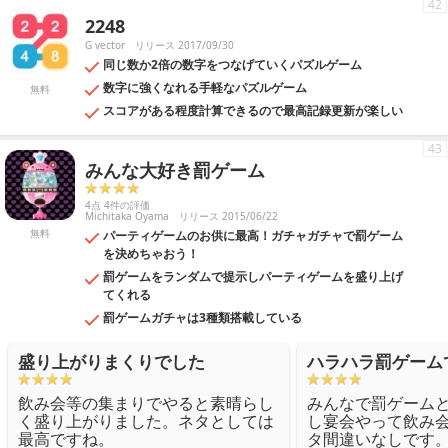
42
2248
G vector
リリース 2017/09/30
同じ数か2倍の数字をつなげていくパズルゲーム
数字に強くなれる手軽なパズルゲーム
無料
スコアがある程度計算できるので最高記録更新が楽しい
43
みんな大好き罰ゲーム
4点 4件の評価
Michitaka Oyama
リリース 2015/06/22
無料
パーティゲームのお供に最高！ガチャガチャで罰ゲーム
を決めちゃおう！
罰ゲームをランダムで提示しパーティゲームを盛り上げ
てくれる
罰ゲームガチャは3種類搭載している
盛り上がりまくりでした
ハラハラ罰ゲーム
飲み会等の集まりでやると素晴らし
みんなで罰ゲーム
く盛り上がりました。ネタとしては
し宴会やって飲み
最高ですね。
タ間違いなしです