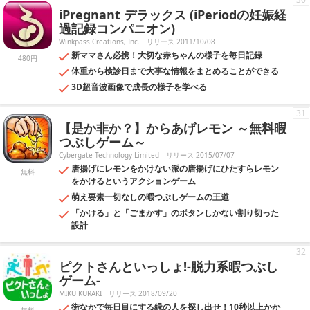
iPregnant デラックス (iPeriodの妊娠経
過記録コンパニオン)
Winkpass Creations, Inc.
リリース 2011/10/08
新ママさん必携！大切な赤ちゃんの様子を毎日記録
480円
体重から検診日まで大事な情報をまとめることができる
3D超音波画像で成長の様子を学べる
31
【是か非か？】からあげレモン ～無料暇
つぶしゲーム～
Cybergate Technology Limited
リリース 2015/07/07
唐揚げにレモンをかけない派の唐揚げにひたすらレモン
無料
をかけるというアクションゲーム
萌え要素一切なしの暇つぶしゲームの王道
「かける」と「ごまかす」のボタンしかない割り切った
設計
32
ピクトさんといっしょ!-脱力系暇つぶし
ゲーム-
MIKU KURAKI
リリース 2018/09/20
街なかで毎日目にする緑の人を探し出せ！10秒以上かか