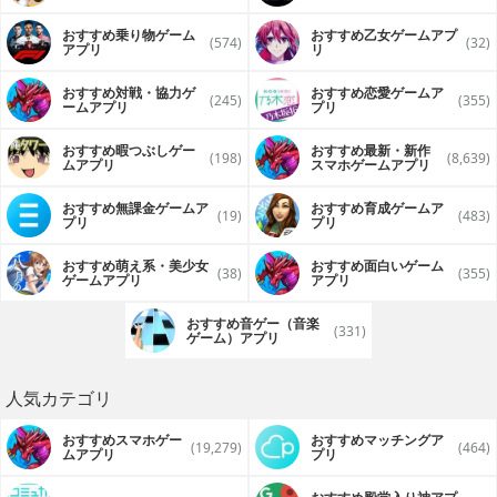
おすすめ乗り物ゲーム
おすすめ乙女ゲームアプ
(574)
(32)
アプリ
リ
おすすめ対戦・協力ゲ
おすすめ恋愛ゲームア
(245)
(355)
ームアプリ
プリ
おすすめ暇つぶしゲー
おすすめ最新・新作
(198)
(8,639)
ムアプリ
スマホゲームアプリ
おすすめ無課金ゲームア
おすすめ育成ゲームア
(19)
(483)
プリ
プリ
おすすめ萌え系・美少女
おすすめ面白いゲーム
(38)
(355)
ゲームアプリ
アプリ
おすすめ音ゲー（音楽
(331)
ゲーム）アプリ
人気カテゴリ
おすすめスマホゲー
おすすめマッチングア
(19,279)
(464)
ムアプリ
プリ