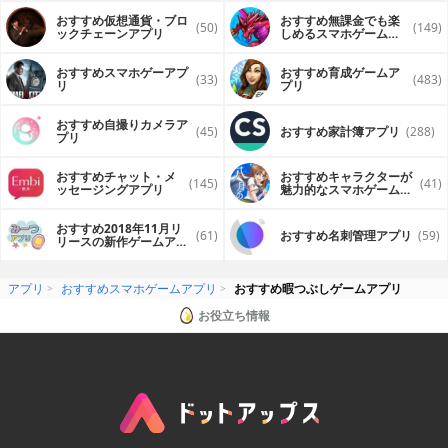
おすすめ仮想通貨・ブロ
おすすめ無課金でも楽
(50)
(149)
ックチェーンアプリ
しめるスマホゲームア
プリ
おすすめスマホゲーアプ
おすすめ育成ゲームア
(33)
(483)
リ
プリ
おすすめ自撮りカメラア
(45)
おすすめ家計簿アプリ
(288)
プリ
おすすめチャット・メ
おすすめキャラクターが
(145)
(41)
ッセージングアプリ
魅力的なスマホゲームア
プリ
おすすめ2018年11月リ
(61)
おすすめ名刺管理アプリ
(59)
リースの新作ゲームアプ
リ
アプリ
おすすめスマホゲームアプリ
おすすめ暇つぶしゲームアプリ
お役立ち情報