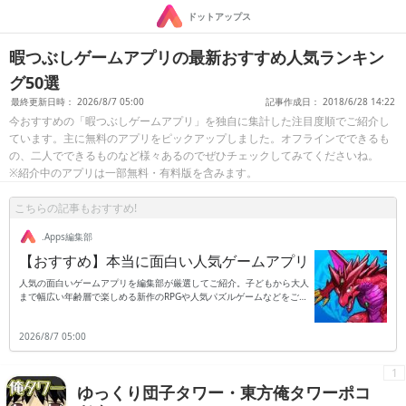
ドットアップス
暇つぶしゲームアプリの最新おすすめ人気ランキン
グ50選
最終更新日時： 2026/8/7 05:00
記事作成日： 2018/6/28 14:22
今おすすめの「暇つぶしゲームアプリ」を独自に集計した注目度順でご紹介し
ています。主に無料のアプリをピックアップしました。オフラインでできるも
の、二人でできるものなど様々あるのでぜひチェックしてみてくださいね。
※紹介中のアプリは一部無料・有料版を含みます。
こちらの記事もおすすめ!
.Apps編集部
【おすすめ】本当に面白い人気ゲームアプリ
人気の面白いゲームアプリを編集部が厳選してご紹介。子どもから大人
まで幅広い年齢層で楽しめる新作のRPGや人気パズルゲームなどをご紹
介します。
2026/8/7 05:00
1
ゆっくり団子タワー・東方俺タワーポコ