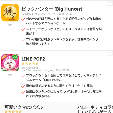
14
ビックハンター (Big Hunter)
Kakarod Interactive
リリース 2016/04/27
村の一族が飢え死にする！？原始時代のビッグな動物を
ハントするアクションゲーム
無料
ストーリーがしっかりとしており、ラストには意外な結
末が！
プレイ後には得点ランキングを表示。世界中のハンター
達と競争しよう！
15
LINE POP2
5点 4件の評価
LINE Corporation
リリース 2014/10/30
無料
ブロックをくるくる回してコマを消していくマッチ3パ
ズルゲーム「LINE POP2」
操作は指でなぞるように動かすだけでとても簡単
結果はランキングによって｢メダル｣順、｢レベル｣順にそ
れぞれ表示される
可愛いクマのパズル
ハローキティコラ
しいパズルゲーム