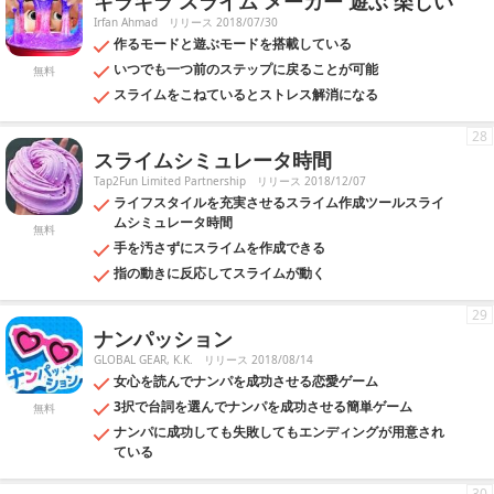
キラキラ スライム メーカー 遊ぶ 楽しい
Irfan Ahmad
リリース 2018/07/30
作るモードと遊ぶモードを搭載している
いつでも一つ前のステップに戻ることが可能
無料
スライムをこねているとストレス解消になる
28
スライムシミュレータ時間
Tap2Fun Limited Partnership
リリース 2018/12/07
ライフスタイルを充実させるスライム作成ツールスライ
ムシミュレータ時間
無料
手を汚さずにスライムを作成できる
指の動きに反応してスライムが動く
29
ナンパッション
GLOBAL GEAR, K.K.
リリース 2018/08/14
女心を読んでナンパを成功させる恋愛ゲーム
3択で台詞を選んでナンパを成功させる簡単ゲーム
無料
ナンパに成功しても失敗してもエンディングが用意され
ている
30