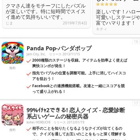
クマさん達をモチーフにしたパズル
が楽しいです。特に短時間でスイス
楽しいです！ハロ
イ進めて気持ちいいです。
可愛いしステージ
富でハマります！
じま
2019年7月4日
キチィ
16
Panda Pop-パンダポップ
Jam City, Inc.
リリース 2013/11/15
2000種類のステージを収録。アイテムを効率よく使えば
爽快コンボが発生！
無料
指先でバブルの位置を調整可能。上手に消してハイスコ
アを狙おう！
Facebookとの連携機能搭載。友達と一緒にスコアを競
って盛り上がれる！
17
99%ｲﾁｬ2できる! 恋人クイズ - 恋愛診断
系占いゲームの秘密兵器
kohei HORIUCHI
リリース 2012/01/19
相手のことを知りたくなるようなクイズが出てくるの
無料
で、クイズを通してお互いのことをもっと深く理解する