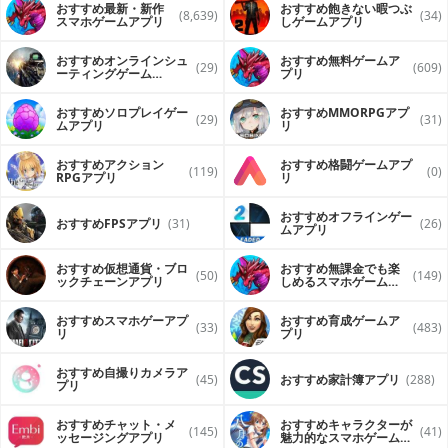
おすすめ最新・新作
おすすめ飽きない暇つぶ
(8,639)
(34)
スマホゲームアプリ
しゲームアプリ
おすすめオンラインシュ
おすすめ無料ゲームア
(29)
(609)
ーティングゲーム
プリ
（FPS・TPS）アプリ
おすすめソロプレイゲー
おすすめ MMORPGアプ
(29)
(31)
ムアプリ
リ
おすすめアクション
おすすめ格闘ゲームアプ
(119)
(0)
RPGアプリ
リ
おすすめオフラインゲー
おすすめFPSアプリ
(31)
(26)
ムアプリ
おすすめ仮想通貨・ブロ
おすすめ無課金でも楽
(50)
(149)
ックチェーンアプリ
しめるスマホゲームア
プリ
おすすめスマホゲーアプ
おすすめ育成ゲームア
(33)
(483)
リ
プリ
おすすめ自撮りカメラア
(45)
おすすめ家計簿アプリ
(288)
プリ
おすすめチャット・メ
おすすめキャラクターが
(145)
(41)
ッセージングアプリ
魅力的なスマホゲームア