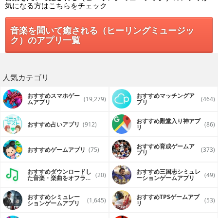
気になる方はこちらをチェック
音楽を聞いて癒される（ヒーリングミュージッ
ク）のアプリ一覧
人気カテゴリ
おすすめスマホゲー
おすすめマッチングア
(19,279)
(464)
ムアプリ
プリ
おすすめ殿堂入り神アプ
おすすめ占いアプリ
(912)
(86)
リ
おすすめ育成ゲームア
おすすめゲームアプリ
(75)
(373)
プリ
おすすめダウンロードし
おすすめ三国志シミュレ
(20)
(49)
た音楽・楽曲をオフライ
ーションゲームアプリ
ンで再生するアプリ
おすすめシミュレー
おすすめTPSゲームアプ
(1,645)
(53)
ションゲームアプリ
リ