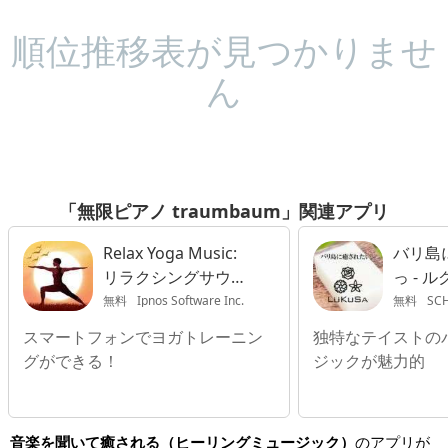
順位推移表が見つかりませ
ん
「無限ピアノ traumbaum」関連アプリ
Relax Yoga Music:
バリ島
リラクシングサウン
っ - 
ドスタジオ&呼吸
無料
Ipnos Software Inc.
無料
SCH
スマートフォンでヨガトレーニン
独特なテイストの
グができる！
ジックが魅力的
音楽を聞いて癒される（ヒーリングミュージック）
のアプリが