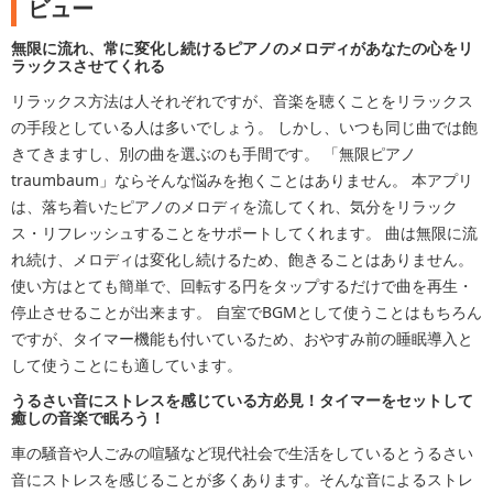
ビュー
無限に流れ、常に変化し続けるピアノのメロディがあなたの心をリ
ラックスさせてくれる
リラックス方法は人それぞれですが、音楽を聴くことをリラックス
の手段としている人は多いでしょう。 しかし、いつも同じ曲では飽
きてきますし、別の曲を選ぶのも手間です。 「無限ピアノ
traumbaum」ならそんな悩みを抱くことはありません。 本アプリ
は、落ち着いたピアノのメロディを流してくれ、気分をリラック
ス・リフレッシュすることをサポートしてくれます。 曲は無限に流
れ続け、メロディは変化し続けるため、飽きることはありません。
使い方はとても簡単で、回転する円をタップするだけで曲を再生・
停止させることが出来ます。 自室でBGMとして使うことはもちろん
ですが、タイマー機能も付いているため、おやすみ前の睡眠導入と
して使うことにも適しています。
うるさい音にストレスを感じている方必見！タイマーをセットして
癒しの音楽で眠ろう！
車の騒音や人ごみの喧騒など現代社会で生活をしているとうるさい
音にストレスを感じることが多くあります。そんな音によるストレ