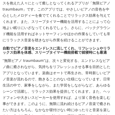
スを抱えた人々にとって癒しとなってくれるアプリが「無限ピアノ
traumbaum」です。このアプリでは、やさしいピアノの音色を中
心としたメロディーを奏でてくれることでリラックス効果を与えて
くれます。また、スリープタイマー機能を活用することによって心
地よい眠りにいざなってくれるでしょう。さらに、バックグラウン
ド機能を活用すればネットサーフィンやほかの作業をしていても常
にリラックス音楽を聴きながら作業を続けることができます。
自動でピアノ音楽をエンドレスに流してくれ、リフレッシュやリラ
ックス効果を体感、スリープタイマー機能搭載で就寝時にも最適
"無限ピアノ traumbaum"は、次々と変化する、エンドレスなピア
ノ曲に癒されながら、気持ちをリフレッシュさせる事を目的とした
アプリとなっています。楽曲はオートで再生され、常時新しいピア
ノ音楽が流れるので、飽きることのない仕様になっています。日常
生活の中で、家事をしながら、また学習をしながらなど、あらゆる
シーンで活躍し、リラックス効果を提供してくれます。また、ヘッ
ドフォンや大きいスピーカーを使用すれば、より深く音色を楽しむ
事ができます。このように、無限に流れ続けるピアノ音楽で癒され
たい方はもちろん、なかなか寝付けない時にゆったりと音楽を楽し