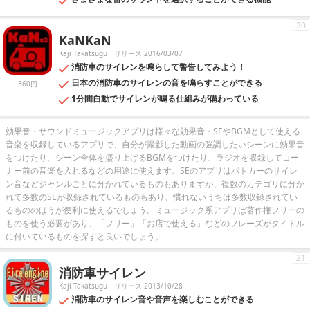
20
KaNKaN
Kaji Takatsugu
リリース 2016/03/07
消防車のサイレンを鳴らして警告してみよう！
日本の消防車のサイレンの音を鳴らすことができる
360円
1分間自動でサイレンが鳴る仕組みが備わっている
効果音・サウンドミュージックアプリは様々な効果音・SEやBGMとして使える
音楽を収録しているアプリで、自分が撮影した動画の強調したいシーンに効果音
をつけたり、シーン全体を盛り上げるBGMをつけたり、ラジオを収録してコー
ナー前の音楽を入れるなどの用途に使えます。SEのアプリはパトカーのサイレ
ン音などジャンルごとに分かれているものもありますが、複数のカテゴリに分か
れて多数のSEが収録されているものもあり、慣れないうちは多数収録されてい
るもののほうが便利に使えるでしょう。ミュージック系アプリは著作権フリーの
ものを使う必要があり、「フリー」「お店で使える」などのフレーズがタイトル
に付いているものを探すと良いでしょう。
21
消防車サイレン
Kaji Takatsugu
リリース 2013/10/28
消防車のサイレン音や音声を楽しむことができる