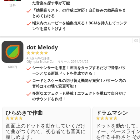
た音楽を探す事が可能
無料
「効果音リスト」の作成に対応！自分好みの効果音をま
とめておける
端末内のムービーを編集出来る！BGMを挿入してコンテ
ンツを盛り上げよう
33
dot Melody
4.2点 6件の評価
Olympia Noise Co.
リリース 2014/04/22
600円
シーケンサーを用意！画面をタップするだけで音楽パタ
ーンとなる新規ドットを作成できる！
コードとスケールの切り替え機能が充実！パターン内の
音符はその場で変更可能！
多彩なエフェクトも搭載！エフェクトを重ねて自分だけ
のサウンドを作成！
ひらめきで作曲
ドラムマシン
画面上のドットを動かしていくだけ
ドットを動かして
で曲がつくれて、初心者でも音楽に
ィー、ベースライ
親しめます。
を作る手軽さと そ