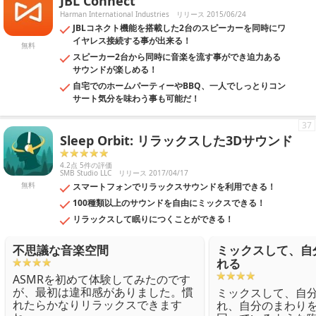
JBL Connect
Harman International Industries
リリース 2015/06/24
JBLコネクト機能を搭載した2台のスピーカーを同時にワ
イヤレス接続する事が出来る！
無料
スピーカー2台から同時に音楽を流す事ができ迫力ある
サウンドが楽しめる！
自宅でのホームパーティーやBBQ、一人でしっとりコン
サート気分を味わう事も可能だ！
37
Sleep Orbit: リラックスした3Dサウンド
4.2点 5件の評価
SMB Studio LLC
リリース 2017/04/17
無料
スマートフォンでリラックスサウンドを利用できる！
100種類以上のサウンドを自由にミックスできる！
リラックスして眠りにつくことができる！
不思議な音楽空間
ミックスして、自
れる
ASMRを初めて体験してみたのです
が、最初は違和感がありました。慣
ミックスして、自
れたらかなりリラックスできます
れ、自分のまわり