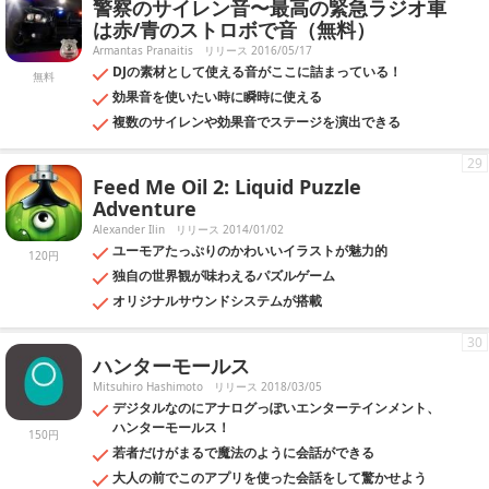
警察のサイレン音〜最高の緊急ラジオ車
は赤/青のストロボで音（無料）
Armantas Pranaitis
リリース 2016/05/17
DJの素材として使える音がここに詰まっている！
無料
効果音を使いたい時に瞬時に使える
複数のサイレンや効果音でステージを演出できる
29
Feed Me Oil 2: Liquid Puzzle
Adventure
Alexander Ilin
リリース 2014/01/02
ユーモアたっぷりのかわいいイラストが魅力的
120円
独自の世界観が味わえるパズルゲーム
オリジナルサウンドシステムが搭載
30
ハンターモールス
Mitsuhiro Hashimoto
リリース 2018/03/05
デジタルなのにアナログっぽいエンターテインメント、
ハンターモールス！
150円
若者だけがまるで魔法のように会話ができる
大人の前でこのアプリを使った会話をして驚かせよう