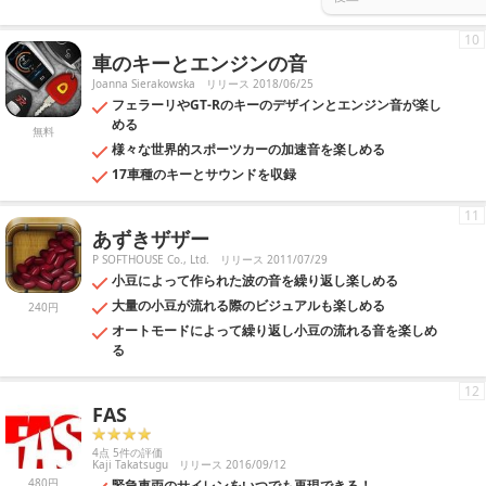
10
車のキーとエンジンの音
Joanna Sierakowska
リリース 2018/06/25
フェラーリやGT-Rのキーのデザインとエンジン音が楽し
める
無料
様々な世界的スポーツカーの加速音を楽しめる
17車種のキーとサウンドを収録
11
あずきザザー
P SOFTHOUSE Co., Ltd.
リリース 2011/07/29
小豆によって作られた波の音を繰り返し楽しめる
大量の小豆が流れる際のビジュアルも楽しめる
240円
オートモードによって繰り返し小豆の流れる音を楽しめ
る
12
FAS
4点 5件の評価
Kaji Takatsugu
リリース 2016/09/12
480円
緊急車両のサイレンをいつでも再現できる！