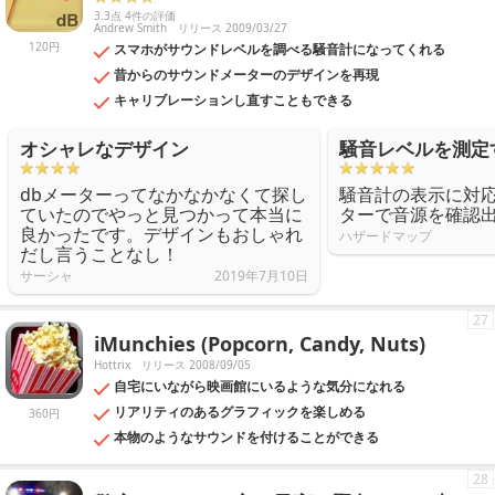
3.3点 4件の評価
Andrew Smith
リリース 2009/03/27
120円
スマホがサウンドレベルを調べる騒音計になってくれる
昔からのサウンドメーターのデザインを再現
キャリブレーションし直すこともできる
オシャレなデザイン
騒音レベルを測定
dbメーターってなかなかなくて探し
騒音計の表示に対
ていたのでやっと見つかって本当に
ターで音源を確認
良かったです。デザインもおしゃれ
ハザードマップ
だし言うことなし！
サーシャ
2019年7月10日
27
iMunchies (Popcorn, Candy, Nuts)
Hottrix
リリース 2008/09/05
自宅にいながら映画館にいるような気分になれる
リアリティのあるグラフィックを楽しめる
360円
本物のようなサウンドを付けることができる
28