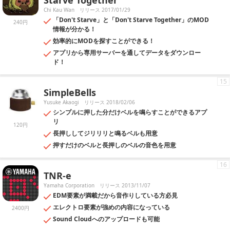
Starve Together
Chi Kau Wan
リリース 2017/01/29
「Don't Starve」と「Don't Starve Together」のMOD
240円
情報が分かる！
効率的にMODを探すことができる！
アプリから専用サーバーを通してデータをダウンロー
ド！
15
SimpleBells
Yusuke Akaogi
リリース 2018/02/06
シンプルに押した分だけベルを鳴らすことができるアプ
リ
120円
長押ししてジリリリと鳴るベルも用意
押すだけのベルと長押しのベルの音色を用意
16
TNR-e
Yamaha Corporation
リリース 2013/11/07
EDM要素が満載だから音作りしている方必見
エレクトロ要素が強めの内容になっている
2400円
Sound Cloudへのアップロードも可能