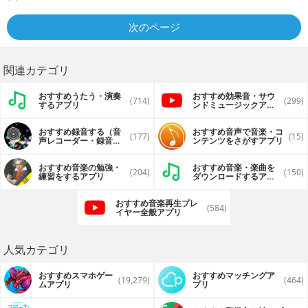
次のページ
関連カテゴリ
おすすめうたう・演奏
おすすめ効果音・サウ
(714)
(299)
するアプリ
ンドミュージックアプ
リ
おすすめ録音する（音
おすすめ音声で音楽・コ
(177)
(15)
声レコーダー・録音ツ
ンテンツをさがすアプリ
ール・ボイスメモ）ア
プリ
おすすめ音楽の勉強・
おすすめ音楽・楽曲を
(204)
(150)
練習をするアプリ
ダウンロードするアプ
リ
おすすめ音楽再生プレ
(584)
イヤー全般アプリ
人気カテゴリ
おすすめスマホゲー
おすすめマッチングア
(19,279)
(464)
ムアプリ
プリ