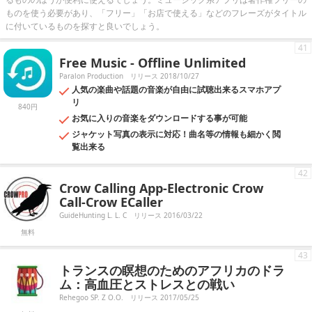
ものを使う必要があり、「フリー」「お店で使える」などのフレーズがタイトル
に付いているものを探すと良いでしょう。
41
Frее Мusiс - Оffline Unlimitеd
Paralon Production
リリース 2018/10/27
人気の楽曲や話題の音楽が自由に試聴出来るスマホアプ
リ
840円
お気に入りの音楽をダウンロードする事が可能
ジャケット写真の表示に対応！曲名等の情報も細かく閲
覧出来る
42
Crow Calling App-Electronic Crow
Call-Crow ECaller
GuideHunting L. L. C
リリース 2016/03/22
無料
43
トランスの瞑想のためのアフリカのドラ
ム：高血圧とストレスとの戦い
Rehegoo SP. Z O.O.
リリース 2017/05/25