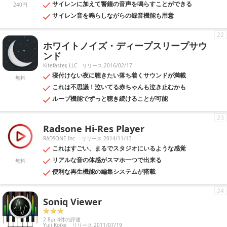
サイレンに加えて警鐘の音声を鳴らすことができる
240円
サイレン音を鳴らしながらの録音機能も用意
22
ホワイトノイズ・ディープスリープサウ
ンド
Kitefaster, LLC
リリース 2016/02/17
寝付けない夜に聴きたい落ち着くサウンドが満載
無料
これは不思議！泣いてる赤ちゃんも泣き止むかも
ループ機能でずっと聴き続けることが可能
23
Radsone Hi-Res Player
RADSONE Inc.
リリース 2014/11/13
これはすごい、まるでスタジオにいるような感覚
リアルな音の体感がスマホ一つで出来る
無料
便利な再生機能の編集システムが搭載
24
Soniq Viewer
2.8点 4件の評価
Yuji Koike
リリース 2011/07/19