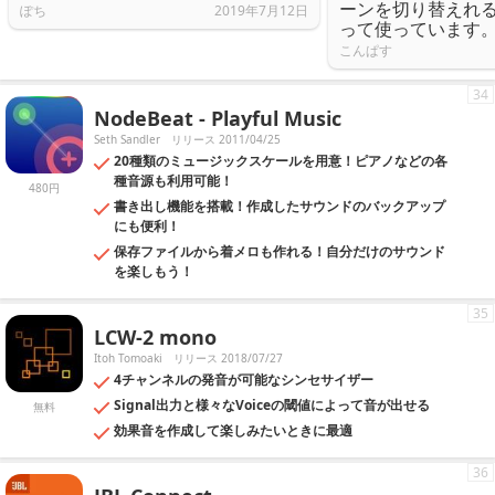
ーンを切り替えれ
ぽち
2019年7月12日
って使っています
こんぱす
34
NodeBeat - Playful Music
Seth Sandler
リリース 2011/04/25
20種類のミュージックスケールを用意！ピアノなどの各
種音源も利用可能！
480円
書き出し機能を搭載！作成したサウンドのバックアップ
にも便利！
保存ファイルから着メロも作れる！自分だけのサウンド
を楽しもう！
35
LCW-2 mono
Itoh Tomoaki
リリース 2018/07/27
4チャンネルの発音が可能なシンセサイザー
Signal出力と様々なVoiceの閾値によって音が出せる
無料
効果音を作成して楽しみたいときに最適
36