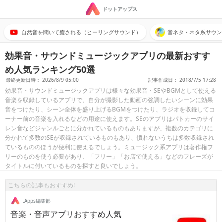
ドットアップス
自然音を聞いて癒される（ヒーリングサウンド）
音ネタ・ネタ系サウン
効果音・サウンドミュージックアプリの最新おすす
め人気ランキング50選
最終更新日時： 2026/8/9 05:00
記事作成日： 2018/7/5 17:28
効果音・サウンドミュージックアプリは様々な効果音・SEやBGMとして使える
音楽を収録しているアプリで、自分が撮影した動画の強調したいシーンに効果
音をつけたり、シーン全体を盛り上げるBGMをつけたり、ラジオを収録してコ
ーナー前の音楽を入れるなどの用途に使えます。SEのアプリはパトカーのサイ
レン音などジャンルごとに分かれているものもありますが、複数のカテゴリに
分かれて多数のSEが収録されているものもあり、慣れないうちは多数収録され
ているもののほうが便利に使えるでしょう。ミュージック系アプリは著作権フ
リーのものを使う必要があり、「フリー」「お店で使える」などのフレーズが
タイトルに付いているものを探すと良いでしょう。
こちらの記事もおすすめ!
.Apps編集部
音楽・音声アプリおすすめ人気