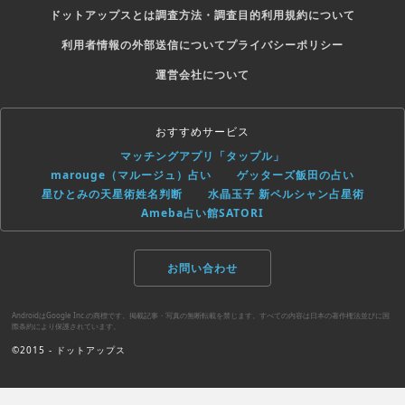
ドットアップスとは
調査方法・調査目的
利用規約について
利用者情報の外部送信について
プライバシーポリシー
運営会社について
おすすめサービス
マッチングアプリ「タップル」
marouge（マルージュ）占い
ゲッターズ飯田の占い
星ひとみの天星術姓名判断
水晶玉子 新ペルシャン占星術
Ameba占い館SATORI
お問い合わせ
AndroidはGoogle Inc.の商標です。掲載記事・写真の無断転載を禁じます。すべての内容は日本の著作権法並びに国
際条約により保護されています。
©2015 - ドットアップス