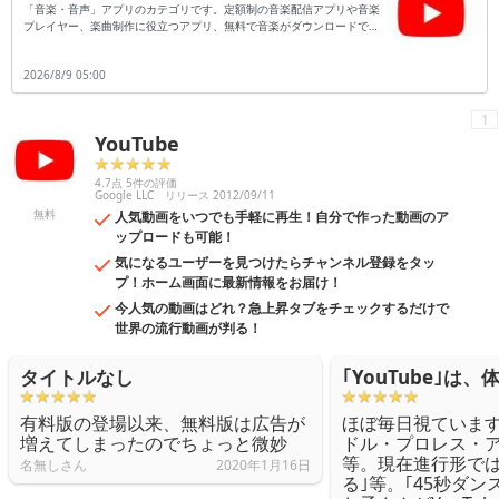
「音楽・音声」アプリのカテゴリです。定額制の音楽配信アプリや音楽
プレイヤー、楽曲制作に役立つアプリ、無料で音楽がダウンロードでき
るアプリなどがあります。他にも録音に役立つアプリやヒーリングミュ
ージックなどの癒しを提供してくれる音楽、ユーザーが鼻歌を発した
2026/8/9 05:00
り、入店したショップで流れているバックミュージックを理解し、以降
にはその楽曲が何なのかを正確に探り当ててくれるアプリや、気になる
歌詞の詳細を教えてくれるアプリなどがあります。ぜひご紹介する「音
1
楽・音声」アプリをダウンロードしてみてくださいね。※紹介中のアプ
YouTube
リは一部無料・有料版を含みます。
4.7点 5件の評価
Google LLC
リリース 2012/09/11
無料
人気動画をいつでも手軽に再生！自分で作った動画のア
ップロードも可能！
気になるユーザーを見つけたらチャンネル登録をタッ
プ！ホーム画面に最新情報をお届け！
今人気の動画はどれ？急上昇タブをチェックするだけで
世界の流行動画が判る！
タイトルなし
｢YouTube｣は
有料版の登場以来、無料版は広告が
ほぼ毎日視ています
増えてしまったのでちょっと微妙
ドル・プロレス・
等。現在進行形では
名無しさん
2020年1月16日
る｣等。｢45秒ダン