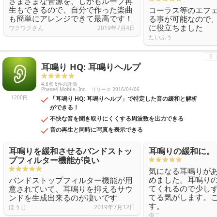
さまざまな音源を、しかもループ再
生もできるので、自分で作った楽曲
コーラス等のエフ
も簡単にアレンジできて最高です！
る事が可能なので
に役立ちました
ワクワクさん
2019年7月4日
たいふう
9
耳鳴り HQ: 耳鳴りヘルプ
4.8点 6件の評価
Phase4 Mobile, Inc.
リリース 2016/04/06
1200円
「耳鳴り HQ: 耳鳴りヘルプ」で特定した音の緩和と解析
ができる！
不快な音を聞き取りにくくする周波数を出力できる
音の再生と同時に写真を表示できる
耳鳴りを緩和させるバンドストッ
耳鳴りの緩和に。
プフィルター機能が良い
気になる耳鳴りが
めました。耳鳴り
バンドストップフィルター機能が用
てくれるので少し
意されていて、耳鳴りを抑えるサウ
てる気がします。
ンドを生成出来るのが凄いです
す。
ほうじ
2019年7月12日
俊二