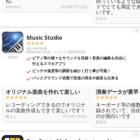
ね。
回っているような
ドでとても満足で
shirosan
2019年7月12日
いです。
ゆきお
38
Music Studio
4点 5件の評価
Alexander Gross
リリース 2009/09/04
1800円
ピアノ等の様々なサウンドを収録！音楽の編集を自由に
行えるスマホアプリ
ピッチや速度等の調節を細かく行う事が可能！
バックグラウンド状態で音楽の再生や録音も出来る
オリジナル楽曲を作れて楽しい
演奏データが素早
レコーディングできるのでオリジナ
キーボード等の複
ルの楽曲作成もできて楽しいです！
録されていて、自
のが面白いです
魔なら
2019年7月4日
卵焼き
39