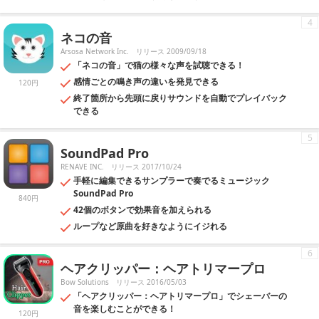
4
ネコの音
Arsosa Network Inc.
リリース 2009/09/18
「ネコの音」で猫の様々な声を試聴できる！
感情ごとの鳴き声の違いを発見できる
120円
終了箇所から先頭に戻りサウンドを自動でプレイバック
できる
5
SoundPad Pro
RENAVE INC.
リリース 2017/10/24
手軽に編集できるサンプラーで奏でるミュージック
SoundPad Pro
840円
42個のボタンで効果音を加えられる
ループなど原曲を好きなようにイジれる
6
ヘアクリッパー：ヘアトリマープロ
Bow Solutions
リリース 2016/05/03
「ヘアクリッパー：ヘアトリマープロ」でシェーバーの
音を楽しむことができる！
120円