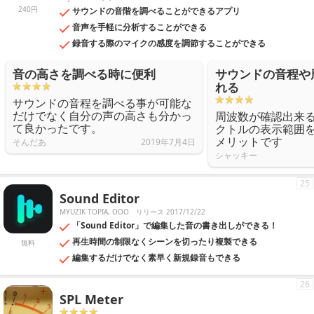
240円
サウンドの音階を調べることができるアプリ
音声を手軽に分析することができる
録音する際のマイクの感度を調節することができる
音の高さを調べる時に便利
サウンドの音程や
れる
サウンドの音程を調べる事が可能な
だけでなく自分の声の高さも分かっ
周波数が確認出来
て良かったです。
クトルの表示範囲
メリットです
そんだあ
2019年7月4日
シャッキー
25
Sound Editor
MYUZIK TOPIA, OOO
リリース 2017/12/22
「Sound Editor」で編集した音の書き出しができる！
再生時間の制限なくシーンを切ったり複製できる
無料
編集するだけでなく素早く新規録音もできる
26
SPL Meter