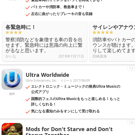
パトカーや消防車、救急車まで！
左右に曲がったりブレーキの音も収録
各緊急時に！
サイレンやアナウ
警察消防などを象徴する車の音を出
消防車やパトカー
せます。緊急時には意識の向上に繋
ウンスが聴けます
がるなと思います。
りして楽しめてま
かいな
2019年7月11日
田崎真珠
13
Ultra Worldwide
Ultra Enterprises, Inc.
リリース 2017/06/09
エレクトロニック・ミュージックの祭典Ultra Musicの
公式アプリ
無料
国際的フェスのUltra Musicをもっと楽しめる！もっと
詳しくなれる！
気になる通知のみをオンにして受け取れる
14
Mods for Don't Starve and Don't