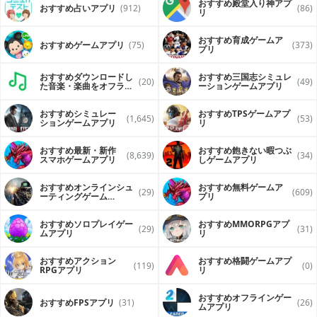
おすすめ殿堂入り神アプ
おすすめ占いアプリ
(912)
(86)
リ
おすすめ育成ゲームア
おすすめゲームアプリ
(75)
(373)
プリ
おすすめダウンロードし
おすすめ三国志シミュレ
(20)
(49)
た音楽・楽曲をオフライ
ーションゲームアプリ
ンで再生するアプリ
おすすめシミュレー
おすすめTPSゲームアプ
(1,645)
(53)
ションゲームアプリ
リ
おすすめ最新・新作
おすすめ飽きない暇つぶ
(8,639)
(34)
スマホゲームアプリ
しゲームアプリ
おすすめオンラインシュ
おすすめ無料ゲームア
(29)
(609)
ーティングゲーム
プリ
（FPS・TPS）アプリ
おすすめソロプレイゲー
おすすめ MMORPGアプ
(29)
(31)
ムアプリ
リ
おすすめアクション
おすすめ格闘ゲームアプ
(119)
(0)
RPGアプリ
リ
おすすめオフラインゲー
おすすめFPSアプリ
(31)
(26)
ムアプリ