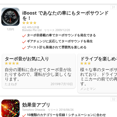
31
iBoost であなたの車にもターボサウンド
を！
4点 4件の評価
120円
Bonobo Pte Ltd
リリース 2009/12/20
ターボ非搭載の車でターボサウンドを発生できる
ギアチェンジに反応してターボサウンドを発生
ブースト計も装備されて雰囲気を楽しめる
ターボ音がお気に入り
ドライブを楽しめ
自分の運転に合わせてターボ音が出
様々な車のターボ
たりするので、運転が少し楽しくな
れており、ドライ
ります。
ミニカーの前での
す。
たまねぎ
2019年7月10日
メンとマン
32
効果音アプリ
Tomohiro Ohwada
リリース 2016/06/26
10種類のカテゴリーを収録！シチュエーションに合わせ