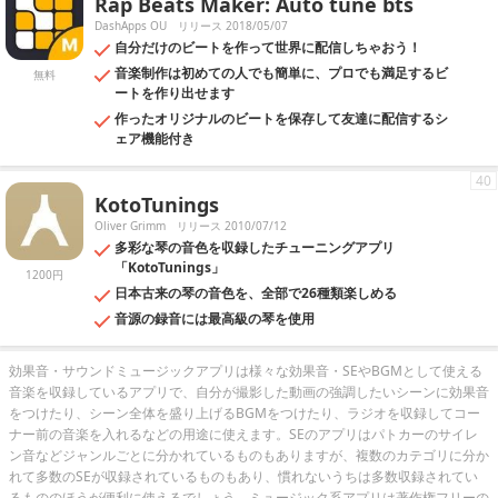
Rap Beats Maker: Auto tune bts
DashApps OU
リリース 2018/05/07
自分だけのビートを作って世界に配信しちゃおう！
音楽制作は初めての人でも簡単に、プロでも満足するビ
無料
ートを作り出せます
作ったオリジナルのビートを保存して友達に配信するシ
ェア機能付き
40
KotoTunings
Oliver Grimm
リリース 2010/07/12
多彩な琴の音色を収録したチューニングアプリ
「KotoTunings」
1200円
日本古来の琴の音色を、全部で26種類楽しめる
音源の録音には最高級の琴を使用
効果音・サウンドミュージックアプリは様々な効果音・SEやBGMとして使える
音楽を収録しているアプリで、自分が撮影した動画の強調したいシーンに効果音
をつけたり、シーン全体を盛り上げるBGMをつけたり、ラジオを収録してコー
ナー前の音楽を入れるなどの用途に使えます。SEのアプリはパトカーのサイレ
ン音などジャンルごとに分かれているものもありますが、複数のカテゴリに分か
れて多数のSEが収録されているものもあり、慣れないうちは多数収録されてい
るもののほうが便利に使えるでしょう。ミュージック系アプリは著作権フリーの