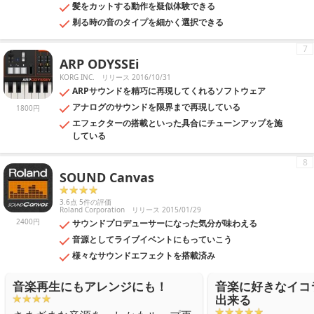
髪をカットする動作を疑似体験できる
剃る時の音のタイプを細かく選択できる
7
ARP ODYSSEi
KORG INC.
リリース 2016/10/31
ARPサウンドを精巧に再現してくれるソフトウェア
アナログのサウンドを限界まで再現している
1800円
エフェクターの搭載といった具合にチューンアップを施
している
8
SOUND Canvas
3.6点 5件の評価
Roland Corporation
リリース 2015/01/29
2400円
サウンドプロデューサーになった気分が味わえる
音源としてライブイベントにもっていこう
様々なサウンドエフェクトを搭載済み
音楽再生にもアレンジにも！
音楽に好きなイコ
出来る