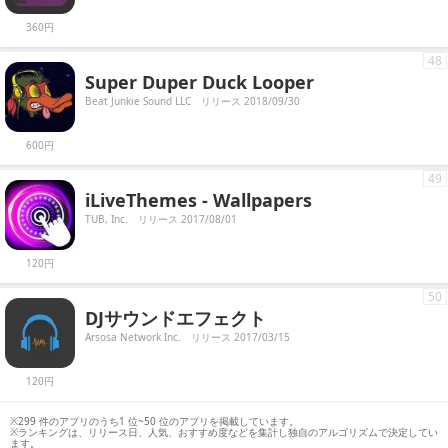
360円
48
Super Duper Duck Looper
Beat Junkie Sound LLC
リリース 2018/09/30
600円
49
iLiveThemes - Wallpapers
TUB, Inc.
リリース 2017/08/01
120円
50
DJサウンドエフェクト
Arsosa Network Inc.
リリース 2017/03/15
120円
※299 件のアプリのうち1 位~50 位のアプリを掲載しています。
※ランキングは、リリース日、人気、おすすめ度などを集計し独自のアルゴリズムで決定してい
ます。