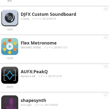
無料
44
DJFX Custom Soundboard
S Leeke
リリース 2012/05/10
120円
45
Flex Metronome
YASUHIRO SEKINE
リリース 2018/11/21
120円
46
AUFX:PeakQ
Kymatica AB
リリース 2013/12/19
360円
47
shapesynth
erik sigth
リリース 2011/05/02