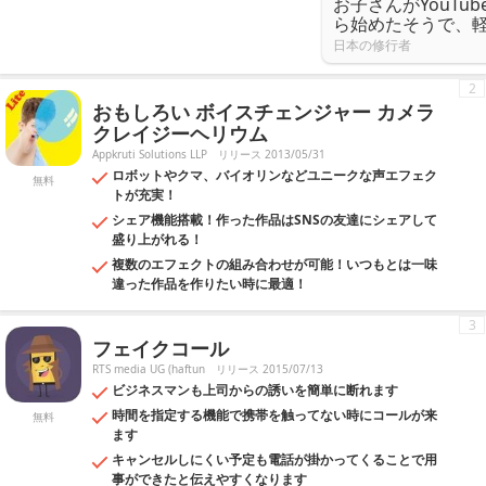
お子さんがYouTu
ら始めたそうで、
日本の修行者
2
おもしろい ボイスチェンジャー カメラ
クレイジーヘリウム
Appkruti Solutions LLP
リリース 2013/05/31
ロボットやクマ、バイオリンなどユニークな声エフェク
無料
トが充実！
シェア機能搭載！作った作品はSNSの友達にシェアして
盛り上がれる！
複数のエフェクトの組み合わせが可能！いつもとは一味
違った作品を作りたい時に最適！
3
フェイクコール
RTS media UG (haftun
リリース 2015/07/13
ビジネスマンも上司からの誘いを簡単に断れます
時間を指定する機能で携帯を触ってない時にコールが来
無料
ます
キャンセルしにくい予定も電話が掛かってくることで用
事ができたと伝えやすくなります