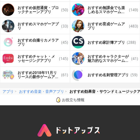
おすすめ仮想通貨・ブロ
おすすめ無課金でも楽
(50)
(149)
ックチェーンアプリ
しめるスマホゲームア
プリ
おすすめスマホゲーアプ
おすすめ育成ゲームア
(33)
(483)
リ
プリ
おすすめ自撮りカメラア
(45)
おすすめ家計簿アプリ
(288)
プリ
おすすめチャット・メ
おすすめキャラクターが
(145)
(41)
ッセージングアプリ
魅力的なスマホゲームア
プリ
おすすめ2018年11月リ
(61)
おすすめ名刺管理アプリ
(59)
リースの新作ゲームアプ
リ
アプリ
おすすめ音楽・音声アプリ
おすすめ効果音・サウンドミュージック
お役立ち情報