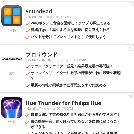
17
SoundPad
RENAVE INC.
リリース 2014/11/08
24のボタンに音楽を登録してタップで再生できる
音楽好きに！再生する曲を瞬時に切り替えられる
480円
パットを分けてプレイリストとして使用しよう
18
プロサウンド
ZASSHI-ONLINE INC.
リリース 2013/12/09
サウンドクリエイター必見！業界最先端の専門誌！
サウンドクリエイターに必須の情報がつねに最新の状態
無料
で！
最新の情報が掲載された専門誌をすぐに読める！
19
Hue Thunder for Philips Hue
iMakeStuff
リリース 2017/02/23
自在な設定で雷の映像や音を発生させる事ができます！
雷の映像や音、雨が降っているなどを自在に変えること
360円
ができる
さまざまな雷のサウンドを選択することができる機能