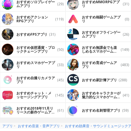
おすすめソロプレイゲー
おすすめ MMORPGアプ
(29)
(31)
ムアプリ
リ
おすすめアクション
おすすめ格闘ゲームアプ
(119)
(0)
RPGアプリ
リ
おすすめオフラインゲー
おすすめFPSアプリ
(31)
(26)
ムアプリ
おすすめ仮想通貨・ブロ
おすすめ無課金でも楽
(50)
(149)
ックチェーンアプリ
しめるスマホゲームア
プリ
おすすめスマホゲーアプ
おすすめ育成ゲームア
(33)
(483)
リ
プリ
おすすめ自撮りカメラア
(45)
おすすめ家計簿アプリ
(288)
プリ
おすすめチャット・メ
おすすめキャラクターが
(145)
(41)
ッセージングアプリ
魅力的なスマホゲームア
プリ
おすすめ2018年11月リ
(61)
おすすめ名刺管理アプリ
(59)
リースの新作ゲームアプ
リ
アプリ
おすすめ音楽・音声アプリ
おすすめ効果音・サウンドミュージック