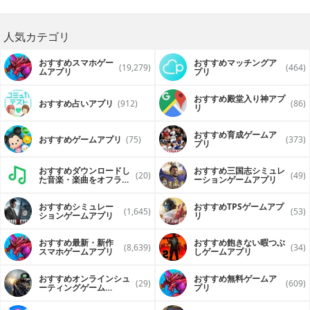
人気カテゴリ
おすすめスマホゲー
おすすめマッチングア
(19,279)
(464)
ムアプリ
プリ
おすすめ殿堂入り神アプ
おすすめ占いアプリ
(912)
(86)
リ
おすすめ育成ゲームア
おすすめゲームアプリ
(75)
(373)
プリ
おすすめダウンロードし
おすすめ三国志シミュレ
(20)
(49)
た音楽・楽曲をオフライ
ーションゲームアプリ
ンで再生するアプリ
おすすめシミュレー
おすすめTPSゲームアプ
(1,645)
(53)
ションゲームアプリ
リ
おすすめ最新・新作
おすすめ飽きない暇つぶ
(8,639)
(34)
スマホゲームアプリ
しゲームアプリ
おすすめオンラインシュ
おすすめ無料ゲームア
(29)
(609)
ーティングゲーム
プリ
（FPS・TPS）アプリ