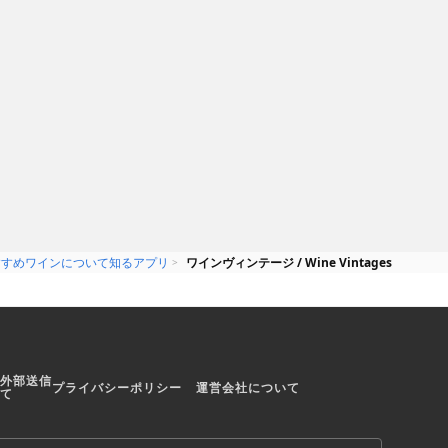
anken Communications, Inc.
無料
Exact Editions Ltd
本市のような新
イギリス発のワイン愛好家に向け
た雑誌の電子版！
すすめワインについて知るアプリ
ワインヴィンテージ / Wine Vintages
外部送信
プライバシーポリシー
運営会社について
て