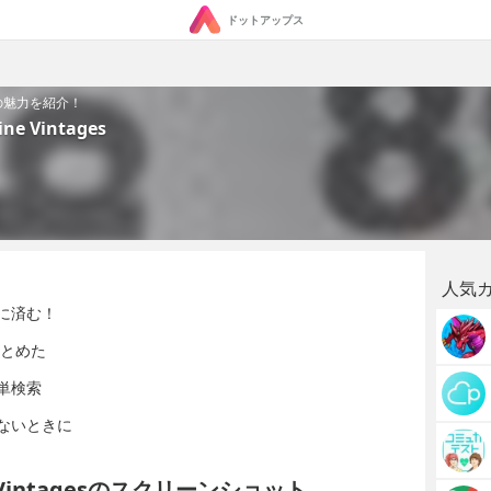
ドットアップス
s」の魅力を紹介！
 Vintages
人気
に済む！
まとめた
単検索
ないときに
 Vintagesのスクリーンショット