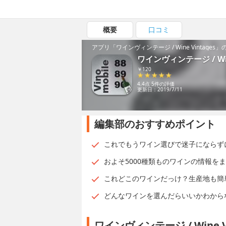
概要
口コミ
アプリ「ワインヴィンテージ / Wine Vintage
ワインヴィンテージ / Wine
￥120
4.4点 5件の評価
更新日：2019/7/11
編集部のおすすめポイント
これでもうワイン選びで迷子にならず
およそ5000種類ものワインの情報を
これどこのワインだっけ？生産地も簡
どんなワインを選んだらいいかわから
ワインヴィンテージ / Wine