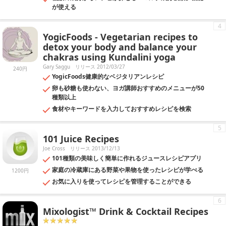
が使える
4
YogicFoods - Vegetarian recipes to
detox your body and balance your
chakras using Kundalini yoga
Gary Saggu
リリース 2012/03/27
240円
YogicFoods健康的なベジタリアンレシピ
卵も砂糖も使わない、ヨガ講師おすすめのメニューが50
種類以上
食材やキーワードを入力しておすすめレシピを検索
5
101 Juice Recipes
Joe Cross
リリース 2013/12/13
101種類の美味しく簡単に作れるジュースレシピアプリ
家庭の冷蔵庫にある野菜や果物を使ったレシピが学べる
1200円
お気に入りを使ってレシピを管理することができる
6
Mixologist™ Drink & Cocktail Recipes