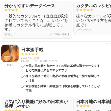
分かりやすいデータベース
カクテルのレシピ
一般的なカクテルは、ほぼほぼ収録
様々なカクテルが
されていて言うことなし。レシピを
レシピや作り方を
参考にカクテル作りに挑戦してま
点です
す。
マウンテン
寝苦しい
2019年7月4日
20
日本酒手帳
4.6点 5件の評価
Ea, Inc.
リリース 2011/02/09
360円
全国の日本酒が丸わかり！お酒の基礎知識やデータをま
とめて閲覧出来るスマホアプリ
様々な銘柄に対応！商品の価格や魅力を一覧で確認して
いける
索引機能が搭載！銘柄別に日本酒を検索していくことが
可能！
お気に入り機能に好みの日本酒が
日本各地の日本酒
整理しやすい