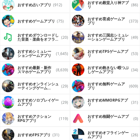
おすすめ殿堂入り神アプ
おすすめ占いアプリ
(912)
(86)
リ
おすすめ育成ゲームア
おすすめゲームアプリ
(75)
(373)
プリ
おすすめダウンロードし
おすすめ三国志シミュレ
(20)
(49)
た音楽・楽曲をオフライ
ーションゲームアプリ
ンで再生するアプリ
おすすめシミュレー
おすすめTPSゲームアプ
(1,645)
(53)
ションゲームアプリ
リ
おすすめ最新・新作
おすすめ飽きない暇つぶ
(8,639)
(34)
スマホゲームアプリ
しゲームアプリ
おすすめオンラインシュ
おすすめ無料ゲームア
(29)
(609)
ーティングゲーム
プリ
（FPS・TPS）アプリ
おすすめソロプレイゲー
おすすめ MMORPGアプ
(29)
(31)
ムアプリ
リ
おすすめアクション
おすすめ格闘ゲームアプ
(119)
(0)
RPGアプリ
リ
おすすめオフラインゲー
おすすめFPSアプリ
(31)
(26)
ムアプリ