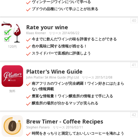
ヴィンテージワインについて学べる
ブドウの品種について学ぶことが出来る
40
Rate your wine
Klaas Kremer
リリース 2014/06/22
今までに飲んだワインの味を評価することができる
色や風味に関する情報が残せる！
120円
スライドバーで直感的に評価しよう
41
Platter's Wine Guide
John Platter SA Wine Guide (Pty) Ltd
リリース 2015/12/08
南アフリカのワインが完全網羅！ワイン好きにはたまら
ない情報満載
無料
豊富な情報量！ワイン醸造所の情報まで手に入る
醸造所の場所が分かるマップが見られる
42
Brew Timer - Coffee Recipes
Stephen Panaro
リリース 2016/02/11
時間をきっちりと測定しておいしいコーヒーを淹れよう