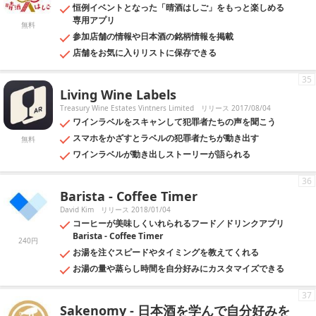
恒例イベントとなった「晴酒はしご」をもっと楽しめる
専用アプリ
無料
参加店舗の情報や日本酒の銘柄情報を掲載
店舗をお気に入りリストに保存できる
35
Living Wine Labels
Treasury Wine Estates Vintners Limited
リリース 2017/08/04
ワインラベルをスキャンして犯罪者たちの声を聞こう
スマホをかざすとラベルの犯罪者たちが動き出す
無料
ワインラベルが動き出しストーリーが語られる
36
Barista - Coffee Timer
David Kim
リリース 2018/01/04
コーヒーが美味しくいれられるフード／ドリンクアプリ
Barista - Coffee Timer
240円
お湯を注ぐスピードやタイミングを教えてくれる
お湯の量や蒸らし時間を自分好みにカスタマイズできる
37
Sakenomy - 日本酒を学んで自分好みを