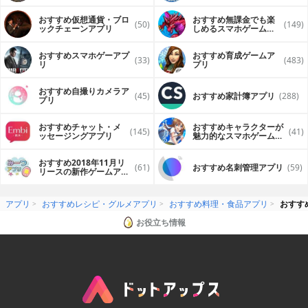
おすすめ仮想通貨・ブロ
おすすめ無課金でも楽
(50)
(149)
ックチェーンアプリ
しめるスマホゲームア
プリ
おすすめスマホゲーアプ
おすすめ育成ゲームア
(33)
(483)
リ
プリ
おすすめ自撮りカメラア
(45)
おすすめ家計簿アプリ
(288)
プリ
おすすめチャット・メ
おすすめキャラクターが
(145)
(41)
ッセージングアプリ
魅力的なスマホゲームア
プリ
おすすめ2018年11月リ
(61)
おすすめ名刺管理アプリ
(59)
リースの新作ゲームアプ
リ
アプリ
おすすめレシピ・グルメアプリ
おすすめ料理・食品アプリ
おすす
お役立ち情報