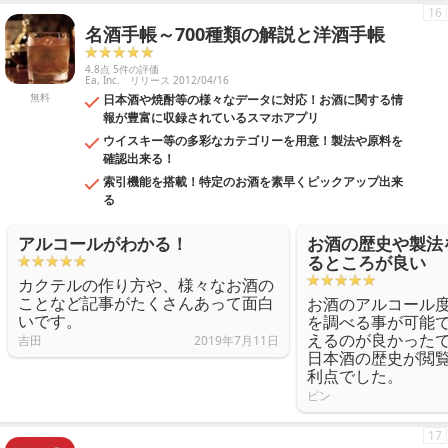
16
名酒手帳～700種類の解説と洋酒手帳
4.8点 5件の評価
Ea, Inc.
リリース 2012/04/16
無料
日本酒や焼酎等の様々なデータに対応！お酒に関する情
報が豊富に収録されているスマホアプリ
ウイスキー等の多彩なカテゴリーを用意！製法や原料を
確認出来る！
索引機能を搭載！特定のお酒を素早くピックアップ出来
る
アルコールがわかる！
お酒の歴史や製法
るところが良い
カクテルの作り方や、様々なお酒の
ことなど記事がたくさんあって面白
お酒のアルコール
いです。
を調べる事が可能
えるのが良かった
吉田
2019年7月11日
日本酒の歴史が閲
利点でした。
ピン
17