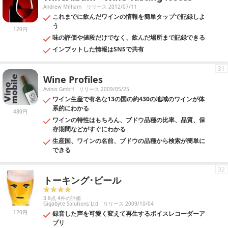
Andrew Milham
リリース 2012/07/11
これまでに飲んだワインの情報を簡単タップで記録しよ
う
120円
味の評価や値段だけでなく、飲んだ場所まで記録できる
インプットした情報はSNSで共有
31
Wine Profiles
Avinis GmbH
リリース 2009/05/25
ワイン生産で有名な13の国の約430の地域のワインが体
系的にわかる
480円
ワインの特性はもちろん、ブドウ品種の比率、品質、保
存期間などがすぐにわかる
生産国、ワインの名前、ブドウの品種から検索が簡単に
できる
32
トーキング･ビール
3.8点 4件の評価
Gigabyte Solutions Ltd
リリース 2009/10/04
120円
録音した声を可愛く変えて再生するボイスレコーダーア
プリ