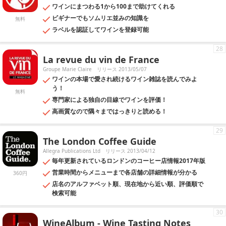
ワインにまつわる1から100まで助けてくれる
ビギナーでもソムリエ並みの知識を
無料
ラベルを認証してワインを登録可能
28
La revue du vin de France
Groupe Marie Claire
リリース 2013/05/07
ワインの本場で愛され続けるワイン雑誌を読んでみよ
う！
無料
専門家による独自の目線でワインを評価！
高画質なので隅々まではっきりと読める！
29
The London Coffee Guide
Allegra Publications Ltd
リリース 2013/04/12
毎年更新されているロンドンのコーヒー店情報2017年版
営業時間からメニューまで各店舗の詳細情報が分かる
360円
店名のアルファベット順、現在地から近い順、評価順で
検索可能
30
WineAlbum - Wine Tasting Notes