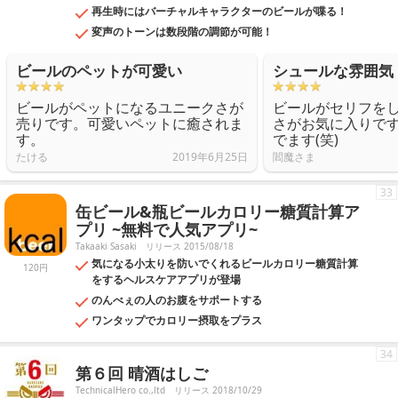
再生時にはバーチャルキャラクターのビールが喋る！
変声のトーンは数段階の調節が可能！
ビールのペットが可愛い
シュールな雰囲気
ビールがペットになるユニークさが
ビールがセリフを
売りです。可愛いペットに癒されま
さがお気に入りで
す。
でます(笑)
たける
2019年6月25日
閻魔さま
33
缶ビール&瓶ビールカロリー糖質計算ア
プリ ~無料で人気アプリ~
Takaaki Sasaki
リリース 2015/08/18
気になる小太りを防いでくれるビールカロリー糖質計算
120円
をするヘルスケアアプリが登場
のんべぇの人のお腹をサポートする
ワンタップでカロリー摂取をプラス
34
第６回 晴酒はしご
TechnicalHero co.,ltd
リリース 2018/10/29