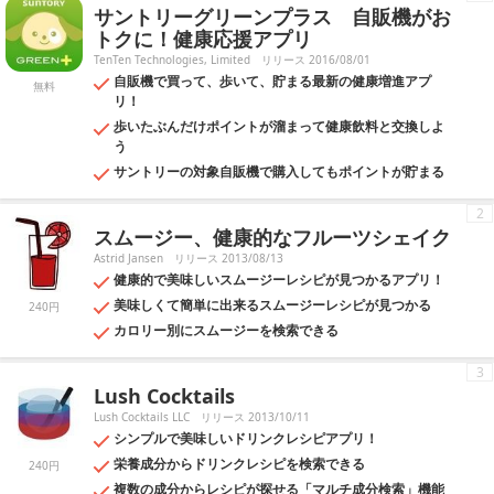
サントリーグリーンプラス 自販機がお
いい食材の検索など、健康のために使いたいアプリもありますので、外
食が多い人も自炊することが多い人も一度チェックしてみてください。
トクに！健康応援アプリ
TenTen Technologies, Limited
リリース 2016/08/01
自販機で買って、歩いて、貯まる最新の健康増進アプ
無料
リ！
歩いたぶんだけポイントが溜まって健康飲料と交換しよ
う
サントリーの対象自販機で購入してもポイントが貯まる
2
スムージー、健康的なフルーツシェイク
Astrid Jansen
リリース 2013/08/13
健康的で美味しいスムージーレシピが見つかるアプリ！
美味しくて簡単に出来るスムージーレシピが見つかる
240円
カロリー別にスムージーを検索できる
3
Lush Cocktails
Lush Cocktails LLC
リリース 2013/10/11
シンプルで美味しいドリンクレシピアプリ！
栄養成分からドリンクレシピを検索できる
240円
複数の成分からレシピが探せる「マルチ成分検索」機能