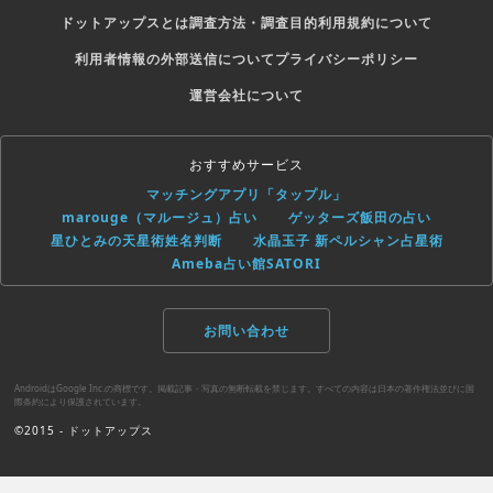
ドットアップスとは
調査方法・調査目的
利用規約について
利用者情報の外部送信について
プライバシーポリシー
運営会社について
おすすめサービス
マッチングアプリ「タップル」
marouge（マルージュ）占い
ゲッターズ飯田の占い
星ひとみの天星術姓名判断
水晶玉子 新ペルシャン占星術
Ameba占い館SATORI
お問い合わせ
AndroidはGoogle Inc.の商標です。掲載記事・写真の無断転載を禁じます。すべての内容は日本の著作権法並びに国
際条約により保護されています。
©2015 - ドットアップス