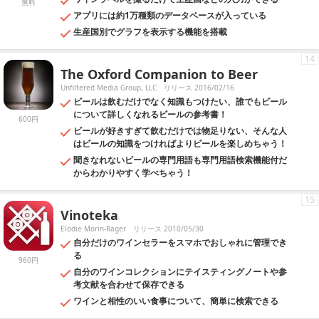
無料
アプリには約1万種類のデータベースが入っている
生産国別でグラフを表示する機能を搭載
14
The Oxford Companion to Beer
Unfiltered Media Group, LLC
リリース 2016/02/16
ビールは飲むだけでなく知識もつけたい、誰でもビール
について詳しくなれるビールの参考書！
600円
ビールが好きすぎて飲むだけでは物足りない、そんな人
はビールの知識をつければよりビールを楽しめちゃう！
聞きなれないビールの専門用語も専門用語検索機能付だ
からわかりやすく学べちゃう！
15
Vinoteka
Elodie Morin-Rager
リリース 2010/05/30
自分だけのワインセラーをスマホでおしゃれに管理でき
る
960円
自分のワインコレクションにテイスティングノートや参
考文献を合わせて保存できる
ワインと相性のいい食事について、簡単に検索できる