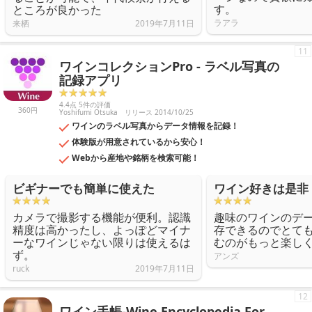
す。
ところが良かった
ラアラ
来栖
2019年7月11日
11
ワインコレクションPro - ラベル写真の
記録アプリ
4.4点 5件の評価
360円
Yoshifumi Otsuka
リリース 2014/10/25
ワインのラベル写真からデータ情報を記録！
体験版が用意されているから安心！
Webから産地や銘柄を検索可能！
ビギナーでも簡単に使えた
ワイン好きは是非
カメラで撮影する機能が便利。認識
趣味のワインのデ
精度は高かったし、よっぽどマイナ
存できるのでとて
ーなワインじゃない限りは使えるは
むのがもっと楽し
ず。
アンズ
ruck
2019年7月11日
12
ワイン手帳-Wine Encyclopedia For