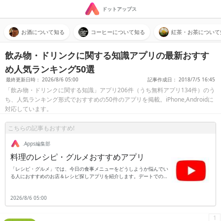
ドットアップス
お酒について知る
コーヒーについて知る
紅茶・お茶について
飲み物・ドリンクに関する知識アプリの最新おすす
め人気ランキング50選
最終更新日時： 2026/8/6 05:00
記事作成日： 2018/7/5 16:45
「飲み物・ドリンクに関する知識」アプリ206件（うち無料アプリ134件）のう
ち、人気ランキング形式でおすすめの50件のアプリを掲載。iPhone,Androidに
対応しています。
こちらの記事もおすすめ!
.Apps編集部
料理のレシピ・グルメおすすめアプリ
「レシピ・グルメ」では、今日の食事メニューをどうしようか悩んでい
る人におすすめのお店＆レシピ探しアプリを紹介します。デートでのお
店選びや、周辺の美味しいお店探しはもちろん、外食する時にお得にな
るクーポンアプリもあり、充実したお店検索ができます。また、一般的
2026/8/6 05:00
なお料理レシピが分かるアプリのほかにも、料理の作り方を動画で紹介
してくれるアプリ、冷蔵庫の中の余り物のような指定の材料だけで作れ
るレシピ検索など、料理初心者から上級者まで納得のアプリが揃ってい
1
ます。アレルギー持ちの人のためのアプリや、妊娠中に食べないほうが