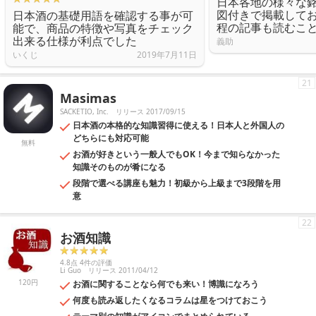
日本各地の様々な
図付きで掲載して
日本酒の基礎用語を確認する事が可
程の記事も読むこ
能で、商品の特徴や写真をチェック
出来る仕様が利点でした
義助
いくじ
2019年7月11日
21
Masimas
SACKETIO, Inc.
リリース 2017/09/15
日本酒の本格的な知識習得に使える！日本人と外国人の
どちらにも対応可能
無料
お酒が好きという一般人でもOK！今まで知らなかった
知識そのものが肴になる
段階で選べる講座も魅力！初級から上級まで3段階を用
意
22
お酒知識
4.8点 4件の評価
Li Guo
リリース 2011/04/12
120円
お酒に関することなら何でも来い！博識になろう
何度も読み返したくなるコラムは星をつけておこう