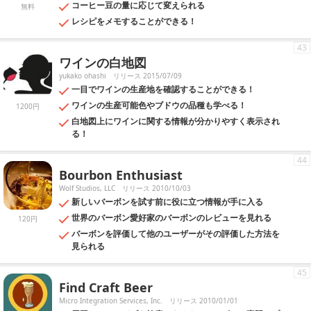
コーヒー豆の量に応じて変えられる
無料
レシピをメモすることができる！
43
ワインの白地図
yukako ohashi
リリース 2015/07/09
一目でワインの生産地を確認することができる！
ワインの生産可能色やブドウの品種も学べる！
1200円
白地図上にワインに関する情報が分かりやすく表示され
る！
44
Bourbon Enthusiast
Wolf Studios, LLC
リリース 2010/10/03
新しいバーボンを試す前に役に立つ情報が手に入る
世界のバーボン愛好家のバーボンのレビューを見れる
120円
バーボンを評価して他のユーザーがその評価した方法を
見られる
45
Find Craft Beer
Micro Integration Services, Inc.
リリース 2010/01/01