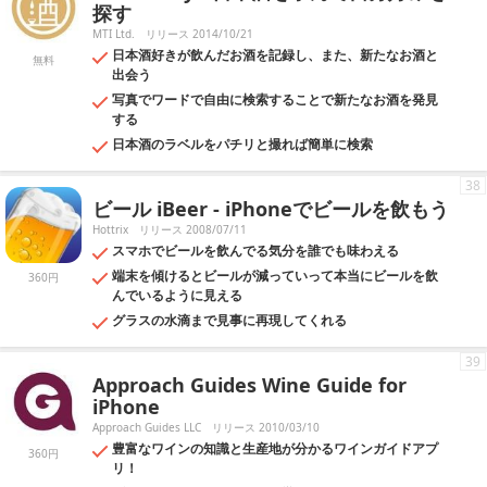
探す
MTI Ltd.
リリース 2014/10/21
日本酒好きが飲んだお酒を記録し、また、新たなお酒と
無料
出会う
写真でワードで自由に検索することで新たなお酒を発見
する
日本酒のラベルをパチリと撮れば簡単に検索
38
ビール iBeer - iPhoneでビールを飲もう
Hottrix
リリース 2008/07/11
スマホでビールを飲んでる気分を誰でも味わえる
端末を傾けるとビールが減っていって本当にビールを飲
360円
んでいるように見える
グラスの水滴まで見事に再現してくれる
39
Approach Guides Wine Guide for
iPhone
Approach Guides LLC
リリース 2010/03/10
豊富なワインの知識と生産地が分かるワインガイドアプ
360円
リ！