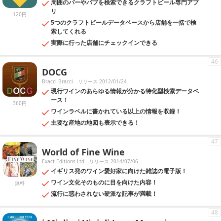
周囲のバーやパブを検索できるクラフトビール専門アプ
リ
120円
5つのクラフトビールデータベースから店舗を一括で検
索してくれる
実際に行った店舗にチェックインできる
46
DOCG
Bracci Bracci
リリース 2012/01/24
現行ワインのあらゆる情報が分かる特化型検索データベ
ース！
360円
ワインラベルに書かれている以上の情報を収録！
主要な産地の地図も表示できる！
47
World of Fine Wine
Exact Editions Ltd
リリース 2014/07/06
イギリス発のワイン愛好家に向けた雑誌の電子版！
ワイン文化そのものに目を向けた内容！
無料
流行に惑わされない硬派な記事が満載！
48