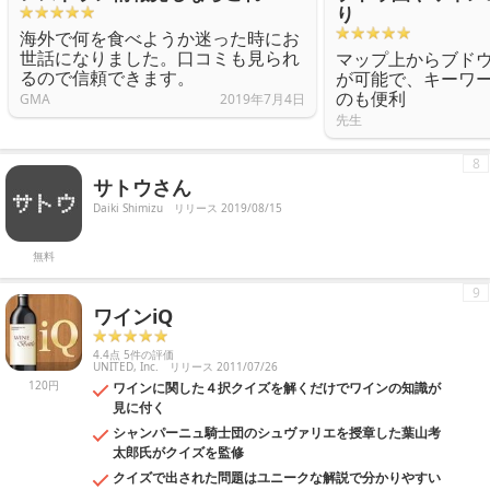
り
海外で何を食べようか迷った時にお
世話になりました。口コミも見られ
マップ上からブド
るので信頼できます。
が可能で、キーワ
のも便利
GMA
2019年7月4日
先生
8
サトウさん
Daiki Shimizu
リリース 2019/08/15
無料
9
ワインiQ
4.4点 5件の評価
UNITED, Inc.
リリース 2011/07/26
120円
ワインに関した４択クイズを解くだけでワインの知識が
見に付く
シャンパーニュ騎士団のシュヴァリエを授章した葉山考
太郎氏がクイズを監修
クイズで出された問題はユニークな解説で分かりやすい