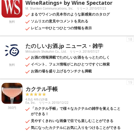
WineRatings+ by Wine Spectator
M. Shanken Communications, Inc.
リリース 2010/07/23
まるでワインの見本市のような新感覚のカタログ
ソムリエの意見やコメントを見れる
無料
レビューやひとつひとつの情報を表示
18
たのしいお酒.jp ニュース・雑学
Mitsubishi Shokuhin Co., Ltd.
リリース 2018/07/27
お酒の情報満載でたのしいお酒をもっとたのしく
イベント、フェス情報がこれひとつですぐに検索
無料
お酒の場を盛り上げるウンチクも満載
19
カクテル手帳
4.8点 4件の評価
Ea, Inc.
リリース 2010/12/22
360円
「カクテル手帳」で様々なカクテルの雑学を覚えること
ができる！
見やすくきれいな画像で目でも楽しむことができる
気になったカクテルにお気に入りをつけることができる