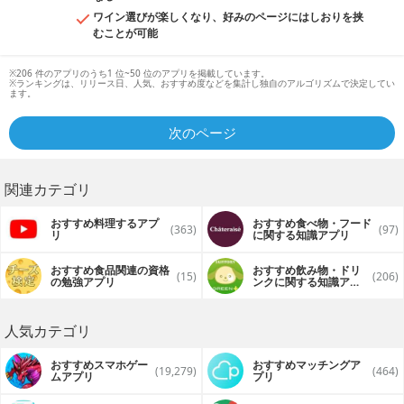
ワイン選びが楽しくなり、好みのページにはしおりを挟
むことが可能
※206 件のアプリのうち1 位~50 位のアプリを掲載しています。
※ランキングは、リリース日、人気、おすすめ度などを集計し独自のアルゴリズムで決定してい
ます。
次のページ
関連カテゴリ
おすすめ料理するアプ
おすすめ食べ物・フード
(363)
(97)
リ
に関する知識アプリ
おすすめ食品関連の資格
おすすめ飲み物・ドリ
(15)
(206)
の勉強アプリ
ンクに関する知識アプ
リ
人気カテゴリ
おすすめスマホゲー
おすすめマッチングア
(19,279)
(464)
ムアプリ
プリ