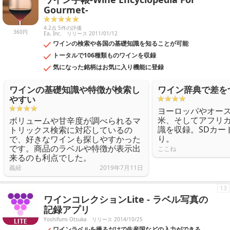
Gourmet-
4.2点 5件の評価
360円
Ea, Inc.
リリース 2011/01/12
ワインの検索や各国の基礎知識を知ることが可能
トータルで106種類ものワインを収録
気になった銘柄はお気に入り機能に登録
ワインの基礎知識や特徴が検索し
ワイン辞典で差を
やすい
ヨーロッパやオー
米、そしてアフリ
ボリュームや甘辛度が調べられるマ
識を収録。SDカー
トリックス検索に対応しているの
り。
で、好きなワインも探しやすかった
です。商品のラベルや特徴が表示出
ここね
来るのも利点でした。
義経
2019年7月11日
13
ワインコレクションLite - ラベル写真の
記録アプリ
Yoshifumi Otsuka
リリース 2014/10/25
ワインラベルを撮るだけで生産国などの入力ができる