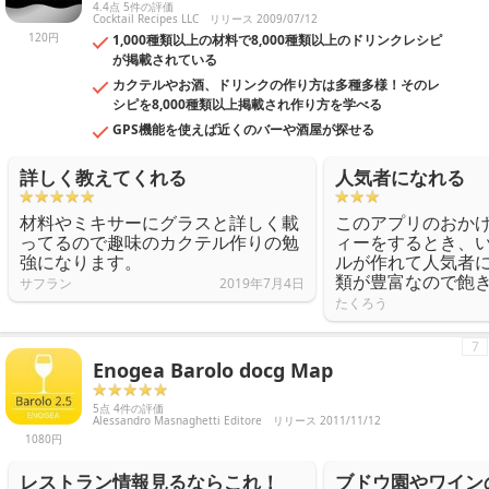
4.4点 5件の評価
Cocktail Recipes LLC
リリース 2009/07/12
120円
1,000種類以上の材料で8,000種類以上のドリンクレシピ
が掲載されている
カクテルやお酒、ドリンクの作り方は多種多様！そのレ
シピを8,000種類以上掲載され作り方を学べる
GPS機能を使えば近くのバーや酒屋が探せる
詳しく教えてくれる
人気者になれる
材料やミキサーにグラスと詳しく載
このアプリのおか
ってるので趣味のカクテル作りの勉
ィーをするとき、
強になります。
ルが作れて人気者
類が豊富なので飽
サフラン
2019年7月4日
たくろう
7
Enogea Barolo docg Map
5点 4件の評価
Alessandro Masnaghetti Editore
リリース 2011/11/12
1080円
レストラン情報見るならこれ！
ブドウ園やワイン