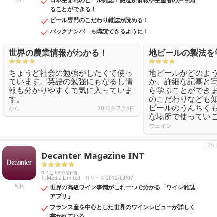
日本生まれのビール雑誌！醸造所情報や生産者の声を知
ることができる！
ビール専門のこだわり雑誌が読める！
バックナンバーも購読できるように！
世界の農業情報がわかる！
地ビールの製法を
ちょうど社会の勉強がしたくて使っ
地ビールがどのよ
ています。英語の勉強にもなるし情
か、詳細な記事と
報も分かりやすくて気に入っていま
ら学ぶことができ
す。
のこだわりなども
ビールのうんちく
から
2019年7月4日
な場所で使ってい
ウェイン
25
Decanter Magazine INT
4.2点 6件の評価
TI Media Limited
リリース 2012/03/07
無料
世界の高級ワイン事情がこれ一つで分かる「ワイン雑誌
アプリ」
フランス産を中心とした世界のワインレビューが詳しく
書かれている