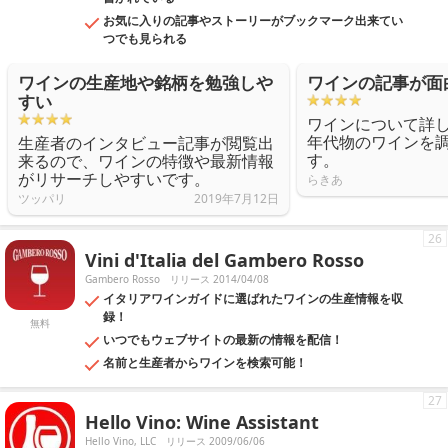
お気に入りの記事やストーリーがブックマーク出来てい
つでも見られる
ワインの生産地や銘柄を勉強しや
ワインの記事が面
すい
ワインについて詳
年代物のワインを
生産者のインタビュー記事が閲覧出
す。
来るので、ワインの特徴や最新情報
がリサーチしやすいです。
らきあ
ツッパリ
2019年7月12日
26
Vini d'Italia del Gambero Rosso
Gambero Rosso
リリース 2014/04/08
イタリアワインガイドに選ばれたワインの生産情報を収
録！
無料
いつでもウェブサイトの最新の情報を配信！
名前と生産者からワインを検索可能！
27
Hello Vino: Wine Assistant
Hello Vino, LLC
リリース 2009/06/06