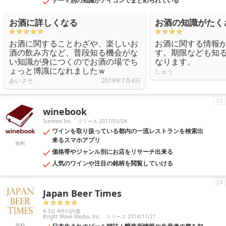
テーマ別の知識がアイコンでまとめられている
お酒に詳しくなる
お酒の知識がたく
お酒に関することわざや、楽しいお
お酒に関する情報
酒の飲み方など、普段知る機会がな
す。期限なども知
い知識が身につくのでお酒の場でち
なります。
ょっと博識になれましたｗ
しゅう
あいさそ
2019年7月4日
23
winebook
Scentee Inc.
リリース 2017/03/24
ワインを取り扱っている都内の一流レストランを検索出
来るスマホアプリ
無料
価格帯やジャンル別にお店をリサーチ出来る
人気のワインや注目の銘柄を閲覧していける
24
Japan Beer Times
4.3点 4件の評価
Bright Wave Media, Inc.
リリース 2014/11/21
無料