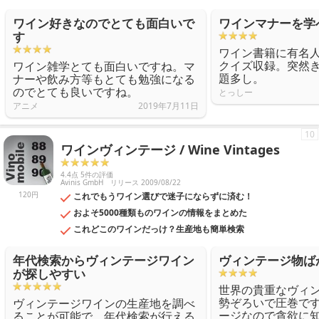
ワイン好きなのでとても面白いで
ワインマナーを学
す
ワイン書籍に有名
クイズ収録。突然
ワイン雑学とても面白いですね。マ
題多し。
ナーや飲み方等もとても勉強になる
のでとても良いですね。
とっしー
アニメ
2019年7月11日
10
ワインヴィンテージ / Wine Vintages
4.4点 5件の評価
Avinis GmbH
リリース 2009/08/22
120円
これでもうワイン選びで迷子にならずに済む！
およそ5000種類ものワインの情報をまとめた
これどこのワインだっけ？生産地も簡単検索
年代検索からヴィンテージワイン
ヴィンテージ物ば
が探しやすい
世界の貴重なヴィ
勢ぞろいで圧巻で
ヴィンテージワインの生産地を調べ
ージなので貪欲に
ることが可能で、年代検索が行える