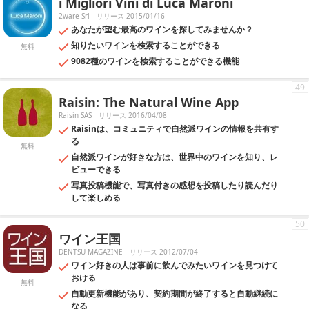
i Migliori Vini di Luca Maroni
2ware Srl
リリース 2015/01/16
あなたが望む最高のワインを探してみませんか？
知りたいワインを検索することができる
無料
9082種のワインを検索することができる機能
49
Raisin: The Natural Wine App
Raisin SAS
リリース 2016/04/08
Raisinは、コミュニティで自然派ワインの情報を共有す
る
無料
自然派ワインが好きな方は、世界中のワインを知り、レ
ビューできる
写真投稿機能で、写真付きの感想を投稿したり読んだり
して楽しめる
50
ワイン王国
DENTSU MAGAZINE
リリース 2012/07/04
ワイン好きの人は事前に飲んでみたいワインを見つけて
おける
無料
自動更新機能があり、契約期間が終了すると自動継続に
なる