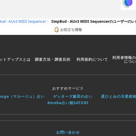
Bud - AUv3 MIDI Sequencer
StepBud - AUv3 MIDI Sequencerのユーザー
お役立ち情報
利用者情報の
ットアップスとは
調査方法・調査目的
利用規約について
につい
おすすめサービス
rouge（マルージュ）占い
ゲッターズ飯田の占い
星ひとみの天星術
Ameba占い館SATORI
お問い合わせ