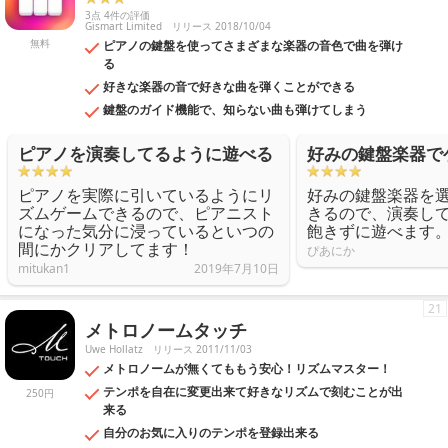
3点 4件の評価
Gismart Limited
リリース 2018/10/04
無料
ピアノの鍵盤を使ってさまざまな楽器の音色で曲を弾け
る
好きな楽器の音で好きな曲を弾くことができる
鍵盤のガイド機能で、知らない曲も弾けてしまう
ピアノを演奏してるように遊べる
好みの鍵盤楽器で
ピアノを実際に引いているようにリ
好みの鍵盤楽器を
ズムゲームできるので、ピアニスト
きるので、演奏し
になった気分に浸っているといつの
飽きずに遊べます
間にかクリアしてます！
ぴあにか
mitukan1
2019年7月10日
21
メトロノームタッチ
Uwe Hollatz
リリース 2011/11/03
メトロノームが無くてももう安心！リズムマスター！
テンポを自在に変更出来て好きなリズムで刻むことが出
250円
来る
自分のお気に入りのテンポを登録出来る