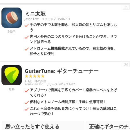
25
ミニ太鼓
Jason Lew
リリース 2015/07/01
手の平の中で太鼓を叩き、和太鼓の音とリズムを楽しも
う
240円
内円と外円の二つのサウンドを分けることができ、サウ
ンドは選べる
メトロノーム機能搭載されているので、和太鼓の演奏、
拍子とりに便利
26
GuitarTuna: ギターチューナー
4.3点 3件の評価
Yousician Ltd
リリース 2012/11/02
無料
アプリ一つで音楽を手広くカバー！楽器のレベルを上げ
てくれる！
便利なメトロノーム機能搭載！手軽に使用可能！
これから音楽を始める方にうってつけ！毎日の練習はこ
れ一つで安心！
思い立ったらすぐ使える
正確にギターのチ