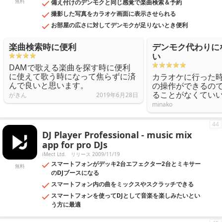
無料
備え付けのデンモクと同じ感覚で楽曲検索＆予約
撮影した写真をカラオケ画面に表示させられる
お部屋の広さに対してデンモクが足りないとき便利
楽曲検索時に便利
デンモク代わりに
い
DAMで歌える楽曲を探す時に便利
に使えて歌う時になって焦らずに済
カラオケに行った
んで良いと思います。
の操作ができるの
ることがなくてい
がきん
2019年6月28日
minako
44
DJ Player Professional - music mix
app for pro DJs
iMect Ltd.
リリース 2009/11/19
スマートフォンがデッキ2台エフェクター2台とミキサー
無料
のDJブースになる
スマートフォン内の曲をミックスやスクラッチできる
スマートフォンを使ってDJとして音楽を楽しみたいとい
う方に最適