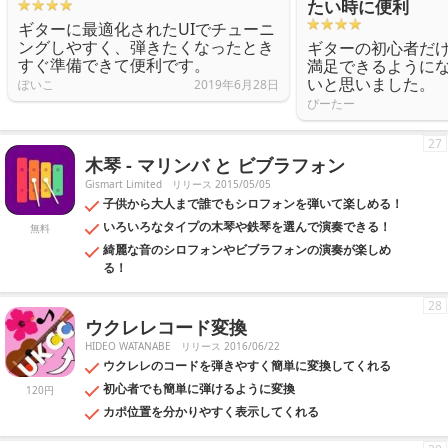
たい時に便利
ギターに最適化されたUIでチューニ
ングしやすく、弾きたくなったとき
ギターの初心者だ
すぐ準備できて便利です。
満足できるように
いと思いました。
ぽいこ
2019年6月28日
ぴーたー
27
木琴 - マリンバ と ビブラフォン
Gismart Limited
リリース 2015/05/05
子供から大人まで誰でもシロフォンを弾いて楽しめる！
いろいろなタイプの木琴や鉄琴を選んで演奏できる！
無料
綺麗な音のシロフォンやビブラフォンの演奏が楽しめ
る！
28
ウクレレコード変換
HIDEO WATANABE
リリース 2016/06/22
ウクレレのコードを弾きやすく簡単に変換してくれる
初心者でも簡単に弾けるように変換
120円
カポ位置を分かりやすく表示してくれる