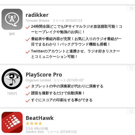
10
radikker
Tomoaki Shibata
リリース 2010/07/23
24時間全国どこでもIPサイマルラジオ放送聴取可能！コ
ーヒーブレイクや勉強のお供に！
無料
番組表や番組内容が充実！お気に入りのラジオ番組が一
目でまるわかり！バックグラウンド機能も搭載！
Twitterのアカウントと連携させ、ラジオ好きリスナー
とコミュニケーション可能！
11
PlayScore Pro
Organum Limited
リリース 2015/01/07
タブレットの中の演奏家が代わりに演奏する
譜面を撮影するだけで自動演奏！
1080円
すぐにスコアの印刷をする事ができる
12
BeatHawk
3.5点 4件の評価
Univers Sons
リリース 2015/01/22