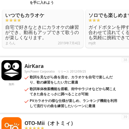
を手に入れよう
いつでもカラオケ
ソロでも楽しめま
自宅で好きなときにカラオケの練習
ガイドボタンを押
ができ、動画もアップできて歌うの
合わせて流れてく
が楽しくなります。
も気軽に挑戦でき
まろん
2019年7月4日
mjdt
38
AirKara
SyncPower Corporatio
リリース 2012/09/25
歌詞を見ながら曲を流せ、カラオケを自宅で楽しんだ
り、歌の練習をしたい方に最適
無料
歌詞単体検索機能を搭載、街中やラジオなどから聞こえ
てきた曲をとっさに調べることが可能
PVカラオケの様な仕様が楽しめ、ランキング機能を利用
して流行りの曲を練習したいシーンに最適
39
OTO-Mii（オトミィ）