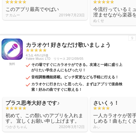
このアプリ最高でやばい
今流行っているミ
澄ませながら楽器
ナカムー
2019年7月23日
ぬくせ
9
カラオケ! 好きなだけ歌いましょう
4.5点 4件の評価
Yokee Music LTD
リリース 2012/09/05
無料
その場ですぐにカラオケができる。友達と一緒に盛り上
がりたい学生さんにもぴったり！
音程調整機能搭載。ピッチ変更なども手軽に行える！
カラオケに行きたいと思ったら、まずはアプリで楽曲検
索！好みの曲ですぐに歌える！
プラス思考大好きです♪
さいくぅ！
初めて、この類いのアプリを入れま
一人カラオケが苦
す。 宜しくお願い申し上げます。
しめる！曲もたく
つかさちゃん
2020年3月12日
みぃ