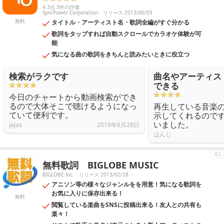
4.3点 3件の評価
SyncPower Corporation
リリース 2013/06/09
無料
タイトル・アーティスト名・歌詞全編がすぐ分かる
歌詞をタップすれば自動スクロールでカラオケ体験が可
能
気になる曲の歌詞をきちんと読みたいときに役立つ
検索がラクです
曲名やアーティス
できる
今日のチャートから動画検索ができ
るので大体そこで聴けるようになっ
再生している音楽
ていて便利です。
示してくれるので
いました。
jajas
2019年6月28日
はんじ
40
無料歌詞 BIGLOBE MUSIC
BIGLOBE Inc.
リリース 2013/02/28
アニソン等の様々なジャンルをを用意！気になる歌詞を
お気に入りに保存出来る！
無料
閲覧している楽曲をSNSに投稿出来る！友人との共有も
楽々！