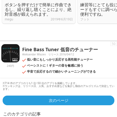
ボタンを押すだけで簡単に作曲でき
練習等にとても役
るし、繰り返し聴くことにより、絶
ードもすぐに調べ
対音感が鍛えられます。
便利ですね。
megu
2019年6月19日
フット
50
Fine Bass Tuner 低音のチューナー
Aleksandar Mlazev
リリース 2016/04/12
低い音にもしっかり反応する高性能チューナー
ベーシストに！ギターの音を敏感に拾う
240円
半音で反応するので細かいチューニングができる
※714 件のアプリのうち1 位~50 位のアプリを掲載しています。
※ランキングは、リリース日、人気、おすすめ度などを集計し独自のアルゴリズムで決定してい
ます。
次のページ
このカテゴリの記事