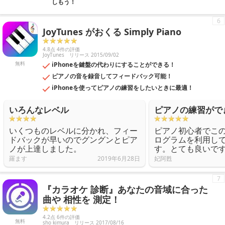
しもう！
6
JoyTunes がおくる Simply Piano
4.8点 4件の評価
JoyTunes
リリース 2015/09/02
無料
iPhoneを鍵盤の代わりにすることができる！
ピアノの音を録音してフィードバック可能！
iPhoneを使ってピアノの練習をしたいときに最適！
いろんなレベル
ピアノの練習がで
いくつものレベルに分かれ、フィー
ピアノ初心者でこ
ドバックが早いのでグングンとピア
ログラムを利用し
ノが上達しました。
す。とても良いで
羅ます
2019年6月28日
妃阿甦
7
『カラオケ 診断』あなたの音域に合った
曲や 相性を 測定！
4.2点 6件の評価
無料
sho kimura
リリース 2017/08/16