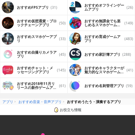
おすすめオフラインゲー
おすすめFPSアプリ
(31)
(26)
ムアプリ
おすすめ仮想通貨・ブロ
おすすめ無課金でも楽
(50)
(149)
ックチェーンアプリ
しめるスマホゲームア
プリ
おすすめスマホゲーアプ
おすすめ育成ゲームア
(33)
(483)
リ
プリ
おすすめ自撮りカメラア
(45)
おすすめ家計簿アプリ
(288)
プリ
おすすめチャット・メ
おすすめキャラクターが
(145)
(41)
ッセージングアプリ
魅力的なスマホゲームア
プリ
おすすめ2018年11月リ
(61)
おすすめ名刺管理アプリ
(59)
リースの新作ゲームアプ
リ
アプリ
おすすめ音楽・音声アプリ
おすすめうたう・演奏するアプリ
お役立ち情報