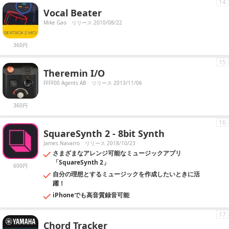
14
Vocal Beater
Mike Gao
リリース 2010/08/22
360円
15
Theremin I/O
FFFF00 Agents AB
リリース 2013/11/06
360円
16
SquareSynth 2 - 8bit Synth
James Navarro
リリース 2018/10/23
さまざまなアレンジ可能なミュージックアプリ
「SquareSynth 2」
600円
自分の理想とするミュージックを作成したいときに活
躍！
iPhoneでも高音質録音可能
17
Chord Tracker