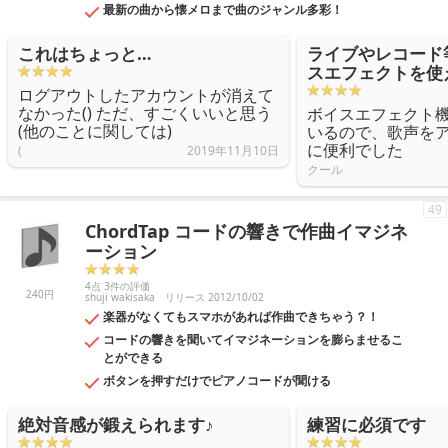
最新の曲から懐メロまで曲のジャンル多彩！
これはちょっと…
ライブやレコード
スエフェクトを使
ログアウトしたアカウントが消えて
なかった() ただ、すごくいいと思う
ボイスエフェクト
(他のことに関しては)
いるので、歌声を
に便利でした
(
2019年11月10日
クール
49
ChordTap コードの響きで作曲イマジネ
ーション
4点 3件の評価
240円
shuji wakisaka
リリース 2012/10/02
楽器がなくてもスマホがあれば作曲できちゃう？！
コードの響きを聞いてイマジネーションを膨らませるこ
とができる
ボタンを押すだけでピアノコードが聞ける
絶対音感が鍛えられます♪
練習に必須です