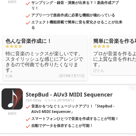
600円
サンプリング・録音・演奏が出来る？！楽曲作成アプ
リ！
アプリ一つで楽曲作成に必要な機能が備わっている
エフェクト機能搭載で簡単に音を変化させることが出来
る
色んな音楽作成に！
簡単に音楽を作る
特に音楽のミックスが楽しいです。
プロが音楽を作る
スタイリッシュな感じにアレンジで
に上質な音を作れ
きるので何曲でも作りたくなりま
す。
す。
びとん
だみ
2019年7月11日
13
StepBud - AUv3 MIDI Sequencer
Cem Olcay
リリース 2019/04/12
音楽かをつなぐミュージックアプリ！「StepBud -
AUv3 MIDI Sequencer」
600円
スマートフォンひとつで音楽を作成することが可能！
自動でデータを保存することが可能！