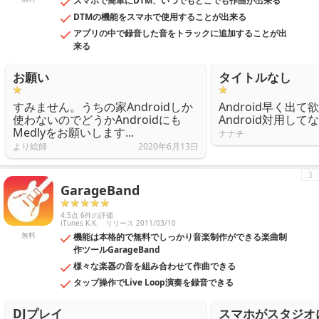
スマホで簡単にDTM、いつでもどこでも作曲が出来る
DTMの機能をスマホで使用することが出来る
アプリの中で録音した音をトラックに追加することが出
来る
お願い
タイトルなし
すみません。うちの家Androidしか
Android早く出て
使わないのでどうかAndroidにも
Android対用し
Medlyをお願いします...
ナナチ
より絵師
2020年6月13日
3
GarageBand
4.5点 6件の評価
iTunes K.K.
リリース 2011/03/10
無料
機能は本格的で無料でしっかり音楽制作ができる楽曲制
作ツールGarageBand
様々な楽器の音を組み合わせて作曲できる
タップ操作でLive Loop演奏を録音できる
DJプレイ
スマホがスタジオ