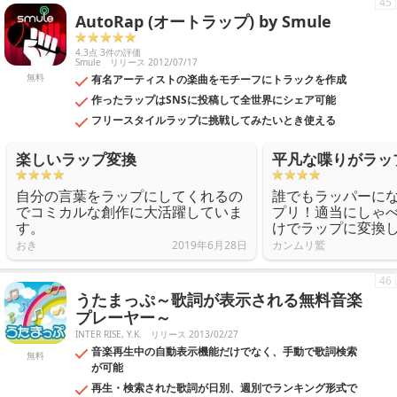
45
AutoRap (オートラップ) by Smule
4.3点 3件の評価
Smule
リリース 2012/07/17
無料
有名アーティストの楽曲をモチーフにトラックを作成
作ったラップはSNSに投稿して全世界にシェア可能
フリースタイルラップに挑戦してみたいとき使える
楽しいラップ変換
平凡な喋りがラッ
自分の言葉をラップにしてくれるの
誰でもラッパーに
でコミカルな創作に大活躍していま
プリ！適当にしゃ
す。
けでラップに変換
おき
2019年6月28日
カンムリ鷲
46
うたまっぷ～歌詞が表示される無料音楽
プレーヤー～
INTER RISE, Y.K.
リリース 2013/02/27
音楽再生中の自動表示機能だけでなく、手動で歌詞検索
無料
が可能
再生・検索された歌詞が日別、週別でランキング形式で