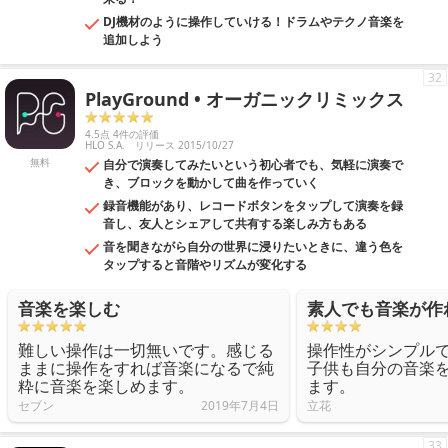
DJ機材のように操作していける！ドラムやテクノ音楽を
追加しよう
32
PlayGround • オーガニックリミックス
4.5点 4件の評価
HLO S.A.
リリース 2015/10/27
無料
自分で演奏してみたいという初心者でも、気軽に演奏で
き、ブロックを動かして曲を作っていく
録音機能があり、レコードボタンをタップして演奏を録
音し、友人とシェアして共有する楽しみ方もある
音を聞きながら自分の世界に浸りたいときに、違う色を
タップすると音階やリズムが変化する
音楽を楽しむ
素人でも音楽が作
難しい操作は一切無いです。感じる
操作性がシンプル
ままに操作をすれば音楽になるで純
子供も自分の音楽
粋に音楽を楽しめます。
ます。
セブン
2019年7月4日
立花
33