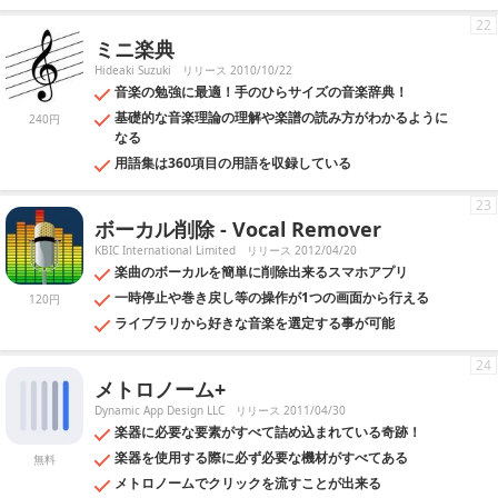
22
ミニ楽典
Hideaki Suzuki
リリース 2010/10/22
音楽の勉強に最適！手のひらサイズの音楽辞典！
基礎的な音楽理論の理解や楽譜の読み方がわかるように
240円
なる
用語集は360項目の用語を収録している
23
ボーカル削除 - Vocal Remover
KBIC International Limited
リリース 2012/04/20
楽曲のボーカルを簡単に削除出来るスマホアプリ
一時停止や巻き戻し等の操作が1つの画面から行える
120円
ライブラリから好きな音楽を選定する事が可能
24
メトロノーム+
Dynamic App Design LLC
リリース 2011/04/30
楽器に必要な要素がすべて詰め込まれている奇跡！
楽器を使用する際に必ず必要な機材がすべてある
無料
メトロノームでクリックを流すことが出来る