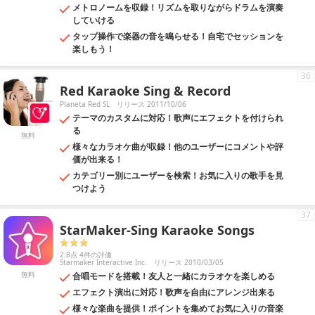
メトロノームを収録！リズムを取りながらドラムを演奏
していける
タップ操作で楽器の音を鳴らせる！自宅でセッションを
楽しもう！
36
Red Karaoke Sing & Record
Planeta Red SL
リリース 2011/10/06
テーマのカスタムに対応！歌声にエフェクトを付けられ
る
無料
様々なカラオケ曲が収録！他のユーザーにコメントや評
価が出来る！
カテゴリー別にユーザーを検索！お気に入りの歌手を見
つけよう
37
StarMaker-Sing Karaoke Songs
2.8点 4件の評価
Starmaker Interactive Inc.
リリース 2010/03/05
無料
合唱モードを搭載！友人と一緒にカラオケを楽しめる
エフェクト演出に対応！歌声を自由にアレンジ出来る
様々な楽曲を提供！ポイントを集めてお気に入りの音楽