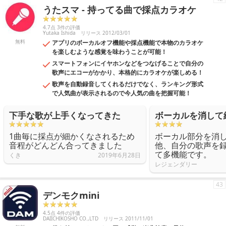
うたスマ - 持ってる曲で採点カラオケ
4.7点 3件の評価
Yutaka Ishida
リリース 2012/03/01
無料
アプリのボーカルオフ機能や採点機能で本物のカラオケ
を楽しむような感覚を味わうことが可能！
スマートフォンにイヤホンなどをつなげることで自分の
歌声にエコーがかかり、本格的にカラオケが楽しめる！
歌声を自動録音してくれるだけでなく、ランキング形式
で人気曲が表示されるので今人気の曲を把握可能！
下手な歌が上手くなってきた
ボーカルを消して
1曲毎に採点が細かくなされるため
ボーカル部分を消
音程がどんどん合ってきました
他、自分の歌声を
て多機能です。
くき
2019年6月28日
レジェンダリー
43
デンモクmini
4.5点 4件の評価
DAIICHIKOSHO CO.,LTD
リリース 2011/11/01