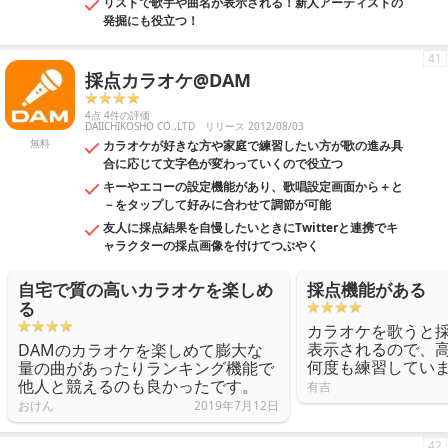
リストで歌手や曲名が表示される！新人アーティストの
発掘にも役立つ！
41
採点カラオケ@DAM
4点 4件の評価
DAIICHIKOSHO CO.,LTD
リリース 2012/08/03
無料
カラオケが好きな方や家庭で練習したい方が歌の進み具
合に応じて文字色が変わっていくので役立つ
キーやエコーの設定機能があり、歌唱設定画面から＋と
－をタップして好みに合わせて調節が可能
友人に採点結果を自慢したいときにTwitterと連携でキ
ャラクターの採点画像を付けてつぶやく
自宅で質の高いカラオケを楽しめ
採点機能がある
る
カラオケを歌うと
表示されるので、
DAMのカラオケを楽しめて膨大な
何度も練習してい
量の曲があったりランキング機能で
他人と競えるのも良かったです。
有吉
おけん
2019年7月12日
42