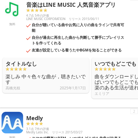
音楽はLINE MUSIC 人気音楽アプリ
リは一部無料・有料版を含みます。
4.7点 5件の評価
LINE MUSIC CORPORATION
リリース 2015/06/11
無料
自分が聴いている曲やお気に入りの曲をラインで共有可
能
自分が過去に再生した曲から判断して勝手にプレイリス
トを作ってくれる
友達が設定している着うたやBGMを知ることができる
タイトルなし
いつでもどこでも
楽しみ 中々色々な曲が，聴きたいで
曲をダウンロード
す
ばいつでもどこで
楽のある生活が送
高橋光枝
2025年1月17日
エミリア
2
Medly
3.1点 7件の評価
Medly Labs Inc.
リリース 2015/03/27
無料