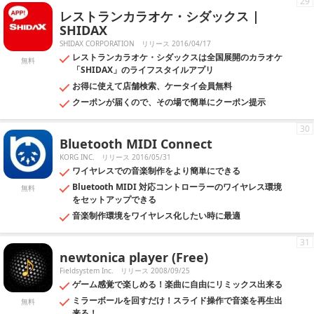
29
レストランカラオケ・シダックス |
SHIDAX
SHIDAX CORPORATION
リリース 2016/04/17
レストランカラオケ・シダックスは全国展開のカラオケ
無料
「SHIDAX」のライフスタイルアプリ
お得に使えて店舗検索、ケータイ会員無料
クーポンが届くので、その場で簡単にクーポン提示
30
Bluetooth MIDI Connect
KORG INC.
リリース 2016/05/31
ワイヤレスでの音楽制作をより簡単にできる
Bluetooth MIDI 対応コントローラーのワイヤレス環境
無料
をセットアップできる
音楽制作環境をワイヤレス化したい時に最適
31
newtonica player (Free)
Fieldsystem Inc.
リリース 2008/09/25
ゲーム感覚で楽しめる！楽曲に自由にリミックス出来る
ミラーボールを回すだけ！スライド操作で音楽を再生出
無料
来る！