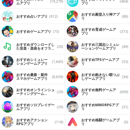
(19,279)
(464)
ムアプリ
プリ
おすすめ殿堂入り神アプ
おすすめ占いアプリ
(912)
(86)
リ
おすすめ育成ゲームア
おすすめゲームアプリ
(75)
(373)
プリ
おすすめダウンロードし
おすすめ三国志シミュレ
(20)
(49)
た音楽・楽曲をオフライ
ーションゲームアプリ
ンで再生するアプリ
おすすめシミュレー
おすすめTPSゲームアプ
(1,645)
(53)
ションゲームアプリ
リ
おすすめ最新・新作
おすすめ飽きない暇つぶ
(8,639)
(34)
スマホゲームアプリ
しゲームアプリ
おすすめオンラインシュ
おすすめ無料ゲームア
(29)
(609)
ーティングゲーム
プリ
（FPS・TPS）アプリ
おすすめソロプレイゲー
おすすめ MMORPGアプ
(29)
(31)
ムアプリ
リ
おすすめアクション
おすすめ格闘ゲームアプ
(119)
(0)
RPGアプリ
リ