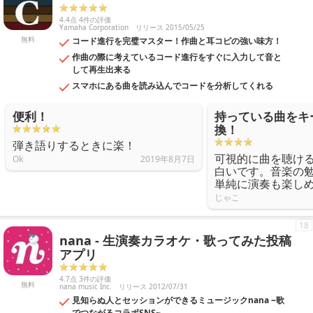
4.4点 4件の評価
Yamaha Corporation
リリース 2015/05/25
無料
コード進行を完璧マスター！作曲と耳コピの強い味方！
作曲の際に考えているコード進行をすぐに入力して音と
して再生出来る
スマホにある曲を読み込んでコードを分析してくれる
便利！
持っている曲をキ
換！
弾き語りするときに楽！
可視的に曲を聴け
Ok
2019年8月7日
白いです。音楽の
単純に演奏も楽し
じゃこ
18
nana - 生演奏カラオケ・歌ってみた投稿
アプリ
4.7点 3件の評価
無料
nana music Inc.
リリース 2012/07/31
見知らぬ人とセッションができるミュージックnana ~歌
でつながるコラボSNS~