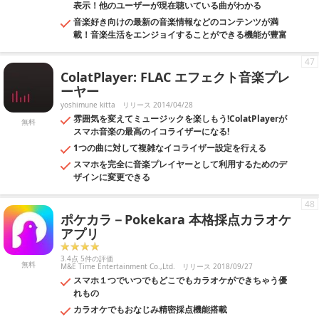
表示！他のユーザーが現在聴いている曲がわかる
音楽好き向けの最新の音楽情報などのコンテンツが満
載！音楽生活をエンジョイすることができる機能が豊富
47
ColatPlayer: FLAC エフェクト音楽プレ
ーヤー
yoshimune kitta
リリース 2014/04/28
雰囲気を変えてミュージックを楽しもう!ColatPlayerが
無料
スマホ音楽の最高のイコライザーになる!
1つの曲に対して複雑なイコライザー設定を行える
スマホを完全に音楽プレイヤーとして利用するためのデ
ザインに変更できる
48
ポケカラ－Pokekara 本格採点カラオケ
アプリ
3.4点 5件の評価
無料
M&E Time Entertainment Co.,Ltd.
リリース 2018/09/27
スマホ１つでいつでもどこでもカラオケができちゃう優
れもの
カラオケでもおなじみ精密採点機能搭載