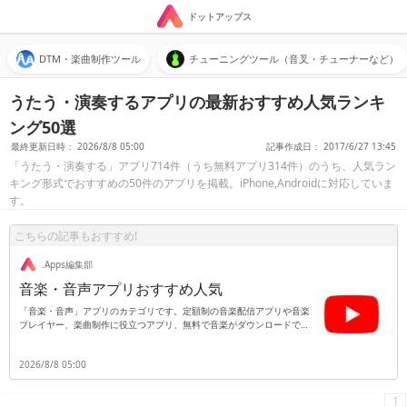
ドットアップス
DTM・楽曲制作ツール
チューニングツール（音叉・チューナーなど）
うたう・演奏するアプリの最新おすすめ人気ランキ
ング50選
最終更新日時： 2026/8/8 05:00
記事作成日： 2017/6/27 13:45
「うたう・演奏する」アプリ714件（うち無料アプリ314件）のうち、人気ラン
キング形式でおすすめの50件のアプリを掲載。iPhone,Androidに対応していま
す。
こちらの記事もおすすめ!
.Apps編集部
音楽・音声アプリおすすめ人気
「音楽・音声」アプリのカテゴリです。定額制の音楽配信アプリや音楽
プレイヤー、楽曲制作に役立つアプリ、無料で音楽がダウンロードでき
るアプリなどがあります。他にも録音に役立つアプリやヒーリングミュ
ージックなどの癒しを提供してくれる音楽、ユーザーが鼻歌を発した
2026/8/8 05:00
り、入店したショップで流れているバックミュージックを理解し、以降
にはその楽曲が何なのかを正確に探り当ててくれるアプリや、気になる
歌詞の詳細を教えてくれるアプリなどがあります。ぜひご紹介する「音
1
楽・音声」アプリをダウンロードしてみてくださいね。※紹介中のアプ