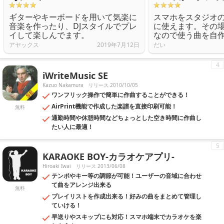
ギターやキーボードを用いて気楽に
スマホをスタジオ
音楽を作ったり、DJスタイルでプレ
に使えます。その
イして楽しんでます。
なので使う曲を自
アヤックス
2019年7月12日
だい
4
iWriteMusic SE
Kazuo Nakamura
リリース 2010/10/05
ワンフリック操作で簡単に作曲することができる！
AirPrint機能で作成した楽譜を直接印刷可能！
無料
通勤時間や休憩時間などちょっとした空き時間に作曲し
たい人に最適！
5
KARAOKE BOY-カラオケアプリ-
Hiroaki Iwai
リリース 2013/06/08
テンポやキー等の調節が可能！ユーザーの音域に合わせ
て曲をアレンジ出来る
無料
プレイリストを作成出来る！好みの曲をまとめて管理し
ていける！
早送りやスキップにも対応！スマホ端末でカラオケを楽