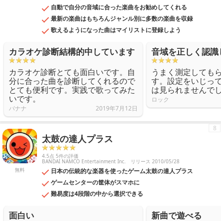
自動で自分の音域に合った楽曲をお勧めしてくれる
最新の楽曲はもちろんジャンル別に多数の楽曲を収録
歌えるようになった曲はマイリストに登録しよう
カラオケ診断結構的中しています
音域を正しく認識
カラオケ診断とても面白いです。自
うまく測定しても
分に合った曲を診断してくれるので
す。設定をいじっ
とても便利です。実践で歌ってみた
は見られませんで
いです。
ロック
バナナ
2019年7月12日
8
太鼓の達人プラス
4.5点 5件の評価
BANDAI NAMCO Entertainment Inc.
リリース 2010/05/28
無料
日本の伝統的な楽器を使ったゲーム太鼓の達人プラス
ゲームセンターの筐体がスマホに
難易度は4段階の中から選択できる
面白い
新曲で遊べる