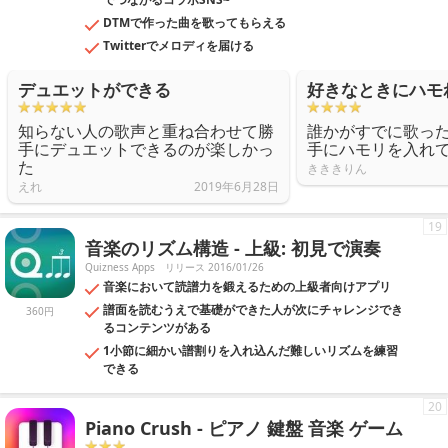
DTMで作った曲を歌ってもらえる
Twitterでメロディを届ける
デュエットができる
好きなときにハモ
知らない人の歌声と重ね合わせて勝
誰かがすでに歌っ
手にデュエットできるのが楽しかっ
手にハモリを入れ
た
きききりん
えれ
2019年6月28日
19
音楽のリズム構造 - 上級: 初見で演奏
Quizness Apps
リリース 2016/01/26
音楽において読譜力を鍛えるための上級者向けアプリ
譜面を読むうえで基礎ができた人が次にチャレンジでき
360円
るコンテンツがある
1小節に細かい譜割りを入れ込んだ難しいリズムを練習
できる
20
Piano Crush - ピアノ 鍵盤 音楽 ゲーム