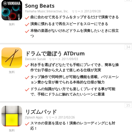
Song Beats
Yamaha Music Interactive, Inc.
リリース 2012/09/28
曲に合わせて光るドラムをタップするだけで演奏できる
演奏に慣れるまで再生スピードをスローにできる
無料
本物の楽器がないけれどドラムを演奏したいときに役立
つ
34
ドラムで遊ぼう ATDrum
Daisuke Suzuki
リリース 2011/09/03
利き手を選ばずどなたでも手軽にプレイでき、簡単な操
作でお子様から大人まで楽しめる仕様が充実
無料
タップ操作で同時押しが可能な機能を搭載、バリエーシ
ョン豊かな音が奏でられる本格的な仕様が魅力
ドラムの知識がない方でも楽しくプレイする事が可能
で、手軽にドラムに触れてみたいシーンに最適
35
リズムパッド
JSplash Apps
リリース 2012/02/26
スマホの音楽を流せる！演奏のレコーディングにも対
応！
無料