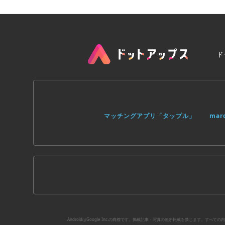
ド
マッチングアプリ「タップル」
ma
AndroidはGoogle Inc.の商標です。掲載記事・写真の無断転載を禁じます。す