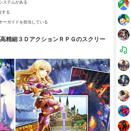
システムがある
在する
ヤーガイドを担当している
- 高精細３ＤアクションＲＰＧのスクリー