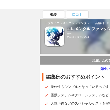
概要
口コミ
アプリ「エレメンタル ファンタジー - 高精細
エレメンタル ファンタジ
無料
更新日：2021/6/23
現在、この
類似
編集部のおすすめポイント
操作性もシンプルとなっているのです
霊獣システムやクローンシステムな
人気声優などのスペシャルゲストも登