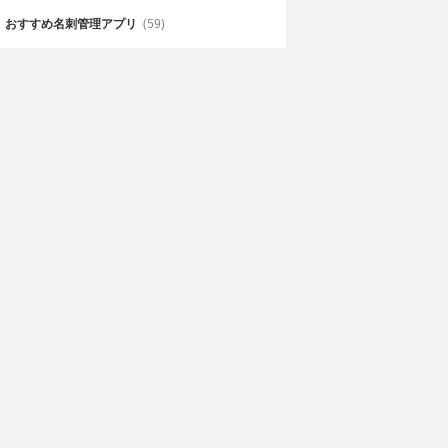
おすすめ名刺管理アプリ
(59)
ターコレクト
ドラゴンプロジェク
ト
-ENTERTAINMENT K.K.
無料
COLOPL, Inc.