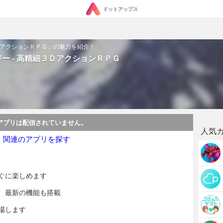
ドットアップス
３ＤアクションＲＰＧ」の魅力を紹介！
ー - 高精細３ＤアクションＲＰＧ
アプリは配信されていません。
人気
・関連のアプリを探す
ぐに楽しめます
ど、最新の機能も搭載
場します