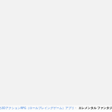
ド式バトルの採
敵とのバトルでは大型モンスター
りやすくゲーム
も出現します
め3DアクションRPG（ロールプレイングゲーム）アプリ
エレメンタル ファンタジ