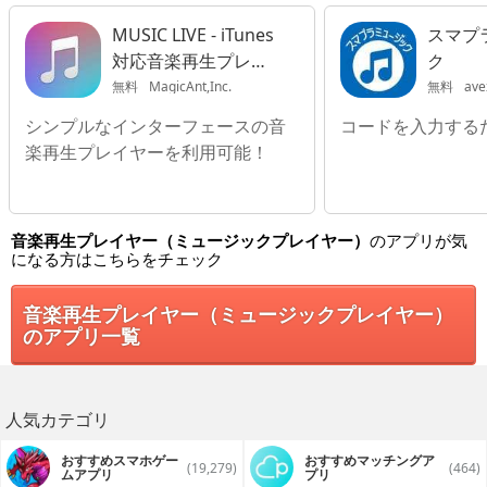
MUSIC LIVE - iTunes
スマプ
対応音楽再生プレイ
ク
ヤー
無料
MagicAnt,Inc.
無料
avex 
シンプルなインターフェースの音
コードを入力する
楽再生プレイヤーを利用可能！
音楽再生プレイヤー（ミュージックプレイヤー）
のアプリが気
になる方はこちらをチェック
音楽再生プレイヤー（ミュージックプレイヤー）
のアプリ一覧
人気カテゴリ
おすすめスマホゲー
おすすめマッチングア
(19,279)
(464)
ムアプリ
プリ