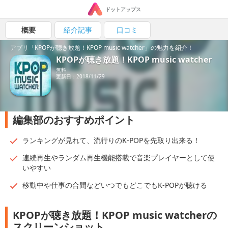
ドットアップス
概要
紹介記事
口コミ
アプリ「KPOPが聴き放題！KPOP music watcher」の魅力を紹介！
KPOPが聴き放題！KPOP music watcher
無料
更新日：2018/11/29
編集部のおすすめポイント
ランキングが見れて、流行りのK-POPを先取り出来る！
連続再生やランダム再生機能搭載で音楽プレイヤーとして使
いやすい
移動中や仕事の合間などいつでもどこでもK-POPが聴ける
KPOPが聴き放題！KPOP music watcherの
スクリーンショット