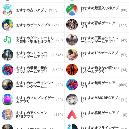
おすすめ殿堂入り神アプ
おすすめ占いアプリ
(912)
(86)
リ
おすすめ育成ゲームア
おすすめゲームアプリ
(75)
(373)
プリ
おすすめダウンロードし
おすすめ三国志シミュレ
(20)
(49)
た音楽・楽曲をオフライ
ーションゲームアプリ
ンで再生するアプリ
おすすめシミュレー
おすすめTPSゲームアプ
(1,645)
(53)
ションゲームアプリ
リ
おすすめ最新・新作
おすすめ飽きない暇つぶ
(8,639)
(34)
スマホゲームアプリ
しゲームアプリ
おすすめオンラインシュ
おすすめ無料ゲームア
(29)
(609)
ーティングゲーム
プリ
（FPS・TPS）アプリ
おすすめソロプレイゲー
おすすめ MMORPGアプ
(29)
(31)
ムアプリ
リ
おすすめアクション
おすすめ格闘ゲームアプ
(119)
(0)
RPGアプリ
リ
おすすめオフラインゲー