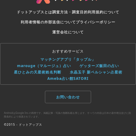
ドットアップスとは
調査方法・調査目的
利用規約について
利用者情報の外部送信について
プライバシーポリシー
運営会社について
おすすめサービス
マッチングアプリ「タップル」
marouge（マルージュ）占い
ゲッターズ飯田の占い
星ひとみの天星術姓名判断
水晶玉子 新ペルシャン占星術
Ameba占い館SATORI
お問い合わせ
AndroidはGoogle Inc.の商標です。掲載記事・写真の無断転載を禁じます。すべての内容は日本の著作権法並びに国
際条約により保護されています。
©2015 - ドットアップス