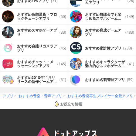
おすすめFPSアプリ
(31)
(26)
ムアプリ
おすすめ仮想通貨・ブロ
おすすめ無課金でも楽
(50)
(149)
ックチェーンアプリ
しめるスマホゲームア
プリ
おすすめスマホゲーアプ
おすすめ育成ゲームア
(33)
(483)
リ
プリ
おすすめ自撮りカメラア
(45)
おすすめ家計簿アプリ
(288)
プリ
おすすめチャット・メ
おすすめキャラクターが
(145)
(41)
ッセージングアプリ
魅力的なスマホゲームア
プリ
おすすめ2018年11月リ
(61)
おすすめ名刺管理アプリ
(59)
リースの新作ゲームアプ
リ
アプリ
おすすめ音楽・音声アプリ
おすすめ音楽再生プレイヤー全般アプリ
お役立ち情報