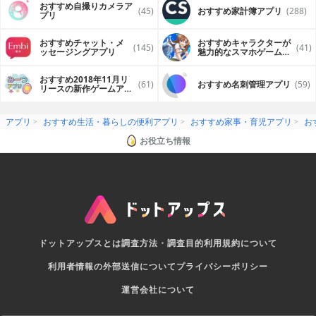
おすすめ自撮りカメラア
(45)
おすすめ家計簿アプリ
(288)
プリ
おすすめチャット・メ
おすすめキャラクターが
(145)
(41)
ッセージングアプリ
魅力的なスマホゲームア
プリ
おすすめ2018年11月リ
(61)
おすすめ名刺管理アプリ
(59)
リースの新作ゲームアプ
リ
アプリ
おすすめ生活・暮らしの便利アプリ
おすすめ家事・育児アプリ
お
お役立ち情報
ドットアップスとは
調査方法・調査目的
利用規約について
利用者情報の外部送信について
プライバシーポリシー
運営会社について