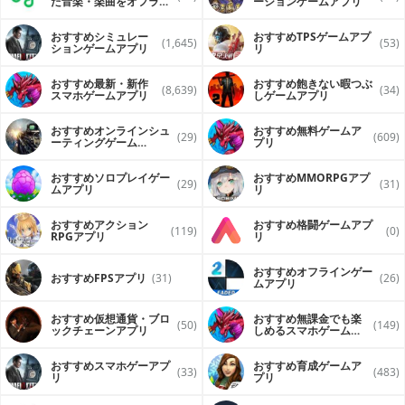
た音楽・楽曲をオフライ
ーションゲームアプリ
ンで再生するアプリ
おすすめシミュレー
おすすめTPSゲームアプ
(1,645)
(53)
ションゲームアプリ
リ
おすすめ最新・新作
おすすめ飽きない暇つぶ
(8,639)
(34)
スマホゲームアプリ
しゲームアプリ
おすすめオンラインシュ
おすすめ無料ゲームア
(29)
(609)
ーティングゲーム
プリ
（FPS・TPS）アプリ
おすすめソロプレイゲー
おすすめ MMORPGアプ
(29)
(31)
ムアプリ
リ
おすすめアクション
おすすめ格闘ゲームアプ
(119)
(0)
RPGアプリ
リ
おすすめオフラインゲー
おすすめFPSアプリ
(31)
(26)
ムアプリ
おすすめ仮想通貨・ブロ
おすすめ無課金でも楽
(50)
(149)
ックチェーンアプリ
しめるスマホゲームア
プリ
おすすめスマホゲーアプ
おすすめ育成ゲームア
(33)
(483)
リ
プリ