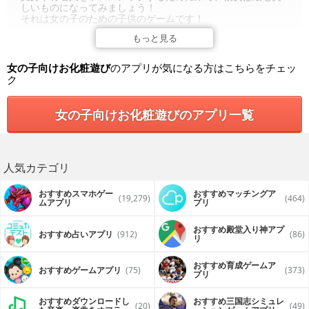
しいものになってみましょう！
それは女の子のための子供のゲームです！
もっと見る
女の子向けお化粧遊び
のアプリが気になる方はこちらをチェッ
ク
女の子向けお化粧遊びのアプリ一覧
人気カテゴリ
おすすめスマホゲー
おすすめマッチングア
(19,279)
(464)
ムアプリ
プリ
おすすめ殿堂入り神アプ
おすすめ占いアプリ
(912)
(86)
リ
おすすめ育成ゲームア
おすすめゲームアプリ
(75)
(373)
プリ
おすすめダウンロードし
おすすめ三国志シミュレ
(20)
(49)