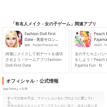
「有名人メイク - 女の子ゲーム」関連アプリ
Fashion Doll First
Peach 
Date - 美容サロン女
Pajama
の子お化粧ゲーム
Ads
無料
Pocket Princess Inc
360円
T
綺麗にメイクして初デートを成功
女の子たちとパジ
させよう！ゲームアプリFashion
をしよう！Peach & 
Doll First Date
Pajama Fun - N
オフィシャル・公式情報
App Storeより引用
すべての女の子は、ファッションセレブのように愛してい
る。
変身や有名人をドレスアップするために来て、彼女は最も美