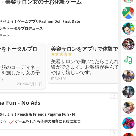
t Date - 美容サロン女の子お化粧ゲーム
ゲームアプリFashion Doll First Date
ンをトータルプロデュース
ネート
ンをトータルプロ
美容サロンをアプリで体験できる。
美容サロンで働いてたらこんな感じな
験ができます。お客様が喜んで綺麗に
洋服のコーディネー
やはり嬉しいです。
クを施したり女の子
す。
mitukan1
2019年7月11日
2
a Fun - No Ads
each & Friends Pajama Fun - N
よう
ゲームをしたら子供の知育にも役に立つ
3