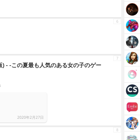
6
7
) - -この夏最も人気のある女の子のゲー
5
2020年2月27日
8