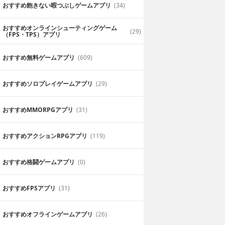
おすすめ飽きない暇つぶしゲームアプリ
(34)
おすすめオンラインシューティングゲーム
(29)
（FPS・TPS）アプリ
おすすめ無料ゲームアプリ
(609)
化粧品を使ってアバターが変身させら
おすすめソロプレイゲームアプリ
(29)
ます。実際の化粧
様々な化粧品やアイテムが用意されてい
も多いので楽しん
見た目を可愛らしくアレンジ出来るのも
おすすめ MMORPGアプリ
(31)
リンス
2019年6月28日
おすすめアクションRPGアプリ
(119)
おすすめ格闘ゲームアプリ
(0)
おすすめFPSアプリ
(31)
おすすめオフラインゲームアプリ
(26)