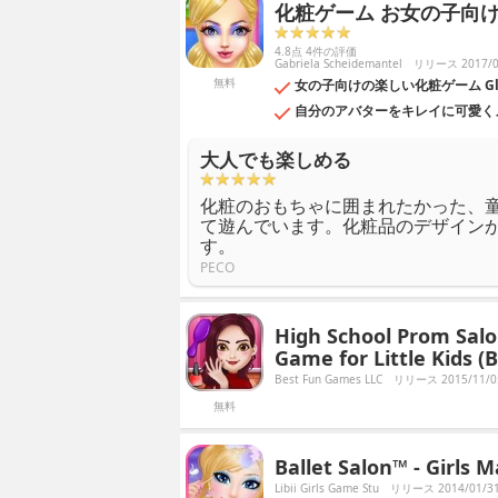
化粧ゲーム お女の子向け
4.8点 4件の評価
Gabriela Scheidemantel
リリース 2017/0
無料
女の子向けの楽しい化粧ゲーム Gla
自分のアバターをキレイに可愛く
大人でも楽しめる
化粧のおもちゃに囲まれたかった、
て遊んでいます。化粧品のデザイン
す。
PECO
High School Prom Sal
Game for Little Kids (B
Best Fun Games LLC
リリース 2015/11/0
無料
Ballet Salon™ - Girl
Libii Girls Game Stu
リリース 2014/01/3