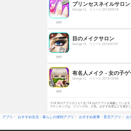
プリンセスネイルサロン 
George CL
リリース 2013/09/18
無料
目のメイクサロン
George CL
リリース 2014/01/01
無料
有名人メイク - 女の子
George CL
リリース 2013/10/08
無料
※14 件のアプリのうち1 位~14 位のアプリを掲載しています
※ランキングは、リリース日、人気、おすすめ度などを集計
アプリ
おすすめ生活・暮らしの便利アプリ
おすすめ家事・育児アプリ
お