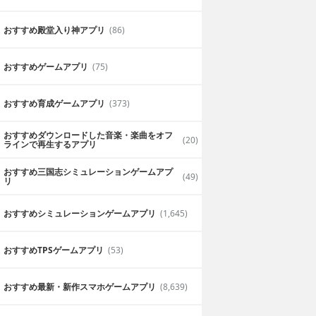
おすすめ殿堂入り神アプリ
(86)
おすすめゲームアプリ
(75)
おすすめ育成ゲームアプリ
(373)
おしゃれ好き、バービー好きの女子に
おすすめダウンロードした音楽・楽曲をオフ
(20)
のかという疑似体
スキンケア、メイク、ファッションをト
ラインで再生するアプリ
なるとゲームでも
ースし綺麗にメイクして初デートを成功
で、こんなゲーム今までなかったので楽
おすすめ三国志シミュレーションゲームアプ
(49)
います。
リ
2019年7月10日
しんぞう
おすすめシミュレーションゲームアプリ
(1,645)
おすすめTPSゲームアプリ
(53)
おすすめ最新・新作スマホゲームアプリ
(8,639)