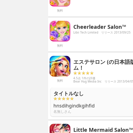
無料
Cheerleader Salon™
Libii Tech Limited
リリース 2013/09/25
無料
エステサロン (の日本語版
ム！
4.5点 1件の評価
無料
Bear Hug Media Inc
リリース 2013/04/0
タイトルなし
hnsdihgindkgihfid
名無しさん
Little Mermaid Salon™