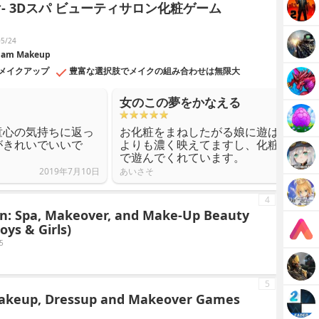
- 3Dスパ ビューティサロン化粧ゲーム
5/24
m Makeup
メイクアップ
豊富な選択肢でメイクの組み合わせは無限大
女のこの夢をかなえる
童心の気持ちに返っ
お化粧をまねしたがる娘に遊ばせてい
がきれいでいいで
よりも濃く映えてますし、化粧品の数
で遊んでくれています。
2019年7月10日
あいさそ
4
on: Spa, Makeover, and Make-Up Beauty
oys & Girls)
5
5
s Makeup, Dressup and Makeover Games
1