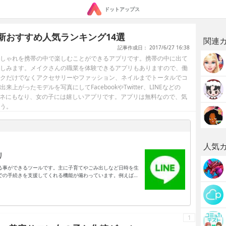
ドットアップス
新おすすめ人気ランキング14選
関連
記事作成日： 2017/6/27 16:38
しゃれを携帯の中で楽しむことができるアプリです。携帯の中に出て
しみます。メイクさんの職業を体験できるアプリもありますので、働
クだけでなくアクセサリーやファッション、ネイルまでトータルでコ
がったモデルを写真にしてFacebookやTwitter、LINEなどの
タネにもなり、女の子には嬉しいアプリです。アプリは無料なので、気
う。
人気
リ
る事ができるツールです。主に子育てやごみ出しなど日時を生
での手続きを支援してくれる機能が備わっています。例えば福
口での証明書の発行などが求められる事も多いです。それでア
口手続きを、Webで行える状態になります。手続き内容によっ
で実行できる事もあります。ですから日常生活に関わる手続き
ードしておくと良いでしょう。
1