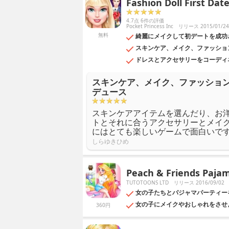
Fashion Doll Firs
4.7点 6件の評価
Pocket Princess Inc
リリース 2015/01/24
無料
綺麗にメイクして初デートを成功させよう！
スキンケア、メイク、ファッショ
ドレスとアクセサリーをコーディ
スキンケア、メイク、ファッショ
デュース
スキンケアアイテムを選んだり、お
トとそれに合うアクセサリーとメイ
にはとても楽しいゲームで面白いで
しらゆきひめ
Peach & Friends Pajam
TUTOTOONS LTD
リリース 2016/09/02
女の子たちとパジャマパーティーをしよう！P
女の子にメイクやおしゃれをさせ
360円