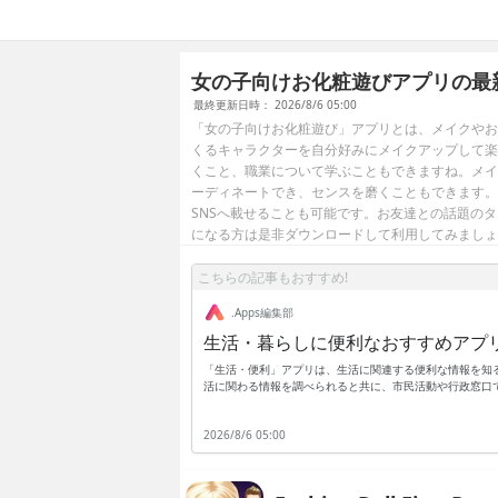
女の子向けお化粧遊びアプリの最
最終更新日時： 2026/8/6 05:00
「女の子向けお化粧遊び」アプリとは、メイクやお
くるキャラクターを自分好みにメイクアップして楽
くこと、職業について学ぶこともできますね。メイ
ーディネートでき、センスを磨くこともできます。出来上
SNSへ載せることも可能です。お友達との話題の
になる方は是非ダウンロードして利用してみましょ
こちらの記事もおすすめ!
.Apps編集部
生活・暮らしに便利なおすすめアプ
「生活・便利」アプリは、生活に関連する便利な情報を知
活に関わる情報を調べられると共に、市民活動や行政窓口
祉に関わる行政手続きなどを行いたい事もありますが、窓
プリで無料の登録を行っておくと、生活に関わる様々な窓
2026/8/6 05:00
ては、わざわざ役所の窓口まで行かなくても、アプリだけ
を、できるだけ便利にしたい時などは、アプリをダウンロ