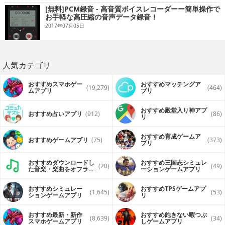
[無料]PCM録音 - 高音質ボイスレコーダーー簡単操作で
お手軽な高圧縮の音声データ録音！
2017年07月05日
人気カテゴリ
おすすめスマホゲー
おすすめマッチングア
(19,279)
(464)
ムアプリ
プリ
おすすめ殿堂入り神アプ
おすすめ占いアプリ
(912)
(86)
リ
おすすめ育成ゲームア
おすすめゲームアプリ
(75)
(373)
プリ
おすすめダウンロードし
おすすめ三国志シミュレ
(20)
(49)
た音楽・楽曲をオフライ
ーションゲームアプリ
ンで再生するアプリ
おすすめシミュレー
おすすめTPSゲームアプ
(1,645)
(53)
ションゲームアプリ
リ
おすすめ最新・新作
おすすめ飽きない暇つぶ
(8,639)
(34)
スマホゲームアプリ
しゲームアプリ