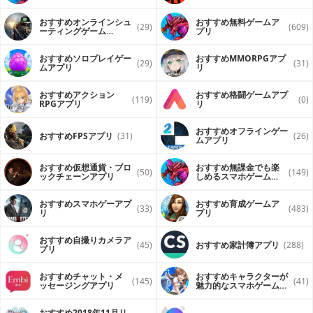
おすすめオンラインシュ
おすすめ無料ゲームア
(29)
(609)
ーティングゲーム
プリ
（FPS・TPS）アプリ
おすすめソロプレイゲー
おすすめ MMORPGアプ
(29)
(31)
ムアプリ
リ
おすすめアクション
おすすめ格闘ゲームアプ
(119)
(0)
RPGアプリ
リ
おすすめオフラインゲー
おすすめFPSアプリ
(31)
(26)
ムアプリ
おすすめ仮想通貨・ブロ
おすすめ無課金でも楽
(50)
(149)
ックチェーンアプリ
しめるスマホゲームア
プリ
おすすめスマホゲーアプ
おすすめ育成ゲームア
(33)
(483)
リ
プリ
おすすめ自撮りカメラア
(45)
おすすめ家計簿アプリ
(288)
プリ
おすすめチャット・メ
おすすめキャラクターが
(145)
(41)
ッセージングアプリ
魅力的なスマホゲームア
プリ
おすすめ2018年11月リ