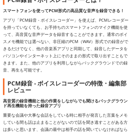
スマートフォンを使ってPCM形式の高品質な音声を録音できる！
アプリ「PCM録音 - ボイスレコーダー」を使えば、PCMレコーダー
を持っていなくても、お手持ちのスマートフォンのマイク機能を使
って、高音質な音声データを録音することができます。通常のボイ
スメモ機能では選べない、非圧縮のPCM（WAV）形式での録音がで
きるだけでなく、他の音楽系アプリと同期して、録音したデータを
パソコンやインターネット上にそのままの形式で取り出すこともで
きます。また、他のアプリを利用しながらバックグラウンドでの録
音、再生も可能です。
PCM録音 - ボイスレコーダーの特徴・編集部
レビュー
高音質の録音機能と他の作業をしながらでも聞けるバックグラウン
ド再生機能を持った録音アプリ
重要な会議や大事な会話をしている時に相手が発言した言葉をメモ
している間も話は止まることがないので話を聞き逃すことがある方
は多いと思います、会議の最中は相手の話を聞いていなければなら