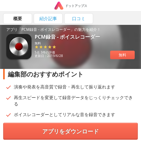
ドットアップス
概要
紹介記事
口コミ
アプリ「PCM録音 - ボイスレコーダー」の魅力を紹介！
PCM録音 - ボイスレコーダー
無料
5点 3件の評価
無料
更新日：2019/6/28
編集部のおすすめポイント
演奏や発表を高音質で録音・再生して振り返れます
再生スピードを変更して録音データをじっくりチェックでき
る
ボイスレコーダーとしてリアルな音を録音できます
アプリをダウンロード