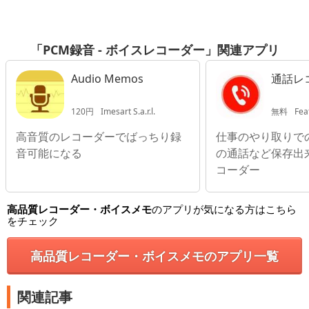
「PCM録音 - ボイスレコーダー」関連アプリ
Audio Memos
通話レコ
120円
Imesart S.a.r.l.
無料
Fea
高音質のレコーダーでばっちり録
仕事のやり取りで
音可能になる
の通話など保存出
コーダー
高品質レコーダー・ボイスメモ
のアプリが気になる方はこちら
をチェック
高品質レコーダー・ボイスメモのアプリ一覧
関連記事