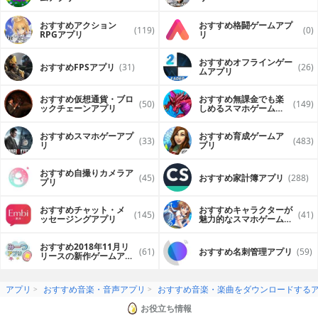
おすすめアクション
おすすめ格闘ゲームアプ
(119)
(0)
RPGアプリ
リ
おすすめオフラインゲー
おすすめFPSアプリ
(31)
(26)
ムアプリ
おすすめ仮想通貨・ブロ
おすすめ無課金でも楽
(50)
(149)
ックチェーンアプリ
しめるスマホゲームア
プリ
おすすめスマホゲーアプ
おすすめ育成ゲームア
(33)
(483)
リ
プリ
おすすめ自撮りカメラア
(45)
おすすめ家計簿アプリ
(288)
プリ
おすすめチャット・メ
おすすめキャラクターが
(145)
(41)
ッセージングアプリ
魅力的なスマホゲームア
プリ
おすすめ2018年11月リ
(61)
おすすめ名刺管理アプリ
(59)
リースの新作ゲームアプ
リ
アプリ
おすすめ音楽・音声アプリ
おすすめ音楽・楽曲をダウンロードする
お役立ち情報