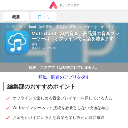
ドットアップス
概要
口コミ
アプリ「Multicloud - 無料音楽、高品質の音楽プレーヤーは、オフラインで音楽を聴きます」の魅力を紹介！
Multicloud - 無料音楽、高品質の音楽プレ
ーヤーは、オフラインで音楽を聴きます
無料
更新日：2019/7/4
現在、このアプリは配信されていません。
類似・関連のアプリを探す
編集部のおすすめポイント
オフラインで楽しめる音楽プレイヤーを探している人に
Wi-fiやインターネット接続を必要としない快適な再生
お金をかけずにいろんな音楽を楽しみたい時に最適