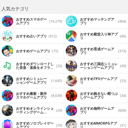
人気カテゴリ
おすすめスマホゲー
おすすめマッチングア
(19,279)
(464)
ムアプリ
プリ
おすすめ殿堂入り神アプ
おすすめ占いアプリ
(912)
(86)
リ
おすすめ育成ゲームア
おすすめゲームアプリ
(75)
(373)
プリ
おすすめダウンロードし
おすすめ三国志シミュレ
(20)
(49)
た音楽・楽曲をオフライ
ーションゲームアプリ
ンで再生するアプリ
おすすめシミュレー
おすすめTPSゲームアプ
(1,645)
(53)
ションゲームアプリ
リ
おすすめ最新・新作
おすすめ飽きない暇つぶ
(8,639)
(34)
スマホゲームアプリ
しゲームアプリ
おすすめオンラインシュ
おすすめ無料ゲームア
(29)
(609)
ーティングゲーム
プリ
（FPS・TPS）アプリ
おすすめソロプレイゲー
おすすめ MMORPGアプ
(29)
(31)
ムアプリ
リ