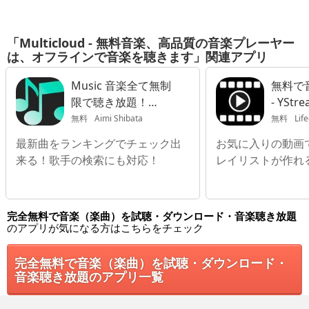
「Multicloud - 無料音楽、高品質の音楽プレーヤー
は、オフラインで音楽を聴きます」関連アプリ
Music 音楽全て無制
無料で
限で聴き放題！
- YStre
SuperMusic
無料
Aimi Shibata
無料
Lif
最新曲をランキングでチェック出
お気に入りの動画
来る！歌手の検索にも対応！
レイリストが作れ
完全無料で音楽（楽曲）を試聴・ダウンロード・音楽聴き放題
のアプリが気になる方はこちらをチェック
完全無料で音楽（楽曲）を試聴・ダウンロード・
音楽聴き放題のアプリ一覧