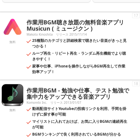
17
作業用BGM聴き放題の無料音楽アプリ
Musicun ( ミュージクン )
Makoto Kinoshita
リリース 2015/11/14
25種類のカテゴリと詳細検索で聴きたい音楽がきっと見
無料
つかる！
ループ再生・リピート再生・ランダム再生機能でより聴
きやすく！
家事や仕事、iPhoneを操作しながらBGM再生して作業
効率アップ！
18
作業用BGM - 勉強や仕事、テスト勉強で
集中力をアップできる音楽アプリ
Komorebi Inc.
リリース 2013/01/07
動画配信サイトYoutubeの投稿リンクを利用、手間を掛
無料
けずに探す事が可能
マイリストに入れておけば、お気に入りBGMの連続再生
が可能
BGMランキングで良く利用されているBGMが分かる