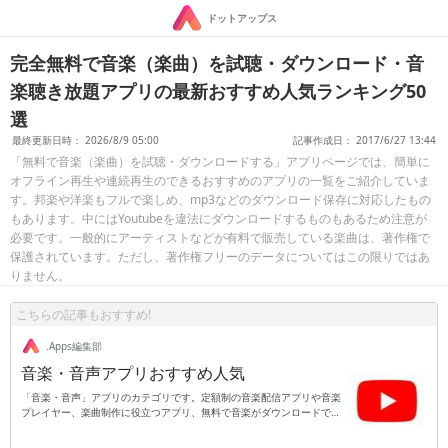
ドットアップス
完全無料で音楽（楽曲）を試聴・ダウンロード・音
楽聴き放題アプリの最新おすすめ人気ランキング50
選
最終更新日時： 2026/8/9 05:00
記事作成日： 2017/6/27 13:44
「無料で音楽（楽曲）を試聴・ダウンロードする」アプリページでは、簡単に
オフライン再生や連続再生のできるおすすめのアプリの一覧をご紹介していま
す。邦楽や洋楽もフルで楽しめ、mp3などのダウンロード保存に対応したもの
もあります。中にはYoutubeを違法にダウンロードするものもあるため注意が
必要です。一般的にアーティストなどが有料で販売している楽曲は、著作権で
保護されています。ただし、著作権フリーのデータについてはこの限りではあ
りません。
こちらの記事もおすすめ!
.Apps編集部
音楽・音声アプリおすすめ人気
「音楽・音声」アプリのカテゴリです。定額制の音楽配信アプリや音楽
プレイヤー、楽曲制作に役立つアプリ、無料で音楽がダウンロードでき
るアプリなどがあります。他にも録音に役立つアプリやヒーリングミュ
ージックなどの癒しを提供してくれる音楽、ユーザーが鼻歌を発した