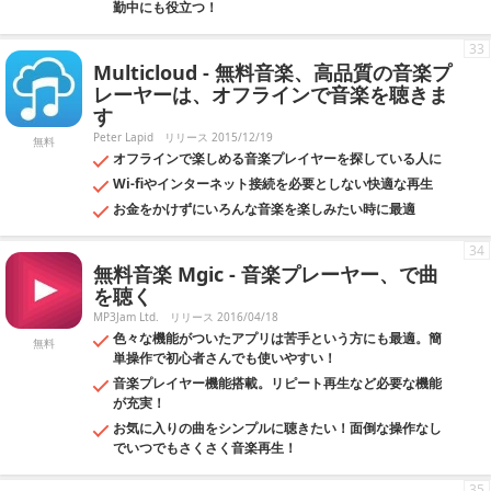
勤中にも役立つ！
33
Multicloud - 無料音楽、高品質の音楽プ
レーヤーは、オフラインで音楽を聴きま
す
Peter Lapid
リリース 2015/12/19
無料
オフラインで楽しめる音楽プレイヤーを探している人に
Wi-fiやインターネット接続を必要としない快適な再生
お金をかけずにいろんな音楽を楽しみたい時に最適
34
無料音楽 Mgic - 音楽プレーヤー、で曲
を聴く
MP3Jam Ltd.
リリース 2016/04/18
色々な機能がついたアプリは苦手という方にも最適。簡
無料
単操作で初心者さんでも使いやすい！
音楽プレイヤー機能搭載。リピート再生など必要な機能
が充実！
お気に入りの曲をシンプルに聴きたい！面倒な操作なし
でいつでもさくさく音楽再生！
35