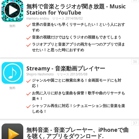
無料で音楽とラジオが聞き放題 - Music
Station for YouTube
mamoru endou
リリース 2014/06/02
世界の音楽をいち早くリサーチしたい！という人におす
無料
すめ
音楽の視聴だけではなくラジオの視聴もできてしまう
ラジオアプリと音楽アプリの両方を一つのアプリで済ま
せたい！と​思った時におすすめ
36
Streamy - 音楽動画プレイヤー
Shojiro Hashimoto
リリース 2013/05/08
ジャンルや国ごとに検索出来る！全画面モードにも対
応！
無料
お気に入りに好きな楽曲を保管！歌手や曲のリサーチも
楽々！
シャッフル再生に対応！シチュエーション別に音楽を楽
しめる！
37
無料音楽 - 音楽プレーヤー、iPhoneで曲
を聴く, アプリをダウンロード.