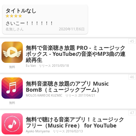
タイトルなし
さいこー！！！！！！
名無しさん
2020年11月6日
45
無料で音楽聴き放題 PRO - ミュージック
ボックス - YouTubeの音楽やMP3曲の連
続再生
Eu Van
リリース 2015/05/18
無料
46
無料音楽聴き放題のアプリ Music
BomB（ミュージックブーム）
MOLOS KAWECKI KUZMIC
リリース 2017/04/21
無料
47
無料で聴ける音楽アプリ！ミュージック
フリー（Music Free） for YouTube
Ayako Moriyama
リリース 2016/02/13