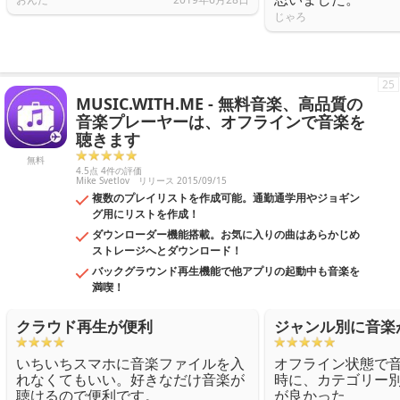
じゃろ
25
MUSIC.WITH.ME - 無料音楽、高品質の
音楽プレーヤーは、オフラインで音楽を
聴きます
無料
4.5点 4件の評価
Mike Svetlov
リリース 2015/09/15
複数のプレイリストを作成可能。通勤通学用やジョギン
グ用にリストを作成！
ダウンローダー機能搭載。お気に入りの曲はあらかじめ
ストレージへとダウンロード！
バックグラウンド再生機能で他アプリの起動中も音楽を
満喫！
クラウド再生が便利
ジャンル別に音楽
いちいちスマホに音楽ファイルを入
オフライン状態で
れなくてもいい。好きなだけ音楽が
時に、カテゴリー
聴けるので便利です。
が良かった