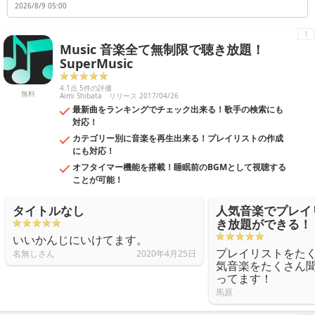
2026/8/9 05:00
り、入店したショップで流れているバックミュージックを理解し、以降
にはその楽曲が何なのかを正確に探り当ててくれるアプリや、気になる
歌詞の詳細を教えてくれるアプリなどがあります。ぜひご紹介する「音
1
楽・音声」アプリをダウンロードしてみてくださいね。※紹介中のアプ
Music 音楽全て無制限で聴き放題！
リは一部無料・有料版を含みます。
SuperMusic
4.1点 5件の評価
無料
Aimi Shibata
リリース 2017/04/26
最新曲をランキングでチェック出来る！歌手の検索にも
対応！
カテゴリー別に音楽を再生出来る！プレイリストの作成
にも対応！
オフタイマー機能を搭載！睡眠前のBGMとして視聴する
ことが可能！
タイトルなし
人気音楽でプレイ
き放題ができる！
いいかんじにいけてます。
プレイリストをた
名無しさん
2020年4月25日
気音楽をたくさん
ってます！
馬原