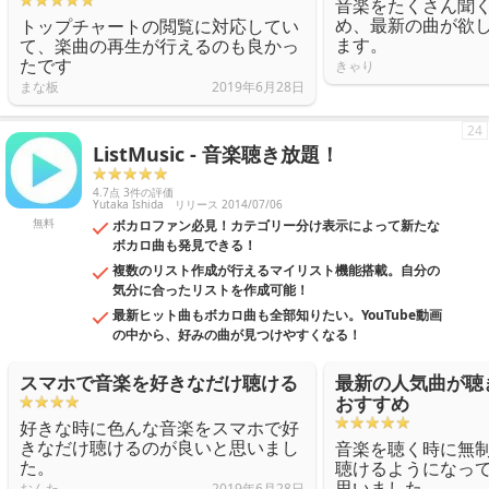
音楽をたくさん聞
め、最新の曲が欲
トップチャートの閲覧に対応してい
ます。
て、楽曲の再生が行えるのも良かっ
たです
きゃり
まな板
2019年6月28日
24
ListMusic - 音楽聴き放題！
4.7点 3件の評価
Yutaka Ishida
リリース 2014/07/06
無料
ボカロファン必見！カテゴリー分け表示によって新たな
ボカロ曲も発見できる！
複数のリスト作成が行えるマイリスト機能搭載。自分の
気分に合ったリストを作成可能！
最新ヒット曲もボカロ曲も全部知りたい。YouTube動画
の中から、好みの曲が見つけやすくなる！
スマホで音楽を好きなだけ聴ける
最新の人気曲が聴
おすすめ
好きな時に色んな音楽をスマホで好
きなだけ聴けるのが良いと思いまし
音楽を聴く時に無
た。
聴けるようになっ
思いました。
おんた
2019年6月28日