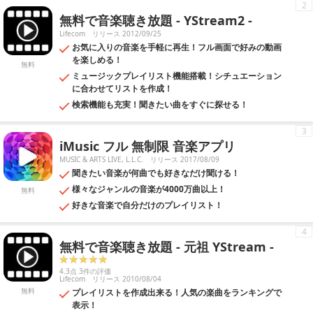
2
無料で音楽聴き放題 - YStream2 -
Lifecom
リリース 2012/09/25
お気に入りの音楽を手軽に再生！フル画面で好みの動画
を楽しめる！
無料
ミュージックプレイリスト機能搭載！シチュエーション
に合わせてリストを作成！
検索機能も充実！聞きたい曲をすぐに探せる！
3
iMusic フル 無制限 音楽アプリ
MUSIC & ARTS LIVE, L.L.C.
リリース 2017/08/09
聞きたい音楽が何曲でも好きなだけ聞ける！
様々なジャンルの音楽が4000万曲以上！
無料
好きな音楽で自分だけのプレイリスト！
4
無料で音楽聴き放題 - 元祖 YStream -
4.3点 3件の評価
Lifecom
リリース 2010/08/04
無料
プレイリストを作成出来る！人気の楽曲をランキングで
表示！