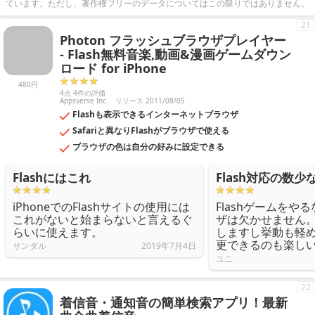
ています。ただし、著作権フリーのデータについてはこの限りではありません。
21
Photon フラッシュブラウザプレイヤー
- Flash無料音楽,動画&漫画ゲームダウン
ロード for iPhone
480円
4点 4件の評価
Appsverse Inc.
リリース 2011/08/05
Flashも表示できるインターネットブラウザ
Safariと異なりFlashがブラウザで使える
ブラウザの色は自分の好みに設定できる
Flashにはこれ
Flash対応の数
iPhoneでのFlashサイトの使用には
Flashゲームをや
これがないと始まらないと言えるぐ
ザは欠かせません
らいに使えます。
しますし挙動も軽
更できるのも楽し
サンダル
2019年7月4日
ユニ
22
着信音・通知音の簡単検索アプリ！最新