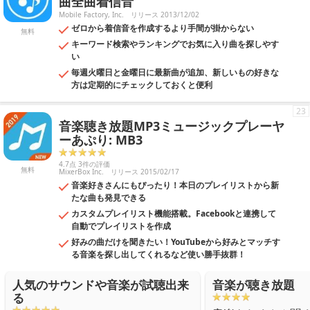
曲全曲着信音
Mobile Factory, Inc.
リリース 2013/12/02
ゼロから着信音を作成するより手間が掛からない
無料
キーワード検索やランキングでお気に入り曲を探しやす
い
毎週火曜日と金曜日に最新曲が追加、新しいもの好きな
方は定期的にチェックしておくと便利
23
音楽聴き放題MP3ミュージックプレーヤ
ーあぷり: MB3
4.7点 3件の評価
無料
MixerBox Inc.
リリース 2015/02/17
音楽好きさんにもぴったり！本日のプレイリストから新
たな曲も発見できる
カスタムプレイリスト機能搭載。Facebookと連携して
自動でプレイリストを作成
好みの曲だけを聞きたい！YouTubeから好みとマッチす
る音楽を探し出してくれるなど使い勝手抜群！
人気のサウンドや音楽が試聴出来
音楽が聴き放題
る