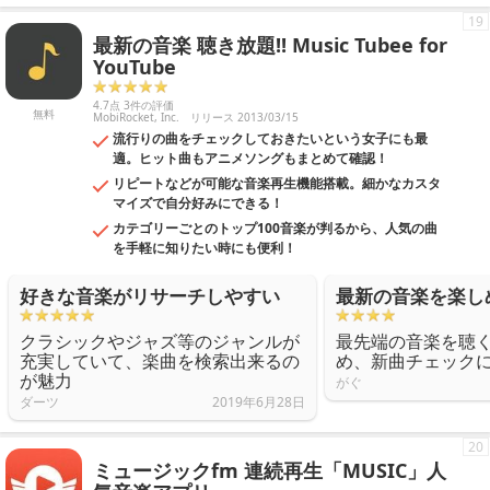
19
最新の音楽 聴き放題!! Music Tubee for
YouTube
4.7点 3件の評価
無料
MobiRocket, Inc.
リリース 2013/03/15
流行りの曲をチェックしておきたいという女子にも最
適。ヒット曲もアニメソングもまとめて確認！
リピートなどが可能な音楽再生機能搭載。細かなカスタ
マイズで自分好みにできる！
カテゴリーごとのトップ100音楽が判るから、人気の曲
を手軽に知りたい時にも便利！
好きな音楽がリサーチしやすい
最新の音楽を楽し
クラシックやジャズ等のジャンルが
最先端の音楽を聴
充実していて、楽曲を検索出来るの
め、新曲チェック
が魅力
がぐ
ダーツ
2019年6月28日
20
ミュージックfm 連続再生「MUSIC」人