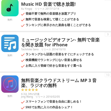
Music HD 音楽で聴き放題!
Xu Yingqi
リリース 2017/12/14
登録不要で無料の音楽聴き放題アプリ
無料で音楽を検索して聴くことができる
無料
ランキングに表示された楽曲を聴くことができる
9
ミュージックビデオファン- 無料で音楽
を聞き放題 for iPhone
Tachihiko Sano
リリース 2014/10/10
ランキングから話題の音楽をすぐにチェックできる
無料
検索機能でランキングにない音楽も探せる
お気に入り登録で好きな音楽をすぐ選べる
10
無料音楽クラウドストリーム MP 3 音
楽、ラジオの無料
4.3点 3件の評価
無料
Jing Wang
リリース 2016/02/05
スマートフォンで音楽を自由に楽しめる！
SNSでお気に入りの作品をシェア！