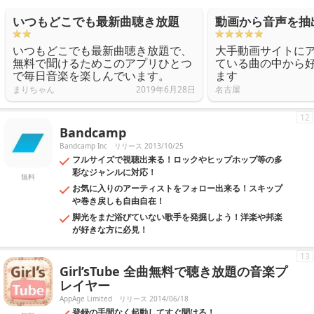
いつもどこでも最新曲聴き放題
動画から音声を抽
いつもどこでも最新曲聴き放題で、
大手動画サイトに
無料で聞けるためこのアプリひとつ
ている曲の中から
で毎日音楽を楽しんでいます。
ます
まりちゃん
2019年6月28日
名古屋
12
Bandcamp
Bandcamp Inc
リリース 2013/10/25
フルサイズで視聴出来る！ロックやヒップホップ等の多
彩なジャンルに対応！
無料
お気に入りのアーティストをフォロー出来る！スキップ
や巻き戻しも自由自在！
脚光をまだ浴びていない歌手を発掘しよう！洋楽や邦楽
が好きな方に必見！
13
Girl’sTube 全曲無料で聴き放題の音楽プ
レイヤー
AppAge Limited
リリース 2014/06/18
登録の手間なく起動してすぐ聞ける！