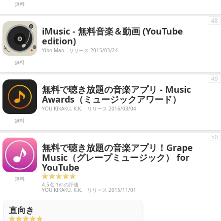
無料
48
iMusic - 無料音楽＆動画 (YouTube
edition)
Yibo Mao
リリース 2015/03/24
無料
49
無料で聴き放題の音楽アプリ - Music
Awards（ミュージックアワード）
YOU KIKAKU, K.K.
リリース 2016/03/04
無料
50
無料で聴き放題の音楽アプリ！Grape
Music（グレープミュージック） for
YouTube
無料
4.5点 1件の評価
YOU KIKAKU, K.K.
リリース 2015/11/01
直向き