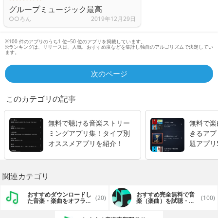
グループミュージック最高
○○ろん
2019年12月29日
※100 件のアプリのうち1 位~50 位のアプリを掲載しています。
※ランキングは、リリース日、人気、おすすめ度などを集計し独自のアルゴリズムで決定してい
ます。
次のページ
このカテゴリの記事
無料で聴ける音楽ストリー
無料で楽
ミングアプリ集！タイプ別
きるアプ
オススメアプリを紹介！
題アプリ
関連カテゴリ
おすすめダウンロードし
おすすめ完全無料で音
(20)
(100)
た音楽・楽曲をオフライ
楽（楽曲）を試聴・ダ
ンで再生するアプリ
ウンロード・音楽聴き
放題アプリ