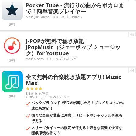
Pocket Tube - 流行りの曲からボカロま
で！簡単音楽プレイヤー
Masayuki Mieno
リリース 2013/04/17
無料
43
J-POPが無料で聴き放題！
JPopMusic（ジェーポップ ミュージッ
ク）for Youtube
masahi yato
リリース 2015/01/29
無料
44
全て無料の音楽聴き放題アプリ! Music
Max
3.6点 1件の評価
無料
Yusin Li
リリース 2016/07/30
バックグラウンドでBGMが楽しめる！プレイリストの作
成にも対応！
様々な楽曲が豊富に用意！リピートやシャッフル再生も
行える！
スリープタイマーの設定が行える！好きな音楽で快適な
睡眠環境を作ろう