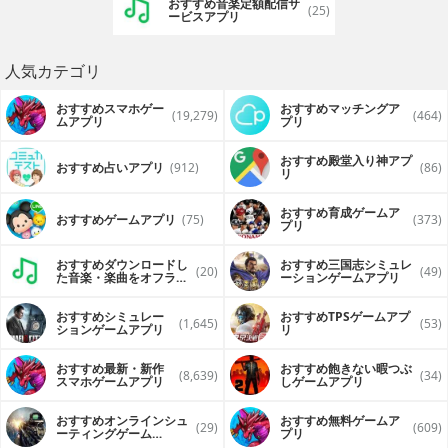
おすすめ音楽定額配信サ
(25)
ービスアプリ
人気カテゴリ
おすすめスマホゲー
おすすめマッチングア
(19,279)
(464)
ムアプリ
プリ
おすすめ殿堂入り神アプ
おすすめ占いアプリ
(912)
(86)
リ
おすすめ育成ゲームア
おすすめゲームアプリ
(75)
(373)
プリ
おすすめダウンロードし
おすすめ三国志シミュレ
(20)
(49)
た音楽・楽曲をオフライ
ーションゲームアプリ
ンで再生するアプリ
おすすめシミュレー
おすすめTPSゲームアプ
(1,645)
(53)
ションゲームアプリ
リ
おすすめ最新・新作
おすすめ飽きない暇つぶ
(8,639)
(34)
スマホゲームアプリ
しゲームアプリ
おすすめオンラインシュ
おすすめ無料ゲームア
(29)
(609)
ーティングゲーム
プリ
（FPS・TPS）アプリ