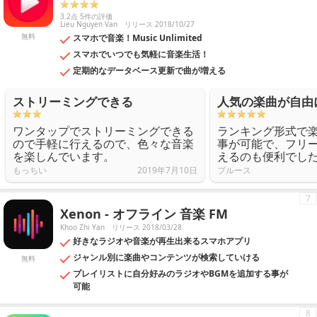
3.2点 5件の評価
Lieu Nguyen Van
リリース 2018/10/27
無料
スマホで音楽！Music Unlimited
スマホでいつでも気軽に音楽生活！
定期的なデータベース更新で曲が増える
ストリーミングできる
人気の楽曲が自由
ワンタップでストリーミングできる
ランキング形式で
ので手軽に行えるので、色々な音楽
事が可能で、フリ
を楽しんでいます。
えるのも便利でし
もっちい
2019年7月10日
ブルース
7
Xenon - オフライン 音楽 FM
Khoo Zhi Yan
リリース 2018/03/28
好きなラジオや音楽が再生出来るスマホアプリ
ジャンル別に楽曲やコンテンツが検索していける
無料
プレイリストに自分好みのラジオやBGMを追加する事が
可能
8