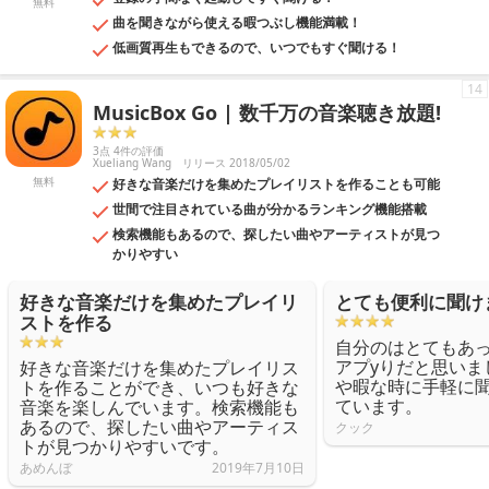
無料
曲を聞きながら使える暇つぶし機能満載！
低画質再生もできるので、いつでもすぐ聞ける！
14
MusicBox Go | 数千万の音楽聴き放題!
3点 4件の評価
Xueliang Wang
リリース 2018/05/02
無料
好きな音楽だけを集めたプレイリストを作ることも可能
世間で注目されている曲が分かるランキング機能搭載
検索機能もあるので、探したい曲やアーティストが見つ
かりやすい
好きな音楽だけを集めたプレイリ
とても便利に聞け
ストを作る
自分のはとてもあ
アプyりだと思いま
好きな音楽だけを集めたプレイリス
や暇な時に手軽に
トを作ることができ、いつも好きな
ています。
音楽を楽しんでいます。検索機能も
あるので、探したい曲やアーティス
クック
トが見つかりやすいです。
あめんぼ
2019年7月10日