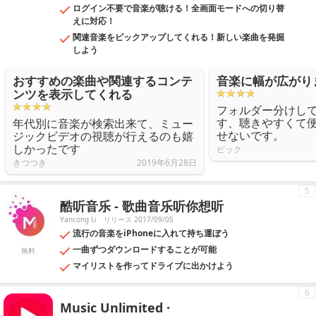
ログイン不要で音楽が聴ける！全画面モードへの切り替
えに対応！
関連音楽をピックアップしてくれる！新しい楽曲を発掘
しよう
おすすめの楽曲や関連するコンテ
音楽に幅が広がり
ンツを表示してくれる
フォルダー分けし
す、聴きやすくて
年代別に音楽が検索出来て、ミュー
せないです。
ジックビデオの視聴が行えるのも嬉
しかったです
ビック
きつつき
2019年6月28日
5
酷听音乐 - 歌曲音乐听你想听
Yancong Li
リリース 2017/09/05
流行の音楽をiPhoneに入れて持ち運ぼう
一曲ずつダウンロードすることが可能
無料
マイリストを作ってドライブに出かけよう
6
Music Unlimited ·