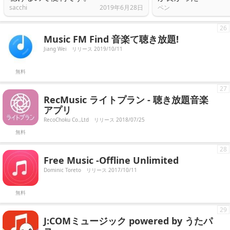
sacchi
2019年6月28日
ペン
26
Music FM Find 音楽て聴き放題!
Jiang Wei
リリース 2019/10/11
無料
27
RecMusic ライトプラン - 聴き放題音楽
アプリ
RecoChoku Co.,Ltd
リリース 2018/07/25
無料
28
Frее Мusiс -Оfflinе Unlimitеd
Dominic Toreto
リリース 2017/10/11
無料
29
J:COMミュージック powered by うたパ