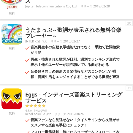
ス
Jupiter Telecommunications Co., Ltd.
リリース 2018/02/28
無料
30
うたまっぷ～歌詞が表示される無料音楽
プレーヤー～
INTER RISE, Y.K.
リリース 2013/02/27
音楽再生中の自動表示機能だけでなく、手動で歌詞検索
無料
が可能
再生・検索された歌詞が日別、週別でランキング形式で
表示！他のユーザーが現在聴いている曲がわかる
音楽好き向けの最新の音楽情報などのコンテンツが満
載！音楽生活をエンジョイすることができる機能が豊富
31
Eggs - インディーズ音楽ストリーミング
サービス
4.8点 4件の評価
無料
RecoChoku Co.,Ltd
リリース 2015/08/26
音楽ファンなら見逃せない！タイムラインから友達がオ
ススメする楽曲も手軽にチェック！
フォロー機能搭載。気になるユーザーをフォローして友