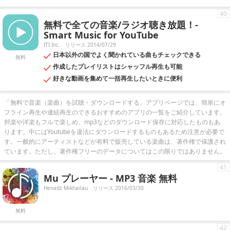
40
無料で全ての音楽/ラジオ聴き放題！-
Smart Music for YouTube
ITI Inc.
リリース 2014/07/29
日本以外の国でよく聞かれている曲もチェックできる
無料
作成したプレイリストはシャッフル再生も可能
好きな動画を集めて一括再生したいときに便利
「無料で音楽（楽曲）を試聴・ダウンロードする」アプリページでは、簡単にオ
フライン再生や連続再生のできるおすすめのアプリの一覧をご紹介しています。
邦楽や洋楽もフルで楽しめ、mp3などのダウンロード保存に対応したものもあ
ります。中にはYoutubeを違法にダウンロードするものもあるため注意が必要で
す。一般的にアーティストなどが有料で販売している楽曲は、著作権で保護され
ています。ただし、著作権フリーのデータについてはこの限りではありません。
41
Mu プレーヤー - MP3 音楽 無料
Henadz Mikhailau
リリース 2016/03/30
無料
42