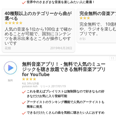
世界中のさまざまな音楽を楽しみたい人に最適！
40種類以上のカテゴリーから曲が
完全無料の音楽ア
選べる
完全無料で、 10
や、ラジオを楽し
人気の音楽を1位から100位まで確か
プリです。
めることが可能で、国別にコンテン
ツを表示出来るところが操作しやす
がお
いです
花畑
2019年6月28日
11
無料音楽アプリ！ - 無料で人気のミュー
ジックを聴き放題できる無料音楽アプリ
for YouTube
無料
4点 3件の評価
yunseon koh
リリース 2017/01/19
これを使えばプレイリストは無制限なので好きなもの好
きなだけお気に入り登録可能
アーテイストのランキング機能で人気のアーテイストも
簡単に発見
できるだけたくさんの曲を気軽に聴きたい人におすすめ