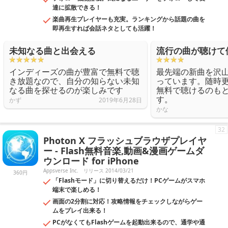
達に拡散できる！
楽曲再生プレイヤーも充実。ランキングから話題の曲を
即再生すれば会話ネタとしても活躍！
未知なる曲と出会える
流行の曲が聴けて
インディーズの曲が豊富で無料で聴
最先端の新曲を沢
き放題なので、自分の知らない未知
っています。随時
なる曲を探せるのが楽しみです
無料で聴けるのも
す。
かず
2019年6月28日
かな
32
Photon X フラッシュブラウザプレイヤ
ー - Flash無料音楽,動画&漫画ゲームダ
ウンロード for iPhone
Appsverse Inc.
リリース 2014/03/21
360円
「Flashモード」に切り替えるだけ！PCゲームがスマホ
端末で楽しめる！
画面の2分割に対応！攻略情報をチェックしながらゲー
ムをプレイ出来る！
PCがなくてもFlashゲームを起動出来るので、通学や通