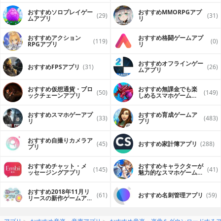
おすすめソロプレイゲー
おすすめ MMORPGアプ
(29)
(31)
ムアプリ
リ
おすすめアクション
おすすめ格闘ゲームアプ
(119)
(0)
RPGアプリ
リ
おすすめオフラインゲー
おすすめFPSアプリ
(31)
(26)
ムアプリ
おすすめ仮想通貨・ブロ
おすすめ無課金でも楽
(50)
(149)
ックチェーンアプリ
しめるスマホゲームア
プリ
おすすめスマホゲーアプ
おすすめ育成ゲームア
(33)
(483)
リ
プリ
おすすめ自撮りカメラア
(45)
おすすめ家計簿アプリ
(288)
プリ
おすすめチャット・メ
おすすめキャラクターが
(145)
(41)
ッセージングアプリ
魅力的なスマホゲームア
プリ
おすすめ2018年11月リ
(61)
おすすめ名刺管理アプリ
(59)
リースの新作ゲームアプ
リ