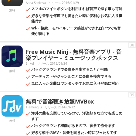
Anna Senkova
リリース 2016/01/29
スマホのマイクボタンを利用すれば音声で探す事も可能
無料
好きな音楽を何度でも聴きたい時に便利なお気に入り機
能付き
Wi-Fi接続、モバイルデータ接続ができればいつでも音
楽が聴ける
38
Free Music Ninj - 無料音楽アプリ - 音
楽プレイヤー - ミュージックボックス
El Kol
リリース 2015/09/24
バックグラウンドで楽曲を再生することが可能
無料
アーティストやジャンルごとに楽曲を検索できる
気に入った楽曲はワンタッチでお気に入り登録に対応
39
無料で音楽聴き放題MVBox
Tiemeng Li
リリース 2014/09/12
海外の曲も充実しているので、洋楽好きな方でも楽しめ
ます
無料
バックグラウンド機能があるので、背景で流せます
好きな歌手のMV・音楽を聞きたい時にぴったりです