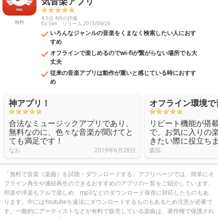
気音楽アプリ
4.5点 4件の評価
無料
Eu Van
リリース 2015/04/26
いろんなジャンルの音楽をくまなく検索したい人におす
すめ
オフラインで楽しめるのでwi-fiが繋がらない場所でも大
丈夫​
従来の音楽アプリは動作が重いと感じている時におすす
め
神アプリ！
オフライン環境で
合法なミュージックアプリであり、
リピート機能が搭
無料なのに、色々な音楽が聞けてと
で、お気に入りの
ても満足です！
きたい際に役立ち
なお
2019年6月28日
森田
「無料で音楽（楽曲）を試聴・ダウンロードする」アプリページでは、簡単にオ
フライン再生や連続再生のできるおすすめのアプリの一覧をご紹介しています。
邦楽や洋楽もフルで楽しめ、mp3などのダウンロード保存に対応したものもあ
ります。中にはYoutubeを違法にダウンロードするものもあるため注意が必要で
す。一般的にアーティストなどが有料で販売している楽曲は、著作権で保護され