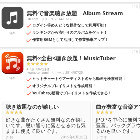
15
無料で音楽聴き放題 Album Stream
Lifecom
リリース 2014/07/06
ログイン等めんどうな操作なしで利用可能！
ランキングから流行りのアルバムをゲット！
無料
作業用BGMとして活用して作業効率アップ！
16
無料×全曲×聴き放題！MusicTuber
4.3点 3件の評価
iwamoto izumi
リリース 2014/07/20
無料
ヒットチャートやアーティスト名から動画を検索可能！
オリジナルプレイリストを作成可能！
YouTubeの動画でプレイリストを作成できる！
聴き放題なのが嬉しい
曲が豊富な音楽ア
好きな曲がたくさん無料なのが嬉し
JPOPを中心に無
いです。思い通りに落とせるのも気
豊富。バックグラ
ままに使えて良いです。
るのも良いです。
きお
2019年6月28日
テツオ