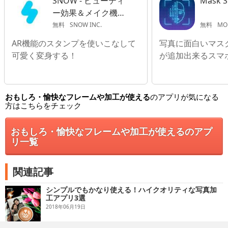
SNOW - ビューティ
Mask S
ー効果＆メイク機能
付き自撮りカメラ
無料
SNOW INC.
無料
MODERNIST YA
AR機能のスタンプを使いこなして
写真に面白いマス
可愛く変身する！
が追加出来るスマ
おもしろ・愉快なフレームや加工が使える
のアプリが気になる
方はこちらをチェック
おもしろ・愉快なフレームや加工が使えるのアプ
リ一覧
関連記事
シンプルでもかなり使える！ハイクオリティな写真加
工アプリ3選
2018年06月19日