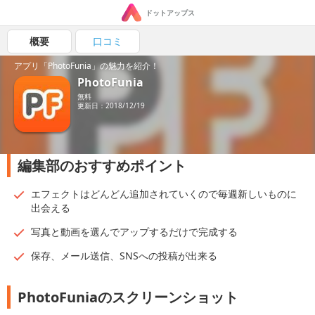
ドットアップス
概要
口コミ
アプリ「PhotoFunia」の魅力を紹介！
PhotoFunia
無料
更新日：2018/12/19
編集部のおすすめポイント
エフェクトはどんどん追加されていくので毎週新しいものに
出会える
写真と動画を選んでアップするだけで完成する
保存、メール送信、SNSへの投稿が出来る
PhotoFuniaのスクリーンショット