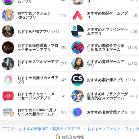
ムアプリ
リ
おすすめアクション
おすすめ格闘ゲームアプ
(119)
(0)
RPGアプリ
リ
おすすめオフラインゲー
おすすめFPSアプリ
(31)
(26)
ムアプリ
おすすめ仮想通貨・ブロ
おすすめ無課金でも楽
(50)
(149)
ックチェーンアプリ
しめるスマホゲームア
プリ
おすすめスマホゲーアプ
おすすめ育成ゲームア
(33)
(483)
リ
プリ
おすすめ自撮りカメラア
(45)
おすすめ家計簿アプリ
(288)
プリ
おすすめチャット・メ
おすすめキャラクターが
(145)
(41)
ッセージングアプリ
魅力的なスマホゲームア
プリ
おすすめ2018年11月リ
(61)
おすすめ名刺管理アプリ
(59)
リースの新作ゲームアプ
リ
アプリ
おすすめ画像加工・写真カメラアプリ
おすすめエフェクト・フィル
お役立ち情報