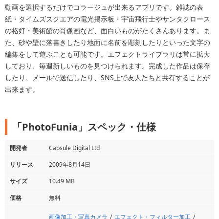
動画を選択するだけでコラージュが出来るアプリです。雑誌の表
紙・タイムズスクエアの電光掲示板・宇宙飛行士やサンタクロース
の格好・美術館の肖像画など、面白いものがたくさんあります。ま
た、砂や壁に落書きしたり地面に名前を彫刻したりといった文字の
編集をして遊ぶことも可能です。エフェクトライブラリは常に拡大
しており、毎週新しいものを見つけられます。完成した作品は保存
したり、メールで送信したり、SNS上で友人たちと共有することが
出来ます。
「PhotoFunia」スペック・仕様
開発者
Capsule Digital Ltd
リリース
2009年8月14日
サイズ
10.49 MB
価格
無料
画像加工・写真カメラ
エフェクト・フィルター加工