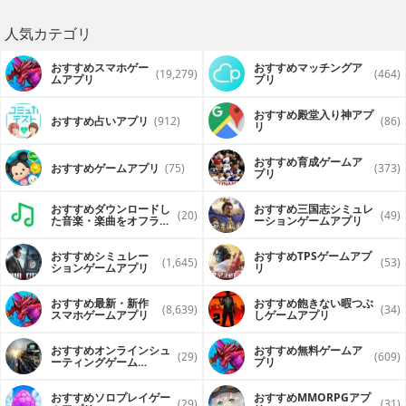
人気カテゴリ
おすすめスマホゲー
おすすめマッチングア
(19,279)
(464)
ムアプリ
プリ
おすすめ殿堂入り神アプ
おすすめ占いアプリ
(912)
(86)
リ
おすすめ育成ゲームア
おすすめゲームアプリ
(75)
(373)
プリ
おすすめダウンロードし
おすすめ三国志シミュレ
(20)
(49)
た音楽・楽曲をオフライ
ーションゲームアプリ
ンで再生するアプリ
おすすめシミュレー
おすすめTPSゲームアプ
(1,645)
(53)
ションゲームアプリ
リ
おすすめ最新・新作
おすすめ飽きない暇つぶ
(8,639)
(34)
スマホゲームアプリ
しゲームアプリ
おすすめオンラインシュ
おすすめ無料ゲームア
(29)
(609)
ーティングゲーム
プリ
（FPS・TPS）アプリ
おすすめソロプレイゲー
おすすめ MMORPGアプ
(29)
(31)