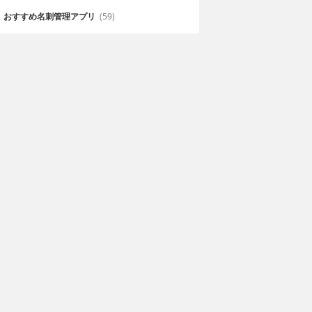
おすすめ名刺管理アプリ
(59)
のステージ
Russian Dancing
Men
MIHITO SHIMIZU
120円
Smashmouth Games Ltd
トなキャラがダ
コサック兵をリズムに乗せて踊ら
せる楽しいゲームRussian
Dancing Men