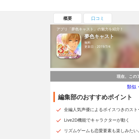
概要
口コミ
アプリ「夢色キャスト」の魅力を紹介！
夢色キャスト
無料
更新日：2019/7/4
現在、この
類似
編集部のおすすめポイント
全編人気声優によるボイスつきのスト
Live2D機能でキャラクターが動く
リズムゲームも恋愛要素も楽しみたい