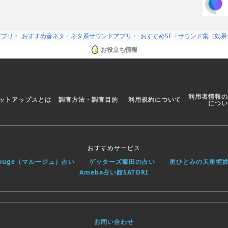
アプリ
おすすめ音ネタ・ネタ系サウンドアプリ
おすすめSE・サウンド集（効
お役立ち情報
利用者情報の
ットアップスとは
調査方法・調査目的
利用規約について
につい
おすすめサービス
rouge（マルージュ）占い
ゲッターズ飯田の占い
星ひとみの天星術
Ameba占い館SATORI
お問い合わせ