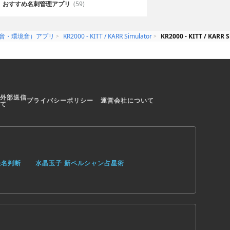
おすすめ名刺管理アプリ
(59)
果音・環境音）アプリ
KR2000 - KITT / KARR Simulator
KR2000 - KITT / K
外部送信
プライバシーポリシー
運営会社について
て
姓名判断
水晶玉子 新ペルシャン占星術