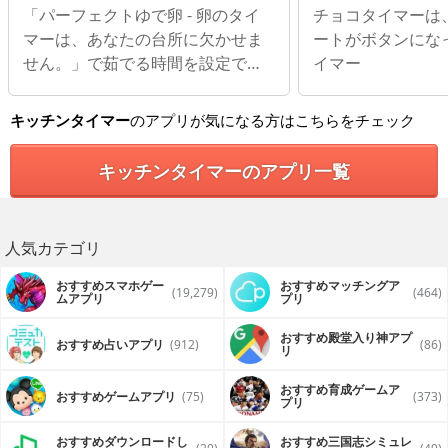
せません。
「パーフェクトゆで卵 - 卵のタイ
チョコタイマーは
マーは、あなたの台所に欠かせま
ートがボタンにな
せん。」で茹でる時間を設定でき
イマー
る！
キッチンタイマー
のアプリが気になる方はこちらをチェック
キッチンタイマーのアプリ一覧
人気カテゴリ
おすすめスマホゲー
おすすめマッチングア
(19,279)
(464)
ムアプリ
プリ
おすすめ殿堂入り神アプ
おすすめ占いアプリ
(912)
(86)
リ
おすすめ育成ゲームア
おすすめゲームアプリ
(75)
(373)
プリ
おすすめダウンロードし
おすすめ三国志シミュレ