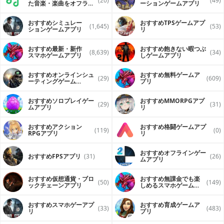
(20)
(49)
た音楽・楽曲をオフライ
ーションゲームアプリ
ンで再生するアプリ
おすすめシミュレー
おすすめTPSゲームアプ
(1,645)
(53)
ションゲームアプリ
リ
おすすめ最新・新作
おすすめ飽きない暇つぶ
(8,639)
(34)
スマホゲームアプリ
しゲームアプリ
おすすめオンラインシュ
おすすめ無料ゲームア
(29)
(609)
ーティングゲーム
プリ
（FPS・TPS）アプリ
おすすめソロプレイゲー
おすすめ MMORPGアプ
(29)
(31)
ムアプリ
リ
おすすめアクション
おすすめ格闘ゲームアプ
(119)
(0)
RPGアプリ
リ
おすすめオフラインゲー
おすすめFPSアプリ
(31)
(26)
ムアプリ
おすすめ仮想通貨・ブロ
おすすめ無課金でも楽
(50)
(149)
ックチェーンアプリ
しめるスマホゲームア
プリ
おすすめスマホゲーアプ
おすすめ育成ゲームア
(33)
(483)
リ
プリ