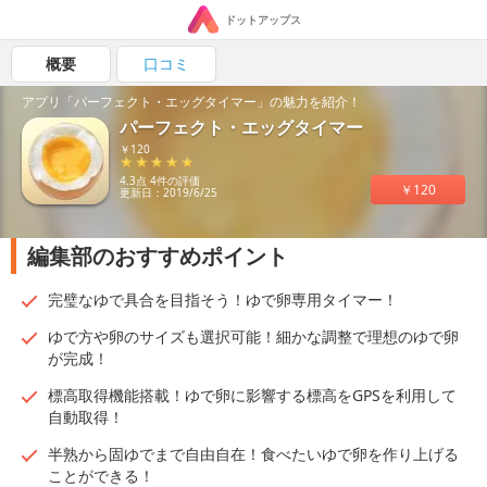
ドットアップス
概要
口コミ
アプリ「パーフェクト・エッグタイマー」の魅力を紹介！
パーフェクト・エッグタイマー
￥120
4.3点 4件の評価
￥120
更新日：2019/6/25
編集部のおすすめポイント
完璧なゆで具合を目指そう！ゆで卵専用タイマー！
ゆで方や卵のサイズも選択可能！細かな調整で理想のゆで卵
が完成！
標高取得機能搭載！ゆで卵に影響する標高をGPSを利用して
自動取得！
半熟から固ゆでまで自由自在！食べたいゆで卵を作り上げる
ことができる！