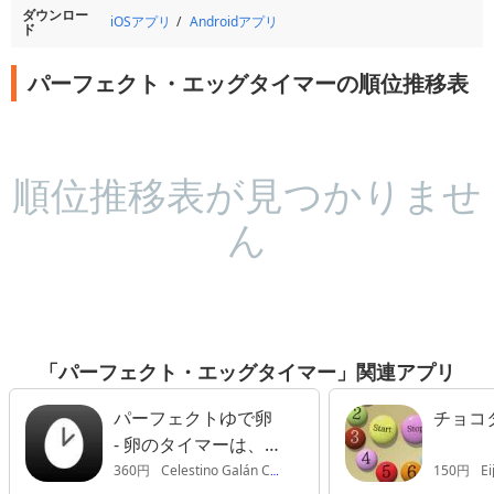
ダウンロー
iOSアプリ
Androidアプリ
ド
パーフェクト・エッグタイマーの順位推移表
順位推移表が見つかりませ
ん
「パーフェクト・エッグタイマー」関連アプリ
パーフェクトゆで卵
チョコ
- 卵のタイマーは、
あなたの台所に欠か
360円
Celestino Galán Couto
150円
Ei