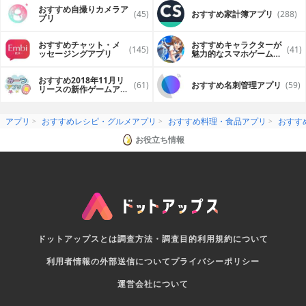
おすすめ自撮りカメラア
(45)
おすすめ家計簿アプリ
(288)
プリ
おすすめチャット・メ
おすすめキャラクターが
(145)
(41)
ッセージングアプリ
魅力的なスマホゲームア
プリ
おすすめ2018年11月リ
(61)
おすすめ名刺管理アプリ
(59)
リースの新作ゲームアプ
リ
アプリ
おすすめレシピ・グルメアプリ
おすすめ料理・食品アプリ
おすす
お役立ち情報
ドットアップスとは
調査方法・調査目的
利用規約について
利用者情報の外部送信について
プライバシーポリシー
運営会社について