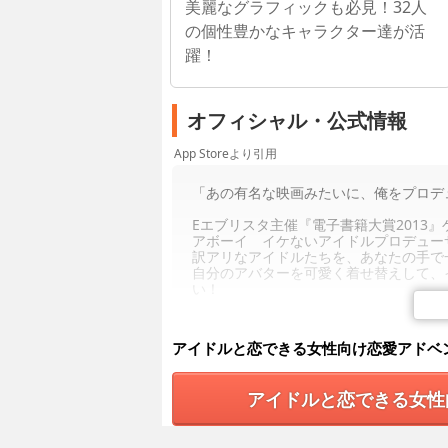
美麗なグラフィックも必見！32人
の個性豊かなキャラクター達が活
躍！
オフィシャル・公式情報
App Storeより引用
「あの有名な映画みたいに、俺をプロデ
Eエブリスタ主催『電子書籍大賞2013
アボーイ イケないアイドルプロデュー
訳アリなアイドルたちを、あなたの手で
自分のアバターを可愛く着せ替えして、
い！
「俺なら役者としても恋人としても、あ
「あいつにだけ負けたくない。頼む、俺
アイドルと恋できる女性向け恋愛アドベ
売れっ子ドラマ脚本家がひょんなことか
俺様芸能人、腹黒俳優、野獣系ボーカリ
アイドルと恋できる女性
――あなたが選ぶのは彼の成功？それと
【まるで映画みたいな“逆”シンデレラス