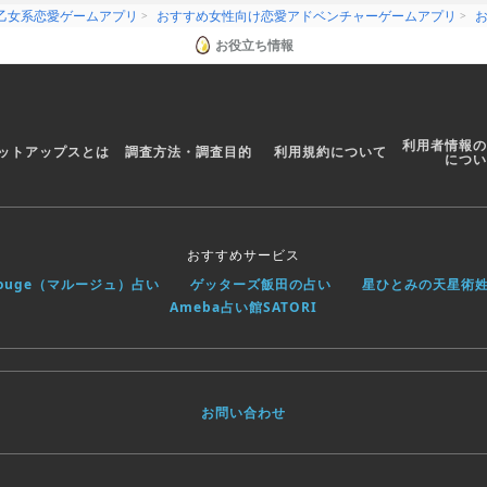
乙女系恋愛ゲームアプリ
おすすめ女性向け恋愛アドベンチャーゲームアプリ
ドラマ脚本家』。
出されたあなたは、突然自分が書いたドラマのキャスト
お役立ち情報
 Berry』のメンバーで固められた、話題優先のキャステ
とに不安を抱えたあなた、ディレクターから衝撃的な言
利用者情報の
ットアップスとは
調査方法・調査目的
利用規約について
ロデュースすればいいんですよ」
につい
ロデュースする！？
たち】
おすすめサービス
』の元ボーカルで、俺様なアイドル。
rouge（マルージュ）占い
ゲッターズ飯田の占い
星ひとみの天星術
いるけど、演技はまだまだ素人レベル。
Ameba占い館SATORI
が、あなたのチカラで『役者』に成長する！？
主役を奪われたベテラン俳優。
絶えない要注意人物。
と思った彼は、復讐をする為にあなたに近づく！？
お問い合わせ
齢・過去の経歴が一切非公開のミステリアスアイドル。
は、英輔より芝居が上手くなる為に、