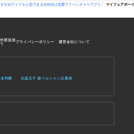
おすすめアイドルと恋できる女性向け恋愛アドベンチャーアプリ
マイフェアボー
外部送信
プライバシーポリシー
運営会社について
て
姓名判断
水晶玉子 新ペルシャン占星術