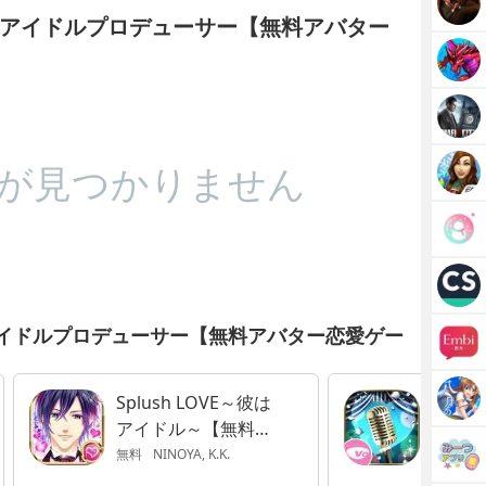
アイドルプロデューサー【無料アバター
が見つかりません
イドルプロデューサー【無料アバター恋愛ゲー
Splush LOVE～彼は
偽りの
アイドル～【無料恋
ダル
愛ゲーム】
無料
NINOYA, K.K.
無料
Vol