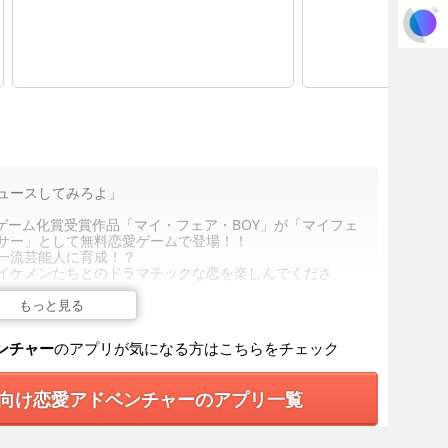
ュースしてみろよ」
』ゲーム化賞受賞作品「マイ・フェア・BOY」が「マイフェ
サー」として無料恋愛ゲームで登場！！
一流芸能人に育成！？
イケメンたちとのドラマチックな恋を楽しんでくださ
もっと見る
んたを満足させられる」
に『恋』を教えてくれ」
ンチャー
のアプリが気になる方はこちらをチェック
らイケメンアイドルたちをプロデュース！？
スト……彼らから突然プロデュースを迫られて。
向け恋愛アドベンチャーのアプリ一覧
も恋！？
トーリー】