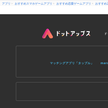
アプリ
おすすめスマホゲームアプリ
おすすめ恋愛ゲームアプリ
おすすめ
あなたは押しも押されもせぬ『売れっ子
ある日、テレビ局のディレクターに呼び
変更を告げられる。
それは、超人気アイドルグループ『Very
ィングだった。
芝居未経験の彼らを主役に据えられたこ
葉を告げられて……。
ド
「そんなに不安なら、あなたが彼らをプ
果たしてディレクターの思惑とは……？
自分のドラマを守る為、あなたは誰をプ
【恋を盛り上げる個性的なキャラクター
■鈴木英輔（すずきえいすけ）
人気アイドルグル―プ『Very Berry
マッチングアプリ「タップル」
ma
2年前の脱退以降は俳優として活動して
業界内では「大根役者」との悪名高い彼
■桜井真治（さくらいしんじ）
突然のキャスト変更により、鈴木英輔に
優しそうな外見とは裏腹に、ゴシップが
主役を降ろされたことをあなたの仕業だ
■奏多（かなた）
『Very Berry』の現ボーカル。年
主演の鈴木英輔に異様な対抗心を持つ彼