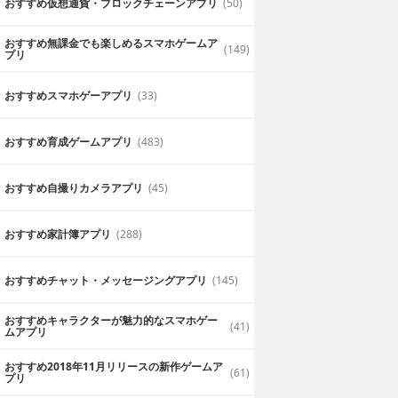
おすすめ仮想通貨・ブロックチェーンアプリ
(50)
おすすめ無課金でも楽しめるスマホゲームア
(149)
プリ
おすすめスマホゲーアプリ
(33)
おすすめ育成ゲームアプリ
(483)
おすすめ自撮りカメラアプリ
(45)
おすすめ家計簿アプリ
(288)
おすすめチャット・メッセージングアプリ
(145)
おすすめキャラクターが魅力的なスマホゲー
(41)
君とスキャン
ボイスミーツガール
ムアプリ
～幸運のシンデレラ
おすすめ2018年11月リリースの新作ゲームア
乙女ゲーム・恋愛ゲ
tage inc.
無料
Visualworks Co., Ltd
(61)
プリ
ーム