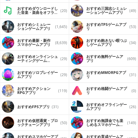
おすすめダウンロードし
おすすめ三国志シミュレ
(20)
(49)
た音楽・楽曲をオフライ
ーションゲームアプリ
ンで再生するアプリ
おすすめシミュレー
おすすめTPSゲームアプ
(1,645)
(53)
ションゲームアプリ
リ
おすすめ最新・新作
おすすめ飽きない暇つぶ
(8,639)
(34)
スマホゲームアプリ
しゲームアプリ
おすすめオンラインシュ
おすすめ無料ゲームア
(29)
(609)
ーティングゲーム
プリ
（FPS・TPS）アプリ
おすすめソロプレイゲー
おすすめ MMORPGアプ
(29)
(31)
ムアプリ
リ
おすすめアクション
おすすめ格闘ゲームアプ
(119)
(0)
RPGアプリ
リ
おすすめオフラインゲー
おすすめFPSアプリ
(31)
(26)
ムアプリ
おすすめ仮想通貨・ブロ
おすすめ無課金でも楽
(50)
(149)
ックチェーンアプリ
しめるスマホゲームア
プリ
おすすめスマホゲーアプ
おすすめ育成ゲームア