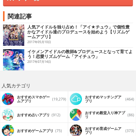
関連記事
人気アイドルを独り占め！「アイ★チュウ」で個性豊
かなアイドル達のプロデュースを始めよう【リズムゲ
ームアプリ】
2017年05月10日
イケメンアイドルの教師&プロデュースとなって育てよ
う！恋愛リズムゲーム「アイチュウ」
2017年07月14日
人気カテゴリ
おすすめスマホゲー
おすすめマッチングア
(19,279)
(464)
ムアプリ
プリ
おすすめ殿堂入り神アプ
おすすめ占いアプリ
(912)
(86)
リ
おすすめ育成ゲームア
おすすめゲームアプリ
(75)
(373)
プリ