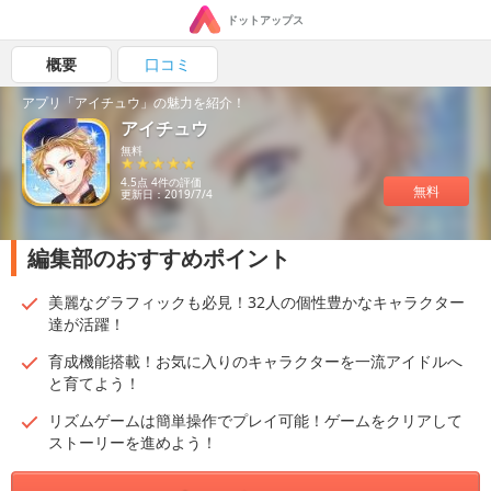
ドットアップス
概要
口コミ
アプリ「アイチュウ」の魅力を紹介！
アイチュウ
無料
4.5点 4件の評価
無料
更新日：2019/7/4
編集部のおすすめポイント
美麗なグラフィックも必見！32人の個性豊かなキャラクター
達が活躍！
育成機能搭載！お気に入りのキャラクターを一流アイドルへ
と育てよう！
リズムゲームは簡単操作でプレイ可能！ゲームをクリアして
ストーリーを進めよう！