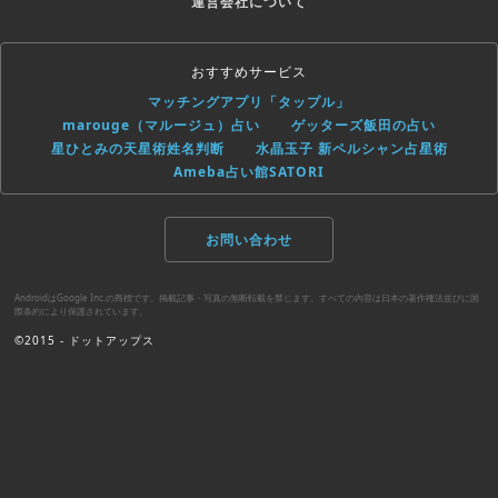
運営会社について
おすすめサービス
マッチングアプリ「タップル」
marouge（マルージュ）占い
ゲッターズ飯田の占い
星ひとみの天星術姓名判断
水晶玉子 新ペルシャン占星術
Ameba占い館SATORI
お問い合わせ
AndroidはGoogle Inc.の商標です。掲載記事・写真の無断転載を禁じます。すべての内容は日本の著作権法並びに国
際条約により保護されています。
©2015 - ドットアップス