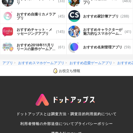
(33)
(483)
リ
プリ
おすすめ自撮りカメラア
(45)
おすすめ家計簿アプリ
(288)
プリ
おすすめチャット・メ
おすすめキャラクターが
(145)
(41)
ッセージングアプリ
魅力的なスマホゲームア
プリ
おすすめ2018年11月リ
(61)
おすすめ名刺管理アプリ
(59)
リースの新作ゲームアプ
リ
アプリ
おすすめスマホゲームアプリ
おすすめ恋愛ゲームアプリ
おすすめ
お役立ち情報
ドットアップスとは
調査方法・調査目的
利用規約について
利用者情報の外部送信について
プライバシーポリシー