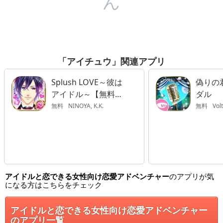
ん
「アイチュウ」関連アプリ
Splush LOVE～彼は
偽りの
アイドル～【無料恋
ダル
愛ゲーム】
無料
NINOYA, K.K.
無料
Vol
アイドルと恋できる女性向け恋愛アドベンチャー
のアプリが気
になる方はこちらをチェック
アイドルと恋できる女性向け恋愛アドベンチャー
のアプリ一覧