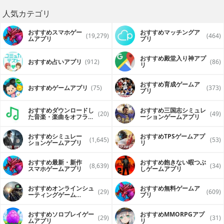
人気カテゴリ
おすすめスマホゲー
おすすめマッチングア
(19,279)
(464)
ムアプリ
プリ
おすすめ殿堂入り神アプ
おすすめ占いアプリ
(912)
(86)
リ
おすすめ育成ゲームア
おすすめゲームアプリ
(75)
(373)
プリ
おすすめダウンロードし
おすすめ三国志シミュレ
(20)
(49)
た音楽・楽曲をオフライ
ーションゲームアプリ
ンで再生するアプリ
おすすめシミュレー
おすすめTPSゲームアプ
(1,645)
(53)
ションゲームアプリ
リ
おすすめ最新・新作
おすすめ飽きない暇つぶ
(8,639)
(34)
スマホゲームアプリ
しゲームアプリ
おすすめオンラインシュ
おすすめ無料ゲームア
(29)
(609)
ーティングゲーム
プリ
（FPS・TPS）アプリ
おすすめソロプレイゲー
おすすめ MMORPGアプ
(29)
(31)
ムアプリ
リ