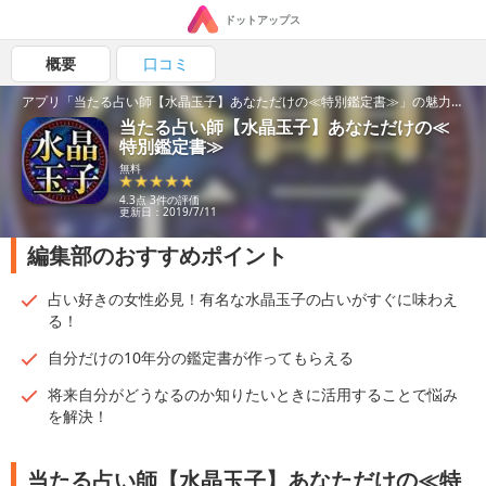
ドットアップス
概要
口コミ
アプリ「当たる占い師【水晶玉子】あなただけの≪特別鑑定書≫」の魅力を紹介！
当たる占い師【水晶玉子】あなただけの≪
特別鑑定書≫
無料
4.3点 3件の評価
更新日：2019/7/11
編集部のおすすめポイント
占い好きの女性必見！有名な水晶玉子の占いがすぐに味わえ
る！
自分だけの10年分の鑑定書が作ってもらえる
将来自分がどうなるのか知りたいときに活用することで悩み
を解決！
当たる占い師【水晶玉子】あなただけの≪特