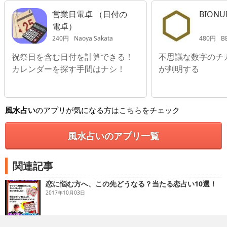
営業日電卓 （日付の
BIONU
電卓）
240円
Naoya Sakata
480円
B
祝祭日を含む日付を計算できる！
不思議な数字のチ
カレンダーを探す手間はナシ！
が判明する
風水占い
のアプリが気になる方はこちらをチェック
風水占いのアプリ一覧
関連記事
恋に悩む方へ、この先どうなる？当たる恋占い10選！
2017年10月03日