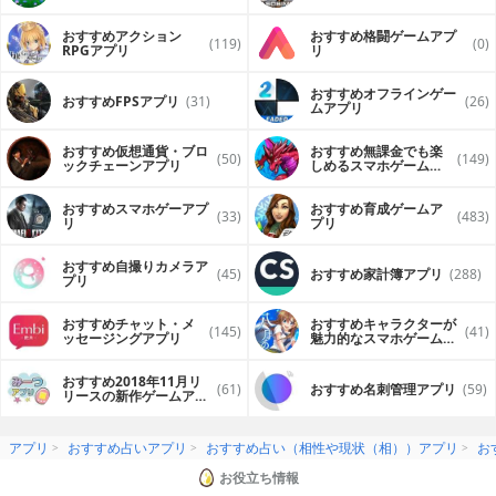
おすすめアクション
おすすめ格闘ゲームアプ
(119)
(0)
RPGアプリ
リ
おすすめオフラインゲー
おすすめFPSアプリ
(31)
(26)
ムアプリ
おすすめ仮想通貨・ブロ
おすすめ無課金でも楽
(50)
(149)
ックチェーンアプリ
しめるスマホゲームア
プリ
おすすめスマホゲーアプ
おすすめ育成ゲームア
(33)
(483)
リ
プリ
おすすめ自撮りカメラア
(45)
おすすめ家計簿アプリ
(288)
プリ
おすすめチャット・メ
おすすめキャラクターが
(145)
(41)
ッセージングアプリ
魅力的なスマホゲームア
プリ
おすすめ2018年11月リ
(61)
おすすめ名刺管理アプリ
(59)
リースの新作ゲームアプ
リ
アプリ
おすすめ占いアプリ
おすすめ占い（相性や現状（相））アプリ
お
お役立ち情報