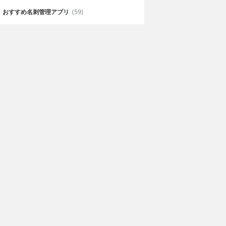
おすすめ名刺管理アプリ
(59)
簿記検定３級
パブロフ簿記２級商
策問題集
業簿記lite
suyoshi Endo
無料
yudai yoseda
返し解ける試験
書籍で人気のパブロフ簿記がアプ
リになった！2級試験の仕訳対策は
これでバッチリ！