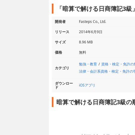
「暗算で解ける日商簿記3級
開発者
Fasteps Co., Ltd.
リリース
2014年6月9日
サイズ
8.96 MB
価格
無料
勉強・教育
資格・検定・免許の
カテゴリ
法律・会計系資格・検定・免許の
ダウンロー
iOSアプリ
ド
暗算で解ける日商簿記3級の