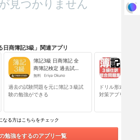
が見つかりません
る日商簿記3級」関連アプリ
簿記3級 日商簿記 全
日商
商簿記検定 過去試験
試験対
対策問題
無料
Eriya Okuno
120円
T
過去の試験問題を元に簿記３級試
ドリル形式で繰り
験の勉強ができる
対策アプリ！
になる方はこちらをチェック
の勉強をするのアプリ一覧