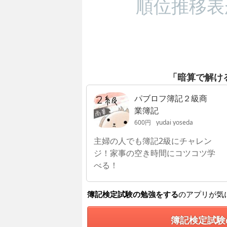
順位推移表
「暗算で解け
パブロフ簿記２級商
業簿記
600円
yudai yoseda
主婦の人でも簿記2級にチャレン
ジ！家事の空き時間にコツコツ学
べる！
簿記検定試験の勉強をする
のアプリが気
簿記検定試験