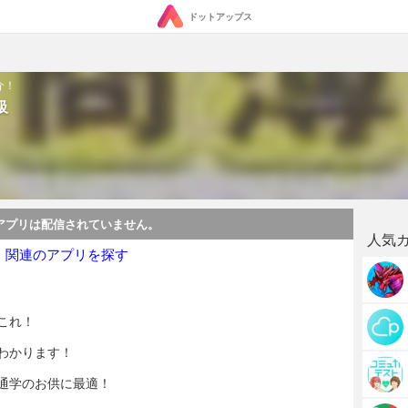
ドットアップス
介！
級
アプリは配信されていません。
人気
・関連のアプリを探す
これ！
わかります！
通学のお供に最適！