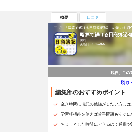
概要
口コミ
アプリ「暗算で解ける日商簿記3級」の魅力を紹
暗算で解ける日商簿記3
無料
更新日：2026/8/6
現在、この
類似
編集部のおすすめポイント
空き時間に簿記の勉強がしたい方には
学習帳機能を使えば苦手問題もすぐに
ちょっとした時間にできるので通勤や