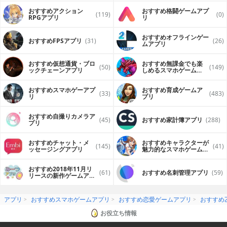
おすすめアクション
おすすめ格闘ゲームアプ
(119)
(0)
RPGアプリ
リ
おすすめオフラインゲー
おすすめFPSアプリ
(31)
(26)
ムアプリ
おすすめ仮想通貨・ブロ
おすすめ無課金でも楽
(50)
(149)
ックチェーンアプリ
しめるスマホゲームア
プリ
おすすめスマホゲーアプ
おすすめ育成ゲームア
(33)
(483)
リ
プリ
おすすめ自撮りカメラア
(45)
おすすめ家計簿アプリ
(288)
プリ
おすすめチャット・メ
おすすめキャラクターが
(145)
(41)
ッセージングアプリ
魅力的なスマホゲームア
プリ
おすすめ2018年11月リ
(61)
おすすめ名刺管理アプリ
(59)
リースの新作ゲームアプ
リ
アプリ
おすすめスマホゲームアプリ
おすすめ恋愛ゲームアプリ
おすすめ
お役立ち情報