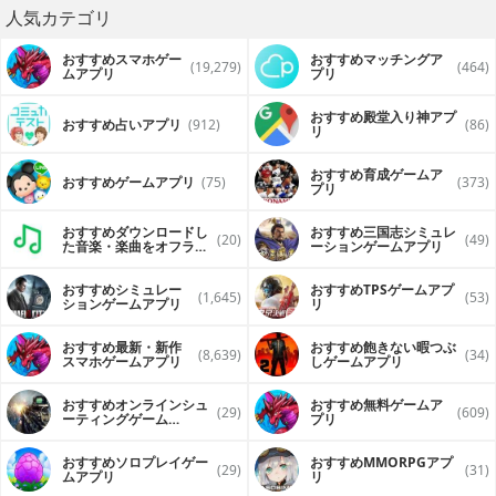
人気カテゴリ
おすすめスマホゲー
おすすめマッチングア
(19,279)
(464)
ムアプリ
プリ
おすすめ殿堂入り神アプ
おすすめ占いアプリ
(912)
(86)
リ
おすすめ育成ゲームア
おすすめゲームアプリ
(75)
(373)
プリ
おすすめダウンロードし
おすすめ三国志シミュレ
(20)
(49)
た音楽・楽曲をオフライ
ーションゲームアプリ
ンで再生するアプリ
おすすめシミュレー
おすすめTPSゲームアプ
(1,645)
(53)
ションゲームアプリ
リ
おすすめ最新・新作
おすすめ飽きない暇つぶ
(8,639)
(34)
スマホゲームアプリ
しゲームアプリ
おすすめオンラインシュ
おすすめ無料ゲームア
(29)
(609)
ーティングゲーム
プリ
（FPS・TPS）アプリ
おすすめソロプレイゲー
おすすめ MMORPGアプ
(29)
(31)
ムアプリ
リ