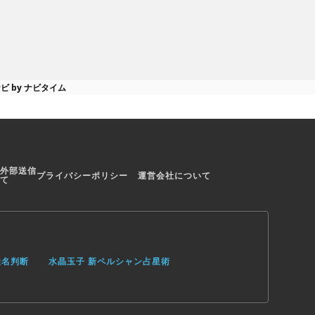
ビ by ナビタイム
外部送信
プライバシーポリシー
運営会社について
て
姓名判断
水晶玉子 新ペルシャン占星術