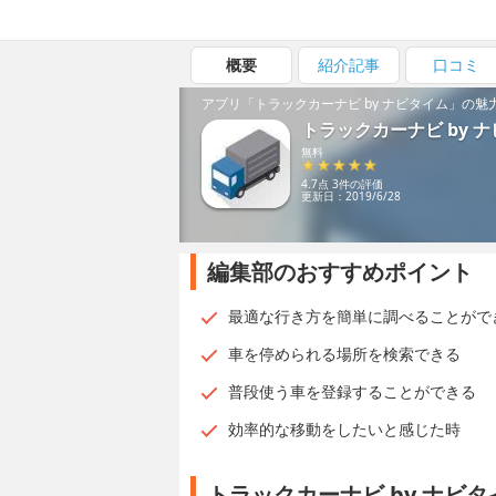
概要
紹介記事
口コミ
アプリ「トラックカーナビ by ナビタイム」の魅
トラックカーナビ by 
無料
4.7点 3件の評価
更新日：2019/6/28
編集部のおすすめポイント
最適な行き方を簡単に調べることがで
車を停められる場所を検索できる
普段使う車を登録することができる
効率的な移動をしたいと感じた時
トラックカーナビ by ナビ