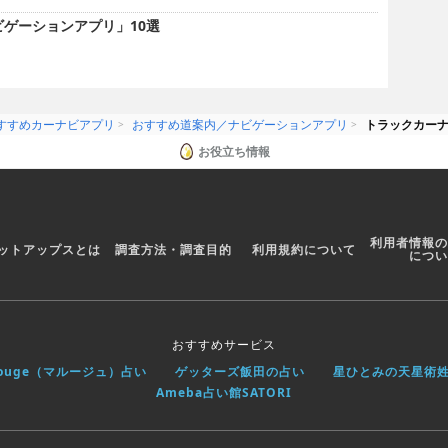
ビゲーションアプリ」10選
すすめカーナビアプリ
おすすめ道案内／ナビゲーションアプリ
トラックカーナ
お役立ち情報
利用者情報の
ットアップスとは
調査方法・調査目的
利用規約について
につい
おすすめサービス
rouge（マルージュ）占い
ゲッターズ飯田の占い
星ひとみの天星術
Ameba占い館SATORI