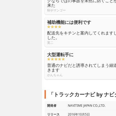
クならではの事故を未然に防ぐこと
来た
秋やマンゴー
補助機能には便利です
配送先をキチンと案内してくれます
した。
英二
大型運転手に
普通のナビだと誘導されてしまう細
きます
がんちゃん
「トラックカーナビ by ナ
開発者
NAVITIME JAPAN CO.,LTD.
リリース
2016年10月5日