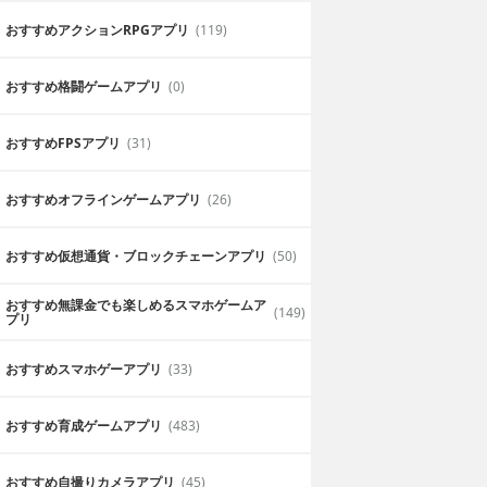
おすすめアクションRPGアプリ
(119)
おすすめ格闘ゲームアプリ
(0)
おすすめFPSアプリ
(31)
おすすめオフラインゲームアプリ
(26)
・・
外出時に重宝する
おすすめ仮想通貨・ブロックチェーンアプリ
(50)
精度はいい。メモを
場所ごとの詳しい情報を検索できるので
住所検索ができな
も重宝するアプリです。
向き
スマスマ
おすすめ無課金でも楽しめるスマホゲームア
(149)
プリ
2019年6月25日
おすすめスマホゲーアプリ
(33)
おすすめ育成ゲームアプリ
(483)
おすすめ自撮りカメラアプリ
(45)