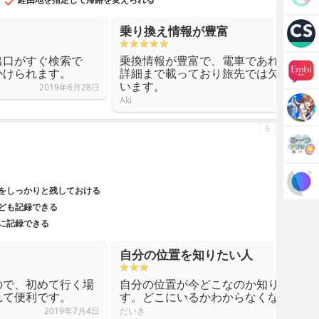
乗り換え情報が豊富
出口がすぐ検索で
乗換情報が豊富で、電車であれば何番
かけられます。
詳細まで載っており旅先では欠かせな
います。
2019年6月28日
Aki
6
をしっかりと残しておける
ども記録できる
確に記録できる
自分の位置を知りたい人
ので、初めて行く場
自分の位置が今どこなのか知りたい人
れて便利です。
す。どこにいるかわからなくなった時
2019年7月4日
だいき