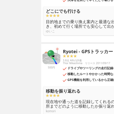
どこにでも行ける
目的地までの乗り換え案内と最適な
き、初めて行く場所でも安心して出
ゆいこ
Ryotei - GPSトラッカー
3.8点 4件の評価
Thor Mikashima
リリース 2011/09/17
500円
ドライブやツーリングの走行記録
移動したルートやかかった時間な
GPS機能を利用しているから正
移動を振り返れる
現在地や通った道を記録してくれる
所までどのように移動したか振り返
komori