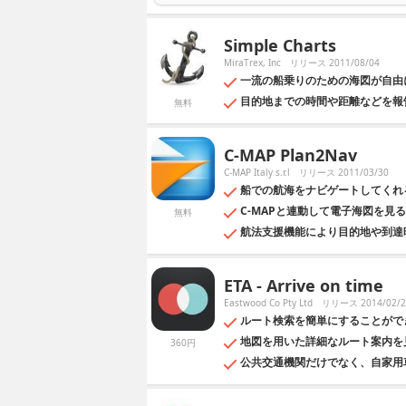
Simple Charts
MiraTrex, Inc
リリース 2011/08/04
一流の船乗りのための海図が自由
目的地までの時間や距離などを報
無料
C-MAP Plan2Nav
C-MAP Italy s.r.l
リリース 2011/03/30
船での航海をナビゲートしてくれ
C-MAPと連動して電子海図を見
無料
航法支援機能により目的地や到達
ETA - Arrive on time
Eastwood Co Pty Ltd
リリース 2014/02/2
ルート検索を簡単にすることがで
地図を用いた詳細なルート案内を
360円
公共交通機関だけでなく、自家用