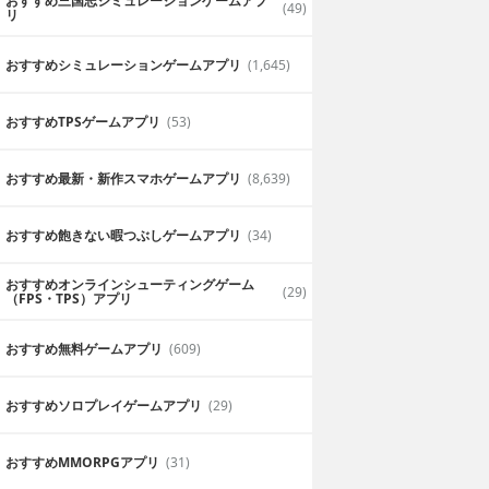
おすすめ三国志シミュレーションゲームアプ
(49)
リ
おすすめシミュレーションゲームアプリ
(1,645)
圏外もOKなナビはドライブに便利！
オフラインでも使
山道に入ると圏外になりがちなのでオフ
おすすめTPSゲームアプリ
(53)
す。
るカーナビといえばこれでしょ！
2019年6月18日
ライディング
おすすめ最新・新作スマホゲームアプリ
(8,639)
おすすめ飽きない暇つぶしゲームアプリ
(34)
おすすめオンラインシューティングゲーム
(29)
（FPS・TPS）アプリ
おすすめ無料ゲームアプリ
(609)
大型運転手に
おすすめソロプレイゲームアプリ
(29)
、ドライバーには
普通のナビだと誘導されてしまう細道や
の道もこれなら回避して運転できます
2019年6月18日
がんちゃん
おすすめ MMORPGアプリ
(31)