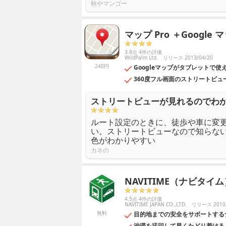
秋やマンゴー
マップ Pro ＋Google 
3.8点 4件の評価
WildPalm Ltd.
リリース 2013/04/20
240円
Googleマップがタブレットで使
360度フル画面のストリートビュ
ストリートビューが見れるのでわ
ルート設定のときに、徒歩や車に変
い。ストリートビューなので知らな
色がわかりやすい
カネの
NAVITIME（ナビタイム
4.5点 4件の評価
NAVITIME JAPAN CO.,LTD.
リリース 2010/
無料
目的地までの安全をサポートするナ
渋滞を迂回して早くたどり着ける