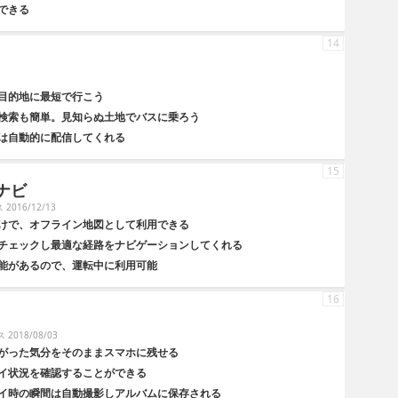
できる
14
1
目的地に最短で行こう
検索も簡単。見知らぬ土地でバスに乗ろう
は自動的に配信してくれる
15
ンナビ
2016/12/13
けで、オフライン地図として利用できる
チェックし最適な経路をナビゲーションしてくれる
能があるので、運転中に利用可能
16
2018/08/03
がった気分をそのままスマホに残せる
イ状況を確認することができる
イ時の瞬間は自動撮影しアルバムに保存される