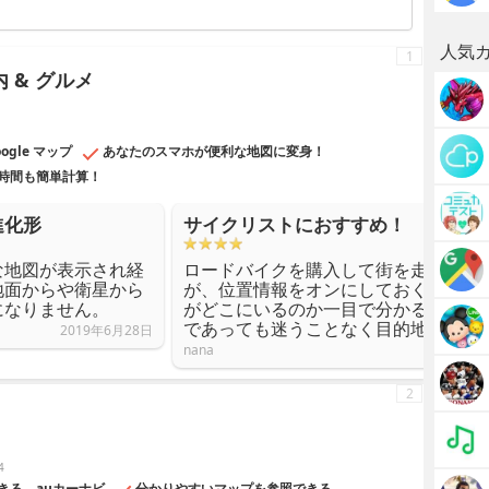
滞個所を通行しなくとも、このアプリで解決します。車は特にナ
で、インストールは必須だと思います。
人気
1
内 & グルメ
gle マップ
あなたのスマホが便利な地図に変身！
時間も簡単計算！
進化形
サイクリストにおすすめ！
な地図が表示され経
ロードバイクを購入して街を走り回る
地面からや衛星から
が、位置情報をオンにしておくと今現
になりません。
がどこにいるのか一目で分かる。その
であっても迷うことなく目的地につく
2019年6月28日
nana
2
4
きる、auカーナビ
分かりやすいマップを参照できる