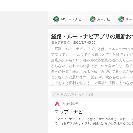
ARルートナビ
カーナビ
ルー
経路・ルートナビアプリの最新お
最終更新日時： 2026/8/7 05:00
「経路・ルートナビ」アプリとは、クルマのナビの
アプリです。 クルマでの操作はとても危険ですが(
お店が分からない、都市部の路地裏の道の入り組ん
からない、どれぐらい歩けばいいか分からない場合
自分の位置も表示されるため、近づいてるか遠ざか
とはないかと思います。 旅行や、飲み会などのイ
しておくと便利でしょう。 ※事故の原因にもつな
こちらの記事もおすすめ!
.Apps編集部
マップ・ナビ
「マップ・ナビ」アプリとはどこか目的地がある場合に、
てくれるアプリのことです。例えば、その目的地周辺の店
きるし、目的地までの距離や時間も表示されるのでわかり
関で行きたい際も検索できるので便利です。また、ほかに