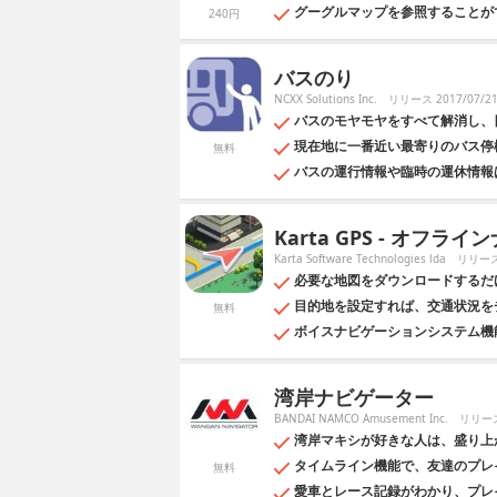
グーグルマップを参照することが
240円
バスのり
NCXX Solutions Inc.
リリース 2017/07/2
バスのモヤモヤをすべて解消し、
現在地に一番近い最寄りのバス停
無料
バスの運行情報や臨時の運休情報
Karta GPS - オフライ
Karta Software Technologies lda
リリース 
必要な地図をダウンロードするだ
目的地を設定すれば、交通状況を
無料
ボイスナビゲーションシステム機
湾岸ナビゲーター
BANDAI NAMCO Amusement Inc.
リリース 
湾岸マキシが好きな人は、盛り上
タイムライン機能で、友達のプレ
無料
愛車とレース記録がわかり、プレ