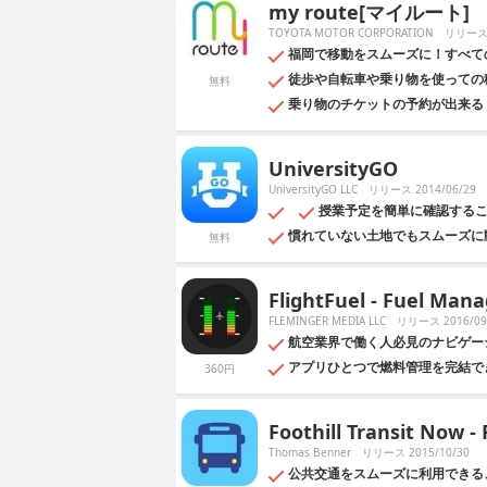
my route[マイルート]
TOYOTA MOTOR CORPORATION
リリース 
福岡で移動をスムーズに！すべて
徒歩や自転車や乗り物を使っての
無料
乗り物のチケットの予約が出来る
UniversityGO
UniversityGO LLC
リリース 2014/06/29
授業予定を簡単に確認することが
慣れていない土地でもスムーズに
無料
FlightFuel - Fuel Mana
FLEMINGER MEDIA LLC
リリース 2016/09
航空業界で働く人必見のナビゲーショ
アプリひとつで燃料管理を完結で
360円
Foothill Transit Now - 
Thomas Benner
リリース 2015/10/30
公共交通をスムーズに利用できる、Footh