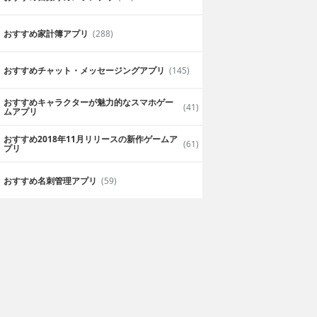
乗換案内の王道
おすすめ家計簿アプリ
(288)
ホームで待つなど
乗り換え時にどの車両に乗れば良いのか
おすすめチャット・メッセージングアプリ
(145)
いアプリになって
ムーズに乗り換えができました。
ラビオリ
2019年6月28日
おすすめキャラクターが魅力的なスマホゲー
(41)
ムアプリ
おすすめ2018年11月リリースの新作ゲームア
(61)
プリ
おすすめ名刺管理アプリ
(59)
ドライブが楽しくなる
向けのアプリで
通勤経路や旅行の道筋などを地図でトラ
に使えます。
移動を楽しめます。
2019年6月25日
くるまっく