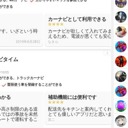
ができる
カーナビとして利用できる
です。いざという時
カーナビが欲しくて入れてみました。
えるため、電波が悪くても安心できま
2019年6月28日
なきら
3
ナビタイム
10/05
ができる、トラックカーナビ
普段使う車を登録することができる
わかる
補助機能には便利です
い高さ制限のある道
配送先をキチンと案内してくれますし
らではの事故を未然
とても優しいアプリだと思いました。
ルートで運転するこ
英二