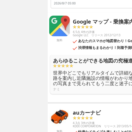
2026/8/7 05:00
道路に3段階の色の表記で示してくれるので、わざわざ渋
ビが設置されていなくてもこのアプリで十分代用できるの
Google マップ - 乗換案
4.5点 4件の評価
Google LLC
リリース 2012/12/13
無料
あなたのスマホが地図替わり！Goo
渋滞情報もまるわかり！到着予測
あらゆることができる地図の究極
世界中どこでもリアルタイムで詳細
路を案内し近隣施設の情報がわかり
の写真まで見られてもう二度と迷子
ナミ
auカーナビ
4.3点 3件の評価
KDDI CORPORATION
リリース 2013/05/1
無料
快適なドライブを楽しむことがで