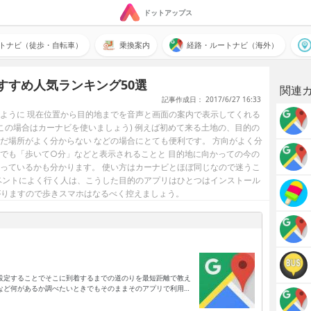
ドットアップス
トナビ（徒歩・自転車）
乗換案内
経路・ルートナビ（海外）
すすめ人気ランキング50選
関連
記事作成日： 2017/6/27 16:33
ように 現在位置から目的地までを音声と画面の案内で表示してくれる
この場合はカーナビを使いましょう) 例えば初めて来る土地の、目的の
だ場所がよく分からない などの場合にとても便利です。 方向がよく分
でも「歩いて○分」などと表示されることと 目的地に向かっての今の
っているかも分かります。 使い方はカーナビとほぼ同じなので迷うこ
ベントによく行く人は、こうした目的のアプリはひとつはインストール
がりますので歩きスマホはなるべく控えましょう。
設定することでそこに到着するまでの道のりを最短距離で教え
など何があるか調べたいときでもそのままそのアプリで利用で
やすいです。もちろん、車とは限らず歩きの場合や公共交通機
もナビとしての機能だけでなく、設定次第で道路の混雑状況も