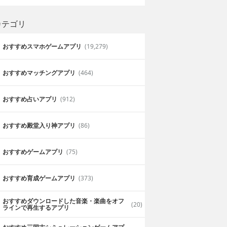
カテゴリ
おすすめスマホゲームアプリ
(19,279)
おすすめマッチングアプリ
(464)
おすすめ占いアプリ
(912)
分かりやすく見やすい
ようになったのだ
乗り換え案内が詳しく載っているので方
おすすめ殿堂入り神アプリ
(86)
在自分がいる場所
遠くへ行く方にはオススメです
ため、知らない街
ケン
ことができる。
おすすめゲームアプリ
(75)
2019年6月28日
おすすめ育成ゲームアプリ
(373)
おすすめダウンロードした音楽・楽曲をオフ
(20)
ラインで再生するアプリ