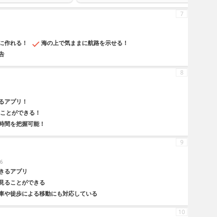
7
に作れる！
海の上で気ままに航路を示せる！
告
8
るアプリ！
ることができる！
時間を把握可能！
9
6
きるアプリ
見ることができる
車や徒歩による移動にも対応している
10