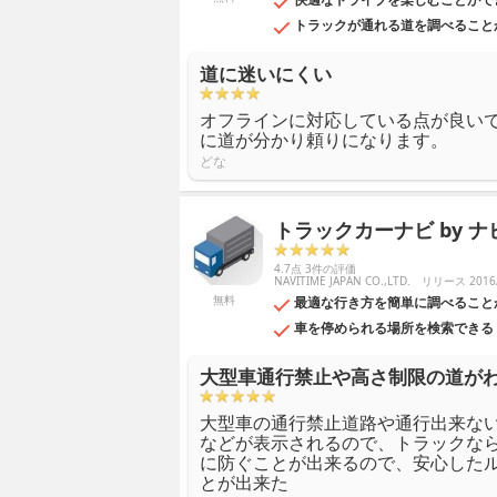
トラックが通れる道を調べること
道に迷いにくい
オフラインに対応している点が良い
に道が分かり頼りになります。
どな
トラックカーナビ by 
4.7点 3件の評価
NAVITIME JAPAN CO.,LTD.
リリース 2016/
無料
最適な行き方を簡単に調べること
車を停められる場所を検索できる
大型車通行禁止や高さ制限の道が
大型車の通行禁止道路や通行出来な
などが表示されるので、トラックな
に防ぐことが出来るので、安心した
とが出来た