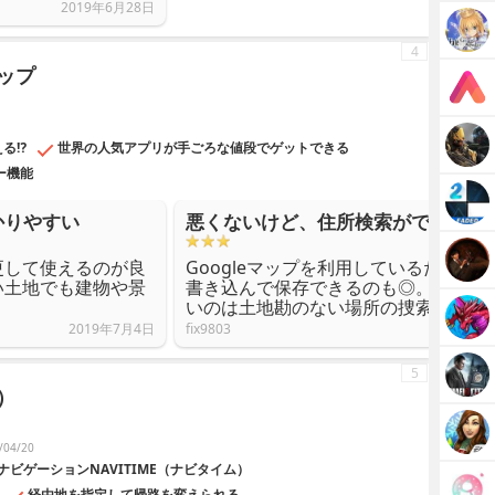
2019年6月28日
4
マップ
える⁉
世界の人気アプリが手ごろな値段でゲットできる
ー機能
かりやすい
悪くないけど、住所検索ができない
更して使えるのが良
Googleマップを利用しているだけに
い土地でも建物や景
書き込んで保存できるのも◎。ただ、
いのは土地勘のない場所の捜索には不
2019年7月4日
fix9803
5
）
04/20
ビゲーションNAVITIME（ナビタイム）
経由地を指定して帰路を変えられる