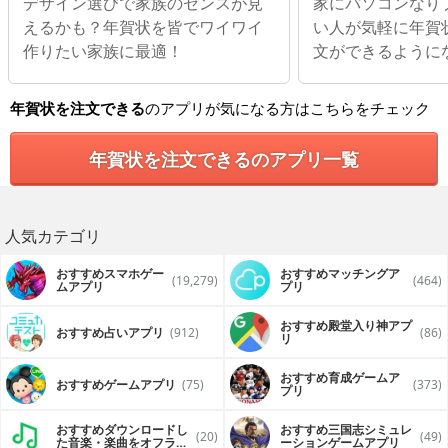
デザイン選びで家族のセンスが見
家にパソコンなり
えるかも？年賀状を皆でワイワイ
い人が気軽に年賀
作りたい家族に最適！
文ができるように
年賀状を注文できる
のアプリが気になる方はこちらをチェック
年賀状を注文できるのアプリ一覧
人気カテゴリ
おすすめスマホゲー
おすすめマッチングア
(19,279)
(464)
ムアプリ
プリ
おすすめ殿堂入り神アプ
おすすめ占いアプリ
(912)
(86)
リ
おすすめ育成ゲームア
おすすめゲームアプリ
(75)
(373)
プリ
おすすめダウンロードし
おすすめ三国志シミュレ
(20)
(49)
た音楽・楽曲をオフライ
ーションゲームアプリ