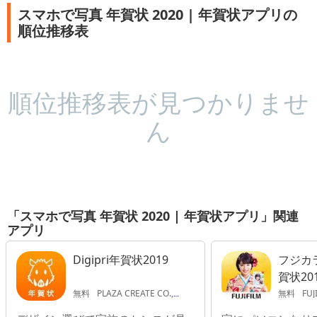
スマホで写真 年賀状 2020 | 年賀状アプリの
順位推移表
順位推移表が見つかりませ
ん
「スマホで写真 年賀状 2020 | 年賀状アプリ」関連
アプリ
Digipri年賀状2019
フジカ
賀状20
ルム公
無料
PLAZA CREATE CO.,LTD.
無料
FUJI