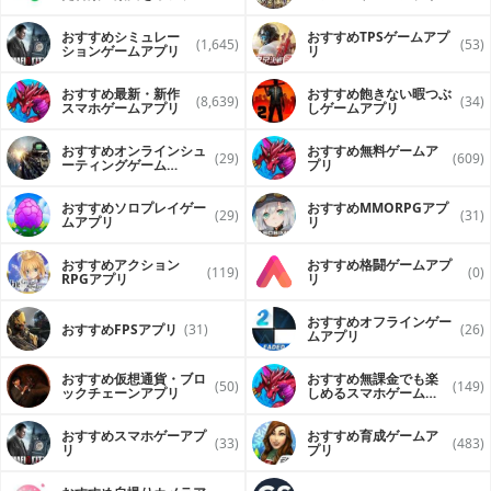
ンで再生するアプリ
おすすめシミュレー
おすすめTPSゲームアプ
(1,645)
(53)
ションゲームアプリ
リ
おすすめ最新・新作
おすすめ飽きない暇つぶ
(8,639)
(34)
スマホゲームアプリ
しゲームアプリ
おすすめオンラインシュ
おすすめ無料ゲームア
(29)
(609)
ーティングゲーム
プリ
（FPS・TPS）アプリ
おすすめソロプレイゲー
おすすめ MMORPGアプ
(29)
(31)
ムアプリ
リ
おすすめアクション
おすすめ格闘ゲームアプ
(119)
(0)
RPGアプリ
リ
おすすめオフラインゲー
おすすめFPSアプリ
(31)
(26)
ムアプリ
おすすめ仮想通貨・ブロ
おすすめ無課金でも楽
(50)
(149)
ックチェーンアプリ
しめるスマホゲームア
プリ
おすすめスマホゲーアプ
おすすめ育成ゲームア
(33)
(483)
リ
プリ