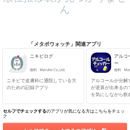
ん
「メタボウォッチ」関連アプリ
ニキビログ
アルコ
ー
無料
Maruho Co.,Ltd.
無料
Mas
ニキビで皮膚科に通院している方
アルコールが分解
のための記録アプリ
が逆算が出来るの
を気にしながら飲
る?!
セルフでチェックする
のアプリが気になる方はこちらをチェッ
ク