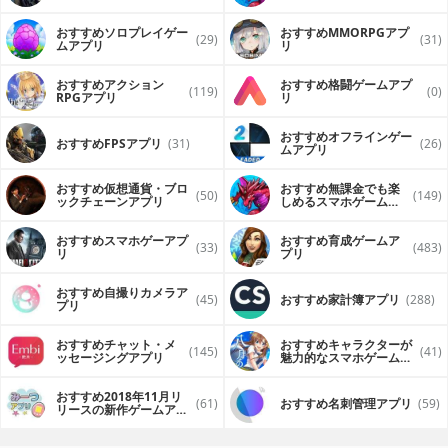
（FPS・TPS）アプリ
おすすめソロプレイゲー
おすすめ MMORPGアプ
(29)
(31)
ムアプリ
リ
おすすめアクション
おすすめ格闘ゲームアプ
(119)
(0)
RPGアプリ
リ
おすすめオフラインゲー
おすすめFPSアプリ
(31)
(26)
ムアプリ
おすすめ仮想通貨・ブロ
おすすめ無課金でも楽
(50)
(149)
ックチェーンアプリ
しめるスマホゲームア
プリ
おすすめスマホゲーアプ
おすすめ育成ゲームア
(33)
(483)
リ
プリ
おすすめ自撮りカメラア
(45)
おすすめ家計簿アプリ
(288)
プリ
おすすめチャット・メ
おすすめキャラクターが
(145)
(41)
ッセージングアプリ
魅力的なスマホゲームア
プリ
おすすめ2018年11月リ
(61)
おすすめ名刺管理アプリ
(59)
リースの新作ゲームアプ
リ