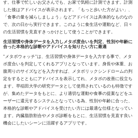
す。仕事で忙しいお父さんでも、お家で気軽に計測できます。計測
した後はアドバイスが表示されます。「もっと歩いた方がよい」、
「食事の量を減らしましょう」などアドバイスは具体的なものなの
で、次の日から実行できます。このように食生活や運動など、日々
の生活習慣を見直すきっかけとして使うことができます。
生活習慣や身体データを入力しメタボ度合いを判定、性別や年齢に
合った本格的な診断やアドバイスを知りたい方に最適
"メタボウォッチ"は、生活習慣や身体データを入力する事で、メタ
ボ度合いを判定してくれるアプリとなっています。身長や体重、お
腹周りのサイズなどを入力すれば、メタボリックシンドロームの判
定をするとともにアドバイスを表示してれ、メタボの改善に役立ち
ます。早稲田大学の研究データとして使用されているのも特徴です
が、集めたデータをもとに、より適切な運動や食事の提案などをユ
ーザーに還元するシステムとなっている為、性別や年齢に合った、
本格的な診断やアドバイスを受けたい方には最適な仕様となってい
ます。内臓脂肪割合やメタボ診断をもとに、生活習慣を見直す良い
機会にしたいシーンに活躍するアプリです。