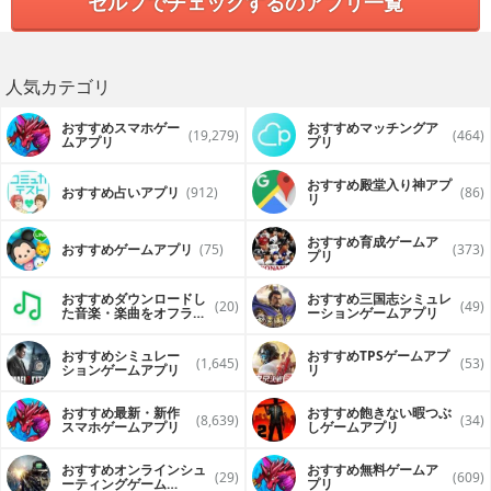
セルフでチェックするのアプリ一覧
人気カテゴリ
おすすめスマホゲー
おすすめマッチングア
(19,279)
(464)
ムアプリ
プリ
おすすめ殿堂入り神アプ
おすすめ占いアプリ
(912)
(86)
リ
おすすめ育成ゲームア
おすすめゲームアプリ
(75)
(373)
プリ
おすすめダウンロードし
おすすめ三国志シミュレ
(20)
(49)
た音楽・楽曲をオフライ
ーションゲームアプリ
ンで再生するアプリ
おすすめシミュレー
おすすめTPSゲームアプ
(1,645)
(53)
ションゲームアプリ
リ
おすすめ最新・新作
おすすめ飽きない暇つぶ
(8,639)
(34)
スマホゲームアプリ
しゲームアプリ
おすすめオンラインシュ
おすすめ無料ゲームア
(29)
(609)
ーティングゲーム
プリ