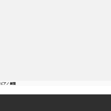
3D - Real ピア
CyberTuner
App
sive Technologies Inc.
118800円
Dean Reyburn
音で作曲が可
プロの技術者向けのピアノの調律
やFacebookでシ
ソフトウェア
ピアノ 鍵盤