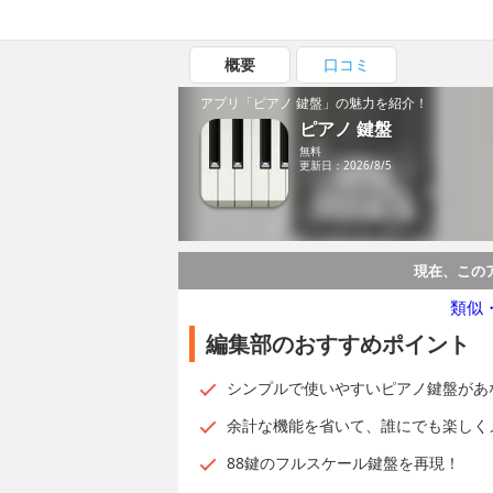
概要
口コミ
アプリ「ピアノ 鍵盤」の魅力を紹介！
ピアノ 鍵盤
無料
更新日：2026/8/5
現在、この
類似
編集部のおすすめポイント
シンプルで使いやすいピアノ鍵盤があ
余計な機能を省いて、誰にでも楽しく
88鍵のフルスケール鍵盤を再現！