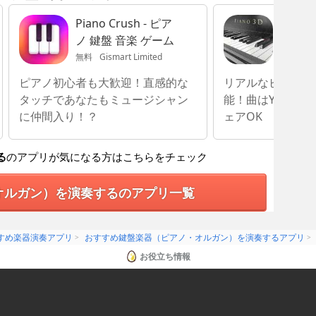
Piano Crush - ピア
Piano 
ノ 鍵盤 音楽 ゲーム
ノ AR 
無料
Gismart Limited
無料
Mas
ピアノ初心者も大歓迎！直感的な
リアルなピアノの
タッチであなたもミュージシャン
能！曲はYouTube
に仲間入り！？
ェアOK
る
のアプリが気になる方はこちらをチェック
オルガン）を演奏するのアプリ一覧
すめ楽器演奏アプリ
おすすめ鍵盤楽器（ピアノ・オルガン）を演奏するアプリ
お役立ち情報