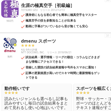
生涯の極真空手［初級編］
TETSURO UZU
リリース 2012/12/13
護身術にもなる初心者でも簡単に極真空手をマスター
極真空手の技を多数知ることが出来る
960円
動画に字幕がついているから音が無くても安心
31
dmenu スポーツ
4点 6件の評価
NTT DOCOMO, INC.
リリース 2018/06/21
無料
試合結果・選手情報・リーグの順位・コラムなどさまざ
まな情報にアクセスできる！
登録した競技の試合結果速報や号外をスマホに通知！
記事の更新頻度が高いのでスキマ時間に最新情報をゲッ
トできる
動作軽いです
スポーツを幅広く
読みたいジャンルも選べるし記事も
野球・サッカー・
読みやすいし毎日の試合結果をまと
ポーツのほとんど
めて見れるし使い心地はいいです。
テキスト速報がす