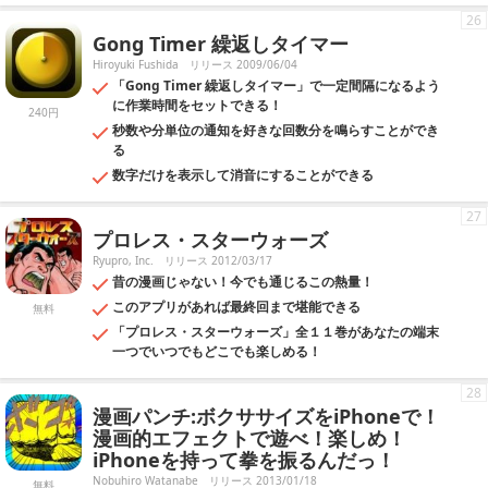
26
Gong Timer 繰返しタイマー
Hiroyuki Fushida
リリース 2009/06/04
「Gong Timer 繰返しタイマー」で一定間隔になるよう
に作業時間をセットできる！
240円
秒数や分単位の通知を好きな回数分を鳴らすことができ
る
数字だけを表示して消音にすることができる
27
プロレス・スターウォーズ
Ryupro, Inc.
リリース 2012/03/17
昔の漫画じゃない！今でも通じるこの熱量！
このアプリがあれば最終回まで堪能できる
無料
「プロレス・スターウォーズ」全１１巻があなたの端末
一つでいつでもどこでも楽しめる！
28
漫画パンチ:ボクササイズをiPhoneで！
漫画的エフェクトで遊べ！楽しめ！
iPhoneを持って拳を振るんだっ！
Nobuhiro Watanabe
リリース 2013/01/18
無料