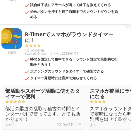
360円
試合終了後にアラームが鳴って終了を教えてくれる
始めボタンを押すと終了時間までのカウントダウンを始
める
25
R-Timerでスマホがラウンドタイマー
に！
4点 5件の評価
120円
Yoshiaki Onishi
リリース 2015/01/11
時間を設定して集中できる！ラウンド設定で規則的な行
動をとろう！
ボクシングのラウンドをタイマーで確認できる
タイマー発動時には音声で知らせてくれる
部活動やスポーツ活動に使えるタ
スマホが簡単にラ
イマーで便利
になる
部活の柔道の乱取り稽古の時間とイ
スマホがラウンド
ンターバルで使ってます。とても助
で定時になったら
かります！
別感を出せて良か
やわら
2019年7月11日
よん