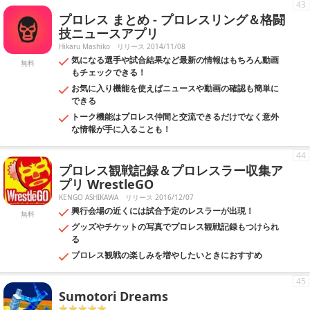
43
プロレス まとめ - プロレスリング＆格闘
技ニュースアプリ
Hikaru Mashiko
リリース 2014/11/08
気になる選手や試合結果など最新の情報はもちろん動画
無料
もチェックできる！
お気に入り機能を使えばニュースや動画の確認も簡単に
できる
トーク機能はプロレス仲間と交流できるだけでなく意外
な情報が手に入ることも！
44
プロレス観戦記録＆プロレスラー収集ア
プリ WrestleGO
KENGO ASHIKAWA
リリース 2016/12/07
興行会場の近くには試合予定のレスラーが出現！
無料
グッズやチケットの写真でプロレス観戦記録もつけられ
る
プロレス観戦の楽しみを増やしたいときにおすすめ
45
Sumotori Dreams