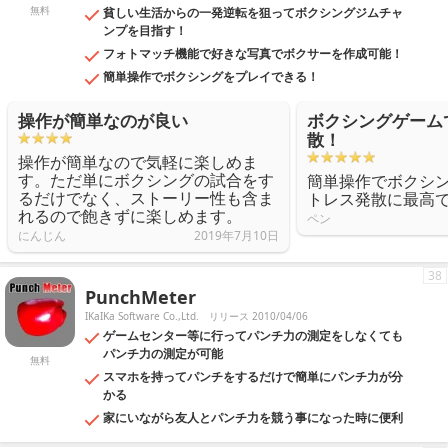
無料
貧しい生活からの一発逆転を狙ってボクシングジムチャ
ンプを目指す！
フォトマッチ機能で好きな写真でボクサーを作成可能！
簡単操作でボクシングをプレイできる！
操作が簡単なのが良い
ボクシングゲーム
散！
操作が簡単なので気軽に楽しめま
す。ただ単にボクシングの試合をす
簡単操作でボクシ
るだけでなく、ストーリー性も含ま
トレス発散に最高
れるので飽きずに楽しめます。
ペン
にんじん
2019年7月10日
38
PunchMeter
IKaIKa Software Co.,Ltd.
リリース 2010/04/06
ゲームセンター等に行ってパンチ力の測定をしなくても
パンチ力の測定が可能
無料
スマホを持ってパンチをするだけで簡単にパンチ力が分
かる
家にいながら友人とパンチ力を競う事になった時に便利