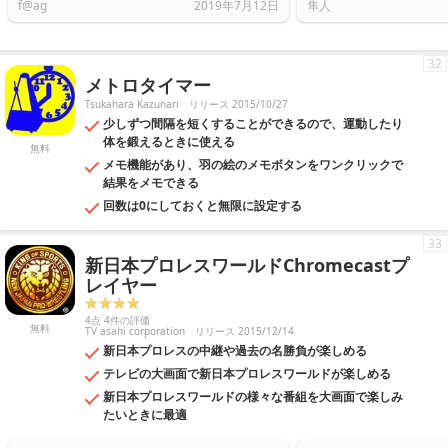
f@ag
2019年7月12日
隼人
32
メトロタイマー
Tsukahara Kazunari
リリース 2015/10/27
少しずつ間隔を短くすることができるので、運動したり
体を鍛えるときに使える
無料
メモ機能があり、羽の絵のメモボタンをワンクリックで
結果をメモできる
回数は0にしておくと無限に設定する
33
新日本プロレスワールドChromecastプ
レイヤー
4点 4件の評価
無料
TV asahi corporation
リリース 2015/12/14
新日本プロレスの中継や過去の名勝負が楽しめる
テレビの大画面で新日本プロレスワールドが楽しめる
新日本プロレスワールドの様々な番組を大画面で楽しみ
たいときに最適