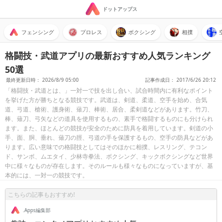
ドットアップス
フェンシング
プロレス
ボクシング
相撲
格闘技・武道アプリの最新おすすめ人気ランキング
50選
最終更新日時： 2026/8/9 05:00
記事作成日： 2017/6/26 20:12
「格闘技・武道とは、」一対一で技を出し合い、試合時間内に有利なポイント
を挙げた方が勝ちとなる競技です。武道は、剣道、柔道、空手を始め、合気
道、弓道、槍術、護身術、薙刀、棒術、居合、柔剣道などがあります。竹刀、
棒、薙刀、弓矢などの道具を使用するもの、素手で格闘するものにも分けられ
ます。また、ほとんどの競技が安全のために防具を着用しています。剣道の小
手、面、胴、垂れ、薙刀の脛、弓道の手を保護するもの、空手の防具などがあ
ります。広い意味での格闘技としてはそのほかに相撲、レスリング、テコン
ド、サンボ、ムエタイ、少林寺拳法、ボクシング、キックボクシングなど世界
中に様々なものが存在します。そのルールも様々なものになっていますが、基
本的には、一対一の競技です。
こちらの記事もおすすめ!
.Apps編集部