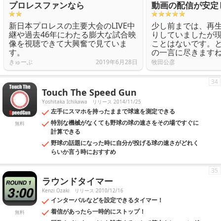
プロレスファンなら
動画の配信が安定
新日本プロレスの主要大会のLIVE中
少し前までは、再
継や過去46年にわたる膨大な試合映
りしていましたが
像を視聴できて大興奮で見ていま
ことはないです。
す。
の一言に尽きます
きゅーぶ
2019年6月28日
牧田公彦
34
Touch The Speed Gun
Yoshitaka Ichikawa
リリース 2014/11/25
左手にスマホを持ったままで球速を測定できる
特別な機械がなくても野球の球の速さをその場ですぐに
無料
計算できる
野球の話題になった時に自分が投げる球の速さがどれく
らいか言う時におすすめ
35
ラウンドタイマー
Kenzi Ozaki
リリース 2010/12/16
インターバルなどを設定できるタイマー！
着信があったら一時的にストップ！
無料