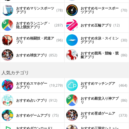
リ
おすすめマリンスポーツ
おすすめモータースポー
(78)
(70)
アプリ
ツアプリ
おすすめランニング・
(287)
おすすめ五輪アプリ
(12)
陸上競技アプリ
おすすめ格闘技・武道ア
おすすめ水泳・スイミン
(96)
(30)
プリ
グアプリ
おすすめ競馬・競輪・競
おすすめ球技アプリ
(852)
(86)
艇アプリ
人気カテゴリ
おすすめスマホゲー
おすすめマッチングア
(19,279)
(464)
ムアプリ
プリ
おすすめ殿堂入り神アプ
おすすめ占いアプリ
(912)
(86)
リ
おすすめ育成ゲームア
おすすめゲームアプリ
(75)
(373)
プリ
おすすめダウンロードし
おすすめ三国志シミュレ