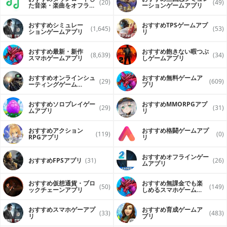
(20)
(49)
た音楽・楽曲をオフライ
ーションゲームアプリ
ンで再生するアプリ
おすすめシミュレー
おすすめTPSゲームアプ
(1,645)
(53)
ションゲームアプリ
リ
おすすめ最新・新作
おすすめ飽きない暇つぶ
(8,639)
(34)
スマホゲームアプリ
しゲームアプリ
おすすめオンラインシュ
おすすめ無料ゲームア
(29)
(609)
ーティングゲーム
プリ
（FPS・TPS）アプリ
おすすめソロプレイゲー
おすすめ MMORPGアプ
(29)
(31)
ムアプリ
リ
おすすめアクション
おすすめ格闘ゲームアプ
(119)
(0)
RPGアプリ
リ
おすすめオフラインゲー
おすすめFPSアプリ
(31)
(26)
ムアプリ
おすすめ仮想通貨・ブロ
おすすめ無課金でも楽
(50)
(149)
ックチェーンアプリ
しめるスマホゲームア
プリ
おすすめスマホゲーアプ
おすすめ育成ゲームア
(33)
(483)
リ
プリ