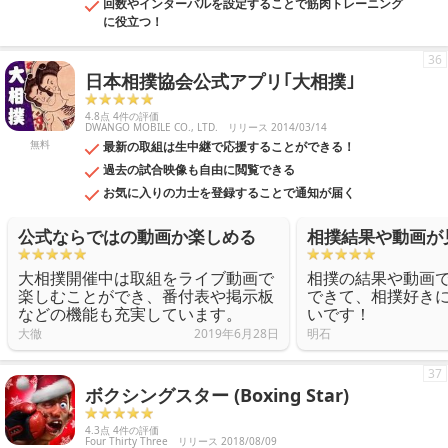
回数やインターバルを設定することで筋肉トレーニング
に役立つ！
36
日本相撲協会公式アプリ｢大相撲｣
4.8点 4件の評価
DWANGO MOBILE CO., LTD.
リリース 2014/03/14
無料
最新の取組は生中継で応援することができる！
過去の試合映像も自由に閲覧できる
お気に入りの力士を登録することで通知が届く
公式ならではの動画か楽しめる
相撲結果や動画が
大相撲開催中は取組をライブ動画で
相撲の結果や動画
楽しむことができ、番付表や掲示板
できて、相撲好き
などの機能も充実しています。
いです！
大徹
2019年6月28日
明石
37
ボクシングスター (Boxing Star)
4.3点 4件の評価
Four Thirty Three
リリース 2018/08/09