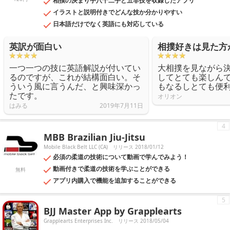
相撲の決まり手八十二手と五非技を収録したアプリ
イラストと説明付きでどんな技か分かりやすい
日本語だけでなく英語にも対応している
英訳が面白い
相撲好きは見た方
一つ一つの技に英語解説が付いてい
大相撲を見ながら
るのですが、これが結構面白い。そ
してとても楽しん
ういう風に言うんだ、と興味深かっ
もなるしとても便
たです。
オリオン
はみる
2019年7月11日
4
MBB Brazilian Jiu-Jitsu
Mobile Black Belt LLC (CA)
リリース 2018/01/12
必須の柔道の技術について動画で学んでみよう！
動画付きで柔道の技術を学ぶことができる
無料
アプリ内購入で機能を追加することができる
5
BJJ Master App by Grapplearts
Grapplearts Enterprises Inc.
リリース 2018/05/04