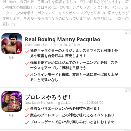
胴、垂れ、薙刀の脛、弓道の手を保護するもの、空手の防具などがあります。広
い意味での格闘技としてはそのほかに相撲、レスリング、テコンド、サンボ、ム
エタイ、少林寺拳法、ボクシング、キックボクシングなど世界中に様々なものが
存在します。そのルールも様々なものになっていますが、基本的には、一対一の
競技です。
41
Real Boxing Manny Pacquiao
Vivid Games S.A.
リリース 2017/04/19
操作キャラクターのオリジナルカスタマイズも可能！外
見や装備を自分好みに変更しよう！
無料
強敵を倒すためにはジムでのトレーニングが必須！ステ
ータスをアップして勝利を目指そう！
オンラインモードも搭載。友達と一緒に遊べば盛り上が
ること間違いなし！
42
プロレスやろうぜ！
New Japan Pro-Wrestling Co,.Ltd.
リリース 2015/06/20
多彩なバリエーションから必殺技を選べる！
実在のプロレスラーとの対戦が味わえるイベントあり
無料
プロレスゲームで思い切り楽しみたいときにおすすめ