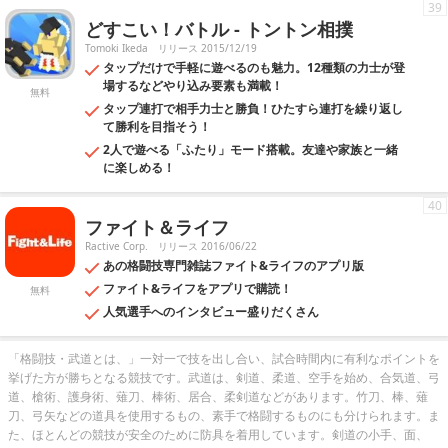
39
どすこい！バトル - トントン相撲
Tomoki Ikeda
リリース 2015/12/19
タップだけで手軽に遊べるのも魅力。12種類の力士が登
場するなどやり込み要素も満載！
無料
タップ連打で相手力士と勝負！ひたすら連打を繰り返し
て勝利を目指そう！
2人で遊べる「ふたり」モード搭載。友達や家族と一緒
に楽しめる！
40
ファイト＆ライフ
Ractive Corp.
リリース 2016/06/22
あの格闘技専門雑誌ファイト&ライフのアプリ版
ファイト&ライフをアプリで購読！
無料
人気選手へのインタビュー盛りだくさん
「格闘技・武道とは、」一対一で技を出し合い、試合時間内に有利なポイントを
挙げた方が勝ちとなる競技です。武道は、剣道、柔道、空手を始め、合気道、弓
道、槍術、護身術、薙刀、棒術、居合、柔剣道などがあります。竹刀、棒、薙
刀、弓矢などの道具を使用するもの、素手で格闘するものにも分けられます。ま
た、ほとんどの競技が安全のために防具を着用しています。剣道の小手、面、