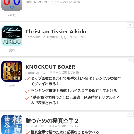
Steve McArther
リリース 2014/05/28
240円
10
Christian Tissier Aikido
Barakkuda Co. Limited
リリース 2013/06/30
無料
11
KNOCKOUT BOXER
marge co., ltd.
リリース 2011/09/16
タップ回数に合わせて相手の顔が変化！シンプルな操作
でプレイ出来る！
無料
ランキング機能を搭載！ハイスコアを保存しておける
1試合15秒で暇つぶしにも最適！経過時間もリアルタイ
ムで表示される！
12
勝つための極真空手２
TETSURO UZU
リリース 2013/08/15
極真空手で勝つために必要なことを学べる！