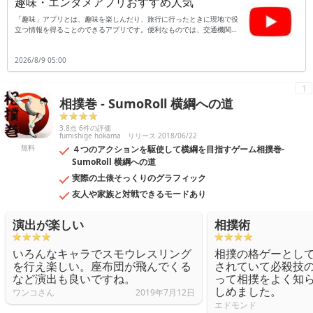
趣味・エンタメアプリおすすめ人気
「趣味」アプリとは、趣味を楽しんだり、旅行に行ったときに現地で役
立つ情報を得ることのできるアプリです。便利なものでは、交通機関の
乗り換え案内です。出発地と到着地、時刻を入れると出発前に乗り換え
の際にはどの乗り場から何番のホームに行けば良いかなど、乗り換えの
2026/8/9 05:00
方法を具体的に知ることができます。さらに、語学の勉強や海外旅行に
役立つのが翻訳アプリです。日本語を入力すると翻訳したい国の言葉に
翻訳をしてくれます。また、反対に英語のように外国語から日本語へ翻
1
訳することも可能です。旅行など知らない場所へ行くと、交通手段がス
相撲巻 - SumoRoll 横綱への道
ムーズだと安心して旅行を続けることができます。趣味でお出かけが多
い人にもおすすめです。
3.8点 6件の評価
fumishige hokama
リリース 2018/06/22
無料
４つのアクションを駆使して横綱を目指すゲーム相撲巻-
SumoRoll 横綱への道
実際の土俵そっくりのグラフィック
友人や家族と対戦できるモードあり
演出が楽しい
相撲術
いろんなキャラでスモウレスリング
相撲の格ゲーとし
を行え楽しい。座布団が飛んでくる
されていて必殺技
など演出も良いですね。
って相撲をよく知
しめました。
ワンコさん
2019年7月12日
エドモンド