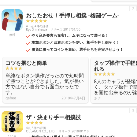
2
おしたおせ！手押し相撲 -格闘ゲーム-
4.5点 4件の評価
Ryo Shirakawa
リリース 2017/01/30
無料
やり込み要素も充実し、ムキになって遊べる！
攻撃ボタンと回避ボタンを使い、相手を押し倒そう！
勝負に勝ってコインを集め、選手たちを充実させよう！
コツを掴むと簡単
タップ操作で手軽
れる
単純なボタン操作だったので短時間
で勝つことができました。気が長い
8人のキャラが登場
方ではない自分でも面白かったで
く、タップ操作で
す。
を開始出来るのが
gabee
2019年7月4日
あさ
3
ザ・決まり手ー相撲技
4点 5件の評価
OBLAGON CO., LTD.
リリース 2010/01/10
120円