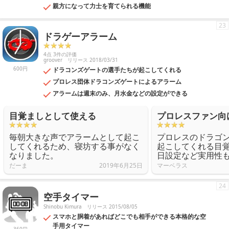
親方になって力士を育てられる機能
23
ドラゲーアラーム
4点 3件の評価
groover
リリース 2018/03/31
600円
ドラコンズゲートの選手たちが起こしてくれる
プロレス団体ドラコンズゲートによるアラーム
アラームは週末のみ、月水金などの設定ができる
目覚ましとして使える
プロレスファン向
毎朝大きな声でアラームとして起こ
プロレスのドラゴ
してくれるため、寝坊する事がなく
起こしてくれる目
なりました。
日設定など実用性
だーま
2019年6月25日
マーベラス
24
空手タイマー
Shinobu Kimura
リリース 2015/08/05
スマホと胴着があればどこでも相手ができる本格的な空
手用タイマー