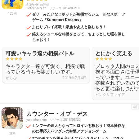
4.3点 4件の評価
Peter Soltesz
リリース 2014/03/18
120円
ゼリーみたいなロボットが相撲するシュールなスポーツ
ゲーム『Sumotori Dreams』
ふたりプレイ搭載！家族や友人と楽しもう！
笑えるシュールな相撲をとって、ちょっとした暇を潰し
ちゃおう！
可愛いキャラ達の相撲バトル
とにかく笑える
キャラクター達が可愛く、相撲で戦
ブロック人間のコ
っている時も微笑ましいです。
撲する面白さに子
っています。ユニ
がらな
2019年7月4日
搭載されているの
ると更に楽しさが
ピンクサファイア
46
カウンター・オブ・デス
yun whan kim
リリース 2016/06/30
カンフーの達人となってヒロインを救おう！簡単操作な
のに手応えバツグンの拳撃アクションゲーム
無料
2つのボタンを組み合わせて行うスタイリッシュアクシ