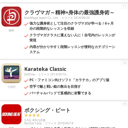
17
クラヴマガ～精神×身体の最強護身術～
KravMaga Japan Co., Ltd.
リリース 2014/08/29
強力な護身術として注目のクラヴマガが学べる！6ヶ月
分の段階的なレッスンを収録
無料
クラヴマガクラスに通えない人に！自宅内のレッスンが
実現
内容が分かりやすく段階レッスンが便利なカテゴリーシ
ステム
18
Karateka Classic
DotEmu
リリース 2013/05/16
PC・ファミコン向けソフト「カラテカ」のアプリ版
空手で敵と戦い姫の救出を目指す
120円
バーチャルパッドで直感的に攻撃できる
19
ボクシング・ビート
3.8点 4件の評価
Ractive Corp.
リリース 2016/05/14