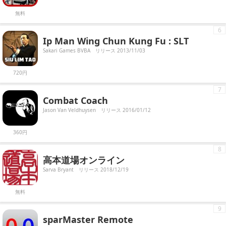
無料
6
Ip Man Wing Chun Kung Fu : SLT
Sakari Games BVBA
リリース 2013/11/03
720円
7
Combat Coach
Jason Van Veldhuysen
リリース 2016/01/12
360円
8
高本道場オンライン
Sarva Bryant
リリース 2018/12/19
無料
9
sparMaster Remote