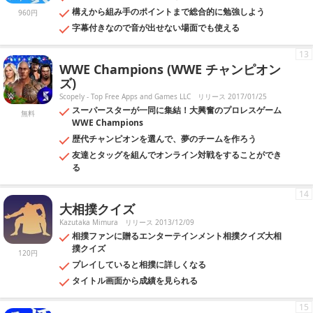
構えから組み手のポイントまで総合的に勉強しよう
960円
字幕付きなので音が出せない場面でも使える
13
WWE Champions (WWE チャンピオン
ズ)
Scopely - Top Free Apps and Games LLC
リリース 2017/01/25
スーパースターが一同に集結！大興奮のプロレスゲーム
無料
WWE Champions
歴代チャンピオンを選んで、夢のチームを作ろう
友達とタッグを組んでオンライン対戦をすることができ
る
14
大相撲クイズ
Kazutaka Mimura
リリース 2013/12/09
相撲ファンに贈るエンターテインメント相撲クイズ大相
撲クイズ
120円
プレイしていると相撲に詳しくなる
タイトル画面から成績を見られる
15