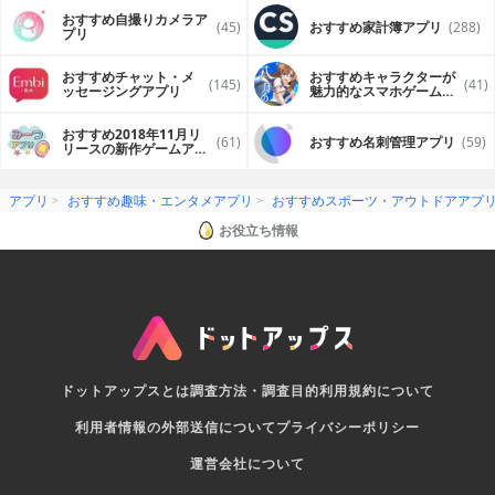
おすすめ自撮りカメラア
(45)
おすすめ家計簿アプリ
(288)
プリ
おすすめチャット・メ
おすすめキャラクターが
(145)
(41)
ッセージングアプリ
魅力的なスマホゲームア
プリ
おすすめ2018年11月リ
(61)
おすすめ名刺管理アプリ
(59)
リースの新作ゲームアプ
リ
アプリ
おすすめ趣味・エンタメアプリ
おすすめスポーツ・アウトドアアプ
お役立ち情報
ドットアップスとは
調査方法・調査目的
利用規約について
利用者情報の外部送信について
プライバシーポリシー
運営会社について