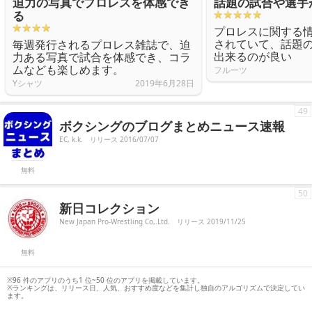
迫力の写真でプロレスを体感でき
話題の試合や選手
る
プロレスに関する
されていて、話題
毎週発行されるプロレス雑誌で、迫
出来るのが良い
力ある写真で試合を体感でき、コラ
ムなども楽しめます。
フルーツ
Yシャツ
2019年6月28日
49
ボクシングのブログまとめニュース速報
EC, k.k.
リリース 2016/07/07
無料
50
新日コレクション
New Japan Pro-Wrestling Co,.Ltd.
リリース 2019/11/25
無料
※96 件のアプリのうち1 位~50 位のアプリを掲載しています。
※ランキングは、リリース日、人気、おすすめ度などを集計し独自のアルゴリズムで決定してい
ます。