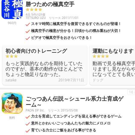
勝つための極真空手
4点 5件の評価
TETSURO UZU
リリース 2011/11/01
960円
スキマ時間に極真空手を復習できるすぐれものが登場！
極真空手の極意が分かる！日頃からの積み重ねが大切！
ビデオで極真空手をおさらいできる！
初心者向けのトレーニング
運動にもなります
もっと実践的なものを期待していた
動画で見る極真空
のですが、基本の動作がほとんどで
りますし見ながら
ちょっと物足りなかった。
になってとても良
satake
2019年7月11日
ドッグ
16
ごっつあん伝説～シュール系力士育成ゲ
ーム～
PAON DP Inc.
リリース 2015/05/08
力士を育成してエンディングを迎える事ができるゲーム
無料
意外とかわいいごっつあんたちの魅力にメロメロ
育ている力士にご飯をあげる事ができる