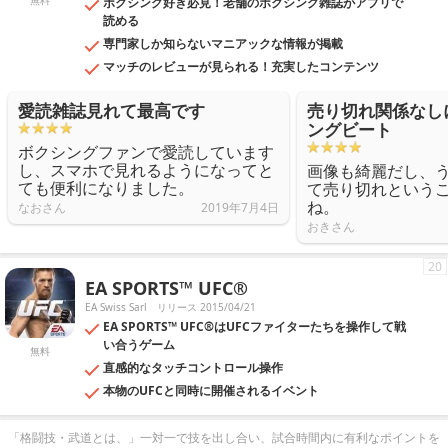
無料
ボクシング好き必見！老舗のボクシング雑誌がアプリで
読める
専門家しか知らないマニアックな情報が掲載
マッチのレビューが見られる！充実したコンテンツ
愛読雑誌見れて最高です
売り切れ関係なし
ングビート
ボクシングファンで愛読しています
し、スマホで見れるようになってと
画像も綺麗だし、
ても便利になりました。
て売り切れという
ね。
なおさん
2019年7月4日
おきさん
20
EA SPORTS™ UFC®
EA Swiss Sarl
リリース 2015/04/21
EA SPORTS™ UFC®はUFCファイターたちを操作して戦
い合うゲーム
無料
直感的なタッチコントロール操作
本物のUFCと同時に開催されるイベント
「格闘技・武道とは、」一対一で技を出し合い、試合時間内に有利なポイントを