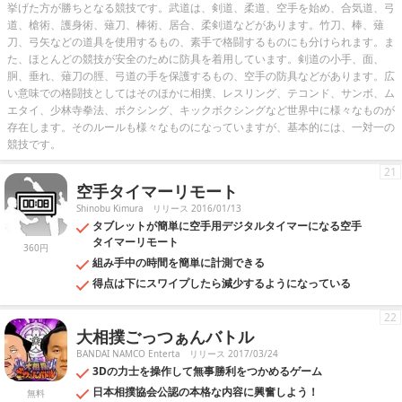
挙げた方が勝ちとなる競技です。武道は、剣道、柔道、空手を始め、合気道、弓
道、槍術、護身術、薙刀、棒術、居合、柔剣道などがあります。竹刀、棒、薙
刀、弓矢などの道具を使用するもの、素手で格闘するものにも分けられます。ま
た、ほとんどの競技が安全のために防具を着用しています。剣道の小手、面、
胴、垂れ、薙刀の脛、弓道の手を保護するもの、空手の防具などがあります。広
い意味での格闘技としてはそのほかに相撲、レスリング、テコンド、サンボ、ム
エタイ、少林寺拳法、ボクシング、キックボクシングなど世界中に様々なものが
存在します。そのルールも様々なものになっていますが、基本的には、一対一の
競技です。
21
空手タイマーリモート
Shinobu Kimura
リリース 2016/01/13
タブレットが簡単に空手用デジタルタイマーになる空手
タイマーリモート
360円
組み手中の時間を簡単に計測できる
得点は下にスワイプしたら減少するようになっている
22
大相撲ごっつぁんバトル
BANDAI NAMCO Enterta
リリース 2017/03/24
3Dの力士を操作して無事勝利をつかめるゲーム
日本相撲協会公認の本格な内容に興奮しよう！
無料