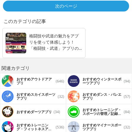
次のページ
このカテゴリの記事
格闘技や武道の魅力をアプ
リを使って体感しよう！
「格闘技・武道」アプリの1
0選。
関連カテゴリ
おすすめアウトドアア
おすすめウィンタースポ
(646)
(94)
プリ
ーツアプリ
おすすめスカイスポーツ
おすすめダンス・バレエ
(32)
(57)
アプリ
アプリ
おすすめトレーニング・
おすすめダーツアプリ
(34)
(84)
スポーツの管理／記録ア
プリ
おすすめトレーニン
おすすめマイナースポー
(536)
(32)
グ・フィットネスアプ
ツアプリ