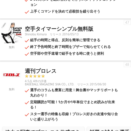
ョン
上手くコマンドを決めて必殺技を繰り出そう
47
空手タイマーシンプル無料版
Shinobu Kimura
リリース 2016/05/13
組手の時間と得点、反則を簡単に管理できる
終了予告時間と終了時間をブザーで知らせてくれる
無料
空手部や空手道場で組手をする時に使うと便利
48
週刊プロレス
4.5点 4件の評価
BASEBALL MAGAZINE SHA CO., LTD.
リリース 2015/06/30
無料
選手のコラムも豊富に用意！舞台裏やマッチリポートも
丸わかり！
定期購読が可能！1か月や1年単位でまとめ読みが出来
る！
スター選手の特集も収録！プロレス好きの友達や知り合
いと盛り上がろう