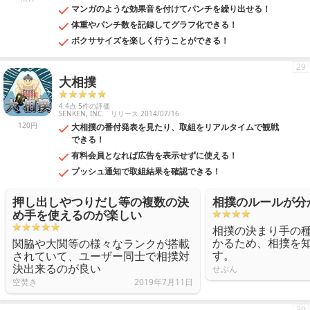
マンガのような効果音を付けてパンチを繰り出せる！
体重やパンチ数を記録してグラフ化できる！
ボクササイズを楽しく行うことができる！
29
大相撲
4.4点 5件の評価
SENKEN, INC.
リリース 2014/07/16
120円
大相撲の番付発表を見たり、取組をリアルタイムで観戦
できる！
有料会員となれば広告を表示せずに使える！
プッシュ通知で取組結果を確認できる！
押し出しやつりだし等の複数の決
相撲のルールが分
め手を使えるのが楽しい
相撲の決まり手の
かるため、相撲を
関脇や大関等の様々なランクが搭載
す。
されていて、ユーザー同士で相撲対
決出来るのが良い
せぶん
空焚き
2019年7月11日
30