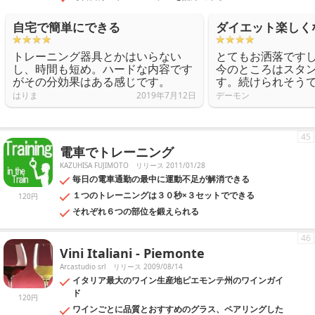
自宅で簡単にできる
ダイエット楽しく
トレーニング器具とかはいらない
とてもお洒落です
し、時間も短め。ハードな内容です
今のところはスタ
がその分効果はある感じです。
す。続けられそう
はりま
2019年7月12日
デーモン
45
電車でトレーニング
KAZUHISA FUJIMOTO
リリース 2011/01/28
毎日の電車通勤の最中に運動不足が解消できる
１つのトレーニングは３０秒×３セットでできる
120円
それぞれ６つの部位を鍛えられる
46
Vini Italiani - Piemonte
Arcastudio srl
リリース 2009/08/14
イタリア最大のワイン生産地ピエモンテ州のワインガイ
ド
120円
ワインごとに品質とおすすめのグラス、ペアリングした