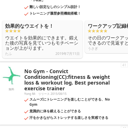
「1-RM」
難しい設定なしのシンプル設計！
トレーニング履歴参照機能搭載！
効果的なウエイトを！
ワークアップ記録
ウエイトを効果的にできます。鍛え
その日のワークア
た後の写真を見ていつもモチベーシ
できるので見返す
ョンが上がります。
うさぎ
たふ
2019年7月11日
41
No Gym - Convict
Conditioning(CC):fitness & weight
loss & workout log. Best personal
exercise trainer
無料
Yong Mi
リリース 2015/08/15
スムーズにトレーニングを楽しむことができる、No
Gym
意識的に体を鍛えることができる
汗をかきながらストレッチする楽しさを実感できる