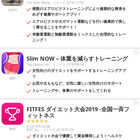
You Qian Wang
リリース 2016/11/03
複数のエアロビクストレーニングにより健康的な痩身を
240円
めざす健康サポートアプリ！
エアロビクスやヨガマット運動などを行い健康的で美し
く痩せることをサポート！
有酸素運動と無酸素運動をミックスした合理的なトレー
ニング！
35
Slim NOW – 体重を減らすトレーニング
Tap Genius Ltd.
リリース 2018/08/04
女性向けのダイエットをサポートするトレーニングアプ
リ
無料
お尻や太ももなど、女性に嬉しい女性向けのサポート
トレーニングや、食事のサポートをしてくれる
36
FITFES ダイエット大会2019 -全国一斉フ
ィットネス
4.5点 4件の評価
無料
ENT, Inc.
リリース 2019/01/26
ダイエット大会で優勝して賞金獲得しよう！ヘルスケ