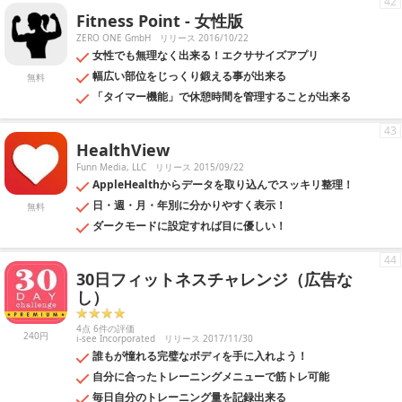
42
Fitness Point - 女性版
ZERO ONE GmbH
リリース 2016/10/22
女性でも無理なく出来る！エクササイズアプリ
幅広い部位をじっくり鍛える事が出来る
無料
「タイマー機能」で休憩時間を管理することが出来る
43
HealthView
Funn Media, LLC
リリース 2015/09/22
AppleHealthからデータを取り込んでスッキリ整理！
日・週・月・年別に分かりやすく表示！
無料
ダークモードに設定すれば目に優しい！
44
30日フィットネスチャレンジ（広告な
し）
4点 6件の評価
240円
i-see Incorporated
リリース 2017/11/30
誰もが憧れる完璧なボディを手に入れよう！
自分に合ったトレーニングメニューで筋トレ可能
毎日自分のトレーニング量を記録出来る