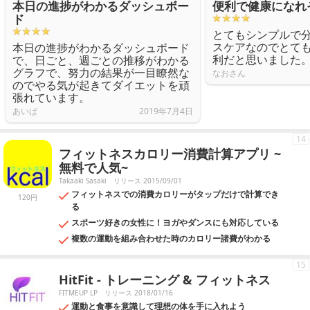
本日の進捗がわかるダッシュボー
便利で健康になれ
ド
とてもシンプルで
スケアなのでとて
本日の進捗がわかるダッシュボード
利だと思いました
で、日ごと、週ごとの推移がわかる
グラフで、努力の結果が一目瞭然な
なおさん
のでやる気が起きてダイエットを頑
張れています。
あいば
2019年7月4日
14
フィットネスカロリー消費計算アプリ ~
無料で人気~
Takaaki Sasaki
リリース 2015/09/01
フィットネスでの消費カロリーがタップだけで計算でき
120円
る
スポーツ好きの女性に！ヨガやダンスにも対応している
複数の運動を組み合わせた時のカロリー諸費がわかる
15
HitFit - トレーニング & フィットネス
FITMEUP LP
リリース 2018/01/16
運動と食事を意識して理想の体を手に入れよう