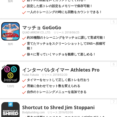
無料
設定した筋トレの設定をメモリーで保存可能！
一人のトレーニングの時にも回数をカウントできる！
5
マッチョ GoGoGo
QUAD ARROW CO.,LTD.
リリース 2018/06/25
約30種類のトレーニングをマッチョに課して育成可能！
育てたマッチョをスクリーンショットしてSNSへ投稿可
無料
能！
徐々に育っていくマッチョを観察して楽しめる！
6
インターバルタイマー Athletes Pro
Yudai Fukuda
リリース 2018/02/20
タイマーをセットして正しく筋トレを行おう
用途に合わせてセット数を変えられる
120円
自作のトレーニングメニューを追加できる
7
Shortcut to Shred Jim Stoppani
Bodybuilding.com
リリース 2016/02/06