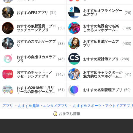
おすすめオフラインゲー
おすすめFPSアプリ
(31)
(26)
ムアプリ
おすすめ仮想通貨・ブロ
おすすめ無課金でも楽
(50)
(149)
ックチェーンアプリ
しめるスマホゲームア
プリ
おすすめスマホゲーアプ
おすすめ育成ゲームア
(33)
(483)
リ
プリ
おすすめ自撮りカメラア
(45)
おすすめ家計簿アプリ
(288)
プリ
おすすめチャット・メ
おすすめキャラクターが
(145)
(41)
ッセージングアプリ
魅力的なスマホゲームア
プリ
おすすめ2018年11月リ
(61)
おすすめ名刺管理アプリ
(59)
リースの新作ゲームアプ
リ
アプリ
おすすめ趣味・エンタメアプリ
おすすめスポーツ・アウトドアアプ
お役立ち情報