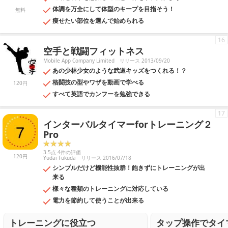
体調を万全にして体型のキープを目指そう！
無料
痩せたい部位を選んで始められる
16
空手と戦闘フィットネス
Mobile App Company Limited
リリース 2013/09/20
あの少林少女のような武道キッズをつくれる！？
格闘技の型やワザを動画で学べる
120円
すべて英語でカンフーを勉強できる
17
インターバルタイマーforトレーニング２
Pro
3.5点 4件の評価
120円
Yudai Fukuda
リリース 2016/07/18
シンプルだけど機能性抜群！飽きずにトレーニングが出
来る
様々な種類のトレーニングに対応している
電力を節約して使うことが出来る
トレーニングに役立つ
タップ操作でタイ