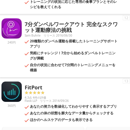
トレーニングの状況に応じた専用の食事プランとそのレ
シピを教えてくれる
12
7分ダンベルワークアウト 完全なスクワ
ット運動療法の挑戦
Sam Buhrle
リリース 2016/06/30
20種類のダンベル運動を搭載したトレーニングサポート
240円
アプリ
気軽にチャレンジ！7分から始めるダンベルトレーニン
グが満載
自分の状況に合わせて7分間のトレーニングメニューを
構築
13
FitPort
4.3点 4件の評価
Flask LLP
リリース 2014/09/26
360円
あなたの努力を数値化してわかりやすく表示するアプリ
あなたの体の状態を膨大なデータ量からチェックする
ほかのヘルスケアのデータも表示できる