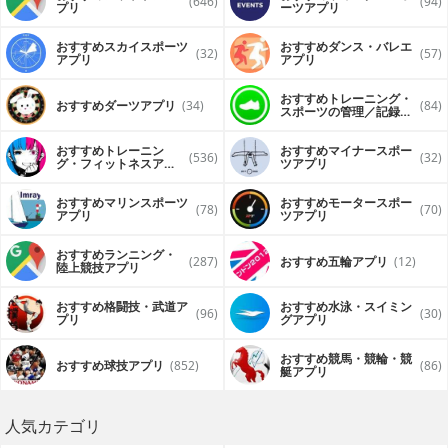
(646)
(94)
プリ
ーツアプリ
おすすめスカイスポーツ
おすすめダンス・バレエ
(32)
(57)
アプリ
アプリ
おすすめトレーニング・
おすすめダーツアプリ
(34)
(84)
スポーツの管理／記録ア
プリ
おすすめトレーニン
おすすめマイナースポー
(536)
(32)
グ・フィットネスアプ
ツアプリ
リ
おすすめマリンスポーツ
おすすめモータースポー
(78)
(70)
アプリ
ツアプリ
おすすめランニング・
(287)
おすすめ五輪アプリ
(12)
陸上競技アプリ
おすすめ格闘技・武道ア
おすすめ水泳・スイミン
(96)
(30)
プリ
グアプリ
おすすめ競馬・競輪・競
おすすめ球技アプリ
(852)
(86)
艇アプリ
人気カテゴリ