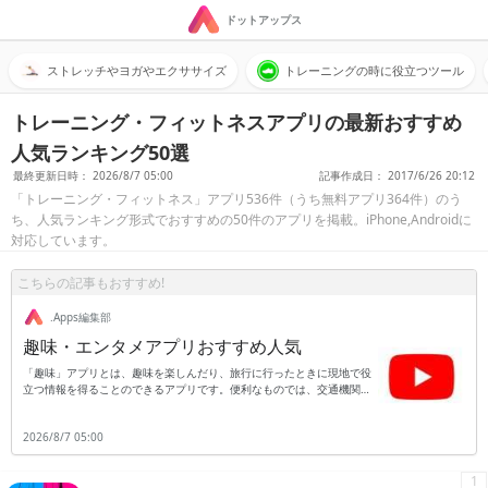
ドットアップス
ストレッチやヨガやエクササイズ
トレーニングの時に役立つツール
トレーニング・フィットネスアプリの最新おすすめ
人気ランキング50選
最終更新日時： 2026/8/7 05:00
記事作成日： 2017/6/26 20:12
「トレーニング・フィットネス」アプリ536件（うち無料アプリ364件）のう
ち、人気ランキング形式でおすすめの50件のアプリを掲載。iPhone,Androidに
対応しています。
こちらの記事もおすすめ!
.Apps編集部
趣味・エンタメアプリおすすめ人気
「趣味」アプリとは、趣味を楽しんだり、旅行に行ったときに現地で役
立つ情報を得ることのできるアプリです。便利なものでは、交通機関の
乗り換え案内です。出発地と到着地、時刻を入れると出発前に乗り換え
の際にはどの乗り場から何番のホームに行けば良いかなど、乗り換えの
2026/8/7 05:00
方法を具体的に知ることができます。さらに、語学の勉強や海外旅行に
役立つのが翻訳アプリです。日本語を入力すると翻訳したい国の言葉に
翻訳をしてくれます。また、反対に英語のように外国語から日本語へ翻
1
訳することも可能です。旅行など知らない場所へ行くと、交通手段がス