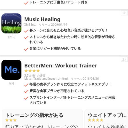
トレーニングに丁度良いアラート付き
26
Music Healing
XME Inc.
リリース 2009/01/14
各シーンに合わせた心地良い音楽が聴けるアプリ！
ストレスから解き放たれたい時に効果的な音楽が収録さ
120円
れている
音楽にリピート機能が付いている
27
BetterMen: Workout Trainer
3.5点 6件の評価
Matar Trade and Invest Limited
リリース 2018/08/26
無料
毎週の食事プラン作りに役立つフィットネスアプリ！
豊富な食事プランが用意されている
スプリントインターバルトレーニングのメニューが用意
されている
トレーニングの指示がある
ウェイトアップに
筋力アップのためにトレーニングの
ウエイトを効果的