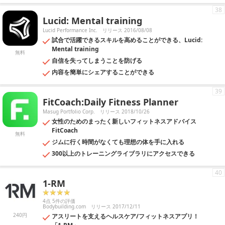
38
Lucid: Mental training
Lucid Performance Inc.
リリース 2016/08/08
試合で活躍できるスキルを高めることができる、Lucid:
Mental training
無料
自信を失ってしまうことを防げる
内容を簡単にシェアすることができる
39
FitCoach:Daily Fitness Planner
Masug Portfolio Corp.
リリース 2018/10/26
女性のためのまったく新しいフィットネスアドバイス
FitCoach
無料
ジムに行く時間がなくても理想の体を手に入れる
300以上のトレーニングライブラリにアクセスできる
40
1-RM
4点 5件の評価
Bodybuilding.com
リリース 2017/12/11
240円
アスリートを支えるヘルスケア/フィットネスアプリ！