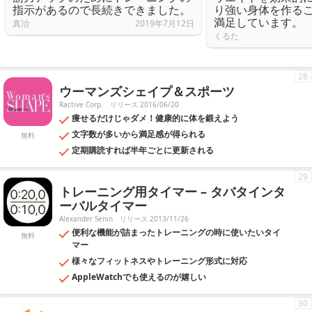
指示があるので長続きできました。
り強い身体を作る
満足しています。
真治
2019年7月12日
くるた
28
ウーマンズシェイプ＆スポーツ
Ractive Corp.
リリース 2016/06/20
痩せるだけじゃダメ！健康的に体を鍛えよう
文字数が多いから満足感が得られる
無料
定期購読すれば半年ごとに更新される
29
トレーニング用タイマー – タバタインタ
ーバルタイマー
Alexander Senin
リリース 2013/11/26
便利な機能が詰まったトレーニングの時に使いたいタイ
無料
マー
様々なフィットネスやトレーニング形式に対応
AppleWatchでも使えるのが嬉しい
30