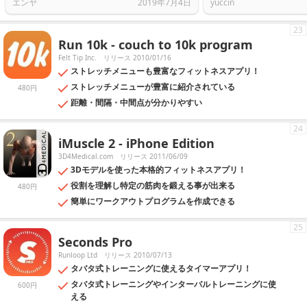
エンヤ
2019年7月4日
yuccin
23
Run 10k - couch to 10k program
Felt Tip Inc.
リリース 2010/01/16
ストレッチメニューも豊富なフィットネスアプリ！
ストレッチメニューが豊富に紹介されている
480円
距離・間隔・中間点が分かりやすい
24
iMuscle 2 - iPhone Edition
3D4Medical.com
リリース 2011/06/09
3Dモデルを使った本格的フィットネスアプリ！
役割を理解し特定の筋肉を鍛える事が出来る
480円
簡単にワークアウトプログラムを作成できる
25
Seconds Pro
Runloop Ltd
リリース 2010/07/13
タバタ式トレーニングに使えるタイマーアプリ！
タバタ式トレーニングやインターバルトレーニングに使
600円
える