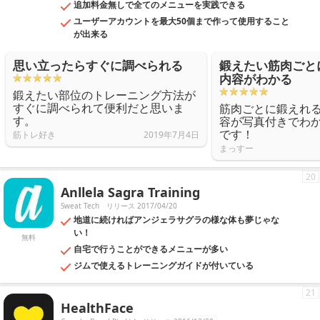
追加料金無しで全てのメニューを実践できる
ユーザーアカウントを最大50個まで作って使用すること
が出来る
思い立ったらすぐに調べられる
鍛えたい筋肉ごと
内容がわかる
鍛えたい部位のトレーニング方法が
すぐに調べられて便利だと思いま
筋肉ごとに鍛えれ
す。
容が写真付きでわ
です！
筋トレ好き
2019年7月4日
まっすー
20
Anllela Sagra Training
Sweat Tech
リリース 2017/04/20
地道に続ければアンジェラサグラの様な体も夢じゃな
い！
無料
自宅で行うことができるメニューが多い
ジムで使えるトレーニングガイドが付いている
21
HealthFace