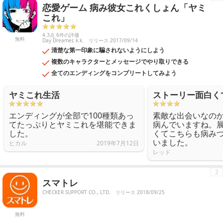
恋愛ゲーム 病み彼女これくしょん「ヤミ
ムーズだと安心して旅行を続けることができます。趣味でお出かけが多
い人にもおすすめです。
これ」
4.3点 6件の評価
無料
Day Dreamer, k.k.
リリース 2017/09/14
清楚な第一印象に騙されないようにしよう
複数のキャラクターとメッセージでやり取りできる
全てのエンディングをコンプリートしてみよう
ヤミこれ生活
ストーリー面白く
エンディングが全部で100種類あっ
素敵な出会いなの
てたっぷりとヤミこれを堪能できま
病んでいますね。
した。
くてこちらも病み
いました。
ヒカル
2019年7月12日
レッド
2
スマトレ
CHECKER SUPPORT CO., LTD.
リリース 2018/09/25
無料