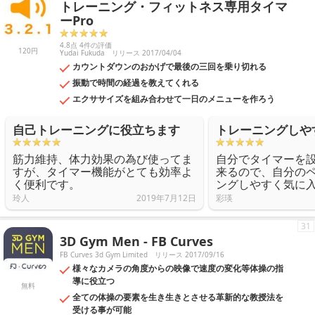
トレーニング・フィットネス専用タイマ
ーPro
4.8点 4件の評価
120円
Yudai Fukuda
リリース 2017/04/04
カウントダウンのおかげで最後の三回を乗り切れる
振動で時間の経過を教えてくれる
エクササイズを組み合わせて一日のメニューを作ろう
自己トレーニングに役立ちます
トレーニングしや
筋力維持、体力効果の為び使ってま
自分でタイマーを
すが、タイマー機能がとても効率よ
来るので、自分の
く便利です。
ングしやすく気に
玲人
2019年7月12日
彩瑛
31
3D Gym Men - FB Curves
FB Curves 3d Gym Limited
リリース 2017/09/16
様々なカメラの角度からの映像で速度の変化等体操の指
導に役立つ
無料
全ての体操の要素を生き生きとさせる革新的な教授法を
受ける事が可能