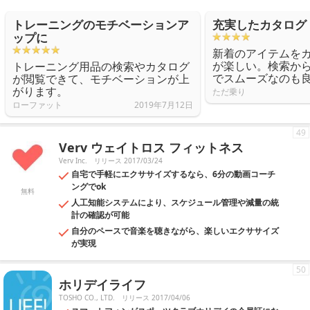
トレーニングのモチベーションア
充実したカタログ
ップに
新着のアイテムを
が楽しい。検索か
トレーニング用品の検索やカタログ
でスムーズなのも
が閲覧できて、モチベーションが上
がります。
ただ乗り
ローファット
2019年7月12日
49
Verv ウェイトロス フィットネス
Verv Inc.
リリース 2017/03/24
自宅で手軽にエクササイズするなら、6分の動画コーチ
ングでok
無料
人工知能システムにより、スケジュール管理や減量の統
計の確認が可能
自分のペースで音楽を聴きながら、楽しいエクササイズ
が実現
50
ホリデイライフ
TOSHO CO., LTD.
リリース 2017/04/06