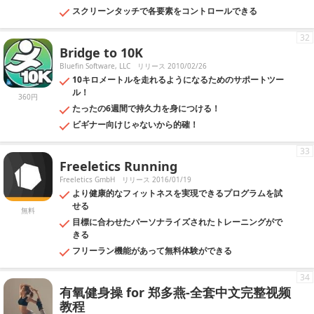
スクリーンタッチで各要素をコントロールできる
32
Bridge to 10K
Bluefin Software, LLC
リリース 2010/02/26
10キロメートルを走れるようになるためのサポートツー
ル！
360円
たったの6週間で持久力を身につける！
ビギナー向けじゃないから的確！
33
Freeletics Running
Freeletics GmbH
リリース 2016/01/19
より健康的なフィットネスを実現できるプログラムを試
せる
無料
目標に合わせたパーソナライズされたトレーニングがで
きる
フリーラン機能があって無料体験ができる
34
有氧健身操 for 郑多燕-全套中文完整视频
教程