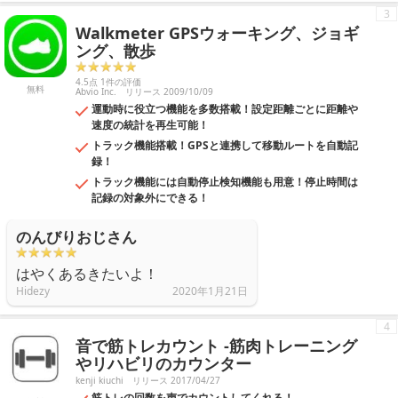
3
Walkmeter GPSウォーキング、ジョギ
ング、散歩
4.5点 1件の評価
無料
Abvio Inc.
リリース 2009/10/09
運動時に役立つ機能を多数搭載！設定距離ごとに距離や
速度の統計を再生可能！
トラック機能搭載！GPSと連携して移動ルートを自動記
録！
トラック機能には自動停止検知機能も用意！停止時間は
記録の対象外にできる！
のんびりおじさん
はやくあるきたいよ！
Hidezy
2020年1月21日
4
音で筋トレカウント -筋肉トレーニング
やリハビリのカウンター
kenji kiuchi
リリース 2017/04/27
筋トレの回数を声でカウントしてくれる！