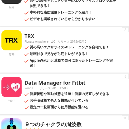
異色の経歴をもつドクターのエクササイズプログラムを
参照できる！
無料
本格的な脂肪減量トレーニングを紹介！
ビデオも掲載されているから分かりやすい！
8
TRX
Fitness Anywhere, LLC
リリース 2015/02/10
質の高いエクササイズやトレーニングを自宅でも！
動画付きで見ながら筋トレができる！
無料
AppleWatchと連動で自分にあったトレーニングを実
践！
9
Data Manager for Fitbit
Rong Liu
リリース 2013/12/03
健康状態や運動状態を追跡！健康の見直しができる
お手頃価格で色んな機能が付いている
240円
設定の一覧画面から使用機能を選べる
10
９つのチャクラの周波数