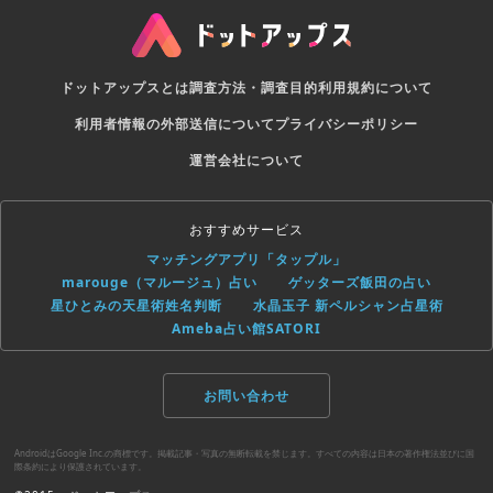
ドットアップスとは
調査方法・調査目的
利用規約について
利用者情報の外部送信について
プライバシーポリシー
運営会社について
おすすめサービス
マッチングアプリ「タップル」
marouge（マルージュ）占い
ゲッターズ飯田の占い
星ひとみの天星術姓名判断
水晶玉子 新ペルシャン占星術
Ameba占い館SATORI
お問い合わせ
AndroidはGoogle Inc.の商標です。掲載記事・写真の無断転載を禁じます。すべての内容は日本の著作権法並びに国
際条約により保護されています。