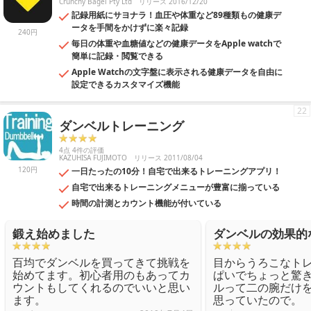
Crunchy Bagel Pty Ltd
リリース 2016/12/20
記録用紙にサヨナラ！血圧や体重など89種類もの健康デ
ータを手間をかけずに楽々記録
240円
毎日の体重や血糖値などの健康データをApple watchで
簡単に記録・閲覧できる
Apple Watchの文字盤に表示される健康データを自由に
設定できるカスタマイズ機能
22
ダンベルトレーニング
4点 4件の評価
KAZUHISA FUJIMOTO
リリース 2011/08/04
120円
一日たったの10分！自宅で出来るトレーニングアプリ！
自宅で出来るトレーニングメニューが豊富に揃っている
時間の計測とカウント機能が付いている
鍛え始めました
ダンベルの効果的
百均でダンベルを買ってきて挑戦を
目からうろこなト
始めてます。初心者用のもあってカ
ぱいでちょっと驚
ウントもしてくれるのでいいと思い
ルって二の腕だけ
ます。
思っていたので。