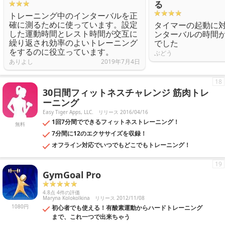
る
トレーニング中のインターバルを正
確に測るために使っています。設定
タイマーの起動に
した運動時間とレスト時間が交互に
ンターバルの時間
繰り返され効率のよいトレーニング
でした
をするのに役立っています。
ぶどう
ありよし
2019年7月4日
18
30日間フィットネスチャレンジ 筋肉トレ
ーニング
Easy Tiger Apps, LLC.
リリース 2016/04/16
1回7分間でできるフィットネストレーニング！
無料
7分間に12のエクササイズを収録！
オフライン対応でいつでもどこでもトレーニング！
19
GymGoal Pro
4.8点 4件の評価
Maryna Kolokolkina
リリース 2012/11/08
1080円
初心者でも使える！有酸素運動からハードトレーニング
まで、これ一つで出来ちゃう