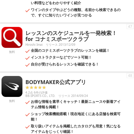
い料理などをわかりやすく紹介
ワインのタイプやぶどうの種類、名前から検索できるの
で、すぐに知りたいワインが見つかる
47
レッスンのスケジュールを一発検索！
for コナミスポーツクラブ
Hiroshi Imai
リリース 2013/12/09
全国のコナミスポーツクラブのレッスンを確認！
無料
インストラクターなどでソート可能！
自分が受けられるレッスンを確認できる！
48
BODYMAKER公式アプリ
4.2点 6件の評価
BB-SPORTS CO., LTD.
リリース 2014/09/24
無料
お得な情報を素早くキャッチ！最新ニュースや新着アイ
テム情報を掲載！
ショップ検索機能搭載！現在地近くにある店舗を検索可
能！
取り扱いアイテムを掲載したカタログも用意！気になる
アイテムをじっくり確認！