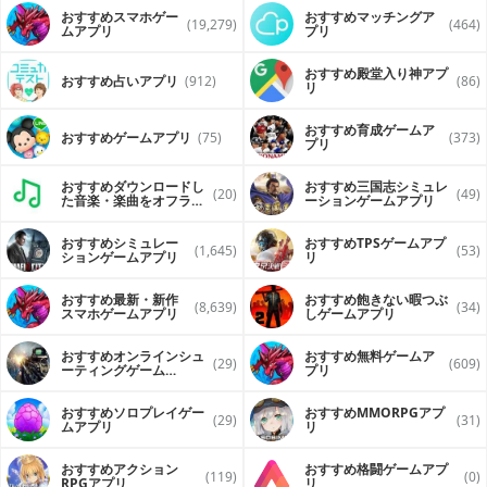
おすすめスマホゲー
おすすめマッチングア
(19,279)
(464)
ムアプリ
プリ
おすすめ殿堂入り神アプ
おすすめ占いアプリ
(912)
(86)
リ
おすすめ育成ゲームア
おすすめゲームアプリ
(75)
(373)
プリ
おすすめダウンロードし
おすすめ三国志シミュレ
(20)
(49)
た音楽・楽曲をオフライ
ーションゲームアプリ
ンで再生するアプリ
おすすめシミュレー
おすすめTPSゲームアプ
(1,645)
(53)
ションゲームアプリ
リ
おすすめ最新・新作
おすすめ飽きない暇つぶ
(8,639)
(34)
スマホゲームアプリ
しゲームアプリ
おすすめオンラインシュ
おすすめ無料ゲームア
(29)
(609)
ーティングゲーム
プリ
（FPS・TPS）アプリ
おすすめソロプレイゲー
おすすめ MMORPGアプ
(29)
(31)
ムアプリ
リ
おすすめアクション
おすすめ格闘ゲームアプ
(119)
(0)
RPGアプリ
リ