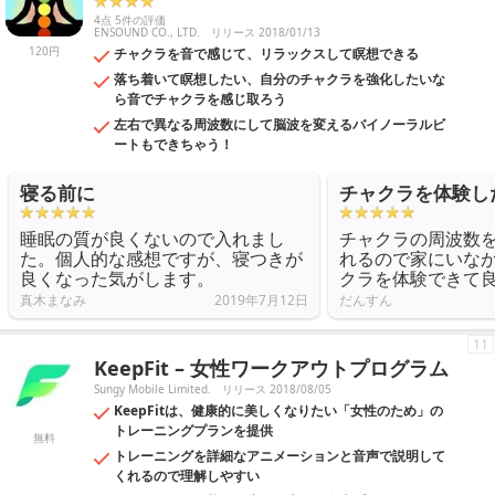
4点 5件の評価
ENSOUND CO., LTD.
リリース 2018/01/13
120円
チャクラを音で感じて、リラックスして瞑想できる
落ち着いて瞑想したい、自分のチャクラを強化したいな
ら音でチャクラを感じ取ろう
左右で異なる周波数にして脳波を変えるバイノーラルビ
ートもできちゃう！
寝る前に
チャクラを体験し
睡眠の質が良くないので入れまし
チャクラの周波数
た。個人的な感想ですが、寝つきが
れるので家にいな
良くなった気がします。
クラを体験できて
真木まなみ
2019年7月12日
だんすん
11
KeepFit – 女性ワークアウトプログラム
Sungy Mobile Limited.
リリース 2018/08/05
KeepFitは、健康的に美しくなりたい「女性のため」の
トレーニングプランを提供
無料
トレーニングを詳細なアニメーションと音声で説明して
くれるので理解しやすい