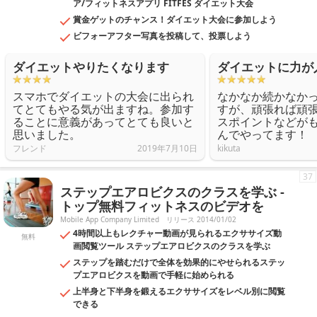
ア/フィットネスアプリ FITFES ダイエット大会
賞金ゲットのチャンス！ダイエット大会に参加しよう
ビフォーアフター写真を投稿して、投票しよう
ダイエットやりたくなります
ダイエットに力が
スマホでダイエットの大会に出られ
なかなか続かなか
てとてもやる気が出ますね。参加す
すが、頑張れば頑
ることに意義があってとても良いと
スポイントなどが
思いました。
んでやってます！
フレンド
2019年7月10日
kikuta
37
ステップエアロビクスのクラスを学ぶ -
トップ無料フィットネスのビデオを
Mobile App Company Limited
リリース 2014/01/02
4時間以上もレクチャー動画が見られるエクササイズ動
無料
画閲覧ツール ステップエアロビクスのクラスを学ぶ
ステップを踏むだけで全体を効果的にやせられるステッ
プエアロビクスを動画で手軽に始められる
上半身と下半身を鍛えるエクササイズをレベル別に閲覧
できる