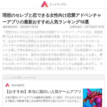
ドットアップス
理想のセレブと恋できる女性向け恋愛アドベンチャ
ーアプリの最新おすすめ人気ランキング16選
最終更新日時： 2026/8/7 05:00
記事作成日： 2017/6/27 16:32
「理想のセレブと恋できる女性向け恋愛アドベンチャー」アプリでは、現実世
界ではまず出会えないような超大富豪や貴族、王子などといったセレブリティ
で、なおかつ年代も国籍もさまざまなタイプの違うイケメンキャラクターと、
プレイヤーが自分を投影できる女性主人公がふとしたきっかけで出会い、イベ
ントを通して仲を深めながらハッピーエンドを目指す、乙女系恋愛ゲームを楽
しむことができます。架空の王国の王子様が相手に設定されることも多く、夢
で見るような理想のセレブと恋愛の疑似体験ができるので、相手キャラクター
からの甘いセリフに本気でときめきながらプレイしても勿論楽しめますし、そ
の突飛な設定を非現実のものとして楽しく見ながら遊ぶことも可能です。
こちらの記事もおすすめ!
.Apps編集部
【おすすめ】本当に面白い人気ゲームアプリ
人気の面白いゲームアプリを編集部が厳選してご紹介。子どもから大人
まで幅広い年齢層で楽しめる新作のRPGや人気パズルゲームなどをご紹
介します。