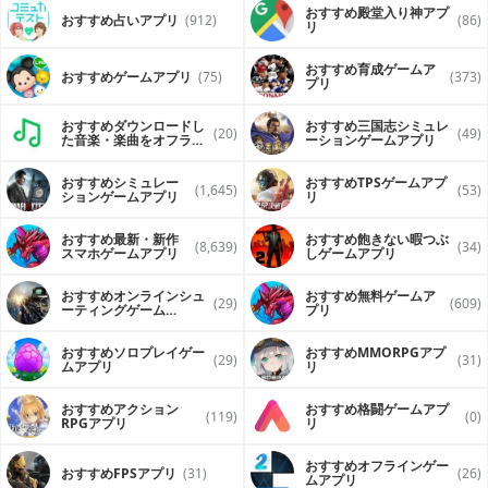
おすすめ殿堂入り神アプ
おすすめ占いアプリ
(912)
(86)
リ
おすすめ育成ゲームア
おすすめゲームアプリ
(75)
(373)
プリ
おすすめダウンロードし
おすすめ三国志シミュレ
(20)
(49)
た音楽・楽曲をオフライ
ーションゲームアプリ
ンで再生するアプリ
おすすめシミュレー
おすすめTPSゲームアプ
(1,645)
(53)
ションゲームアプリ
リ
おすすめ最新・新作
おすすめ飽きない暇つぶ
(8,639)
(34)
スマホゲームアプリ
しゲームアプリ
おすすめオンラインシュ
おすすめ無料ゲームア
(29)
(609)
ーティングゲーム
プリ
（FPS・TPS）アプリ
おすすめソロプレイゲー
おすすめ MMORPGアプ
(29)
(31)
ムアプリ
リ
おすすめアクション
おすすめ格闘ゲームアプ
(119)
(0)
RPGアプリ
リ
おすすめオフラインゲー
おすすめFPSアプリ
(31)
(26)
ムアプリ