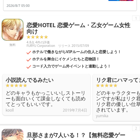
2026/8/7 05:00
1
恋愛HOTEL 恋愛ゲーム・乙女ゲーム女性
向け
4.8点 4件の評価
無料
FURYU Corporation
リリース 2015/07/09
ホテルで働きながらVIPルームの住人と恋愛しよう！
ホテルを舞台にイケメンたちと恋物語！
コード入力でゲーム外イベントと連動しよう！
小説読んでるみたい
リク君にハマって
どのキャラもかっこいいしストーリ
どのキャラクター
ーも面白いくて課金しなくても読め
ンですが私はリク君
てとってもいいです。
リク君の優しい仕
されています。
kooll
2019年7月4日
yumika
2
旦那さまが7人いる！？【無料恋愛ゲー