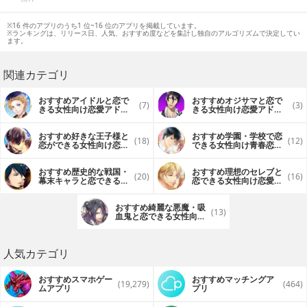
※16 件のアプリのうち1 位~16 位のアプリを掲載しています。
※ランキングは、リリース日、人気、おすすめ度などを集計し独自のアルゴリズムで決定してい
ます。
関連カテゴリ
おすすめアイドルと恋で
おすすめオジサマと恋で
(7)
(3)
きる女性向け恋愛アドベ
きる女性向け恋愛アドベ
ンチャーアプリ
ンチャーアプリ
おすすめ好きな王子様と
おすすめ学園・学校で恋
(18)
(12)
恋ができる女性向け恋愛
できる女性向け青春恋愛
アドベンチャーアプリ
アドベンチャーアプリ
おすすめ歴史的な戦国・
おすすめ理想のセレブと
(20)
(16)
幕末キャラと恋できる女
恋できる女性向け恋愛ア
性向け恋愛アドベンチャ
ドベンチャーアプリ
ーアプリ
おすすめ綺麗な悪魔・吸
(13)
血鬼と恋できる女性向け
恋愛アドベンチャーアプ
リ
人気カテゴリ
おすすめスマホゲー
おすすめマッチングア
(19,279)
(464)
ムアプリ
プリ