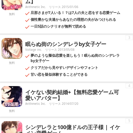
ム】
Arithmetic Inc.
リリース 2015/01/06
旦那さまが7人いる！？は7人の夫と恋をする恋愛ゲーム
無料
個性豊かな夫達からあなたの理想の夫がみつけられる
一日5話のシナリオが無料で読める
3
眠らぬ街のシンデレラby女子ゲー
Voltage inc.
リリース 2013/05/08
夢のような擬似恋愛を楽しもう！眠らぬ街のシンデレラ
by女子ゲー
無料
クリアだから見やすいデザインやフォント
甘い恋を疑似体験することができる
4
イケない契約結婚+【無料恋愛ゲーム可
愛いアバター】
Arithmetic Inc.
リリース 2014/07/20
無料
5
シンデレラと100億ドルの王子様 | イケ