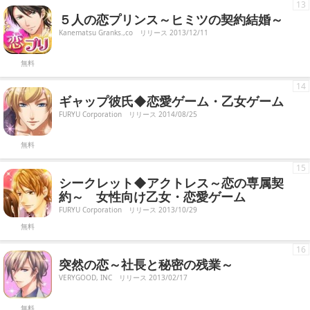
13
５人の恋プリンス～ヒミツの契約結婚～
Kanematsu Granks.,co
リリース 2013/12/11
無料
14
ギャップ彼氏◆恋愛ゲーム・乙女ゲーム
FURYU Corporation
リリース 2014/08/25
無料
15
シークレット◆アクトレス～恋の専属契
約～ 女性向け乙女・恋愛ゲーム
FURYU Corporation
リリース 2013/10/29
無料
16
突然の恋～社長と秘密の残業～
VERYGOOD, INC
リリース 2013/02/17
無料