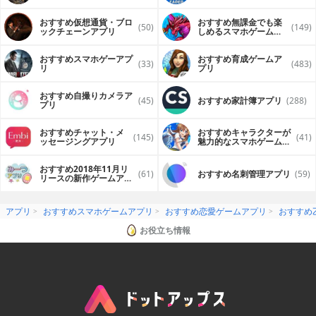
おすすめ仮想通貨・ブロ
おすすめ無課金でも楽
(50)
(149)
ックチェーンアプリ
しめるスマホゲームア
プリ
おすすめスマホゲーアプ
おすすめ育成ゲームア
(33)
(483)
リ
プリ
おすすめ自撮りカメラア
(45)
おすすめ家計簿アプリ
(288)
プリ
おすすめチャット・メ
おすすめキャラクターが
(145)
(41)
ッセージングアプリ
魅力的なスマホゲームア
プリ
おすすめ2018年11月リ
(61)
おすすめ名刺管理アプリ
(59)
リースの新作ゲームアプ
リ
アプリ
おすすめスマホゲームアプリ
おすすめ恋愛ゲームアプリ
おすすめ
お役立ち情報