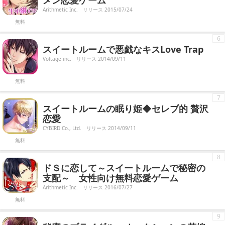
メン恋愛ゲーム
Arithmetic Inc.
リリース 2015/07/24
無料
6
スイートルームで悪戯なキスLove Trap
Voltage inc.
リリース 2014/09/11
無料
7
スイートルームの眠り姫◆セレブ的 贅沢
恋愛
CYBIRD Co., Ltd.
リリース 2014/09/11
無料
8
ドＳに恋して～スイートルームで秘密の
支配～ 女性向け無料恋愛ゲーム
Arithmetic Inc.
リリース 2016/07/27
無料
9