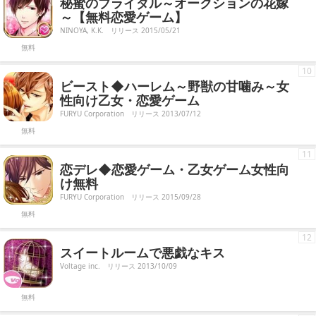
秘蜜のブライダル～オークションの花嫁
～【無料恋愛ゲーム】
NINOYA, K.K.
リリース 2015/05/21
無料
10
ビースト◆ハーレム～野獣の甘噛み～女
性向け乙女・恋愛ゲーム
FURYU Corporation
リリース 2013/07/12
無料
11
恋デレ◆恋愛ゲーム・乙女ゲーム女性向
け無料
FURYU Corporation
リリース 2015/09/28
無料
12
スイートルームで悪戯なキス
Voltage inc.
リリース 2013/10/09
無料