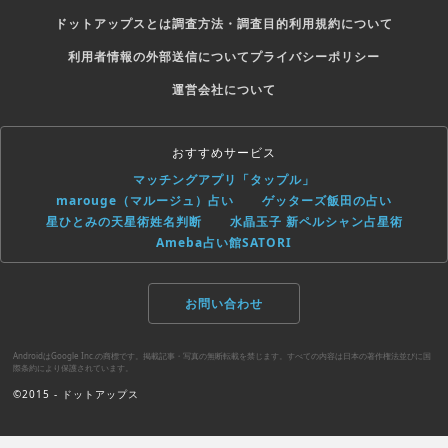
ドットアップスとは
調査方法・調査目的
利用規約について
利用者情報の外部送信について
プライバシーポリシー
運営会社について
おすすめサービス
マッチングアプリ「タップル」
marouge（マルージュ）占い
ゲッターズ飯田の占い
星ひとみの天星術姓名判断
水晶玉子 新ペルシャン占星術
Ameba占い館SATORI
お問い合わせ
AndroidはGoogle Inc.の商標です。掲載記事・写真の無断転載を禁じます。すべての内容は日本の著作権法並びに国
際条約により保護されています。
©2015 - ドットアップス